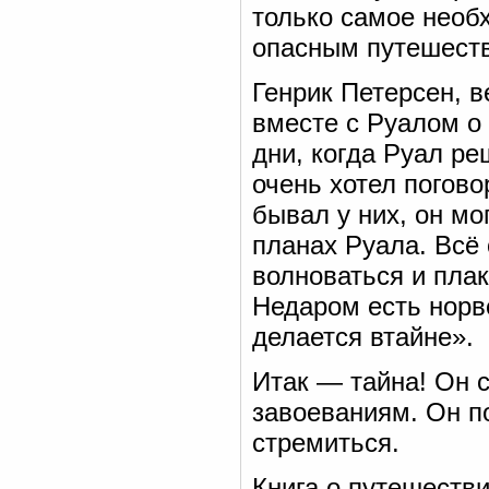
только самое необ
опасным путешест
Генрик Петерсен, 
вместе с Руалом о
дни, когда Руал р
очень хотел погово
бывал у них, он мо
планах Руала. Всё 
волноваться и плак
Недаром есть норв
делается втайне».
Итак — тайна! Он с
завоеваниям. Он по
стремиться.
Книга о путешеств