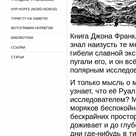
НУР-НОРГЕ (NORD-NORGE)
ТУРИСТУ НА ЗАМЕТКУ
ФОТОГРАФИИ НОРВЕГИИ
Книга Джона Франк
БИБЛИОТЕКА
знал наизусть те м
ССЫЛКИ
гибели славной экс
СТАТЬИ
пугали его, и он в
полярным исследо
И только мысль о м
узнает, что её Руа
исследователем? М
моряков беспокойн
бескрайних просто
доживает и до глуб
дни где-нибудь в т