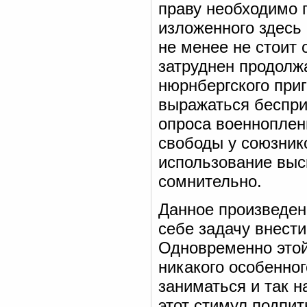
праву необходимо 
изложенного здесь
не менее не стоит 
затруднен продол
нюрнбергского приг
выражаться беспри
опроса военноплен
свободы у союзнико
использование выс
сомнительно.
Данное произведени
себе задачу внест
Одновременно этой 
никакого особенно
заниматься и так 
этот стимул подпи