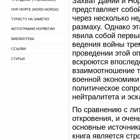
Захват Дании и Но
представляет собо
НУР-НОРГЕ (NORD-NORGE)
через несколько не
ТУРИСТУ НА ЗАМЕТКУ
размаху. Однако эт
ФОТОГРАФИИ НОРВЕГИИ
явила собой первы
БИБЛИОТЕКА
ведения войны трем
ССЫЛКИ
проведении этой о
СТАТЬИ
вскроются впослед
взаимоотношение т
военной экономики 
политическое сопр
нейтралитета и эс
По сравнению с ли
откровения, и оче
основные источник
книга является ст