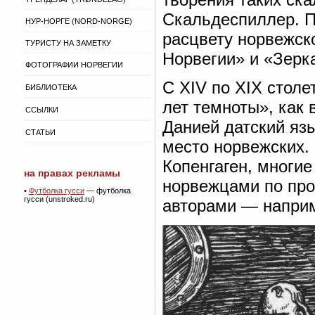
Скальдеспиллер. П
НУР-НОРГЕ (NORD-NORGE)
расцвету норвежск
ТУРИСТУ НА ЗАМЕТКУ
Норвегии» и «Зерк
ФОТОГРАФИИ НОРВЕГИИ
С XIV по XIX столе
БИБЛИОТЕКА
лет темноты», как 
ССЫЛКИ
Данией датский язы
СТАТЬИ
место норвежских.
Копенгаген, многи
на правах рекламы
норвежцами по про
•
Футболка гусси
— футболка
гусси (unstroked.ru)
авторами — наприм