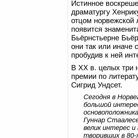
Истинное воскреше
драматургу Хенрик
отцом норвежской л
появится знаменит
Бьёрнстьерне Бьёр
они так или иначе 
пробудив к ней ин
В XX в. целых три
премии по литерат
Сигрид Ундсет.
Сегодня в Норве
большой интере
основоположник
Гуннар Стаалесе
велик интерес и
творивших в 80-х