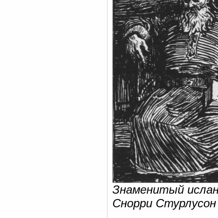
Знаменитый ислан
Снорри Стурлусон