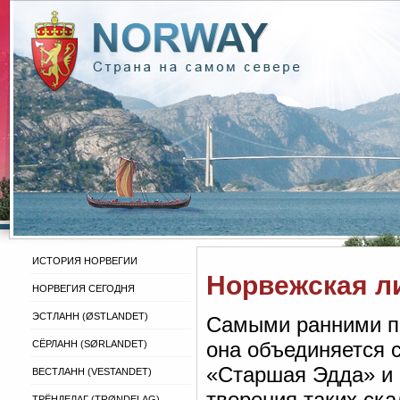
ИСТОРИЯ НОРВЕГИИ
Норвежская л
НОРВЕГИЯ СЕГОДНЯ
ЭСТЛАНН (ØSTLANDET)
Самыми ранними п
она объединяется 
СЁРЛАНН (SØRLANDET)
«Старшая Эдда» и 
ВЕСТЛАНН (VESTANDET)
творения таких ска
ТРЁНДЕЛАГ (TRØNDELAG)