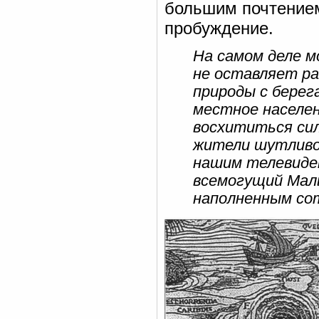
большим почтением
пробуждение.
На самом деле м
не оставляет р
природы с берег
местное населен
восхититься сил
жители шутливо 
нашим телевиден
всемогущий Маль
наполненным со