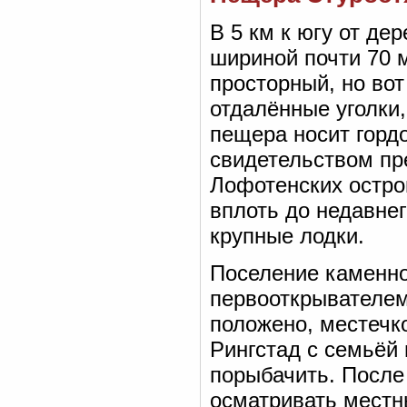
В 5 км к югу от д
шириной почти 70 м
просторный, но вот
отдалённые уголки,
пещера носит горд
свидетельством пр
Лофотенских остро
вплоть до недавне
крупные лодки.
Поселение каменног
первооткрывателем 
положено, местечк
Рингстад с семьёй
порыбачить. После
осматривать местн