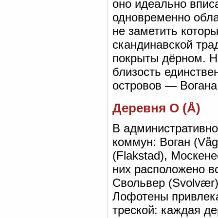
оно идеально вписа
одновременно обла
не заметить котор
скандинавской тра
покрыты дёрном. Н
близость единстве
островов — Вогана 
Деревня О (Å)
В административно
коммун: Воган (Våg
(Flakstad), Москене
них расположено вс
Свольвер (Svolvær) 
Лофотены привлека
треской: каждая д