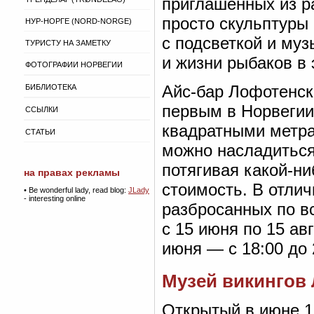
приглашённых из р
просто скульптуры
НУР-НОРГЕ (NORD-NORGE)
с подсветкой и му
ТУРИСТУ НА ЗАМЕТКУ
и жизни рыбаков в
ФОТОГРАФИИ НОРВЕГИИ
Айс-бар Лофотенски
БИБЛИОТЕКА
первым в Норвегии
ССЫЛКИ
квадратными метра
СТАТЬИ
можно насладиться
потягивая какой-н
на правах рекламы
стоимость. В отлич
•
Be wonderful lady, read blog:
JLady
- interesting online
разбросанных по вс
с 15 июня по 15 авг
июня — с 18:00 до 
Музей викингов 
Открытый в июне 19