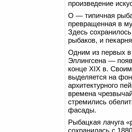
произведение иску
О — типичная рыба
превращенная в му
Здесь сохранилось
рыбаков, и пекарня
Одним из первых в
Эллингсена — появи
конце XIX в. Свои
выделяется на фон
архитектурного пе
времена чрезвычайн
стремились обелит
фасады.
Рыбацкая лачуга «р
сохранилась с 1880