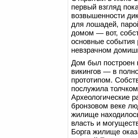
первый взгляд пок
возвышенности дик
для лошадей, паро
домом — вот, собст
основные события 
невзрачном домиш
Дом был построен 
викингов — в полно
прототипом. Собств
послужила толчком
Археологические р
бронзовом веке лю
жилище находилось
власть и могущест
Борга жилище оказ