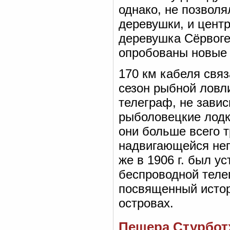
однако, не позвол
деревушки, и цент
деревушка Сёрвоге
опробованы новые 
170 км кабеля связ
сезон рыбной ловл
телеграф, не зави
рыболовецкие лодк
они больше всего 
надвигающейся неп
же в 1906 г. был у
беспроводной теле
посвященный истор
островах.
Пещера Стурботх