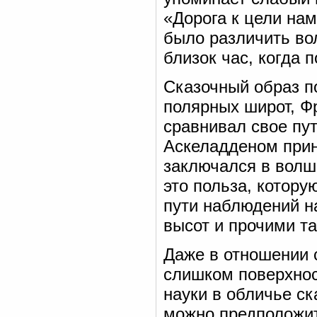
«Дорога к цели на
было различить во
близок час, когда 
Сказочный образ п
полярных широт, Ф
сравнивал свое пу
Аскеладденом прин
заключался в волш
это польза, котору
пути наблюдений н
высот и прочими т
Даже в отношении 
слишком поверхност
науки в обличье ск
можно предположить