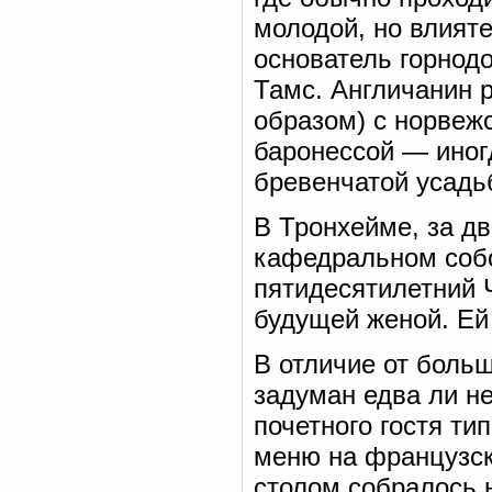
молодой, но влият
основатель горнод
Тамс. Англичанин 
образом) с норвеж
баронессой — иногд
бревенчатой усадь
В Тронхейме, за д
кафедральном собо
пятидесятилетний 
будущей женой. Ей
В отличие от больш
задуман едва ли не
почетного гостя т
меню на французск
столом собралось 