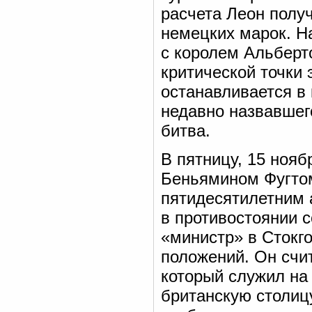
расчета Леон полу
немецких марок. Н
с королем Альберт
критической точки 
останавливается в 
недавно назвавшег
битва.
В пятницу, 15 нояб
Беньямином Фугто
пятидесятилетним а
в противостоянии 
«министр» в Стокг
положений. Он счи
который служил на 
британскую столи