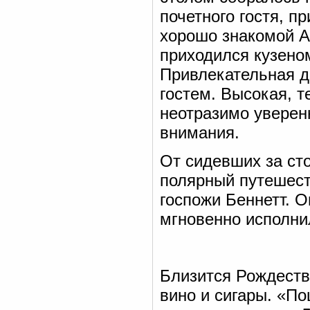
почетного гостя, п
хорошо знакомой 
приходился кузено
Привлекательная д
гостем. Высокая, т
неотразимо уверен
внимания.
От сидевших за сто
полярный путешест
госпожи Беннетт. О
мгновенно исполни
Близится Рождеств
вино и сигары. «П