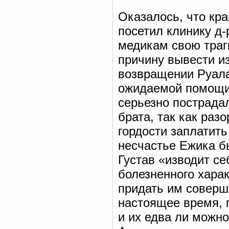
Оказалось, что кр
посетил клинику д
медикам свою траг
причину вывести из
возвращении Руала 
ожидаемой помощи,
серьезно пострадал
брата, так как раз
гордости заплатить
несчастье Ежика б
Густав «изводит се
болезненного харак
придать им соверш
настоящее время, 
и их едва ли можн