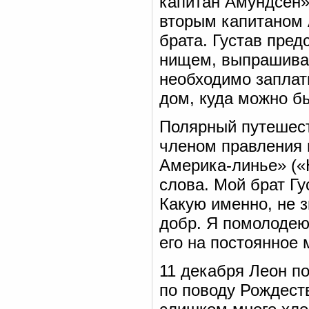
капитан Амундсен»
вторым капитаном 
брата. Густав пред
нищем, выпрашиваю
необходимо заплат
дом, куда можно б
Полярный путешест
членом правления 
Америка-линье» («
слова. Мой брат Гу
Какую именно, не 
добр. Я помолодею 
его на постоянное 
11 декабря Леон п
по поводу Рождеств