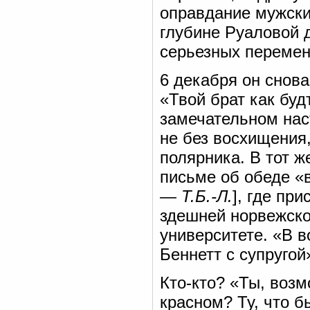
оправдание мужских
глубине Руаловой 
серьезных перемен
6 декабря он снова
«Твой брат как бу
замечательном на
не без восхищения
полярника. В тот ж
письме об обеде «
—
Т.Б.-Л.
], где пр
здешней норвежско
университете. «В 
Беннетт с супругой
Кто-кто? «Ты, воз
красном? Ту, что 