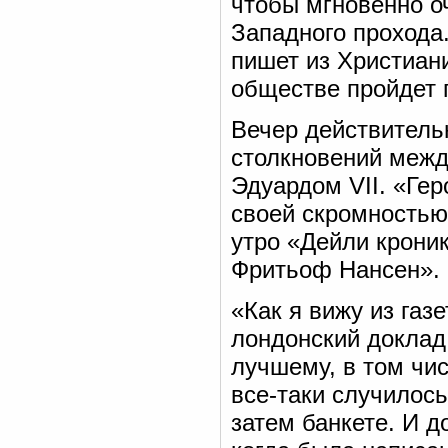
чтобы мгновенно о
Западного прохода.
пишет из Христиан
обществе пройдет 
Вечер действитель
столкновений межд
Эдуардом VII. «Ге
своей скромностью
утро «Дейли крони
Фритьоф Нансен». 
«Как я вижу из газ
лондонский доклад 
лучшему, в том чи
все-таки случилось
затем банкете. И д