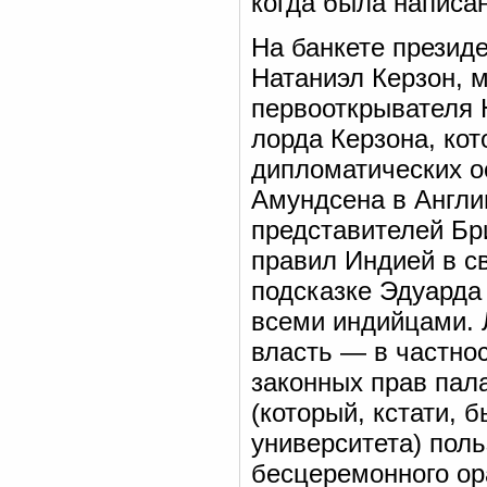
когда была написа
На банкете презид
Натаниэл Керзон, м
первооткрывателя 
лорда Керзона, ко
дипломатических о
Амундсена в Англи
представителей Бр
правил Индией в св
подсказке Эдуарда
всеми индийцами. 
власть — в частно
законных прав пал
(который, кстати,
университета) поль
бесцеремонного ор