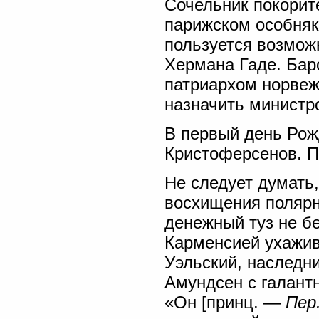
Сочельник покорит
парижском особняк
пользуется возмож
Хермана Гаде. Бар
патриархом норвежс
назначить министр
В первый день Рож
Кристоферсенов. П
Не следует думать
восхищения полярн
денежный туз не бе
Карменсией ухажив
Уэльский, наследни
Амундсен с галантн
«Он [принц. —
Пер