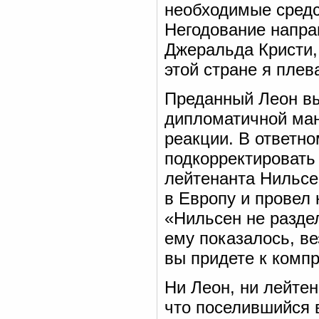
необходимые средс
Негодование напра
Джеральда Кристи, 
этой стране я плев
Преданный Леон вы
дипломатичной ман
реакции. В ответн
подкорректировать
лейтенанта Нильсе
в Европу и провел 
«Нильсен не раздел
ему показалось, в
вы придете к комп
Ни Леон, ни лейтен
что поселившийся 