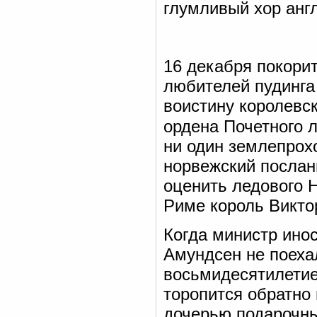
глумливый хор англ
16 декабря покори
любителей пудинга
воистину королевс
ордена Почетного 
ни один землепрох
норвежский послан
оценить ледового Н
Риме король Викто
Когда министр ино
Амундсен не поеха
восьмидесятилетие
торопится обратно 
дочерью подарочны