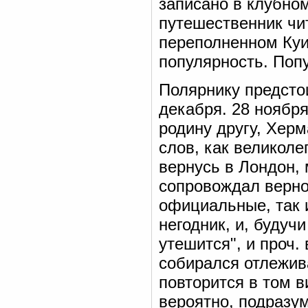
записано в клубно
путешественник чи
переполненном Куи
популярность. Поп
Полярнику предсто
декабря. 28 ноябр
родину другу, Хер
слов, как великоле
вернусь в Лондон, 
сопровождал верно
официальные, так 
негодник, и, будуч
утешится", и проч.
собирался отлежива
повторится в том в
вероятно, подразум