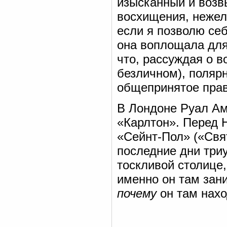
изысканный и возв
восхищения, нежел
если я позволю себ
она воплощала для
что, рассуждая о 
безличном), полярн
общепринятое прав
В Лондоне Руал Ам
«Карлтон». Перед 
«Сейнт-Пол» («Свят
последние дни три
тоскливой столице,
именно он там зан
почему
он там нахо