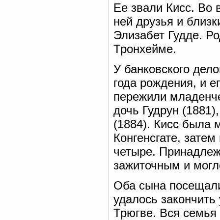
Ее звали Кисс. Во 
ней друзья и близк
Элизабет Гудде. Ро
Тронхейме.
У банковского дело
года рождения, и е
пережили младенче
дочь Гудрун (1881)
(1884). Кисс была
Конгенсгате, затем
четыре. Принадлеж
зажиточным и могло
Оба сына посещали
удалось закончить 
Трюгве. Вся семья