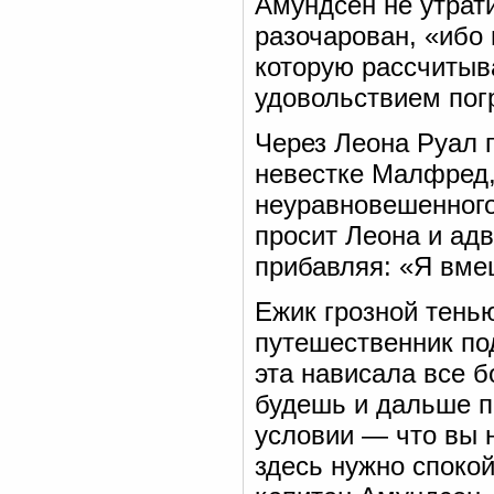
Амундсен не утрати
разочарован, «ибо
которую рассчитыва
удовольствием пог
Через Леона Руал 
невестке Малфред, 
неуравновешенного
просит Леона и ад
прибавляя: «Я вме
Ежик грозной тенью
путешественник по
эта нависала все 
будешь и дальше п
условии — что вы 
здесь нужно спокой