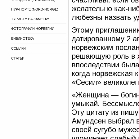
желательно как-ниб
НУР-НОРГЕ (NORD-NORGE)
любезны назвать у
ТУРИСТУ НА ЗАМЕТКУ
Этому приглашению
ФОТОГРАФИИ НОРВЕГИИ
датированному 2 а
БИБЛИОТЕКА
норвежским послан
ССЫЛКИ
решающую роль в ж
СТАТЬИ
впоследствии была 
когда норвежская к
«Сесил» великолеп
«Женщина — богиня
умыкай. Бессмысле
Эту цитату из пиш
Амундсен выбрал в
своей сугубо муже
упоминает слабый 