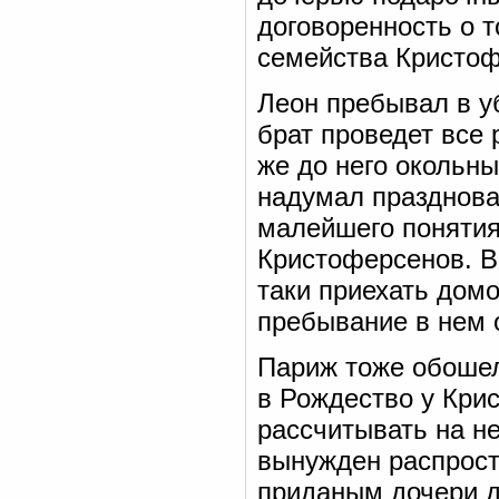
договоренность о т
семейства Кристоф
Леон пребывал в у
брат проведет все
же до него окольны
надумал празднова
малейшего понятия:
Кристоферсенов. В
таки приехать домо
пребывание в нем 
Париж тоже обошел
в Рождество у Кри
рассчитывать на н
вынужден распрост
приданым дочери д