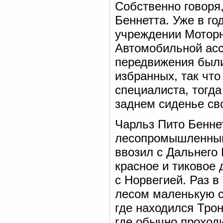
Собственно говоря
Беннетта. Уже в го
учреждении Моторн
Автомобильной асс
передвижения были
избранных, так что
специалиста, тогда
заднем сиденье сво
Чарльз Пито Бенне
лесопромышленным
ввозил с Дальнего
красное и тиковое 
с Норвегией. Раз 
лесом маленькую с
где находился Тро
где обычно проход