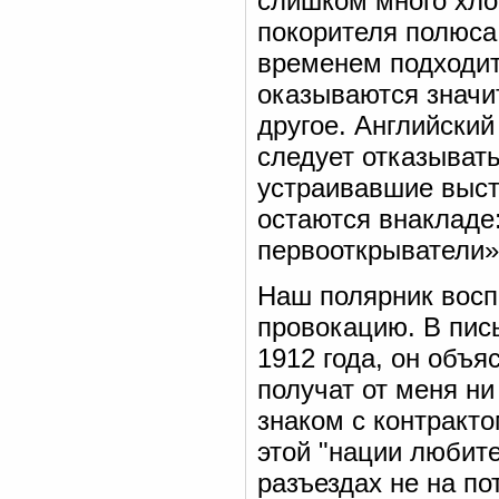
слишком много хлоп
покорителя полюса
временем подходит
оказываются значи
другое. Английски
следует отказывать
устраивавшие выст
остаются внакладе:
первооткрыватели»
Наш полярник восп
провокацию. В пис
1912 года, он объя
получат от меня ни
знаком с контракто
этой "нации любите
разъездах не на по