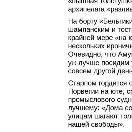
«пышная толстушка
архипелага «разли
На борту «Бельгик
шампанским и тост
крайней мере «на 
нескольких иронич
Очевидно, что Аму
уж лучше посидим 
совсем другой ден
Старпом гордится с
Норвегии на юте, 
промыслового судн
лучшему: «Дома сей
улицам шагают тол
нашей свободы».