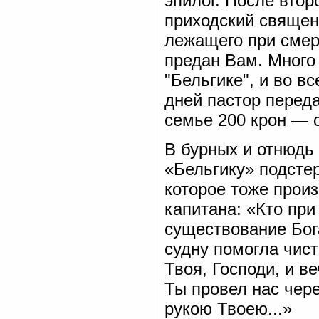
эпилог. После вто
приходский священн
лежащего при смер
предан Вам. Много 
"Бельгике", и во в
дней пастор перед
семье 200 крон — 
В бурных и отнюдь
«Бельгику» подстер
которое тоже прои
капитана: «Кто при
существование Бог
судну помогла чист
Твоя, Господи, и в
Ты провел нас чер
рукою Твоею...»