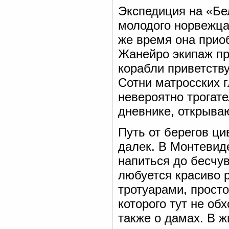
Экспедиция на «Бе
молодого норвежца
же время она приоб
Жанейро экипаж пр
корабли приветств
Сотни матросских г
невероятно трогат
дневнике, открыва
Путь от берегов ци
далек. В Монтевид
напиться до бесчув
любуется красиво 
тротуарами, прост
которого тут не об
также о дамах. В 