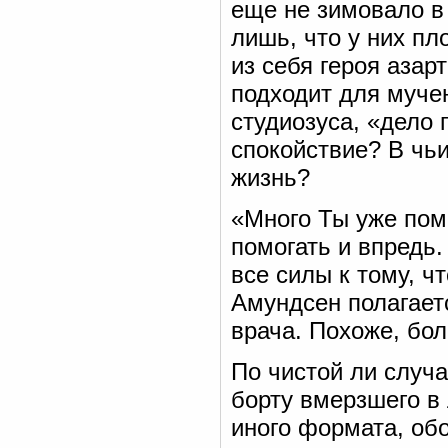
еще не зимовало в 
лишь, что у них п
из себя героя азар
подходит для муче
студиозуса, «дело 
спокойствие? В чь
жизнь?
«Много Ты уже пом
помогать и впредь.
все силы к тому, ч
Амундсен полагаетс
врача. Похоже, бол
По чистой ли случ
борту вмерзшего в
иного формата, об