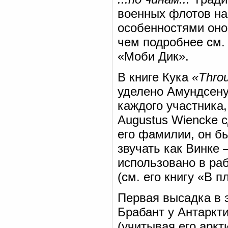
военных флотов на
особенностями оно
чем подробнее см.
«Моби Дик».
В книге Кука
«Throu
уделено Амундсену
каждого участника,
Augustus Wiencke с
его фамилии, он бы
звучать как Винке 
использовано в ра
(см. его книгу «В п
Первая высадка в 
Брабант у Антаркт
(учитывая его аркт