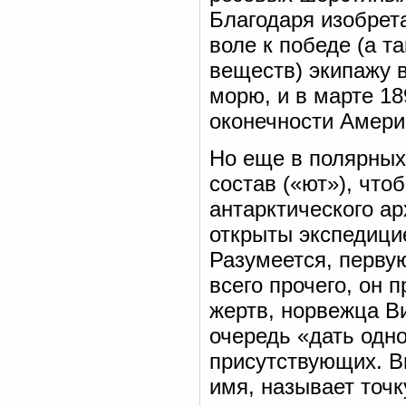
Благодаря изобрета
воле к победе (а т
веществ) экипажу 
морю, и в марте 18
оконечности Амери
Но еще в полярных
состав («ют»), что
антарктического а
открыты экспедицие
Разумеется, перву
всего прочего, он 
жертв, норвежца В
очередь «дать одн
присутствующих. В
имя, называет точк