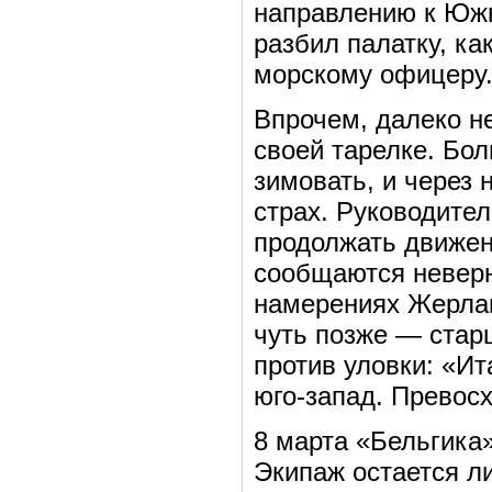
направлению к Южн
разбил палатку, ка
морскому офицеру
Впрочем, далеко не
своей тарелке. Бол
зимовать, и через 
страх. Руководите
продолжать движен
сообщаются неверн
намерениях Жерлаш
чуть позже — стар
против уловки: «Ит
юго-запад. Превос
8 марта «Бельгика»
Экипаж остается ли