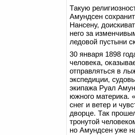
Такую религиозност
Амундсен сохранит 
Нансену, доискива
него за изменчивы
ледовой пустыни с
30 января 1898 год
человека, оказывае
отправляться в лы
экспедиции, судов
экипажа Руал Амун
южного материка. 
снег и ветер и чув
дворце. Так прошел
тронутой человеком
но Амундсен уже н