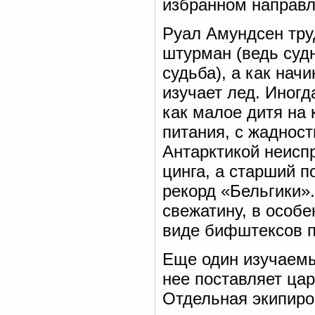
избранном направл
Руал Амундсен тру
штурман (ведь суд
судьба), а как нач
изучает лед. Иногд
как малое дитя на 
питания, с жаднос
Антарктикой неисп
цинга, а старший п
рекорд «Бельгики».
свежатину, в особе
виде бифштексов п
Еще один изучаемы
нее поставляет цар
Отдельная экипиро