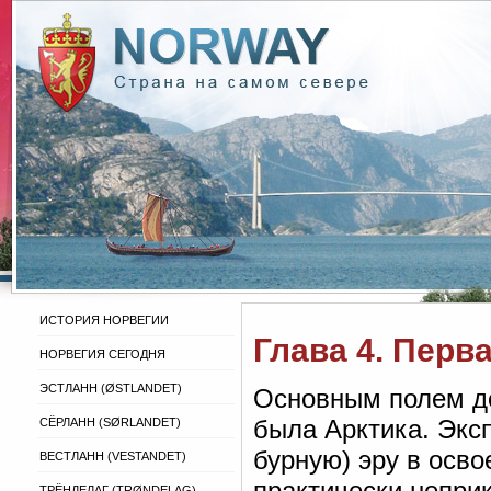
ИСТОРИЯ НОРВЕГИИ
Глава 4. Перв
НОРВЕГИЯ СЕГОДНЯ
ЭСТЛАНН (ØSTLANDET)
Основным полем де
была Арктика. Экс
СЁРЛАНН (SØRLANDET)
бурную) эру в осво
ВЕСТЛАНН (VESTANDET)
практически непри
ТРЁНДЕЛАГ (TRØNDELAG)