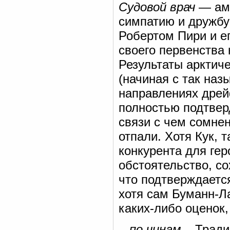
Судовой врач
— аме
симпатию и дружбу
Робертом Пири и е
своего первенства 
Результаты арктич
(начиная с так на
направлениях дрей
полностью подтвер
связи с чем сомне
отпали. Хотя Кук, 
конкурента для гер
обстоятельство, со
что подтверждаетс
хотя сам Буманн-Ла
каких-либо оценок,
...по чинам...
Тради