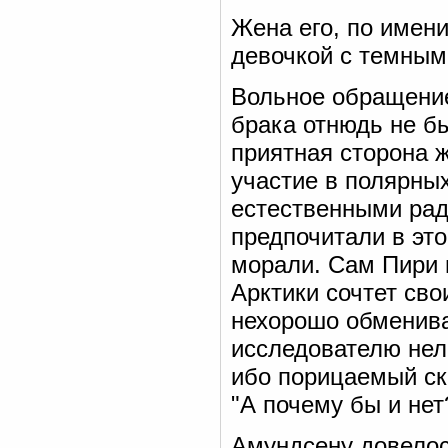
Жена его, по имен
девочкой с темным
Вольное обращение
брака отнюдь не б
приятная сторона ж
участие в полярных
естественными рад
предпочитали в эт
морали. Сам Пири 
Арктики сочтет сво
нехорошо обменива
исследователю нел
ибо порицаемый ско
"А почему бы и нет
Амундсену довелос