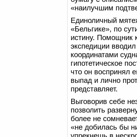
«наилучшим подтв
Единоличный мяте
«Бельгике», по сут
истину. Помощник 
экспедиции вводил
координатами судн
гипотетическое по
что он воспринял е
выпад и лично прот
представляет.
Выговорив себе не
позволить разверн
более не сомневает
«не добилась бы н
упрекнешь в нескр