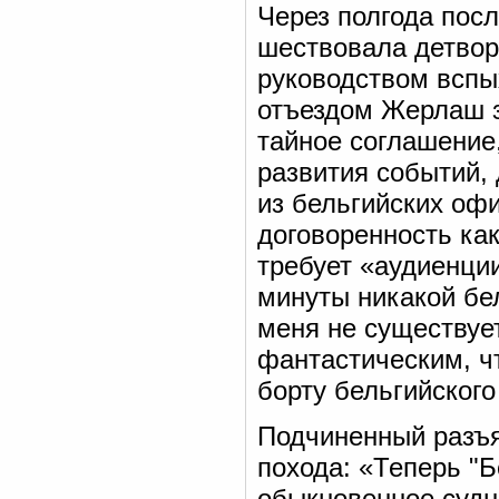
Через полгода посл
шествовала детвор
руководством вспы
отъездом Жерлаш 
тайное соглашение,
развития событий, 
из бельгийских оф
договоренность ка
требует «аудиенции
минуты никакой бе
меня не существуе
фантастическим, ч
борту бельгийског
Подчиненный разъя
похода: «Теперь "Б
обыкновенное судн