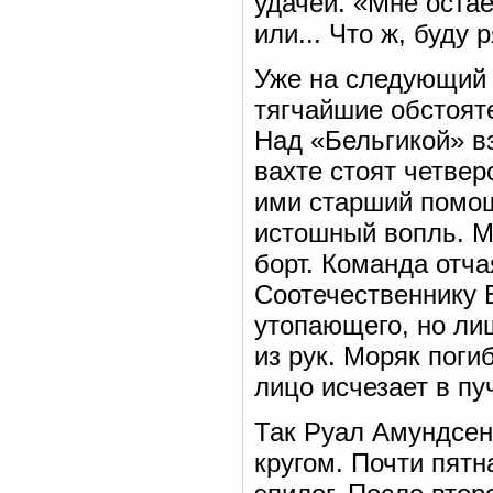
удачей. «Мне оста
или... Что ж, буду
Уже на следующий 
тягчайшие обстояте
Над «Бельгикой» в
вахте стоят четве
ими старший помощ
истошный вопль. М
борт. Команда отч
Соотечественнику 
утопающего, но ли
из рук. Моряк поги
лицо исчезает в пу
Так Руал Амундсен
кругом. Почти пятн