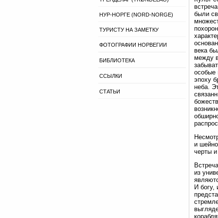
встреча
были св
НУР-НОРГЕ (NORD-NORGE)
множест
похорон
ТУРИСТУ НА ЗАМЕТКУ
характе
основан
ФОТОГРАФИИ НОРВЕГИИ
века бы
между в
БИБЛИОТЕКА
забыват
особые 
ССЫЛКИ
эпоху б
неба. Э
СТАТЬИ
связанн
божеств
возникн
обширно
распрос
Несмотр
и шейно
черты и
Встреча
из унив
являютс
И богу,
предста
стремле
выгляде
корабля