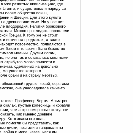
 в уже развитых цивилизациях, где
м Египте, и существовали наряду со
им слоям общества воины,
Дании и Швеции. Для этого культа
на древнеегипетские. Но у нас нет
иле плодородия. Религия бронзового
ователи. Можно проследить параллели
кой Греции. К тому же не стоит
х и вотивных предметах, а также
находят повсеместно, появляются в
ным богом в то время было божество
 символ молнии. Другим богам,
х, но они так и оставались местными
ых атрибутов могло привести к
ражений, сделанных на довольно
, могущество которого
поле брани и на страну мертвых.
с обнаженной грудью, косой, серьгами
зможно, она унаследовала какие-то
утствие. Профессор Бертил Альмгрен
на скалах, пустые колесницы и корабли
ными, чем антропоморфные статуэтки.
сказать, как именно древние
ру. Хотя знаем его цель —
ые помогли бы представить, как
ые диски, прыгали и танцевали на
, война и море, казавшиеся им