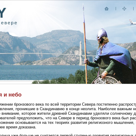
я и небо
яжении бронзового века по всей территории Севера постепенно распрос
вления, проникшие в Скандинавию в конце неолита. Наиболее важным н
о внимание, которое жители древней Скандинавии уделяли солнечному д
вателей предположить, что на Севере в период бронзового века был рас
ожение основывается на тех теориях развития религиозного мышления,
ее время доказана.
олнца уже больше не считается первой ступенью развития религиозных