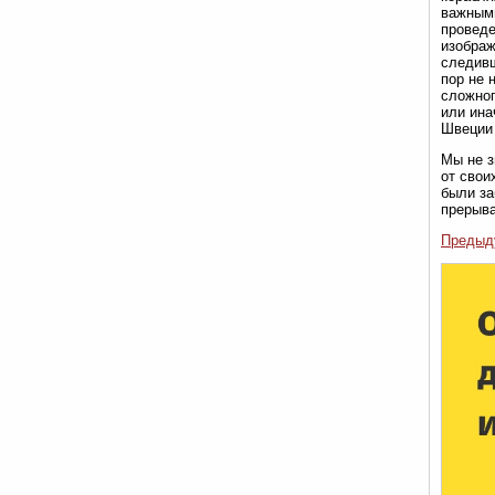
важными
проведе
изображ
следивш
пор не 
сложног
или ина
Швеции 
Мы не з
от свои
были за
прерыва
Предыд