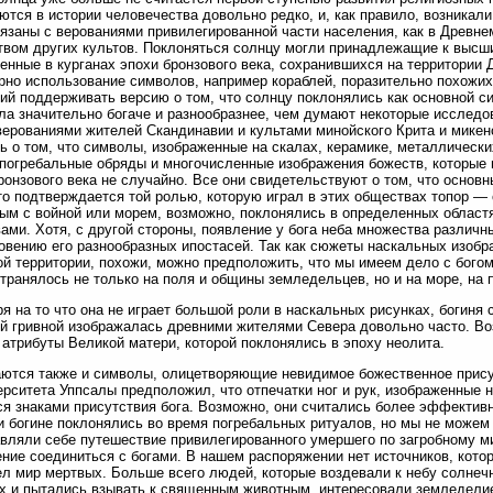
ются в истории человечества довольно редко, и, как правило, возникали
язаны с верованиями привилегированной части населения, как в Древне
вом других культов. Поклоняться солнцу могли принадлежащие к высш
енные в курганах эпохи бронзового века, сохранившихся на территории 
рно использование символов, например кораблей, поразительно похожих 
ий поддерживать версию о том, что солнцу поклонялись как основной с
ла значительно богаче и разнообразнее, чем думают некоторые исслед
ерованиями жителей Скандинавии и культами минойского Крита и микенс
ь о том, что символы, изображенные на скалах, керамике, металлически
погребальные обряды и многочисленные изображения божеств, которые 
ронзового века не случайно. Все они свидетельствуют о том, что основ
то подтверждается той ролью, которую играл в этих обществах топор —
ым с войной или морем, возможно, поклонялись в определенных областя
ами. Хотя, с другой стороны, появление у бога неба множества различн
овению его разнообразных ипостасей. Так как сюжеты наскальных изоб
й территории, похожи, можно предположить, что мы имеем дело с богом
транялось не только на поля и общины земледельцев, но и на море, на 
я на то что она не играет большой роли в наскальных рисунках, богиня 
й гривной изображалась древними жителями Севера довольно часто. Во
 атрибуты Великой матери, которой поклонялись в эпоху неолита.
ются также и символы, олицетворяющие невидимое божественное прис
ерситета Уппсалы предположил, что отпечатки ног и рук, изображенные 
я знаками присутствия бога. Возможно, они считались более эффектив
 и богине поклонялись во время погребальных ритуалов, но мы не можем 
вляли себе путешествие привилегированного умершего по загробному ми
ние соединиться с богами. В нашем распоряжении нет источников, котор
л мир мертвых. Больше всего людей, которые воздевали к небу солнечн
х и пытались взывать к священным животным, интересовали земледелие