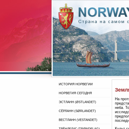
ИСТОРИЯ НОРВЕГИИ
Земл
НОРВЕГИЯ СЕГОДНЯ
На прот
ЭСТЛАНН (ØSTLANDET)
предста
неба. Т
СЁРЛАНН (SØRLANDET)
исследо
предпол
ВЕСТЛАНН (VESTANDET)
последн
Культ с
ТРЁНДЕЛАГ (TRØNDELAG)