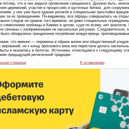
 потому, что в них видели проявление священного. Должно быть, многи
ния церемоний, участия в процессиях и шуточных битвах, для сооружен
ениям, у них уже была единая религия и специальная прослойка жрецов
их за их проведением. По-видимому, все обряды совершались на открыт
нашли следов ни храмов того времени, ни даже специальных огражденны
о символизма гробницы в Кивике в целом, судя по всему, нет аналогов.
че связаны с изображенными на наскальных рисунках. Следовательно, 
было обнаружено грандиозное погребение вождя-жреца, проповедовавше
наем, что именно — перемены в образе жизни или общественный упадок
х верований, но к концу бронзового века они перестали делать наскальн
быты и оказались в болотах. Источники, относящиеся к следующему эта
нии предыдущей религиозной традиции.
ущая страница
К оглавлению