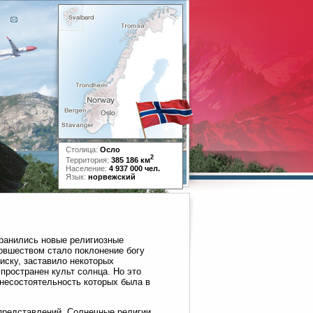
Столица:
Осло
2
Территория:
385 186 км
Население:
4 937 000 чел.
Язык:
норвежский
транились новые религиозные
овшеством стало поклонение богу
иску, заставило некоторых
пространен культ солнца. Но это
 несостоятельность которых была в
 представлений. Солнечные религии