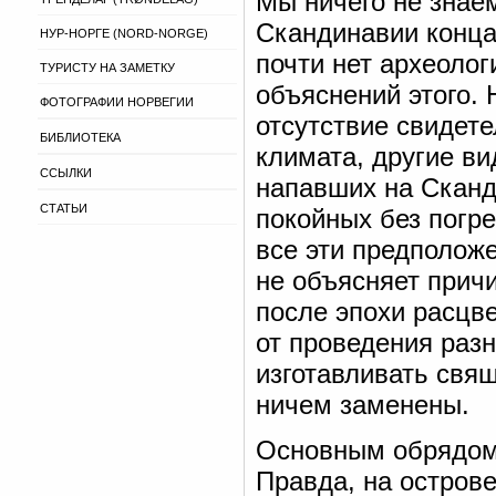
Мы ничего не знае
Скандинавии конца 
НУР-НОРГЕ (NORD-NORGE)
почти нет археоло
ТУРИСТУ НА ЗАМЕТКУ
объяснений этого.
ФОТОГРАФИИ НОРВЕГИИ
отсутствие свидет
БИБЛИОТЕКА
климата, другие ви
ССЫЛКИ
напавших на Сканд
СТАТЬИ
покойных без погр
все эти предположе
не объясняет причи
после эпохи расцве
от проведения раз
изготавливать свя
ничем заменены.
Основным обрядом 
Правда, на остров