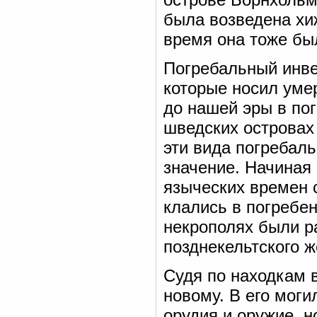
была возведена хи
время она тоже был
Погребальный инве
которые носил уме
до нашей эры в пог
шведских островах 
эти вида погребал
значение. Начиная 
языческих времен 
клались в погребен
некрополях были р
позднекельтского ж
Судя по находкам в
новому. В его моги
орудия и оружие, н