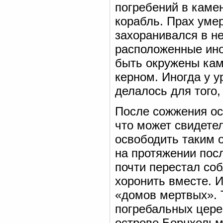
погребений в каме
корабль. Прах уме
захоранивался в н
расположенные ино
быть окружены кам
керном. Иногда у у
делалось для того,
После сожжения ост
что может свидете
освободить таким 
на протяжении пос
почти перестал соб
хоронить вместе. 
«домов мертвых». 
погребальных цере
острове Борнхольм