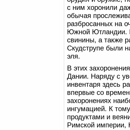
с ним хоронили да
обычая прослеживае
разбросанных на оч
Южной Ютландии. В
свинины, а также р
Скудструпе были н
эля.
В этих захоронения
Дании. Наряду с у
инвентаря здесь р
впервые со времен
захоронениях наиб
ингумацией. К том
продуктами и веяни
Римской империи, 