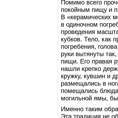
Помимо всего проче
покойным пищу и п
В «керамических 
в одиночном погре
проведения масшта
кубков. Тело, как 
погребения, голова
руки вытянуты так,
пищи. Его правая 
нашли крепко держ
кружку, кувшин и 
размещались в нога
помещались блюда 
могильной ямы, бы
Именно таким обра
Эта традиция не о