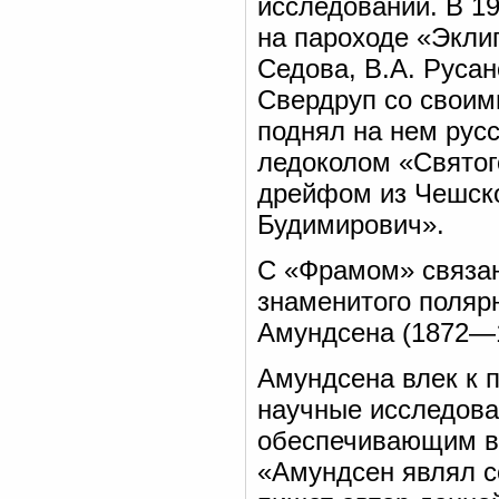
исследований. В 1
на пароходе «Эклип
Седова, В.А. Русан
Свердруп со своим
поднял на нем русс
ледоколом «Святог
дрейфом из Чешско
Будимирович».
С «Фрамом» связан
знаменитого поляр
Амундсена (1872—
Амундсена влек к 
научные исследова
обеспечивающим во
«Амундсен являл с