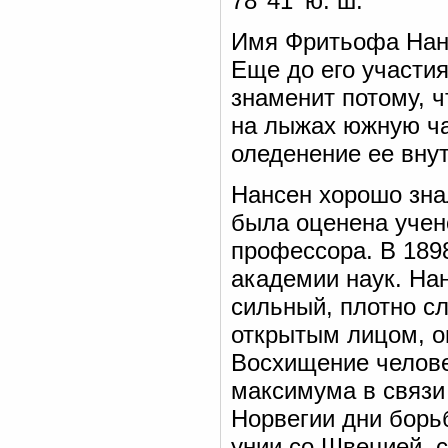
78°41′ ю. ш.
Имя Фритьофа Нанс
Еще до его участи
знаменит потому, 
на лыжах южную ча
оледенение ее вну
Нансен хорошо зна
была оценена учен
профессора. В 1898
академии наук. На
сильный, плотно с
открытым лицом, о
Восхищение челове
максимума в связи
Норвегии дни борь
унии со Швецией, 