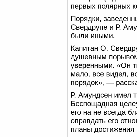
первых полярных к
Порядки, заведенн
Свердрупе и Р. Аму
были иными.
Капитан О. Свердру
душевным порывом,
уверенными. «Он ти
мало, все видел, 
порядок», — расска
Р. Амундсен имел т
Беспощадная целеу
его на не всегда б
оправдать его отнош
планы достижения