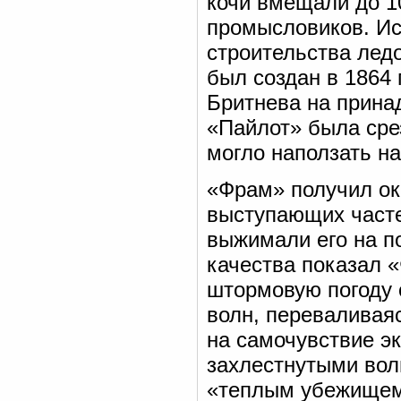
кочи вмещали до 1
промысловиков. Ис
строительства лед
был создан в 1864
Бритнева на прин
«Пайлот» была срез
могло наползать на
«Фрам» получил ок
выступающих часте
выжимали его на п
качества показал «
штормовую погоду 
волн, переваливаяс
на самочувствие э
захлестнутыми вол
«теплым убежищем 