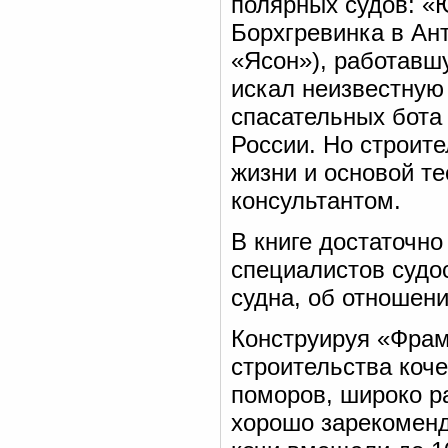
полярных судов: «
Борхгревинка в Ан
«Ясон»), работавшу
искал неизвестную
спасательных бота
России. Но строит
жизни и основой т
консультантом.
В книге достаточно
специалистов судо
судна, об отношен
Конструируя «Фрам
строительства коч
поморов, широко р
хорошо зарекоменд