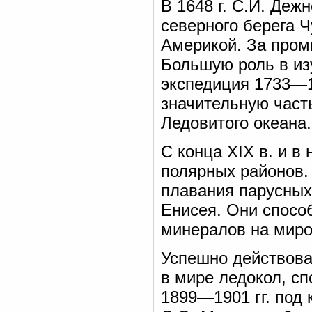
В 1648 г. С.И. Деж
северного берега Ч
Америкой. За пром
Большую роль в из
экспедиция 1733—1
значительную част
Ледовитого океана.
С конца XIX в. и в
полярных районов. 
плавания парусных
Енисея. Они спосо
минералов на миро
Успешно действова
в мире ледокол, с
1899—1901 гг. под