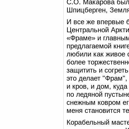
С.О. Макарова был
Шпицберген, Земл
И все же впервые 
Центральной Аркти
«Фраме» и главным
предлагаемой книге
любили как живое 
более торжественно
защитить и согрет
это делает "Фрам",
и кров, и дом, куд
по ледяной пустыне
снежным ковром ег
меня становится т
Корабельный масте