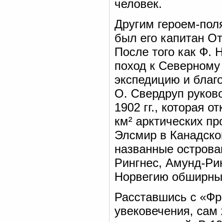
человек.
Другим героем-пол
был его капитан О
После того как Ф. 
поход к Северному 
экспедицию и благ
О. Свердруп руков
1902 гг., которая 
км² арктических пр
Элсмир в Канадско
названные острова
Рингнес, Амунд-Рин
Норвегию обширны
Расставшись с «Фр
увековечения, сам