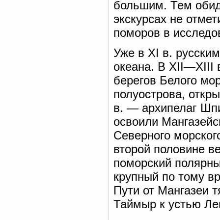
большим. Тем обидн
экскурсах не отмет
поморов в исследо
Уже в XI в. русски
океана. В XII—XIII
берегов Белого мо
полуострова, откры
в. — архипелаг Шпи
освоили Мангазейс
Северного морског
второй половине ве
поморский полярный
крупный по тому в
Пути от Мангазеи т
Таймыр к устью Ле