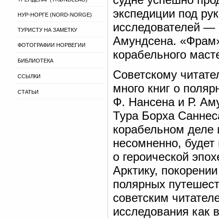
экспедиции под р
НУР-НОРГЕ (NORD-NORGE)
исследователей — 
ТУРИСТУ НА ЗАМЕТКУ
Амундсена. «Фрам»
ФОТОГРАФИИ НОРВЕГИИ
корабельного маст
БИБЛИОТЕКА
Советскому читате
ССЫЛКИ
много книг о поля
СТАТЬИ
Ф. Нансена и Р. Ам
Тура Борха Саннес
корабельном деле 
несомненно, будет
о героической эпо
Арктику, покорении
полярных путешест
советским читател
исследования как в