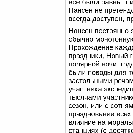
все были равны, п
Нансен не претенд
всегда доступен, п
Нансен постоянно з
обычно монотонную
Прохождение каждо
праздники, Новый 
полярной ночи, го
были поводы для т
застольными речам
участника экспеди
тысячами участник
сезон, или с сотня
празднование всех
влияние на мораль
станциях (с десятк