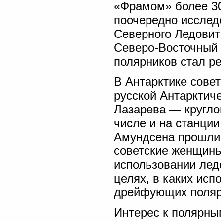
«Фрамом» более 3
поочередно исслед
Северного Ледовито
Северо-Восточный 
полярников стал р
В Антарктике сове
русской Антарктиче
Лазарева — кругло
числе и на станци
Амундсена прошли н
советские женщины
использовании лед
целях, в каких исп
дрейфующих поляр
Интерес к полярны