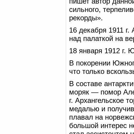
пишет автор данной
сильного, терпелив
рекорды».
16 декабря 1911 г
над палаткой на в
18 января 1912 г. 
В покорении Южног
что только вскольз
В составе антаркт
моряк — помор Але
г. Архангельское т
медалью и получив
плавал на норвежс
большой интерес не
стал ассистентом 