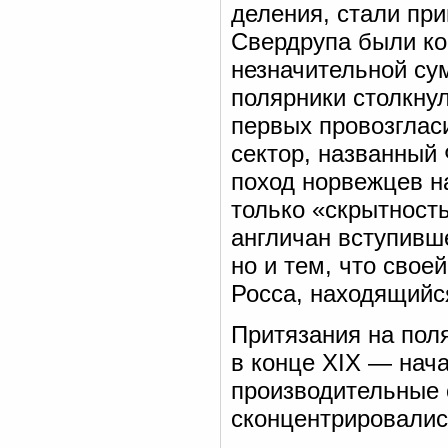
деления, стали при
Свердрупа были к
незначительной су
полярники столкнул
первых провозглас
сектор, названный
поход норвежцев н
только «скрытност
англичан вступивш
но и тем, что сво
Росса, находящийс
Притязания на пол
в конце XIX — нача
производительные 
сконцентрировались