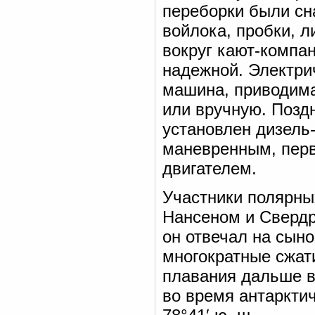
переборки были сн
войлока, пробки, 
вокруг кают-компа
надежной. Электри
машина, приводима
или вручную. Позд
установлен дизель
маневренным, пер
двигателем.
Участники полярны
Нансеном и Свердр
он отвечал на сын
многократные сжат
плавания дальше вс
во время антаркти