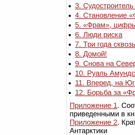
3. Судостроитель
4. Становление 
5. «Фрам», цифр
6. Люди риска
7. Три года скво
8. Домой!
9. Снова на Севе
10. Руаль Амундс
11. Вперед, на Юг
12. Борьба за «Ф
Приложение 1
. Со
приведенными в кн
Приложение 2
. Кр
Антарктики