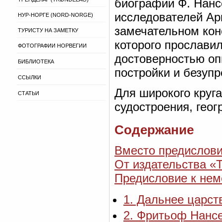
биографии Ф. Нансе
исследователей Арк
НУР-НОРГЕ (NORD-NORGE)
замечательном кон
ТУРИСТУ НА ЗАМЕТКУ
которого прослави
ФОТОГРАФИИ НОРВЕГИИ
достоверностью оп
БИБЛИОТЕКА
постройки и безуп
ССЫЛКИ
Для широкого круг
СТАТЬИ
судостроения, гео
Содержание
Вместо предислов
От издательства «
Предисловие к не
1. Дальнее царст
2. Фритьоф Нансе