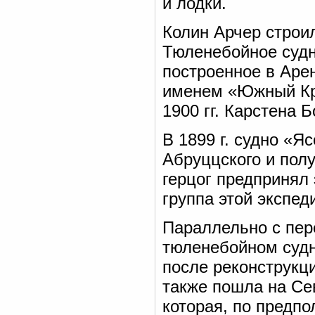
и лодки.
Колин Арчер строил
Тюленебойное судн
построенное в Аре
именем «Южный Кр
1900 гг. Карстена 
В 1899 г. судно «Я
Абруццского и пол
герцог предпринял
группа этой экспед
Параллельно с пер
тюленебойном суд
после реконструкц
также пошла на Се
которая, по предп