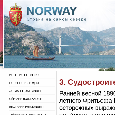
ИСТОРИЯ НОРВЕГИИ
3. Судостроит
НОРВЕГИЯ СЕГОДНЯ
ЭСТЛАНН (ØSTLANDET)
Ранней весной 1890
летнего Фритьофа 
СЁРЛАНН (SØRLANDET)
осторожных выраже
ВЕСТЛАНН (VESTANDET)
он, Арчер, к пред
ТРЁНДЕЛАГ (TRØNDELAG)