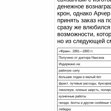
денежное вознаграж
крон, однако Арче
принять заказ на п
сразу же влюбился 
возможности, котор
но из следующей см
«Фрам», 1891—1893 гг.
Получено от доктора Нансена
Издержано на:
рабочую силу
большие лодки и малый бот
фрахт, путевые расходы, буксиров
линолеум, оленью шерсть, полир
кузнечные работы
гвозди, болты и другие скобяные 
лебедку