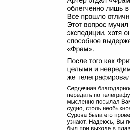
Арчер отдал «Фрам
облегченно лишь в 
Все прошло отличн
Этот вопрос мучил
экспедиции, хотя о
способное выдержат
«Фрам».
После того как Фр
целыми и невредим
же телеграфировал
Сердечная благодарнос
передать по телеграфу
мысленно посылал Вам 
судно, столь необыкно
Сурова была его прове
узнают. Надеюсь, Вы п
был при выходе в пла