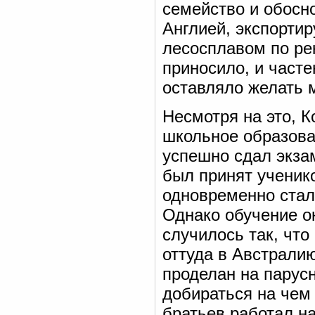
семейство и обосн
Англией, экспортир
лесосплавом по ре
приносило, и част
оставляло желать 
Несмотря на это, 
школьное образован
успешно сдал экзам
был принят ученик
одновременно стал
Однако обучение ок
случилось так, что
оттуда в Австрали
проделан на парус
добираться на чем 
братьев работал н