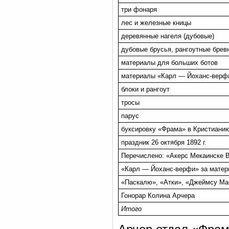
три фонаря
лес и железные кницы
деревянные нагеля (дубовые)
дубовые брусья, рангоутные бревн
материалы для больших ботов
материалы «Карл — Йоханс-верф
блоки и рангоут
тросы
парус
буксировку «Фрама» в Кристиани
праздник 26 октября 1892 г.
Перечислено: «Акерс Мекаинске 
«Карл — Йоханс-верфи» за мате
«Паскалю», «Атки», «Джеймсу Мак
Гонорар Колина Арчера
Итого