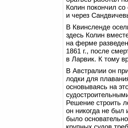
Колин покончил со
и через Сандвичев
В Квинсленде осел
здесь Колин вмест
на ферме разведени
1861 г., после сме
в Ларвик. К тому 
В Австралии он пр
лодки для плавания
основываясь на эт
судостроительными
Решение строить ло
он никогда не был 
было основательно
крупных судов треб