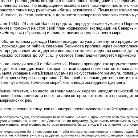
ывал о гренландском походе и о своих планах экспедиции к Северному 
олненных залах. По возвращении вышла в свет последняя часть его кни
7
работал также над рукописью «Жизнь эскимосов»
. Помимо всеобъемлющ
й полюс, он стал работать в должности препаратора зоологического муз
аля 1890 г. 29-летний Нансен предстал перед учеными мужами в Норве
ания) и положил на стол свой план норвежской экспедиции на Северный
 «Натурен» («Природа») и привлек внимание ученых всего мира.
 обстоятельном докладе Нансен исходил из уже упомянутого предполож
, проходящее от района севернее Берингова пролива через околополюсн
м, проделанным им и другими исследователями, ледяным массам для п
ирских островов до 80° с. ш. у берегов Гренландии требуется примерно 
ь на находки вещей с «Жаннетты», Нансен приводил как аргумент также
 для метания дротиков, которая в такой форме применяется только эск
 была украшена китайскими бусами из искусственного жемчуга, попавши
ой стороны Берингова пролива. С большой степенью достоверности это
8
от же путь через Полярное море
, что и вещи экспедиции Де-Лонга.
ансен отметил, что часто на гренландских берегах находят сибирский л
возле Гренландии ил и песок, анализ которых показал, что происходят о
мериканских рек.
ансен перешел к тому, как он намерен воспользоваться действующим в
н построить судно, по возможности небольшое, но очень прочное: его размеры должны 
угля и провианта на пять лет. Достаточно, по-видимому, будет иметь вместимость судн
ена машина такой мощности, которая позволила бы дать ход в 6 уз. и, кроме того, су
ое, судно должно быть построено так, чтобы оно смогло противостоять напору льдов. 
ь его, как «Жаннетту» или суда других арктических экспедиций, оно благодаря покат