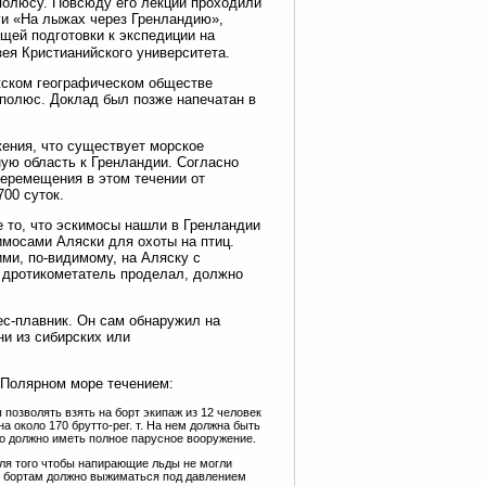
полюсу. Повсюду его лекции проходили
ги «На лыжах через Гренландию»,
ей подготовки к экспедиции на
ея Кристианийского университета.
жском географическом обществе
 полюс. Доклад был позже напечатан в
ения, что существует морское
ую область к Гренландии. Согласно
еремещения в этом течении от
700 суток.
 то, что эскимосы нашли в Гренландии
имосами Аляски для охоты на птиц.
ми, по-видимому, на Аляску с
т дротикометатель проделал, должно
ес-плавник. Он сам обнаружил на
ни из сибирских или
 Полярном море течением:
позволять взять на борт экипаж из 12 человек
а около 170 брутто-рег. т. На нем должна быть
дно должно иметь полное парусное вооружение.
Для того чтобы напирающие льды не могли
ым бортам должно выжиматься под давлением