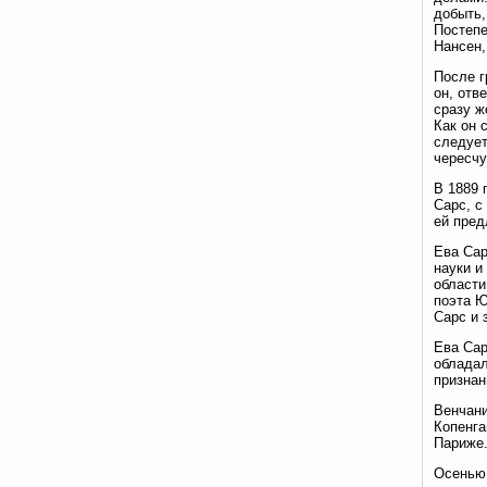
добыть,
Постепе
Нансен,
После г
он, отв
сразу ж
Как он 
следует
чересчу
В 1889 
Сарс, с
ей пред
Ева Сар
науки и
области
поэта Ю
Сарс и 
Ева Сар
обладал
признан
Венчани
Копенга
Париже
Осенью 