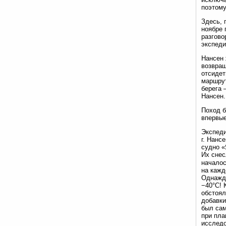
поэтому
Здесь, 
ноябре 
разгово
экспеди
Нансен 
возвращ
отсидет
маршрут
берега 
Нансен.
Поход б
впервые
Экспеди
г. Нанс
судно «
Их снес
началос
на кажд
Однажды
−40°C! 
обстоял
добавки
был сам
при пла
исследо