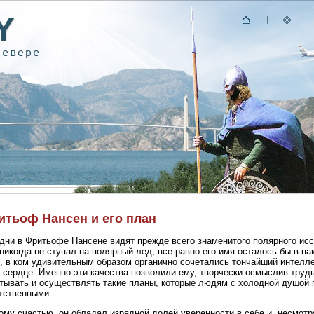
итьоф Нансен и его план
дни в Фритьофе Нансене видят прежде всего знаменитого полярного ис
никогда не ступал на полярный лед, все равно его имя осталось бы в п
, в ком удивительным образом органично сочетались тончайший интеллек
 сердце. Именно эти качества позволили ему, творчески осмыслив труд
тывать и осуществлять такие планы, которые людям с холодной душой 
тственными.
ому счастью, он обладал изрядной долей уверенности в себе и, несмотря