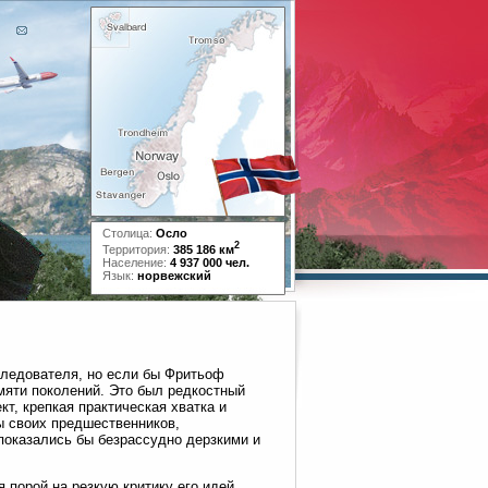
Столица:
Осло
2
Территория:
385 186 км
Население:
4 937 000 чел.
Язык:
норвежский
следователя, но если бы Фритьоф
амяти поколений. Это был редкостный
т, крепкая практическая хватка и
ы своих предшественников,
показались бы безрассудно дерзкими и
 порой на резкую критику его идей,