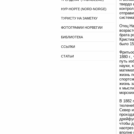
твердо 
контрол
НУР-НОРГЕ (NORD-NORGE)
отправи
система
ТУРИСТУ НА ЗАМЕТКУ
Отец На
ФОТОГРАФИИ НОРВЕГИИ
возраст
брата р
БИБЛИОТЕКА
Кристиа
было 15
ССЫЛКИ
Фритьоф
СТАТЬИ
1880 г.
путь из
науки, 
математ
жизнь п
спортсм
жизнь з
к мысли
морских
В 1882 
тюленеб
Север и
прохода
дрейфую
чтобы д
наотрез
вполне 