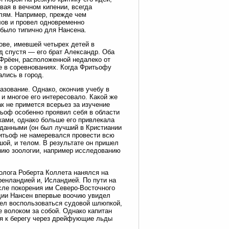
вая в вечном кипении, всегда
лям. Например, прежде чем
лов и провел одновременно
было типично для Нансена.
дове, имевшей четырех детей в
год спустя — его брат Александр. Оба
-Фрёен, расположенной недалеко от
е в соревнованиях. Когда Фритьофу
ались в город.
зование. Однако, окончив учебу в
 и многое его интересовало. Какой же
к не примется всерьез за изучение
ьоф особенно проявил себя в области
ками, однако больше его привлекала
данными (он был лучший в Кристиании
ритьоф не намеревался провести всю
шой, и телом. В результате он пришел
ению зоологии, например исследованию
оолога Роберта Коллета нанялся на
енландией и, Исландией. По пути на
сле покорения им Северо-Восточного
дии Нансен впервые воочию увидел
тел воспользоваться судовой шлюпкой,
е волоком за собой. Однако капитан
ься к берегу через дрейфующие льды