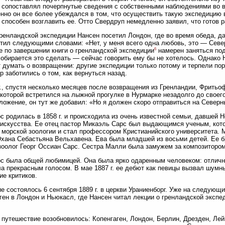
 сопоставлял почерпнутые сведения с собственными наблюдениями во в
нно он все более убеждался в том, что осуществить такую экспедицию 
 способен возглавить ее. Отто Свердруп немедленно заявил, что готов 
ренландской экспедиции Нансен посетил Лондон, где во время обеда, дан
етил следующими словами: «Нет, у меня всего одна любовь, это — Севе
6
е по завершении книги о гренландской экспедиции
намерен заняться под
собирается это сделать — сейчас говорить ему бы не хотелось. Однако Н
 думать о возвращении: другие экспедиции только потому и терпели пор
р заботились о том, как вернуться назад.
г., спустя несколько месяцев после возвращения из Гренландии, Фритьо
 которой встретился на лыжной прогулке в Нурмарке незадолго до своег
ложение, он тут же добавил: «Но я должен скоро отправиться на Север
с родилась в 1858 г. и происходила из очень известной семьи, давшей
 искусства. Ее отец пастор Микаэль Сарс был выдающимся ученым, кот
 морской зоологии и стал профессором Кристианийского университета. 
хана Себастьяна Вельхавена. Ева была младшей из восьми детей. Ее 
зоолог Георг Оссиан Сарс. Сестра Малли была замужем за композитор
с была общей любимицей. Она была ярко одаренным человеком: отличн
а прекрасным голосом. В мае 1887 г. ее дебют как певицы вызвал шумны
ие критиков.
е состоялось 6 сентября 1889 г. в церкви Ураниенборг. Уже на следующ
ген в Лондон и Ньюкасл, где Нансен читал лекции о гренландской экспе
.
путешествие возобновилось: Копенгаген, Лондон, Берлин, Дрезден, Лейп