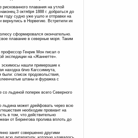
е рискованного плавания на утлой
наконец 3 октября 1888 г. добраться до
ом году судно уже ушло и отправки на
ки вернулись в Норвегию. Встретили их
 полюсу сформировался окончательно.
 свое плавание в северные моря. Таким
г профессор Генрик Мон писал о
ой экспедиции на «Жаннетте».
г. эскимосы нашли примерзшие к
я находка близ Кагссимиута,
 были: список продовольствия,
 клеенчатые штаны и фуражка с
 со льдиной поперек всего Северного
ро льдина может дрейфовать через всю
путешествия необходим провиант на
сть в том, что действительно
кеан от Берингова пролива вплоть до
янно занят совершенно другими
чал всю литературу, которую удавалось