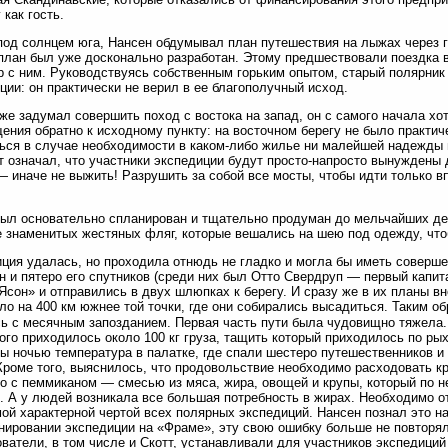
 как гость.
под солнцем юга, Нансен обдумывал план путешествия на лыжах через 
план был уже досконально разработан. Этому предшествовали поездка 
р с ним. Руководствуясь собственным горьким опытом, старый полярник
ции: он практически не верил в ее благополучный исход.
же задумал совершить поход с востока на запад, он с самого начала х
ения обратно к исходному пункту: на восточном берегу не было практиче
ься в случае необходимости в каком-либо жилье ни малейшей надежды 
 означал, что участники экспедиции будут просто-напросто вынуждены 
— иначе не выжить! Разрушить за собой все мосты, чтобы идти только в
ыл основательно спланирован и тщательно продуман до мельчайших де
 знаменитых жестяных фляг, которые вешались на шею под одежду, чтоб
ция удалась, но проходила отнюдь не гладко и могла бы иметь соверше
ен и пятеро его спутников (среди них был Отто Свердруп — первый капи
Ясон» и отправились в двух шлюпках к берегу. И сразу же в их планы вн
ло на 400 км южнее той точки, где они собирались высадиться. Таким о
ь с месячным запозданием. Первая часть пути была чудовищно тяжела.
ого приходилось около 100 кг груза, тащить который приходилось по ры
 ночью температура в палатке, где спали шестеро путешественников и 
Кроме того, выяснилось, что продовольствие необходимо расходовать к
о с пеммиканом — смесью из мяса, жира, овощей и крупы, который по н
. А у людей возникала все большая потребность в жирах. Необходимо о
ой характерной чертой всех полярных экспедиций. Нансен познал это н
нировании экспедиции на «Фраме», эту свою ошибку больше не повторял
ватели, в том числе и Скотт, устанавливали для участников экспедиций