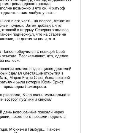
ремя гренландского похода.
вполне возможно и что он, Фритьоф
разделить с ним любую участь.
ного в его честь, на вопрос, женат ли
рный полюс». Затем добавил, что
готовкой к штурму Северного полюса.
ансен подчеркнул, что на старте не
ажение, не достигая цели, что
ф Нансен обручился с певицей Евой
о отъезда. Рассказывают, что, сделав
ный полюс».
 Норвегии немало выдающихся деятелей
орый сделал блестящие открытия в
Мать, Марэн Катри Сарс, была сестрой
братьями были историк Юхан Эрнст
ом Торвальдом Ламмерсом.
о рисовала, была очень музыкальна и
й восторг публики и снискал
ий день новобрачные поехали через
диции, после чего провели неделю в
циг, Мюнхен и Гамбург... Нансен