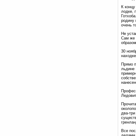
К концу
лодке, 
Готхоба
родину 
очень т
Не уста
Сам же 
образом
30 нояб
находке
Прямо п
льдине 
примерн
собстве
нанесен
Професс
Ледовит
Прочита
околопо
два-три
существ
гренлан
Все пос
делами.