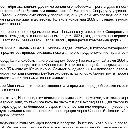
 сентября экспедиция достигла западного побережья Гренландии, и посл
построенной из брезента и ивовых ветвей, Нансену и Свердрупу удалось 
. Здесь, к огромному своему огорчению, они узнали, что последнее в эт
им придется ждать до весны. Только в конце мая 1889 г. путешественни
5
оржественно
.
новлено точно, когда именно план Нансена о путешествии к Северному
он утверждал, что вынашивал его еще с 1882 г., когда совершал первое
, этот план, развиваясь шаг за шагом, приобретал конкретные формы.
ря 1884 г. Нансен нашел в «Моргенбладет» статью, в которой метеороло
 предметов, принадлежавших некогда, по его предположению, трагическ
еред Юлианехобом, на юго-западном берегу Гренландии, 18 июля 1884 
несколько предметов с «Жаннетты». В том же месяце была сделана нова
о в 35 милях от Юлианехоба. Самыми убедительными доказательствами
нноручно подписанный Де-Лонгом, реестр шлюпок «Жаннетты», а также
ными на них именами членов экипажа.
ор Мон писал, что, по его мнению, эти предметы продрейфовали вместе
ого океана.
в статью, Нансен тут же невольно поймал себя на мысли, что коль ско
лярную зону, то такой же путь не закрыт и для экспедиции. Для такого 
 года, судно, не боящееся льдов, и не в последнюю очередь — уверенно
ует сильное морское течение, проходящее через Северный Ледовитый о
дских берегов.
ледующие годы эта идея властно владела Нансеном, хотя он был посто
 Чтобы как следует разобраться в теории течений, он обстоятельно изу