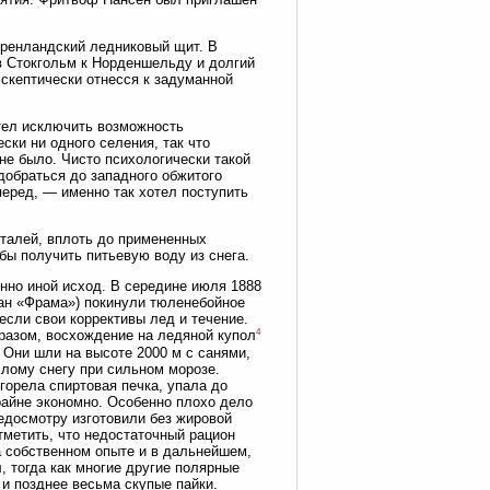
гренландский ледниковый щит. В
в Стокгольм к Норденшельду и долгий
 скептически отнесся к задуманной
отел исключить возможность
ски ни одного селения, так что
не было. Чисто психологически такой
добраться до западного обжитого
перед, — именно так хотел поступить
талей, вплоть до примененных
ы получить питьевую воду из снега.
нно иной исход. В середине июля 1888
тан «Фрама») покинули тюленебойное
если свои коррективы лед и течение.
4
бразом, восхождение на ледяной купол
 Они шли на высоте 2000 м с санями,
хлому снегу при сильном морозе.
горела спиртовая печка, упала до
райне экономно. Особенно плохо дело
едосмотру изготовили без жировой
тметить, что недостаточный рацион
а собственном опыте и в дальнейшем,
, тогда как многие другие полярные
 и позднее весьма скупые пайки.