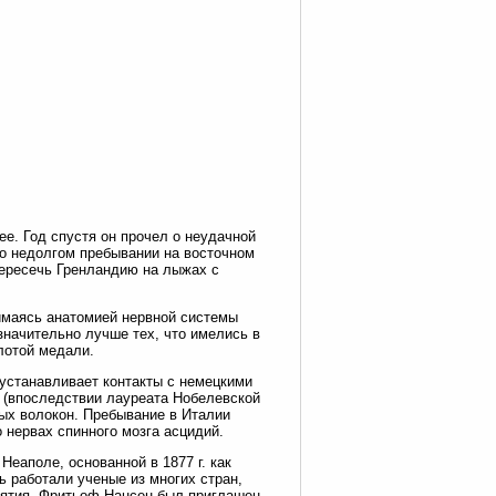
е. Год спустя он прочел о неудачной
го недолгом пребывании на восточном
пересечь Гренландию на лыжах с
имаясь анатомией нервной системы
значительно лучше тех, что имелись в
лотой медали.
 устанавливает контакты с немецкими
и (впоследствии лауреата Нобелевской
ых волокон. Пребывание в Италии
о нервах спинного мозга асцидий.
еаполе, основанной в 1877 г. как
 работали ученые из многих стран,
иятия. Фритьоф Нансен был приглашен