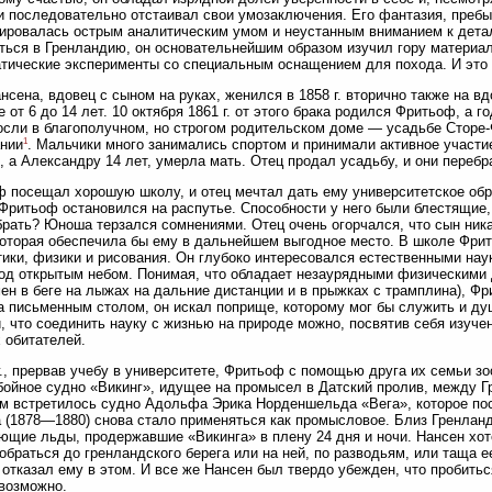
и последовательно отстаивал свои умозаключения. Его фантазия, пребы
ировалась острым аналитическим умом и неустанным вниманием к дета
ться в Гренландию, он основательнейшим образом изучил гору материа
тические эксперименты со специальным оснащением для похода. И это 
нсена, вдовец с сыном на руках, женился в 1858 г. вторично также на в
е от 6 до 14 лет. 10 октября 1861 г. от этого брака родился Фритьоф, а 
осли в благополучном, но строгом родительском доме — усадьбе Сторе
1
нии
. Мальчики много занимались спортом и принимали активное участи
, а Александру 14 лет, умерла мать. Отец продал усадьбу, и они перебр
 посещал хорошую школу, и отец мечтал дать ему университетское обра
, Фритьоф остановился на распутье. Способности у него были блестящие,
брать? Юноша терзался сомнениями. Отец очень огорчался, что сын ника
которая обеспечила бы ему в дальнейшем выгодное место. В школе Фрит
ики, физики и рисования. Он глубоко интересовался естественными нау
од открытым небом. Понимая, что обладает незаурядными физическими 
ен в беге на лыжах на дальние дистанции и в прыжках с трамплина), Ф
а письменным столом, он искал поприще, которому мог бы служить и ду
, что соединить науку с жизнью на природе можно, посвятив себя изуч
 обитателей.
г., прервав учебу в университете, Фритьоф с помощью друга их семьи з
ойное судно «Викинг», идущее на промысел в Датский пролив, между Гр
м встретилось судно Адольфа Эрика Норденшельда «Вега», которое по
 (1878—1880) снова стало применяться как промысловое. Близ Гренлан
щие льды, продержавшие «Викинга» в плену 24 дня и ночи. Нансен хо
обраться до гренландского берега или на ней, по разводьям, или таща е
 отказал ему в этом. И все же Нансен был твердо убежден, что пробит
возможно.