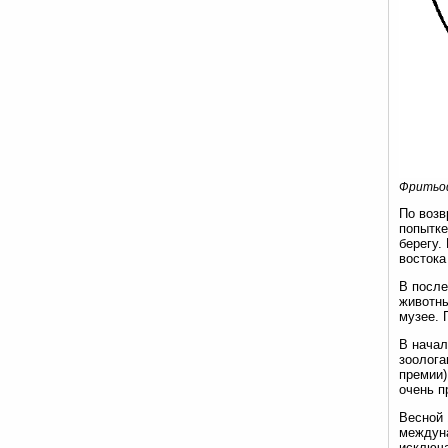
Фритьо
По возв
попытке
берегу.
востока
В после
животны
музее. 
В начал
зоолога
премии)
очень п
Весной 
междуна
исключа