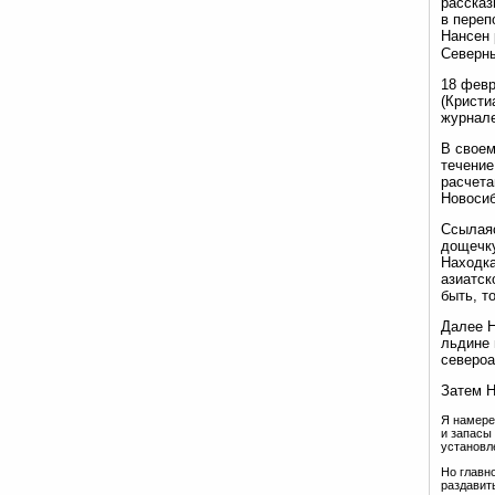
рассказ
в переп
Нансен 
Северны
18 февр
(Кристи
журнале
В своем
течение
расчета
Новосиб
Ссылаяс
дощечку
Находка
азиатск
быть, т
Далее Н
льдине 
североа
Затем Н
Я намере
и запасы 
установл
Но главн
раздавит