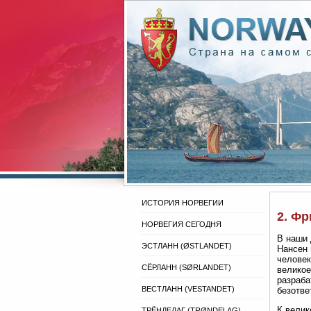
ИСТОРИЯ НОРВЕГИИ
2. Фр
НОРВЕГИЯ СЕГОДНЯ
В наши 
ЭСТЛАНН (ØSTLANDET)
Нансен 
человек
СЁРЛАНН (SØRLANDET)
великое
разраба
ВЕСТЛАНН (VESTANDET)
безотве
К велик
ТРЁНДЕЛАГ (TRØNDELAG)