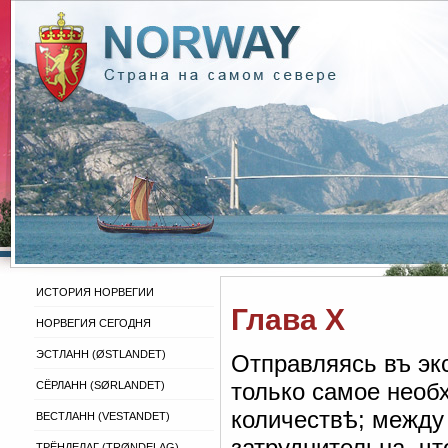
ИСТОРИЯ НОРВЕГИИ
Глава X
НОРВЕГИЯ СЕГОДНЯ
ЭСТЛАНН (ØSTLANDET)
Отправляясь въ эк
только самое необ
СЁРЛАНН (SØRLANDET)
количествѣ; между
ВЕСТЛАНН (VESTANDET)
затруднительна, ч
ТРЁНДЕЛАГ (TRØNDELAG)