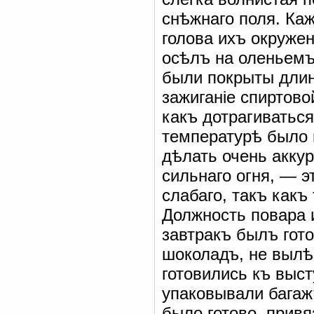
снѣжнаго поля. Каж
голова ихъ окружен
осѣлъ на оленьемъ
были покрыты дли
зажиганіе спиртово
какъ дотрагиватьс
температурѣ было 
дѣлать очень акку
сильнаго огня, — 
слабаго, такъ какъ
Должность повара 
завтракъ былъ гото
шоколадъ, не вылѣ
готовились къ выст
упаковывали багаж
было готово, привя