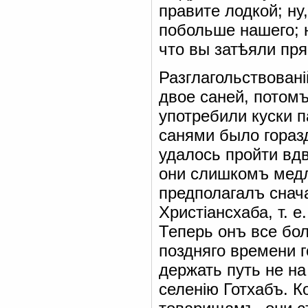
правите лодкой; ну
побольше нашего; 
что вы затѣяли пря
Разглагольствован
двое саней, потом
употребили куски п
санями было гораз
удалось пройти вд
они слишкомъ медл
предполагалъ снач
Христіансхаба, т. е
Теперь онъ все бо
поздняго времени г
держать путь не на
селенію Готхабъ. 