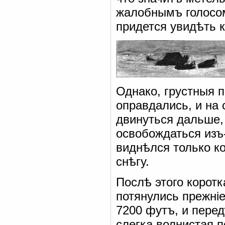
жалобнымъ голосо
придется увидѣть к
Однако, грустныя 
оправдались, и на
двинуться дальше,
освобождаться изъ-
виднѣлся только ко
снѣгу.
Послѣ этого коротк
потянулись прежні
7200 футъ, и пере
слегка волнистая п