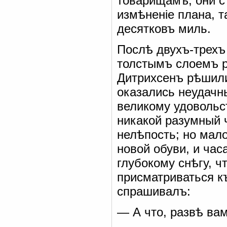
товарищамъ, они с
измѣненіе плана, т
десятковъ миль.
Послѣ двухъ-трехъ
толстымъ слоемъ р
Дитрихсенъ рѣшили
оказались неудачны
великому удовольс
никакой разумный 
нелѣпость; но мал
новой обуви, и час
глубокому снѣгу, 
присматриваться к
спрашивалъ:
— А что, развѣ ва