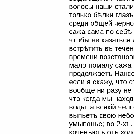
волосы наши стали
только бѣлки глазъ
среди общей черно
сажа сама по себѣ
чтобы не казаться
встрѣтить въ тече
времени возстанов
мало-помалу сажа 
продолжаетъ Нансе
если я скажу, что 
вообще ни разу не 
что когда мы наход
воды, а всякій чел
выпьетъ свою небо
умыванье; во 2-хъ,
коченѣютъ отъ холо