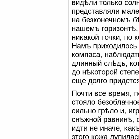
видѣли только сол
представляли мале
на безконечномъ б
нашемъ горизонтѣ,
никакой точки, по 
Намъ приходилось 
компаса, наблюдат
длинный слѣдъ, ко
до нѣкоторой степе
еще долго придется
Почти все время, п
стояло безоблачное
сильно грѣло и, иг
снѣжной равнинѣ, 
идти не иначе, как
этого кожа лупилас