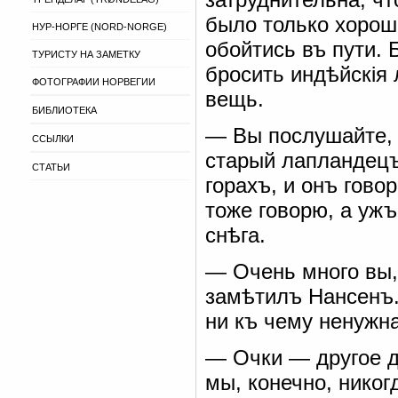
было только хорош
НУР-НОРГЕ (NORD-NORGE)
обойтись въ пути. 
ТУРИСТУ НА ЗАМЕТКУ
бросить индѣйскія
ФОТОГРАФИИ НОРВЕГИИ
вещь.
БИБЛИОТЕКА
— Вы послушайте, 
ССЫЛКИ
старый лапландецъ
СТАТЬИ
горахъ, и онъ говор
тоже говорю, а ужъ
снѣга.
— Очень много вы,
замѣтилъ Нансенъ.
ни къ чему ненужна
— Очки — другое д
мы, конечно, никог