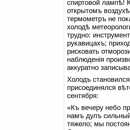
спиртовой лампѣ! 
открытомъ воздухѣ,
термометръ не пок
холодѣ метеорологи
трудно: инструмен
рукавицахъ; прихо
рисковать отмороз
наблюденія произв
аккуратно записыв
Холодъ становился
присоединялся вѣт
сентября:
«Къ вечеру небо п
намъ дулъ сильный
тяжело; мы постоя