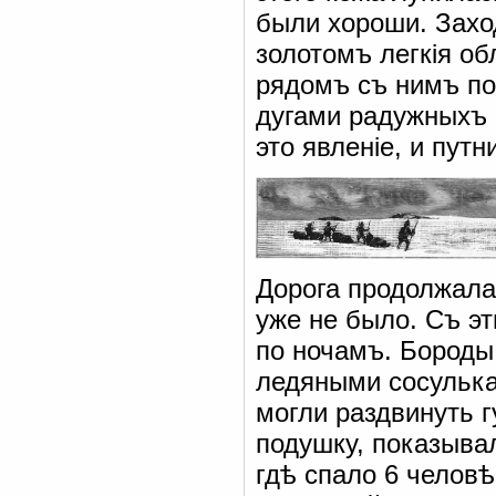
были хороши. Захо
золотомъ легкія об
рядомъ съ нимъ по
дугами радужныхъ 
это явленіе, и пут
Дорога продолжала 
уже не было. Съ э
по ночамъ. Бороды
ледяными сосулькам
могли раздвинуть 
подушку, показывал
гдѣ спало 6 человѣ