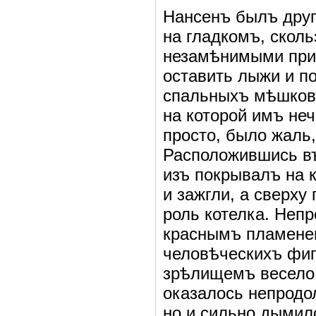
Нансенъ былъ друг
на гладкомъ, сколь
незамѣнимыми при
оставить лыжи и п
спальныхъ мѣшковъ
на которой имъ неч
просто, было жаль
Расположившись въ
изъ покрывалъ на к
и зажгли, а сверху
роль котелка. Неп
краснымъ пламенем
человѣческихъ фи
зрѣлищемъ весело 
оказалось непродо
но и сильно дымило