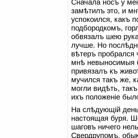
Сначала носъ у мен
замѣтилъ это, и мн
успокоился, какъ п
подбородкомъ, гор
обвязалъ шею рука
лучше. Но послѣдн
вѣтеръ пробрался 
мнѣ невыносимыя б
привязалъ къ живо
мучился такъ же, к
могли видѣть, такъ
ихъ положеніе был
На слѣдующій день
настоящая буря. Ш
шаговъ ничего нел
Свердрупомъ, обык