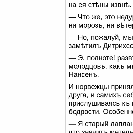
на ея стѣны извнѣ.
— Что же, это нед
ни морозъ, ни вѣте
— Но, пожалуй, мы
замѣтилъ Дитрихсе
— Э, полноте! раз
молодцовъ, какъ м
Нансенъ.
И норвежцы принял
друга, и самихъ се
прислушиваясь къ 
бодрости. Особенн
— Я старый лаплан
что значитъ метел