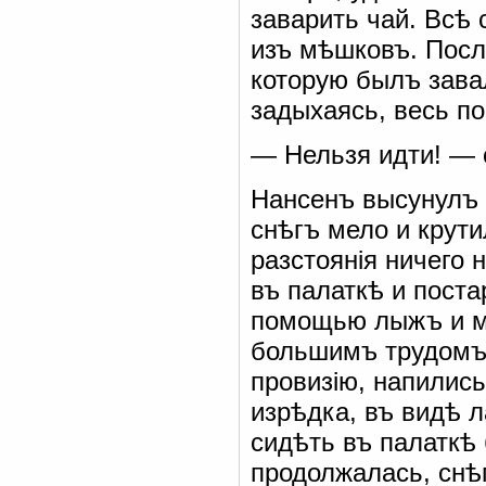
заварить чай. Всѣ 
изъ мѣшковъ. Послѣ
которую былъ зава
задыхаясь, весь п
— Нельзя идти! — 
Нансенъ высунулъ г
снѣгъ мело и крути
разстоянія ничего 
въ палаткѣ и поста
помощью лыжъ и м
большимъ трудомъ 
провизію, напились
изрѣдка, въ видѣ л
сидѣть въ палаткѣ
продолжалась, снѣ