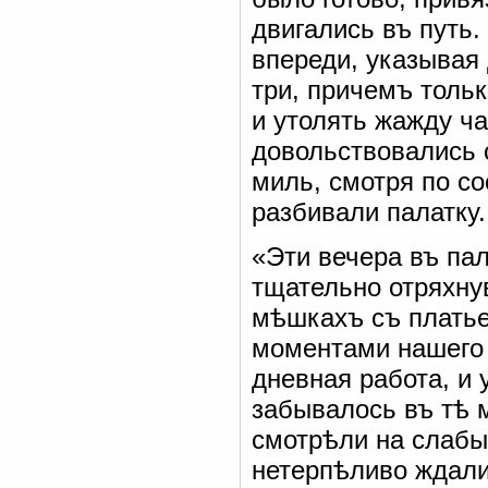
двигались въ путь
впереди, указывая 
три, причемъ тольк
и утолять жажду ч
довольствовались 
миль, смотря по со
разбивали палатку.
«Эти вечера въ па
тщательно отряхну
мѣшкахъ съ плать
моментами нашего 
дневная работа, и 
забывалось въ тѣ м
смотрѣли на слабы
нетерпѣливо ждали