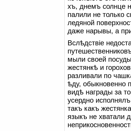
хъ, днемъ солнце 
палили не только с
ледяной поверхнос
даже нарывы, а пр
Вслѣдствіе недоста
путешественниковъ
мыли своей посуды
жестянкѣ и горохов
разливали по чашк
ѣду, обыкновенно п
видѣ награды за то
усердно исполнялъ
такъ какъ жестянка
языкъ не хватали д
неприкосновенност