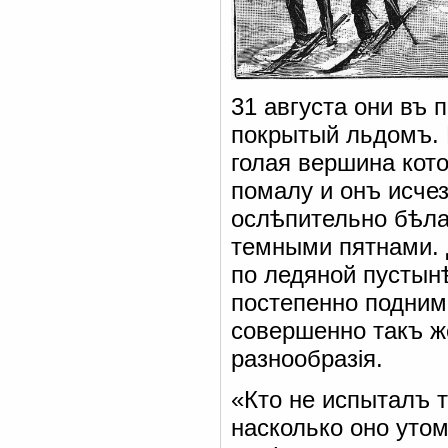
31 августа они въ 
покрытый льдомъ. 
голая вершина кото
помалу и онъ исче
ослѣпительно бѣла
темными пятнами. 
по ледяной пустын
постепенно подним
совершенно такъ же
разнообразія.
«Кто не испыталъ т
насколько оно уто