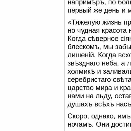
напримѣръ, по бол
первый же день и 
«Тяжелую жизнь пр
но чудная красота 
Когда сѣверное сі
блескомъ, мы забы
лишеній. Когда всх
звѣзднаго неба, а
холмикѣ и заливал
серебристаго свѣта
царство мира и кр
нами на льду, оста
душахъ всѣхъ насъ
Скоро, однако, имъ
ночамъ. Они достиг