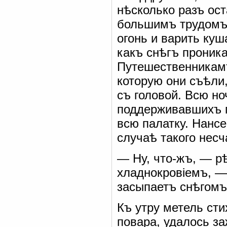
нѣсколько разъ ос
большимъ трудомъ 
огонь и варить ку
какъ снѣгъ проника
Путешественникам
которую они съѣли
съ головой. Всю но
поддерживавшихъ п
всю палатку. Нанс
случаѣ такого несча
— Ну, что-жъ, — 
хладнокровіемъ, —
засыпаетъ снѣгомъ
Къ утру метель ст
повара, удалось за