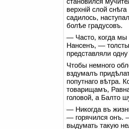
становился мучите
верхній слой снѣга
садилось, наступа
болѣе градусовъ.
— Часто, когда мы
Нансенъ, — толстые
представляли одну
Чтобы немного обл
вздумалъ придѣлат
попутнаго вѣтра. К
товарищамъ, Равн
головой, а Балто 
— Никогда въ жизн
— горячился онъ. 
выдумать такую не