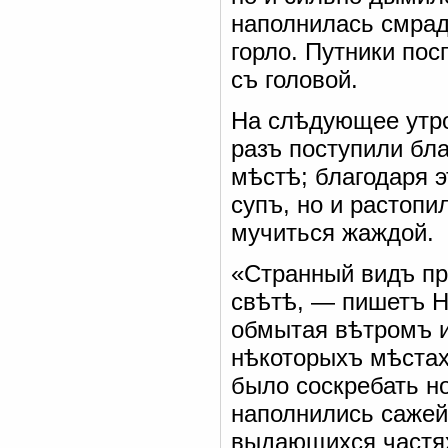
наполнилась смра
горло. Путники по
съ головой.
На слѣдующее утро
разъ поступили бл
мѣстѣ; благодаря э
супъ, но и растопи
мучиться жаждой.
«Странный видъ пр
свѣтѣ, — пишетъ Н
обмытая вѣтромъ и
нѣкоторыхъ мѣстах
было соскребать н
наполнились сажей
выдающихся частяхъ