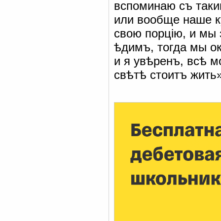
вспоминаю съ таки
или вообще наше к
свою порцію, и мы 
ѣдимъ, тогда мы ок
и я увѣренъ, всѣ м
свѣтѣ стоитъ жить»