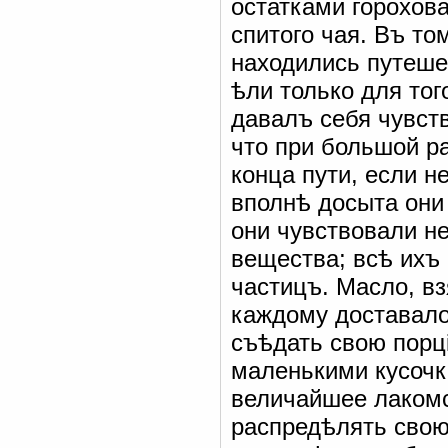
остатками горохов
спитого чая. Въ то
находились путеше
ѣли только для тог
давалъ себя чувств
что при большой р
конца пути, если н
вполнѣ досыта они 
они чувствовали н
вещества; всѣ ихъ
частицъ. Масло, вз
каждому доставало
съѣдать свою порц
маленькими кусочк
величайшее лакомс
распредѣлять свою