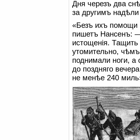
Дня черезъ два снѣ
за другимъ надѣли
«Безъ ихъ помощи н
пишетъ Нансенъ: —
истощенія. Тащить
утомительно, чѣмъ
поднимали ноги, а 
до поздняго вечер
не менѣе 240 миль