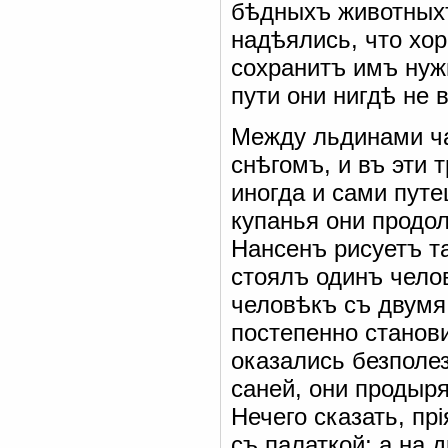
бѣдныхъ животныхъ
надѣялись, что хо
сохранитъ имъ нуж
пути они нигдѣ не 
Между льдинами ча
снѣгомъ, и въ эти 
иногда и сами путе
купанья они продо
Нансенъ рисуетъ т
стоялъ одинъ чело
человѣкъ съ двумя
постепенно станов
оказались безполез
саней, они продыря
Нечего сказать, пр
съ палаткой; а на 