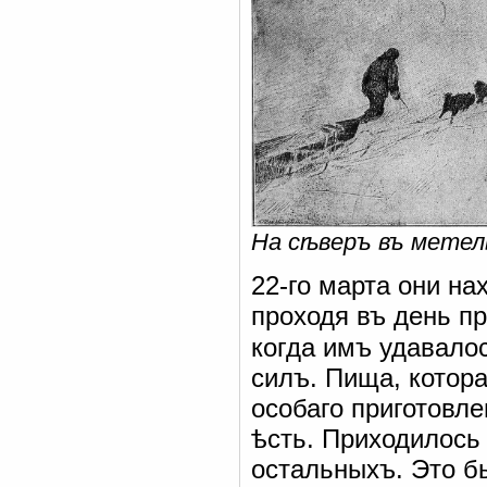
На сѣверъ въ метел
22-го марта они на
проходя въ день пр
когда имъ удавалос
силъ. Пища, котор
особаго приготовле
ѣсть. Приходилось
остальныхъ. Это б