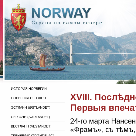
ИСТОРИЯ НОРВЕГИИ
XVIII. Послѣд
НОРВЕГИЯ СЕГОДНЯ
Первыя впеча
ЭСТЛАНН (ØSTLANDET)
СЁРЛАНН (SØRLANDET)
24-го марта Нансен
ВЕСТЛАНН (VESTANDET)
«Фрамъ», съ тѣмъ,
ТРЁНДЕЛАГ (TRØNDELAG)