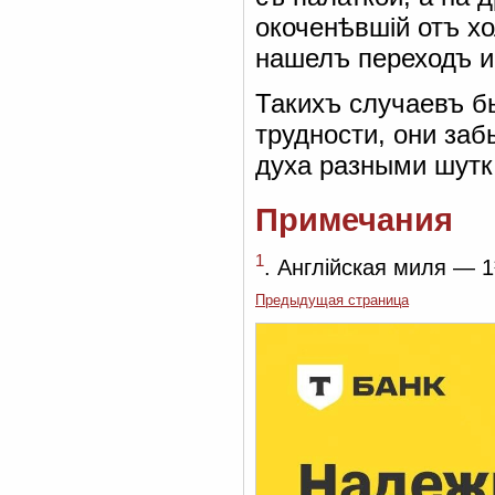
окоченѣвшій отъ хо
нашелъ переходъ и
Такихъ случаевъ б
трудности, они за
духа разными шутк
Примечания
1
. Англійская миля — 
Предыдущая страница