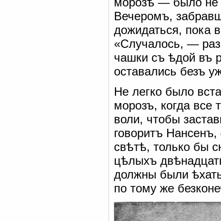
морозѣ — было не л
Вечеромъ, забравш
дожидаться, пока в
«Случалось, — раз
чашки съ ѣдой въ р
оставались безъ у
Не легко было вст
морозъ, когда все
воли, чтобы застав
говоритъ Нансенъ, 
свѣтѣ, только бы 
цѣлыхъ двѣнадцать
должны были ѣхать
по тому же безкон