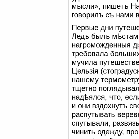
мысли», пишетъ На
говорилъ съ нами в
Первые дни путеше
Ледъ былъ мѣстами
нагроможденныя др
требовала большихъ
мучила путешестве
Цельзія (стоградус
нашему термометру
тщетно поглядывал
надѣялся, что, есл
и они вздохнутъ св
распутывать верев
спутывали, развязы
чинить одежду, пр