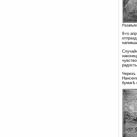
Развѣдк
9-го ап
отпразд
напивши
Случайн
наконец
чувство
радость
Черезъ 
Нансен
бумагѣ 