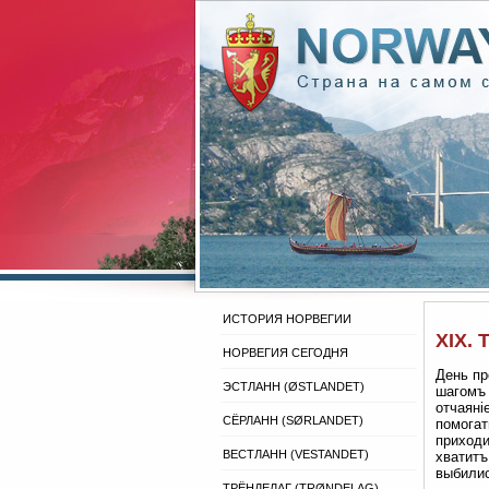
ИСТОРИЯ НОРВЕГИИ
XIX.
НОРВЕГИЯ СЕГОДНЯ
День пр
ЭСТЛАНН (ØSTLANDET)
шагомъ 
отчаяні
СЁРЛАНН (SØRLANDET)
помогат
приходи
ВЕСТЛАНН (VESTANDET)
хватитъ
выбилис
ТРЁНДЕЛАГ (TRØNDELAG)