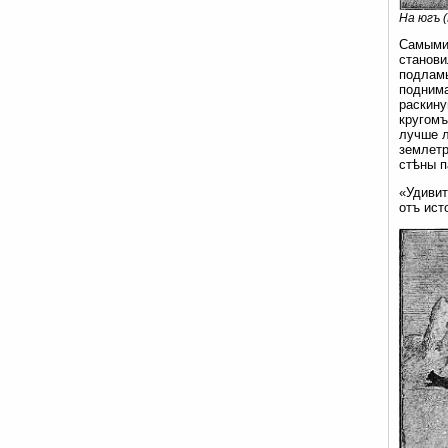
На югъ 
Самыми 
станови
подламы
поднима
раскину
кругомъ
лучше л
землетр
стѣны п
«Удивит
отъ ист