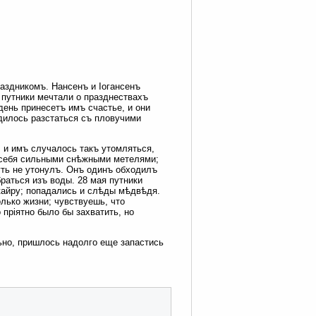
раздникомъ. Нансенъ и Іогансенъ
 путники мечтали о празднествахъ
день принесетъ имъ счастье, и они
одилось разстаться съ пловучими
, и имъ случалось такъ утомляться,
 себя сильными снѣжными метелями;
уть не утонулъ. Онъ одинъ обходилъ
раться изъ воды. 28 мая путники
кайру; попадались и слѣды мѣдвѣдя.
лько жизни; чувствуешь, что
пріятно было бы захватить, но
льно, пришлось надолго еще запастись