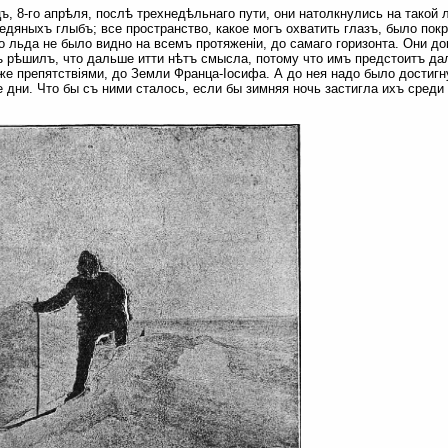
ъ, 8-го апрѣля, послѣ трехнедѣльнаго пути, они натолкнулись на такой
едяныхъ глыбъ; все пространство, какое могъ охватить глазъ, было пок
о льда не было видно на всемъ протяженіи, до самаго горизонта. Они до
 рѣшилъ, что дальше итти нѣтъ смысла, потому что имъ предстоитъ дал
же препятствіями, до Земли Франца-Іосифа. А до нея надо было достигну
 дни. Что бы съ ними сталось, если бы зимняя ночь застигла ихъ среди