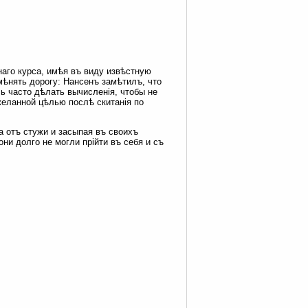
наго курса, имѣя въ виду извѣстную
мѣнять дорогу: Нансенъ замѣтилъ, что
ь часто дѣлать вычисленія, чтобы не
желанной цѣлью послѣ скитанія по
а отъ стужи и засыпая въ своихъ
и долго не могли прійти въ себя и съ