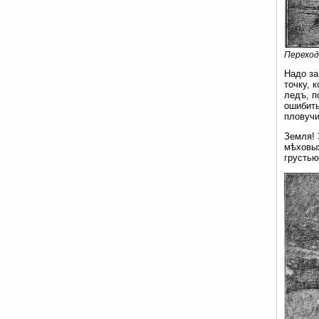
Переход
Надо за
точку, 
ледъ, п
ошибить
пловуч
Земля! 
мѣховых
грустью