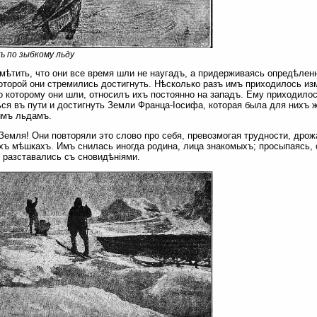
ъ по зыбкому льду
мѣтить, что они все время шли не наугадъ, а придерживаясь опредѣлен
которой они стремились достигнуть. Нѣсколько разъ имъ приходилось из
о которому они шли, относилъ ихъ постоянно на западъ. Ему приходилос
ся въ пути и достигнуть Земли Франца-Іосифа, которая была для нихъ 
имъ льдамъ.
Земля! Они повторяли это слово про себя, превозмогая трудности, дрож
ъ мѣшкахъ. Имъ снилась иногда родина, лица знакомыхъ; просыпаясь, он
 разставались съ сновидѣніями.