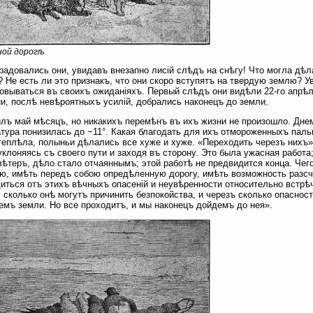
ной дорогѣ
радовались они, увидавъ внезапно лисій слѣдъ на снѣгу! Что могла дѣл
 Не есть ли это признакъ, что они скоро вступятъ на твердую землю? У
овываться въ своихъ ожиданіяхъ. Первый слѣдъ они видѣли 22-го апрѣ
и, послѣ невѣроятныхъ усилій, добрались наконецъ до земли.
лъ май мѣсяцъ, но никакихъ перемѣнъ въ ихъ жизни не произошло. Днем
тура понизилась до −11°. Какая благодать для ихъ отмороженныхъ пальц
теплѣла, полыньи дѣлались все хуже и хуже. «Переходить черезъ нихъ
уклоняясь съ своего пути и заходя въ сторону. Это была ужасная работа
вѣтеръ, дѣло стало отчаяннымъ; этой работѣ не предвидится конца. Чего
ю, имѣть передъ собою опредѣленную дорогу, имѣть возможность разсч
иться отъ этихъ вѣчныхъ опасеній и неувѣренности относительно встрѣ
, сколько онѣ могутъ причинить безпокойства, и черезъ сколько опасно
емъ земли. Но все проходитъ, и мы наконецъ дойдемъ до нея».