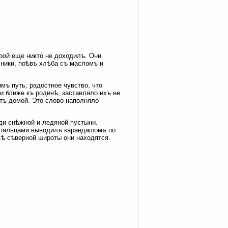
орой еще никто не доходилъ. Они
ники, поѣвъ хлѣба съ масломъ и
мъ путь; радостное чувство, что
и ближе къ родинѣ, заставляло ихъ не
утъ домой. Это слово наполняло
еди снѣжной и ледяной пустыни.
пальцами выводилъ карандашомъ по
сѣ сѣверной широты они находятся.