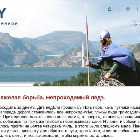
 Тяжелая борьба. Непроходимый ледъ
оходилъ за днемъ. Двѣ недѣли прошли съ тѣхъ поръ, какъ путники наш
впередъ дорога становилась все непроходимѣе; глыбы льда громоздилис
е. Приходилось лазать, точно по скаламъ, то вверхъ, то внизъ, провалив
ь собакамъ по тѣмъ же глыбамъ перетаскивать сани. И люди, и собаки 
лось пройти не болѣе четырехъ миль, а этого было слишкомъ мало. На
 ли у нихъ провіанту для обратнаго пути; кромѣ того, и число собакъ п
ь изъ силъ, и ихъ закалывали, чтобы кормить остальныхъ.