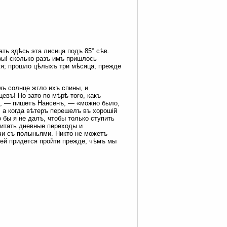
ать здѣсь эта лисица подъ 85° сѣв.
вы! сколько разъ имъ пришлось
ля; прошло цѣлыхъ три мѣсяца, прежде
ъ солнце жгло ихъ спины, и
евъ! Но зато по мѣрѣ того, какъ
», — пишетъ Нансенъ, — «можно было,
; а когда вѣтеръ перешелъ въ хорошій
 бы я не далъ, чтобы только ступить
итать дневные переходы и
чи съ полыньями. Никто не можетъ
стей придется пройти прежде, чѣмъ мы