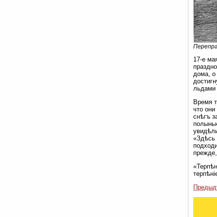
Перепра
17-е ма
праздно
дома, о
достигн
льдами 
Время т
что они
снѣгъ з
полынью
увидѣли
«Здѣсь 
подходи
прежде,
«Терпѣн
терпѣні
Предыд