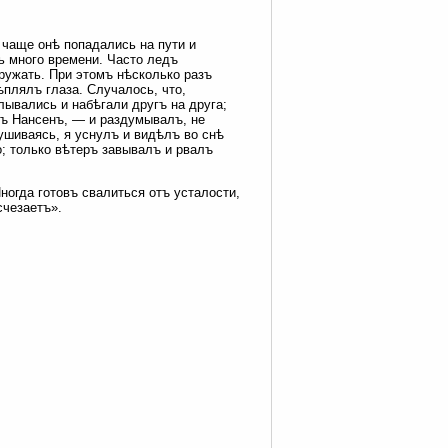
чаще онѣ попадались на пути и
ь много времени. Часто ледъ
ружать. При этомъ нѣсколько разъ
ѣплялъ глаза. Случалось, что,
лывались и набѣгали другъ на друга;
тъ Нансенъ, — и раздумывалъ, не
ушиваясь, я уснулъ и видѣлъ во снѣ
о; только вѣтеръ завывалъ и рвалъ
ногда готовъ свалиться отъ усталости,
счезаетъ».