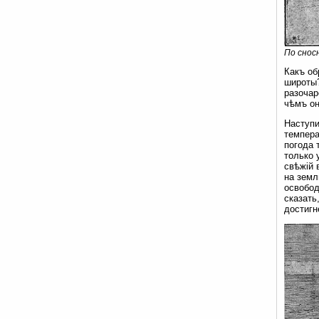
По снос
Какъ об
широты?
разочар
чѣмъ он
Наступи
темпера
погода 
только 
свѣжій 
на земл
освобод
сказать
достигн