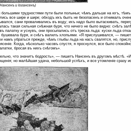
(Нансенъ и Іогансенъ)
большими трудностями пути были полыньи; чѣмъ дальше на югъ, тѣмъ 
лись все шире и шире; обходъ ихъ былъ не безопасенъ и отнималъ очен
вался, сани проваливались въ воду; ихъ надо было вытаскивать, перег
лась такая сильная снѣжная буря, что ничего не было видно: снѣгъ зал
въ палатку и уснувъ, они просыпались отъ треска льда: куски льда отка
 бушевала буря, и снѣгъ валилъ хлопьями. «Я прислушивался, — пише
и намъ убраться прежде, чѣмъ глыбы льда на насъ свалятся, но, присл
ясеніе. Когда, нѣсколько часовъ спустя, я проснулся, все было спокойн
алатки, бросая въ нихъ снѣгомъ».
ельно, что значитъ бодрость», — пишетъ Нансенъ въ другомъ мѣстѣ. «И
ощенія; но малѣйшая удача, небольшой успѣхъ, и все утомленіе сразу и