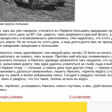
ва черезъ полынью
я, какъ мы уже говорили, считается въ Норвегіи большимъ народнымъ п
вали этотъ день на 83° сѣв. широты; тамъ развѣвался красный флагъ, а
 процессіяхъ и всевозможныхъ увеселеніяхъ. Они надѣялись, что этотъ 
утъ земли. Но не только въ этотъ день, а еще долго-долго имъ не прих
и коварными трещинами и полыньями.
янулось очень однообразно; они каждый день часовъ 15 были на ногахъ
 шатались на лыжахъ, какъ пьяные. Притомъ май мѣсяцъ ознаменовалъ
асыпалъ полыньи, и Нансенъ однажды провалился такъ неудачно, что ч
, разыскивая дорогу; ему едва удалось ухватиться за глыбу льда и выб
 первую птицу — глупыша, а черезъ день еще другую птицу — черную 
начинаетъ дѣлаться оживленнѣе», пишетъ Нансенъ, «пріятно видѣть сто
шь къ землѣ и болѣе умѣренному поясу. Сегодня я увидалъ тюленя; его 
 чѣмъ я увидѣлъ, что это такое, тюлень исчезъ въ водѣ».
іе, терпѣніе», успокаивалъ Нансенъ своего спутника; и имъ, дѣйствите
емъ».
ущая страница
К оглавлению