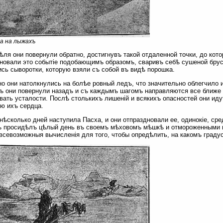
а на лыжахъ
рѣля они повернули обратно, достигнувъ такой отдаленной точки, до кот
новали это событіе подобающимъ образомъ, сваривъ себѣ сушеной брус
сь сыворотки, которую взяли съ собой въ видѣ порошка.
о они натолкнулись на болѣе ровный ледъ, что значительно облегчило и
ъ они повернули назадъ и съ каждымъ шагомъ направляются все ближе 
вать усталости. Послѣ столькихъ лишеній и всякихъ опасностей они ид
ю ихъ сердца.
нѣсколько дней наступила Пасха, и они отпраздновали ее, одинокіе, ср
ъ просидѣлъ цѣлый день въ своемъ мѣховомъ мѣшкѣ и отмороженными 
всевозможныя вычисленія для того, чтобы опредѣлить, на какомъ граду