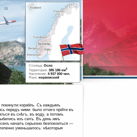
Столица:
Осло
2
Территория:
385 186 км
Население:
4 937 000 чел.
Язык:
норвежский
и покинули корабль. Съ каждымъ
ь передъ ними: было отчего прійти въ
аться въ снѣгъ, въ воду, а потомъ
выбились изъ силъ. Въ день имъ
нсенъ началъ серьезно безпокоиться —
остепенно уменьшалось: нѣкоторыя