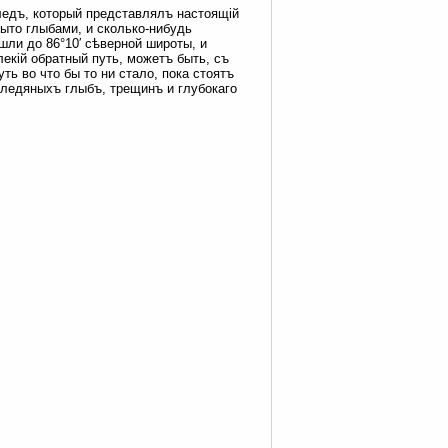
 ледъ, который представлялъ настоящій
рыто глыбами, и сколько-нибудь
шли до 86°10′ сѣверной широты, и
екій обратный путь, можетъ быть, съ
ть во что бы то ни стало, пока стоятъ
 ледяныхъ глыбъ, трещинъ и глубокаго