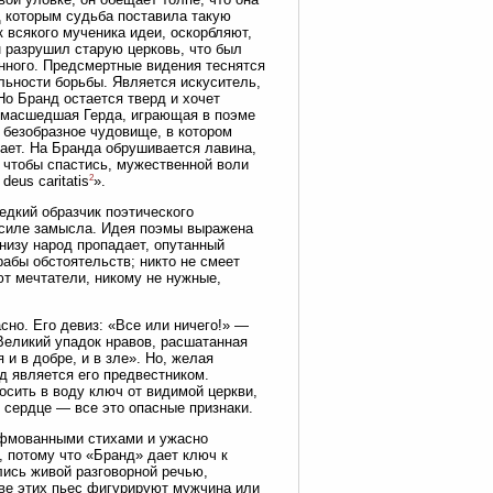
д которым судьба поставила такую
 всякого мученика идеи, оскорбляют,
н разрушил старую церковь, что был
енного. Предсмертные видения теснятся
ельности борьбы. Является искуситель,
Но Бранд остается тверд и хочет
сумасшедшая Герда, играющая в поэме
 безобразное чудовище, в котором
хает. На Бранда обрушивается лавина,
, чтобы спастись, мужественной воли
2
deus caritatis
».
едкий образчик поэтического
и силе замысла. Идея поэмы выражена
низу народ пропадает, опутанный
абы обстоятельств; никто не смеет
ют мечтатели, никому не нужные,
но. Его девиз: «Все или ничего!» —
 Великий упадок нравов, расшатанная
 и в добре, и в зле». Но, желая
д является его предвестником.
сить в воду ключ от видимой церкви,
сердце — все это опасные признаки.
ифмованными стихами и ужасно
, потому что «Бранд» дает ключ к
лись живой разговорной речью,
тве этих пьес фигурируют мужчина или