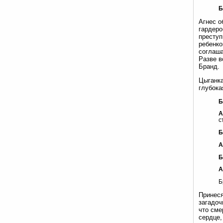
Б
Агнес о
гардеро
преступ
ребенко
соглаша
Разве в
Бранд.
Цыганка
глубока
Б
А
с
Б
А
Б
А
Б
Принеся
загадоч
что сме
сердце,