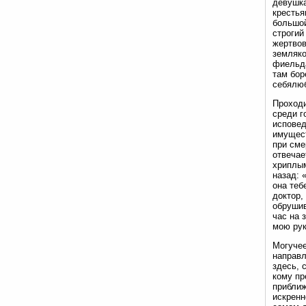
девушка
крестья
большой
строгий
жертвов
земляко
фиельда
там бор
себялюб
Проходи
среди г
исповед
имущест
при сме
отвечае
хриплым
назад: 
она теб
доктор,
обрушив
час на 
мою рук
Могучее
направл
здесь, 
кому пр
приближ
искренн