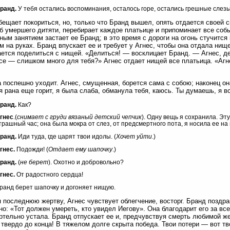
ранд.
У тебя остались воспоминания, осталось горе, остались грешные слезы
бещает покориться, но, только что Бранд вышел, опять отдается своей 
б умершего дитяти, перебирает каждое платьице и припоминает все собы
ным занятием застает ее Бранд; в это время с дороги на огонь стучитс
м на руках. Бранд впускает ее и требует у Агнес, чтобы она отдала нищ
ется поделиться с нищей. «Делиться! — восклицает Бранд. — Агнес, д
се — слишком много для тебя?» Агнес отдает нищей все платьица. «Агн
 поспешно уходит. Агнес, смущенная, борется сама с собою; наконец он
я рана еще горит, я была слаба, обманула тебя, каюсь. Ты думаешь, я в
ранд.
Как?
гнес
.(
снимает с груди вязаный детский чепчик
). Одну вещь я сохранила. Эту
трашный час; она была мокра от слез, от предсмертного пота, я носила ее на 
ранд.
Иди туда, где царят твои идолы. (
Хочет уйти
.)
гнес.
Подожди! (
Отдает ему шапочку
.)
ранд.
(
не берет
). Охотно и добровольно?
гнес.
От радостного сердца!
ранд берет шапочку и догоняет нищую.
 последнюю жертву, Агнес чувствует облегчение, восторг. Бранд поздрав
но: «Тот должен умереть, кто увидел Иегову». Она благодарит его за все
ртельно устала. Бранд отпускает ее и, предчувствуя смерть любимой 
 твердо до конца! В тяжелом долге скрыта победа. Твои потери — вот тв