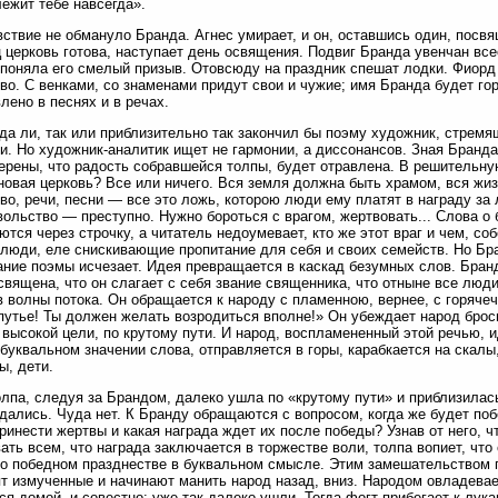
ежит тебе навсегда».
ствие не обмануло Бранда. Агнес умирает, и он, оставшись один, посвя
 церковь готова, наступает день освящения. Подвиг Бранда увенчан все
 поняла его смелый призыв. Отовсюду на праздник спешат лодки. Фиорд
во. С венками, со знаменами придут свои и чужие; имя Бранда будет го
лено в песнях и в речах.
да ли, так или приблизительно так закончил бы поэму художник, стремя
и. Но художник-аналитик ищет не гармонии, а диссонансов. Зная Бранда
ерены, что радость собравшейся толпы, будет отравлена. В решительн
новая церковь? Все или ничего. Вся земля должна быть храмом, вся ж
во, речи, песни — все это ложь, которою люди ему платят в награду за 
ольство — преступно. Нужно бороться с врагом, жертвовать... Слова о б
ются через строчку, а читатель недоумевает, кто же этот враг и чем, с
люди, еле снискивающие пропитание для себя и своих семейств. Но Бр
ние поэмы исчезает. Идея превращается в каскад безумных слов. Бранд
священа, что он слагает с себя звание священника, что отныне все люд
в волны потока. Он обращается к народу с пламенною, вернее, с горяч
путье! Ты должен желать возродиться вполне!» Он убеждает народ брос
 высокой цели, по крутому пути. И народ, воспламененный этой речью, и
 буквальном значении слова, отправляется в горы, карабкается на скалы
, дети.
олпа, следуя за Брандом, далеко ушла по «крутому пути» и приблизилась
дались. Чуда нет. К Бранду обращаются с вопросом, когда же будет поб
ринести жертвы и какая награда ждет их после победы? Узнав от него, ч
ать всем, что награда заключается в торжестве воли, толпа вопиет, чт
о победном празднестве в буквальном смысле. Этим замешательством п
т измученные и начинают манить народ назад, вниз. Народом овладевае
ся домой, и совестно: уже так далеко ушли. Тогда фогт прибегает к лука