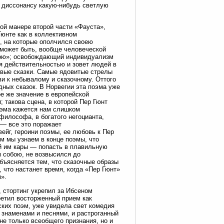
к диссонансу какую-нибудь светлую
й манере второй части «Фауста»,
юнте как в коллективном
и, на которые ополчился своею
 может быть, вообще человеческой
бою»; освобождающий индивидуализм
я действительностью и зовет людей в
ивые сказки. Самые ядовитые стрелы
и к небывалому и сказочному. Оттого
дных сказок. В Норвегии эта поэма уже
е же значение в европейской
 такова сцена, в которой Пер Гюнт
оэма кажется нам слишком
философа, в богатого негоцианта,
 — все это поражает
ейг, героини поэмы, ее любовь к Пер
ем мы узнаем в конце поэмы, что
ой им кары — попасть в плавильную
м собою, не возвысился до
бъясняется тем, что сказочные образы
 что настанет время, когда «Пер Гюнт»
».
 стортинг укрепил за Ибсеном
третил восторженный прием как
ских поэм, уже увидела свет комедия
 знаменами и песнями, и растроганный
не только всеобщего признания, но и