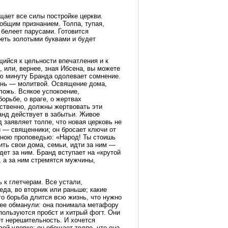
щает все силы постройке церкви.
общим признанием. Толпа, тупая,
 белеет парусами. Готовится
реть золотыми буквами и будет
щийся к цельности впечатления и к
, или, вернее, зная Ибсена, вы можете
ую минуту Бранда одолевает сомнение.
изнь — молитвой. Освящение дома,
ложь. Всякое успокоение,
орьбе, о враге, о жертвах
обственно, должны жертвовать эти
анд действует в забытьи. Живое
 заявляет толпе, что новая церковь не
и — священники; он бросает ключи от
ечною проповедью: «Народ! Ты стоишь
ить свои дома, семьи, идти за ним —
дет за ним. Бранд вступает на «крутой
, а за ним стремятся мужчины,
 к глетчерам. Все устали,
еда, во вторник или раньше; какие
то борьба длится всю жизнь, что нужно
о ее обманули: она понимала метафору
ользуются пробст и хитрый фогт. Они
т нерешительность. И хочется
вой уловке; он обещает толпе, что она