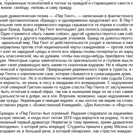
, пораженные психопатией в погоне за правдой и старающиеся свести 
 жизни: свободу, любовь и саму правду.
ая драматическая поэма — «Пер Гюнт», — написанная в фантастическо
воей противоположна «Бранду» и одновременно продолжает его. В Пер Г
ельном типе всего норвежского народа скрываются те пороки и слабост
дью Бранд. Бранд и Пер Гюнт воплощают два полюса скандинавской, а
 Один стремится «быть самим собою», другой «довольствуется сам со
становится у другого порабощающим эгоизмом. Бранд не довольствуетс
 идеальный мир; Пер Гюнт от действительности уходит в нелепые и лж
аправлены против этой национальной черты скандинавов — против любв
т взят из народной среды и почти все образы поэмы почерпнуты из наро
сь классической; мы не думаем, чтобы она когда-нибудь приобрела тако
уре. Некоторые сцены замечательны по оригинальности и глубине мысли;
ает свою умирающую мать каким-то сказочным вздором. Но в общем п
ической и произвольной. Превращения деревенского парня в туриста, в 
ер Гюнта о королевском сане, которая сбывается в сумасшедшем доме,
оподобностью. Но в особенности невероятной кажется нам судьба Сольв
ее верность, ее жизнь в лесу в ожидании его возвращения. С недоумени
этой северной Гретхен каким-то чудом спасла Пер Гюнта от заслуженн
 быть отлитым в новый образ, так как в нынешнем виде он не стал сами
уальности ни в добре, ни в зле. Впрочем, возможно, наше недоумение о
ам чужды. Норвежцам и немцам виднее, и мы охотно им верим на слово,
оставлен рядом с «Божественной Комедией», «Дон Кихотом» и «Фаустом
Бранда» и «Пер Гюнта» был огромный. Издания следовали за изданиями,
ьскую пенсию, и когда поэт летом 1874 года вернулся на родину, то вс
знанный первый драматург Норвегии (к тому времени, кроме драматиче
олодежи», о которой речь впереди). Студенты пришли к дому Ибсена со
агодарил их в большой речи, в которой обнаружил, как страстно жаждал 