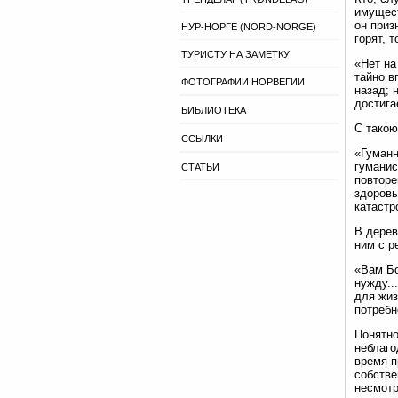
имущест
он приз
НУР-НОРГЕ (NORD-NORGE)
горят, 
ТУРИСТУ НА ЗАМЕТКУ
«Нет на
тайно в
ФОТОГРАФИИ НОРВЕГИИ
назад; 
достига
БИБЛИОТЕКА
С такою
ССЫЛКИ
«Гуманн
гуманис
СТАТЬИ
повторе
здоровы
катастр
В дерев
ним с р
«Вам Бо
нужду..
для жиз
потребн
Понятно
неблаго
время п
собстве
несмотр