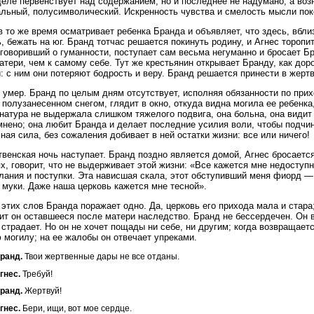
еле первенствует над содержанием, но и последнее не надумано, а возн
льный, полусимволический. Искренность чувства и смелость мысли пок
в то же время осматривает ребенка Бранда и объявляет, что здесь, вблиз
, бежать на юг. Бранд тотчас решается покинуть родину, и Агнес торопи
 говоривший о гуманности, поступает сам весьма негуманно и бросает Бр
атери, чем к самому себе. Тут же крестьянин открывает Бранду, как дор
: с ним они потеряют бодрость и веру. Бранд решается принести в жертв
 умер. Бранд по целым дням отсутствует, исполняя обязанности по прих
 полузанесенном снегом, глядит в окно, откуда видна могила ее ребенка
натура не выдержала слишком тяжелого подвига, она больна, она видит 
мнено; она любит Бранда и делает последние усилия воли, чтобы подчини
ная сила, без сожаления добивает в ней остатки жизни: все или ничего!
венская ночь наступает. Бранд поздно является домой, Агнес бросается
х, говорит, что не выдерживает этой жизни: «Все кажется мне недоступн
лания и поступки. Эта нависшая скала, этот обступивший меня фиорд —
 муки. Даже наша церковь кажется мне тесной».
 этих слов Бранда поражает одно. Да, церковь его прихода мала и стара
ит он оставшееся после матери наследство. Бранд не бессердечен. Он в
страдает. Но он не хочет пощады ни себе, ни другим; когда возвращаетс
 могилу; на ее жалобы он отвечает упреками.
ранд.
Твои жертвенные дары не все отданы.
гнес.
Требуй!
ранд.
Жертвуй!
гнес.
Бери, ищи, вот мое сердце.