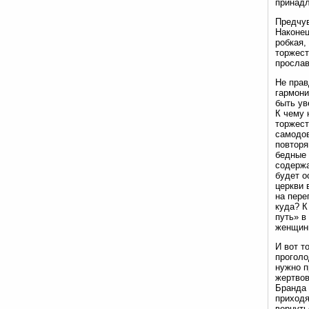
принадл
Предчув
Наконец
робкая,
торжест
прослав
Не прав
гармони
быть ув
К чему 
торжест
самодов
повторя
бедные 
содержа
будет о
церкви 
на пере
куда? К
путь» в
женщины
И вот т
проголо
нужно п
жертвов
Бранда 
приходя
вернуть