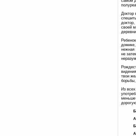
самом д
полуреа
Доктор 
спешить
доктор,
своей м
деревни
Ребенок
домике,
нежная 
не зате
неразум
Рождест
видения
твои же
борьбы,
Из всех
употреб
меньше 
дорогую
Б
А
Б
А