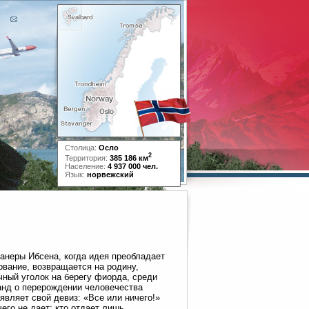
Столица:
Осло
2
Территория:
385 186 км
Население:
4 937 000 чел.
Язык:
норвежский
анеры Ибсена, когда идея преобладает
вание, возвращается на родину,
ный уголок на берегу фиорда, среди
анд о перерождении человечества
являет свой девиз: «Все или ничего!»
его не дает; кто отдает лишь