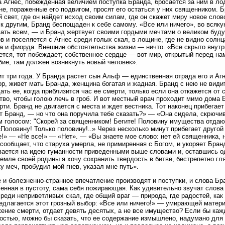
 Агнес, побежденная величием поступка Бранда, бросается за ним в ло
не, пораженные его подвигом, просят его остаться у них священником. 
 свет, где он найдет исход своим силам, где он скажет миру новое слово
 к другим, Бранд беспощаден к себе самому. «Все или ничего», во всяк
ать всем, — и Бранд жертвует своими гордыми мечтами о великом буд
в и поселяется с Агнес среди голых скал, в лощине, где не видно солн
 и фиорда. Внешние обстоятельства жизни — ничто. «Все скрыто внутр
ется, тот побеждает; собственное сердце — вот мир, открытый перед н
ие, там должен возникнуть новый человек».
т три года. У Бранда растет сын Альф — единственная отрада его и Агн
ор, живет мать Бранда, женщина богатая и жадная. Бранд с нею не видит
ать ее, когда приблизится час ее смерти, только если она откажется от 
во, чтобы голою лечь в гроб. И вот местный врач проходит мимо дома 
рти. Бранд не двигается с места и ждет вестника. Тот наконец прибегае
т Бранд, — но что она поручила тебе сказать?» — «Она сидела, скрючив
 голосом: "Скорей за священником! Бегите! Половину имущества отдаю
«Половину! Только половину!..» Через несколько минут прибегает другой
е!» — «Не все!» — «Нет». — «Вы знаете мое слово: нет ей священника, 
 сообщает, что старуха умерла, не примиренная с Богом, и укоряет Бран
ается на идею гуманности приведенными выше словами и, оставшись од
земле своей родины я хочу сохранить твердость в битве, бестрепетно гл
у меч, пробудил мой гнев, указал мне путь».
 и болезненно-странное впечатление производят и поступки, и слова Бр
енная в пустоту, сама себя пожирающая. Как удивительно звучат слова о 
среди неприветливых скал, где общий враг — природа, где радостей, как 
едлагается этот грозный выбор: «Все или ничего!» — умирающей матери
ение смерти, отдает девять десятых, а не все имущество? Если бы ка
остью, можно бы сказать, что ее содержание измышлено, надумано для 