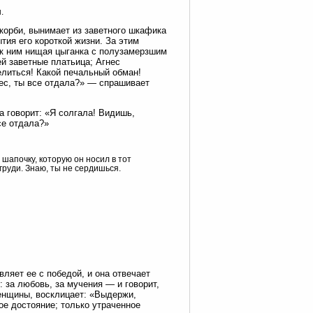
.
скорби, вынимает из заветного шкафика
тия его короткой жизни. За этим
я к ним нищая цыганка с полузамерзшим
ей заветные платьица; Агнес
елиться! Какой печальный обман!
ес, ты все отдала?» — спрашивает
а говорит: «Я солгала! Видишь,
се отдала?»
 шапочку, которую он носил в тот
груди. Знаю, ты не сердишься.
ляет ее с победой, и она отвечает
: за любовь, за мучения — и говорит,
женщины, восклицает: «Выдержи,
ое достояние; только утраченное