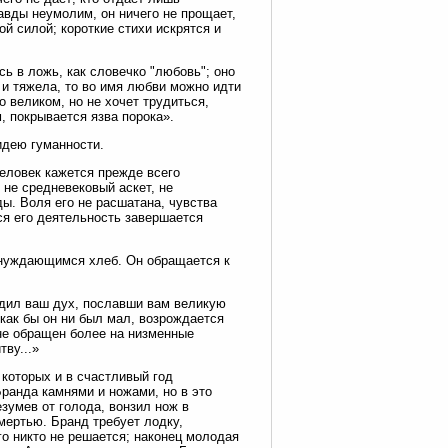
равды неумолим, он ничего не прощает,
й силой; короткие стихи искрятся и
ь в ложь, как словечко "любовь"; оно
 и тяжела, то во имя любви можно идти
о великом, но не хочет трудиться,
, покрывается язва порока».
идею гуманности.
еловек кажется прежде всего
не средневековый аскет, не
ы. Воля его не расшатана, чувства
вся его деятельность завершается
 нуждающимся хлеб. Он обращается к
удил ваш дух, пославши вам великую
как бы он ни был мал, возрождается
 не обращен более на низменные
тву...»
 которых и в счастливый год
ранда камнями и ножами, но в это
зумев от голода, вонзил нож в
мертью. Бранд требует лодку,
го никто не решается; наконец молодая