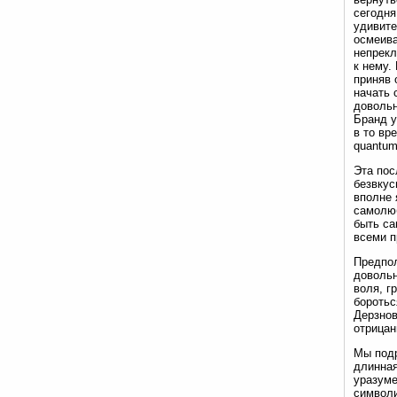
сегодня
удивите
осмеива
непрекл
к нему.
приняв 
начать 
довольн
Бранд у
в то вр
quantum
Эта пос
безвкус
вполне 
самолюб
быть са
всеми п
Предпол
довольн
воля, г
боротьс
Дерзнов
отрицан
Мы подр
длинная
уразуме
символи