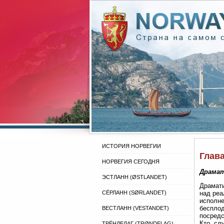
ИСТОРИЯ НОРВЕГИИ
Глава 
НОРВЕГИЯ СЕГОДНЯ
Драмат
ЭСТЛАНН (ØSTLANDET)
Драмати
СЁРЛАНН (SØRLANDET)
над реа
исполне
бесплод
ВЕСТЛАНН (VESTANDET)
посредс
Кто, сл
ТРЁНДЕЛАГ (TRØNDELAG)