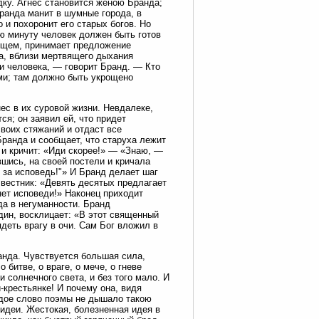
дку. Агнес становится женою Бранда;
Бранда манит в шумные города, в
 и похоронит его старых богов. Но
ую минуту человек должен быть готов
ущем, принимает предложение
ца, вблизи мертвящего дыхания
и человека, — говорит Бранд. — Кто
ами; там должно быть укрощено
ес в их суровой жизни. Невдалеке,
ся; он заявил ей, что придет
своих стяжаний и отдаст все
Бранда и сообщает, что старуха лежит
т и кричит: «Иди скорее!» — «Знаю, —
шись, на своей постели и кричала
 за исповедь!"» И Бранд делает шаг
 вестник: «Девять десятых предлагает
нет исповеди!» Наконец приходит
да в негуманности. Бранд
ин, восклицает: «В этот священный
ядеть врагу в очи. Сам Бог вложил в
анда. Чувствуется большая сила,
битве, о враге, о мече, о гневе
и солнечного света, и без того мало. И
-крестьянке! И почему она, видя
ждое слово поэмы не дышало такою
идеи. Жестокая, болезненная идея в