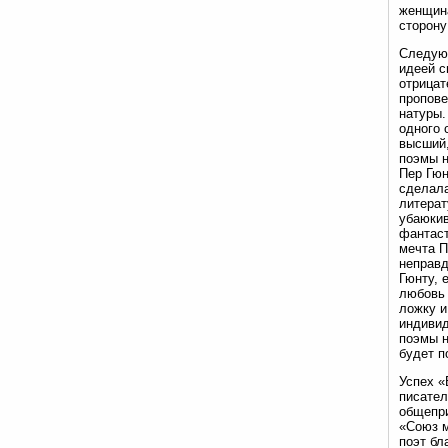
женщина
сторону
Следующ
идеей с
отрицат
пропове
натуры.
одного 
высший,
поэмы н
Пер Гюн
сделала
литерат
убаюкив
фантаст
мечта П
неправд
Гюнту, 
любовь 
ложку и
индивид
поэмы н
будет п
Успех «
писател
общепри
«Союз м
поэт бл