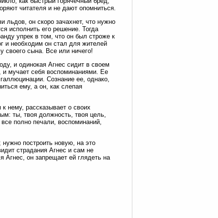
икло, как быстрый горячечный бред,
оряют читателя и не дают опомниться.
и льдов, он скоро зачахнет, что нужно
тся исполнить его решение. Тогда
анду упрек в том, что он был строже к
ог и необходим он стал для жителей
у своего сына. Все или ничего!
оду, и одинокая Агнес сидит в своем
, и мучает себя воспоминаниями. Ее
галлюцинации. Сознание ее, однако,
ться ему, а он, как слепая
 к нему, рассказывает о своих
ым: ты, твоя должность, твоя цель,
 все полно печали, воспоминаний,
; нужно построить новую, на это
идит страдания Агнес и сам не
я Агнес, он запрещает ей глядеть на