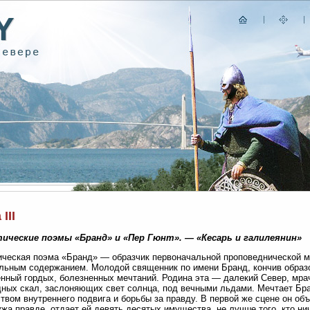
III
ические поэмы «Бранд» и «Пер Гюнт». — «Кесарь и галилеянин»
ческая поэма «Бранд» — образчик первоначальной проповеднической м
льным содержанием. Молодой священник по имени Бранд, кончив образо
нный гордых, болезненных мечтаний. Родина эта — далекий Север, мрач
ных скал, заслоняющих свет солнца, под вечными льдами. Мечтает Бр
твом внутреннего подвига и борьбы за правду. В первой же сцене он объ
ужа правде, отдает ей девять десятых имущества, не лучше того, кто нич