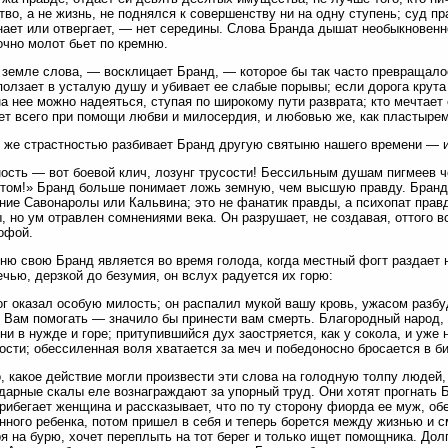
во, а не жизнь, не поднялся к совершенству ни на одну ступень; суд п
нает или отвергает, — нет середины. Слова Бранда дышат необыкновенно
точно молот бьет по кремню.
 земле слова, — восклицает Бранд, — которое бы так часто превращалос
ползает в усталую душу и убивает ее слабые порывы; если дорога крута
на нее можно надеяться, ступая по широкому пути разврата; кто мечтает 
ет всего при помощи любви и милосердия, и любовью же, как пластырем
 же страстностью разбивает Бранд другую святыню нашего времени — 
ость — вот боевой клич, лозунг трусости! Бессильным душам пигмеев ч
том!» Бранд больше понимает ложь земную, чем высшую правду. Бранд 
ние Савонаролы или Кальвина; это не фанатик правды, а психопат правд
, но ум отравлен сомнениями века. Он разрушает, не создавая, оттого 
офой.
ню свою Бранд является во время голода, когда местный фогт раздает
ечью, дерзкой до безумия, он вслух радуется их горю:
г оказал особую милость; он распалил мукой вашу кровь, ужасом разб
. Вам помогать — значило бы принести вам смерть. Благородный народ, 
ни в нужде и горе; притупившийся дух заостряется, как у сокола, и уже
ости; обессиленная воля хватается за меч и победоносно бросается в би
, какое действие могли произвести эти слова на голодную толпу людей,
дарные скалы еле вознаграждают за упорный труд. Они хотят прогнать Б
рибегает женщина и рассказывает, что по ту сторону фиорда ее муж, обе
нного ребенка, потом пришел в себя и теперь борется между жизнью и с
я на бурю, хочет переплыть на тот берег и только ищет помощника. Дол