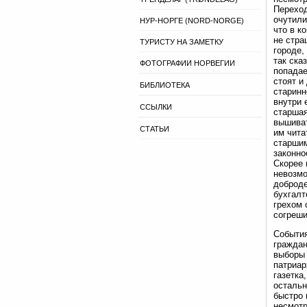
Переход
очутили
НУР-НОРГЕ (NORD-NORGE)
что в к
не стра
ТУРИСТУ НА ЗАМЕТКУ
городе,
так ска
ФОТОГРАФИИ НОРВЕГИИ
попадае
стоят и
БИБЛИОТЕКА
старинн
внутри 
ССЫЛКИ
старшая
вышиват
СТАТЬИ
им чита
старшим
законно
Скорее 
невозмо
доброде
бухгалт
грехом 
согреши
События
граждан
выборы 
патриар
газетка
остальн
быстро 
несмотр