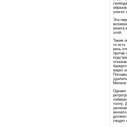
свобода
образов
уносит 
Эта пер
воззван
визита 
злой.
Таким о
то есть
речь от
против 
подстре
отказыв
банкрот
мирит е
Погнавш
удалить
Мелкое 
Однако 
ретрогр
либерал
толпу, 
увлекае
вечного
должен 
сводит 