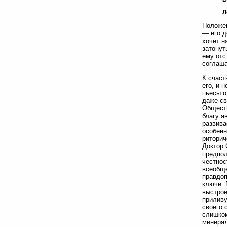
Л
Положен
— его д
хочет н
затонут
ему отс
соглаша
К счаст
его, и 
пьесы о
даже св
Обществ
благу я
развива
особенн
риторич
Доктор 
предпол
честнос
всеобще
правдоп
ключи. 
выстрое
приливу
своего 
слишком
минерал