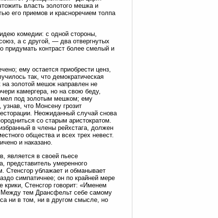
чтожить власть золотого мешка и
ью его приемов и красноречием толпа
 идею комедии: с одной стороны,
союз, а с другой, — два отвергнутых
но придумать контраст более смелый и
чено; ему остается приобрести ценз,
лучилось так, что демократическая
к на золотой мешок направлен не
чери камергера, но на свою беду,
умел под золотым мешком; ему
 узнав, что Монсену грозит
ресторации. Неожиданный случай снова
 породниться со старым аристократом.
 избранный в члены рейхстага, должен
местного общества и всех трех невест.
ичено и наказано.
в, является в своей пьесе
ра, представитель умеренного
. Стенсгор ублажает и обманывает
аздо симпатичнее; он по крайней мере
 крики, Стенсгор говорит: «Именем
!» Между тем Дрансфельт себе самому
а ни в том, ни в другом смысле, но