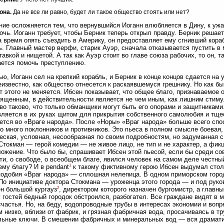
она.
Да не все ли равно, будет ли такое общество стоять или нет?
ие осложняется тем, что вернувшийся Иоганн влюбляется в Дину, к ужас
очь. Иоганн требует, чтобы Берник теперь открыл правду. Берник решает
а время опять съездить в Америку, он предоставляет ему сгнивший кора
ь. Главный мастер верфи, старик Ауэр, сначала отказывается пустить в 
тавкой и нищетой. А так как Ауэр стоит во главе союза рабочих, то он, 
ется помочь преступлению.
ью, Иоганн сел на крепкий корабль, и Берник в конце концов сдается н
неизвестно, как общество отнесется к раскаявшемуся грешнику. Но как б
т этого не меняется. Ибсен показывает, что общее благо, признаваемое
ященным, в действительности является не чем иным, как лишним стиму
о таково, что только обманщики могут быть его опорами и защитникам
вляется в их руках щитом для прикрытия собственного самолюбия и тще
ется во «Враге народа». После «Норы» «Враг народа» больше всего спо
о много поклонников и противников. Это пьеса в полном смысле боевая,
еская, условная, несообразная по своим подробностям, но задуманная 
Стокман — герой комедии — не живое лицо, не тип и не характер, а фик
ожение. Что было бы, спрашивает Ибсен этой пьесой, если бы среди с
ти, о свободе, о всеобщем благе, явился человек на самом деле честн
1
му благу? И в pendant
к такому фиктивному герою Ибсен выдумал стол
одобия «Враг народа» — сплошная нелепица. В одном приморском гор
По инициативе доктора Стокмана — уроженца этого города — и под руков
2
н большой кургауз
, директором которого назначен бургомистр, а глав
 гостей бедный городок обстроился, разбогател. Все граждане видят в 
счастья. Но, на беду, водопроводные трубы в интересах экономии и во
 низко, вблизи от фабрик, и грязная фабричная вода, просачиваясь в т
ьные ключи. В смешении фабричных и минеральных вод — вся драматич