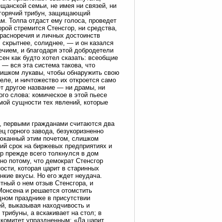
щанской семьи, не имея ни связей, ни
 горячий трибун, защищающий
. Толпа отдаст ему голоса, проведет
орой стремится Стенсгор, ни средства,
красноречия и личных достоинств
 скрытнее, солиднее, — и он казался
ечием, и благодаря этой добродетели
ен как будто хотел сказать: всеобщие
 — вся эта система такова, что
лишком лукавы, чтобы обнаружить свою
еле, и ничтожество их откроется само
т другое название — ни драмы, ни
го слова: комическое в этой пьесе
мой сущности тех явлений, которые
, первыми гражданами считаются два
ц горного завода, безукоризненно
аюканный этим почетом, слишком
ий срок на биржевых предприятиях и
ор прежде всего толкнулся в дом
 но потому, что демократ Стенсгор
ости, которая царит в старинных
нкие вкусы. Но его ждет неудача.
тный о нем отзыв Стенсгора, и
Монсена и решается отомстить
дном празднике в присутствии
ей, выказывая находчивость и
трибуны, а вскакивает на стол; в
 комитет упраздненным: «Да царит