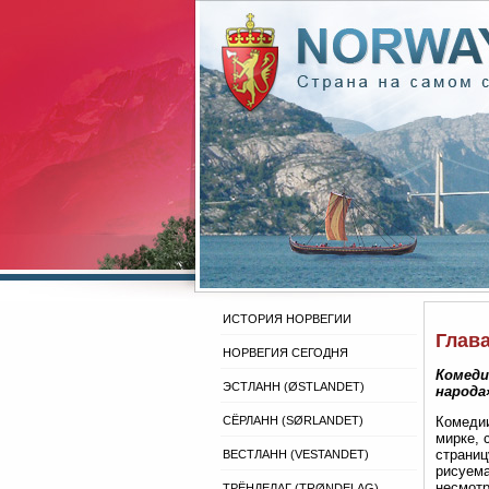
ИСТОРИЯ НОРВЕГИИ
Глава
НОРВЕГИЯ СЕГОДНЯ
Комеди
ЭСТЛАНН (ØSTLANDET)
народа
СЁРЛАНН (SØRLANDET)
Комедии
мирке, 
страниц
ВЕСТЛАНН (VESTANDET)
рисуема
несмотр
ТРЁНДЕЛАГ (TRØNDELAG)