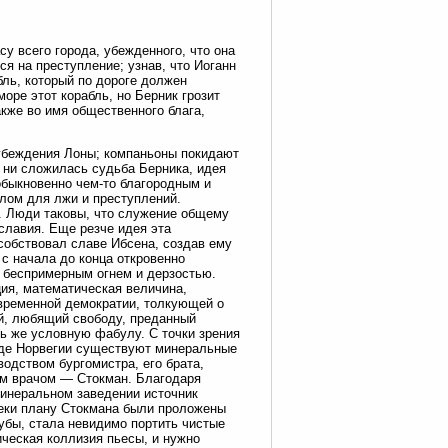
у всего города, убежденного, что она
ся на преступление; узнав, что Иоганн
бль, который по дороге должен
море этот корабль, но Берник грозит
также во имя общественного блага,
а убеждения Лоны; компаньоны покидают
ы ни сложилась судьба Берника, идея
 обыкновенно чем-то благородным и
лом для лжи и преступлений.
и. Люди таковы, что служение общему
славия. Еще резче идея эта
собствовал славе Ибсена, создав ему
 с начала до конца откровенно
с беспримерным огнем и дерзостью.
ция, математическая величина,
овременной демократии, толкующей о
ый, любящий свободу, преданный
ь же условную фабулу. С точки зрения
оде Норвегии существуют минеральные
одством бургомистра, его брата,
ным врачом — Стокман. Благодаря
минеральном заведении источник
преки плану Стокмана были проложены
рубы, стала невидимо портить чистые
еская коллизия пьесы, и нужно