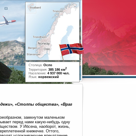
Столица:
Осло
2
Территория:
385 186 км
Население:
4 937 000 чел.
Язык:
норвежский
одежи», «Столпы общества», «Враг
воеобразном, замкнутом маленьком
рывает перед нами какую-нибудь одну
ществом. У Ибсена, наоборот, жизнь,
ереплетенной книжечке. Оттого,
изводят успокаивающее впечатление.