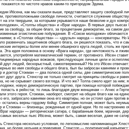
 покажется по чистоте нравов каким-то пригородом Эдема.
едии Ибсена, как мы сказали выше, представляют защиту свободной лич
и, противоположными свободе личности, считаются служение обществу 
т на эти твердыни, за которыми укрываются наше безволие и дух компр
олодежи», «Столпы общества» и «Враг народа». В первых двух пьесах 
е за свободу, за общее благо, за процветание демократии, на самом д
изменные эгоистические побуждения. В «Союзе молодежи» обличаются 
ниями; в «Столпах общества» — «друзья» народа — консерваторы. Но И
ло развенчать защитников общего блага, он решился показать, что и сам
ческие интересы более или менее обширного круга людей, столь же през
а. Эта идея положена в основу «Врага народа», где ничтожность и лжи
аются, употребляя математический термин, от противного. Ибсен ставит 
 лицемерных народных вожаков, преследующих личные цели и ослепля
й друг людей, бескорыстный, самоотверженный? На это Ибсен отвечает:
ернью во имя свободы и общего блага, был бы забросан камнями и пров
р и доктор Стокман — два полюса одной силы, две симметрические поло
ют друг друга. Стенсгор не только смотрит на принципы свободы и равен
ва, но не скрывает своего взгляда. И что же? Толпа смело идет за ним; 
лодежи, новую демократическую партию, при помощи которой побеждает 
 попасть в рейхстаг, то лишь благодаря двум женщинам — Агнес и Герт
али этого героя. Стокман, наоборот, смотрит на общее благо как на еди
о его, забросало камнями окна его квартиры, но он устоял один против
 остались верны гордому бойцу. Симметрия полная, может быть неумыш
р и Стокман — близнецы, рожденные от одной идеи. Но по настроению о
«Враг народа» — риторическая сатира, с барабанным боем, мрачная, дер
 самых веселых пьес Ибсена, может быть, самая веселая, даже не сати
ь Стенсгора несколько условная, по легкомыслию напоминающая Хлест
на, но более цельная и правдивая. Стенсгор — политический карьерист;