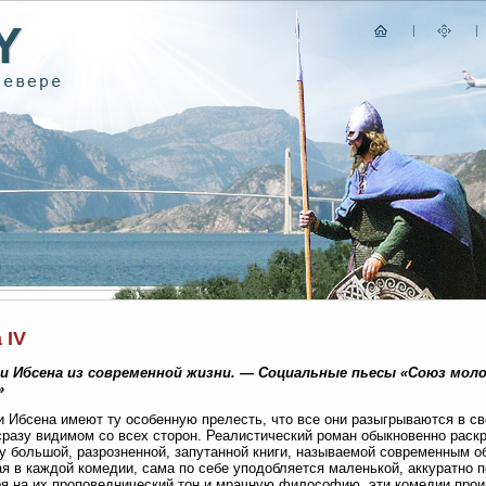
 IV
и Ибсена из современной жизни. — Социальные пьесы «Союз мол
»
 Ибсена имеют ту особенную прелесть, что все они разыгрываются в с
сразу видимом со всех сторон. Реалистический роман обыкновенно раск
у большой, разрозненной, запутанной книги, называемой современным об
я в каждой комедии, сама по себе уподобляется маленькой, аккуратно п
я на их проповеднический тон и мрачную философию, эти комедии про