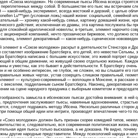
идея «Союза молодежи». Но современные пьесы Ибсена всегда строятся
 переплетенных между собой. В большинстве его пьес мы встречаем с
 — какой-нибудь эксперимент, всегда жестокий и дерзкий, с целью обли
ionellen Lu***gen (условная ложь) нашей жизни: социальной, семейной ил
ательный — хронику какой-нибудь семьи, картинку домашней жизни, н
ческого действия; исключенная из драмы, эта картина послужила бы п
 для спокойной идиллической новеллы; в-третьих, элемент нарочито со
 с акционерной компанией, нечто прозаически биржевое, что должно ост
 наконец, элемент декоративный — какое-нибудь сценическое нововведен
 элемент в «Союзе молодежи» раскрыт в деятельности Стенсгора и Др
 составляет изображение Братсберга, его детей, его невестки Сельмы, 
ра Братсберга написана с большим искусством; это живой портрет сред
ющий в общем движении, но живущий своею отдельною жизнью. Каждое
нны и уместны, как это бывает в действительности. К Братсбергу очень
он и не особенно интересен, не глубок, не сложен, но вы слышите его го
правильных живых чертах, устав созерцать слишком правильный, геоме
элемент — культурно-современный — воплощен в Монсене, в рассказе о 
 с векселем, подделанным сыном Братсберга. Наконец, декоративная но
ении на сцене народного праздника с выборным комитетом и председател
гообразность замысла в ибсеновских пьесах достойна внимания: в ней о
, предпочтения заслуживают пьесы, навеянные вдохновением, страстью,
ется, следует подражать методу Ибсена. Несколько различных сторон д
при помощи общей идеи или интриги, производят впечатление чего-то пол
 «Союз молодежи» должен быть признан скорее комедией типов, нежели
вительство и, следовательно, вся современная политическая жизнь свед
тельная идея пьесы только высказана, а не доказана. Не видно, почем
жны другие народные представители. Между психологией народа и ничт