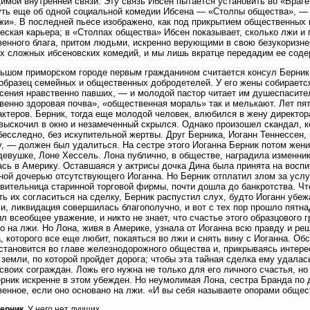
имой внутренней связи. Эту связь Ибсен пытается установить во «Враг
ть еще об одной социальной комедии Ибсена — «Столпы общества», — 
и». В последней пьесе изображено, как под прикрытием общественных
еская карьера; в «Столпах общества» Ибсен показывает, сколько лжи и
енного блага, притом людьми, искренно верующими в свою безукоризне
х сложных ибсеновских комедий, и мы лишь вкратце передадим ее соде
ьшом приморском городе первым гражданином считается консул Берник
образец семейных и общественных добродетелей. У его жены собирает
сения нравственно павших, — и молодой пастор читает им душеспасител
венно здоровая почва», «общественная мораль» так и мелькают. Лет пя
актеров. Берник, тогда еще молодой человек, влюбился в жену директо
выскочил в окно и незамеченный скрылся. Однако произошел скандал, к
бесследно, без искупительной жертвы. Друг Берника, Иоганн Теннессен, 
, — должен был удалиться. На сестре этого Иоганна Берник потом жен
девушке, Лоне Хессель. Лона публично, в обществе, наградила изменни
сь в Америку. Оставшаяся у актрисы дочка Дина была принята на воспи
ной дочерью отсутствующего Иоганна. Но Берник отплатил злом за услуг
вительница старинной торговой фирмы, почти дошла до банкротства. Чт
ть их согласиться на сделку, Берник распустил слух, будто Иоганн убеж
и, ликвидация совершилась благополучно, и вот с тех пор прошло пятна
л всеобщее уважение, и никто не знает, что счастье этого образцового 
о на лжи. Но Лона, живя в Америке, узнала от Иоганна всю правду и ре
, которого все еще любит, покаяться во лжи и снять вину с Иоганна. Об
становится во главе железнодорожного общества и, прикрываясь интере
 земли, по которой пройдет дорога; чтобы эта тайная сделка ему удалас
своих сограждан. Ложь его нужна не только для его личного счастья, но
рник искренне в этом убежден. Но неумолимая Лона, сестра Бранда по д
енное, если оно основано на лжи. «И вы себя называете опорами общес
ерник.
У него нет лучших.