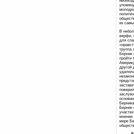
необход
упомяну
молодеж
политич
обществ
из самы
В небол
верфи, 
для спа
«нравст
труппа 
Берник 
пройти 
Америку
другой 
удалила
незакон
предста
застави
поверил
заслужи
основан
Берника
Берник 
участки
мнении 
мере Бе
обществ
Б