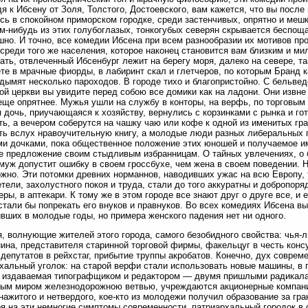
я к Ибсену от Золя, Толстого, Достоевского, вам кажется, что вы посл
сь в спокойном приморском городке, среди застенчивых, опрятно и мешк
ом-нибудь из этих голубоглазых, тонкогубых северян скрывается беспощ
шно. И точно, все комедии Ибсена при всем разнообразии их мотивов про
 среди того же населения, которое наконец становится вам близким и м
зать, отвлеченный Ибсенбург лежит на берегу моря, далеко на севере, т
те в мрачные фиорды, в лабиринт скал и глетчеров, по которым Бранд к
 дымят несколько пароходов. В городе тихо и благопристойно. С бельвед
ой церкви вы увидите перед собою все домики как на ладони. Они извне
еще опрятнее. Мужья ушли на службу в конторы, на верфь, по торговым 
 дочь, приучающаяся к хозяйству, вернулись с корзинками с рынка и гот
ь, а вечером соберутся на чашку чаю или кофе к одной из именитых гр
ть вслух нравоучительную книгу, а молодые люди разных либеральных 
и дочками, пока общественное положение этих юношей и получаемое и
е предложение своим стыдливым избранницам. О тайных увлечениях, о 
муж допустит ошибку в своем гроссбухе, чем жена в своем поведении. Но
жно. Эти потомки древних норманнов, наводивших ужас на всю Европу, 
тели, захолустного покоя и труда, стали до того аккуратны и добропоряд
еры, в аптекари. К тому же в этом городе все знают друг о друге все, и
стали бы попрекать его внуков и правнуков. Во всех комедиях Ибсена в
вших в молодые годы, но примера женского падения нет ни одного.
, волнующие жителей этого города, самого безобидного свойства: чья-
ина, представителя старинной торговой фирмы, факельцуг в честь консу
депутатов в рейхстаг, прибытие труппы акробатов. Конечно, дух совреме
хальный уголок: на старой верфи стали использовать новые машины, в 
, издаваемая типографщиком и редактором — двумя пришлыми радикалам
ым миром железнодорожною ветвью, учреждаются акционерные компании
нажитого и нетвердого, кое-кто из молодежи получил образование за гра
я на эти немногие симптомы современности, патриархальный городок в