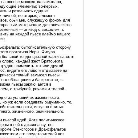
 на основе множества замыслов,
ледующие элементы: во-первых,
чить и развенчать одну из
и личной; во-вторых, элемент
равов, обычаев, служащую фоном для
рекрасным материалом для эпического
временный — эпизод с векселем, с
авить на каждой пьесе клеймо нашего
ие.
ансфельта; бытописательную сторону
этого прототипа Норы. Фигура
и большой тенденциозной картины, хотя
 слово, каждый жест Братсберга
 трудно применить тот или другой
лос, видите его лицо и отдыхаете на
трически точный замысел пьесы.
его обогащении и банкротстве, в
визна пьесы заключается в
ем, с трибуной, речами и толпой.
дно из условий их жизненности.
 но уж если создавать обдуманно, то,
ействительности, искусно слитых
ного, жизненного, значительного.
 пьесой идей. Хотя политическое
ены в ней к диссонансу, но
у кроме Стенсгоров и Дрансфельтов
ожеством его представителей нет