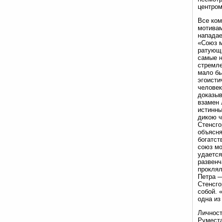
центром
Все ком
мотивам
нападае
«Союз м
ратующи
самые н
стремле
мало бы
эгоисти
человек
доказыв
взамен
истинны
дикою ч
Стенсго
объясня
богатст
союз мо
удается
развенч
проклял
Петра —
Стенсго
собой. 
одна из
Личност
Руместа