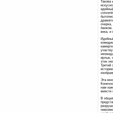
Такова 
искусно
идейный
convent
бытопис
драмати
очерка,
банком,
века, и
Идейный
комедии
камерге
участву
неожида
ярлык, 
этих не
Третий 
истории
изображ
Эта мно
Конечно
нам каж
вместе 
В общем
предста
разруши
невозмо