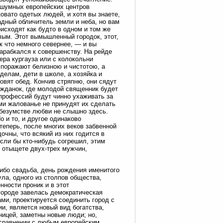
е шумных европейских центров
овато одетых людей, и хотя вы знаете,
адный обличитель земли и неба, но вам
исходят как будто в одном и том же
илым. Этот вымышленный городок, этот,
ак что немного севернее, — и вы
арабкался к совершенству. На рейде
ера кургауза или с колокольни
 поражают белизною и чистотою, а
делам, дети в школе, а хозяйка и
овят обед. Кончив стряпню, они сядут
ажданок, где молодой священник будет
профессий будут чинно ухаживать за
ми жалованье не принудят их сделать
безумстве любви не слышно здесь.
 и то, и другое одинаково
теперь, после многих веков забвенной
очны, что всякий из них годится в
 если бы кто-нибудь согрешил, этим
ы отыщете двух-трех мужчин,
либо свадьба, день рождения именитого
ла, одного из столпов общества,
нности проник и в этот
городе завелась демократическая
и, проектируется соединить город с
, является новый вид богатства,
ницей, заметны новые люди; но,
 сравнении с любым европейским