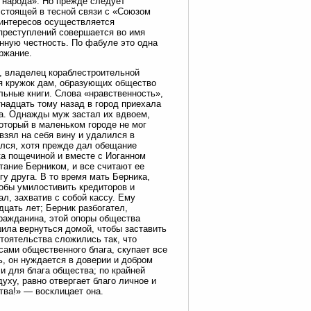
е народа». Но прежде следует
стоящей в тесной связи с «Союзом
 интересов осуществляется
 преступлений совершается во имя
нную честность. По фабуле это одна
ржание.
, владелец кораблестроительной
ся кружок дам, образующих общество
ьные книги. Слова «нравственность»,
тнадцать тому назад в город приехала
ра. Однажды муж застал их вдвоем,
оторый в маленьком городе не мог
взял на себя вину и удалился в
ился, хотя прежде дал обещание
ка пощечиной и вместе с Иоганном
тание Берником, и все считают ее
у друга. В то время мать Берника,
обы умилостивить кредиторов и
ал, захватив с собой кассу. Ему
дцать лет; Берник разбогател,
гражданина, этой опоры общества
шила вернуться домой, чтобы заставить
стоятельства сложились так, что
сами общественного блага, скупает все
ь, он нуждается в доверии и добром
 и для блага общества; по крайней
уху, равно отвергает благо личное и
тва!» — восклицает она.