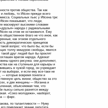
ности против общества. Так как
и любовь, то Ибсен прежде всего
омисса. Социальных пьес у Ибсена три:
Ибсен показывает, что люди,
еле маскируют высокими словами
«друзья» народа с радикальными
бсен на этом не остановился. Ему
о общественное благо не что иное, как
ренные, как эгоизм отдельного
вость демократических принципов
такой вопрос: что было бы, если бы
ющих толпу мишурою свободы, явился
 такой друг людей был бы проклят
озглашен врагом народа. Адвокат
вины одного рисунка: они дополняют,
ства как на ступеньки для карьеры и
явившись в чужой город, он учреждает
на выборах, и если ему все-таки не
е, — которые вовремя поняли и
нственную цель жизни; общество за это
 всех, и две женщины — Иоганна и
ленная, объясняемая тем, что
бе пьесы сильно разнятся между
зкая. «Союз молодежи», наоборот,
ра — фарс.
акова, по талантливости — Нуму
 его привлекает звание депутата,