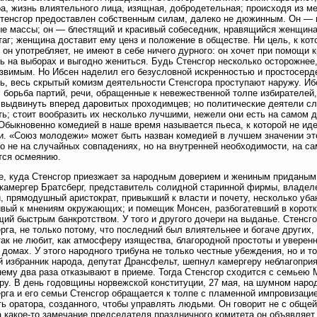
а, жизнь влиятельного лица, изящная, добродетельная; происходя из ме
Стенсгор предоставлен собственным силам, далеко не дюжинным. Он —
е массы; он — блестящий и красивый собеседник, нравящийся женщинам
таг; женщина доставит ему ценз и положение в обществе. Ни цель, к кот
 он употребляет, не имеют в себе ничего дурного: он хочет при помощи 
ь на выборах и выгодно жениться. Будь Стенсгор несколько осторожнее,
звимым. Но Ибсен наделил его безусловной искренностью и простосерд
ь, весь скрытый комизм деятельности Стенсгора проступают наружу. Ибс
 борьба партий, речи, обращенные к невежественной толпе избирателей,
выдвинуть вперед даровитых проходимцев; но политические деятели с
ь; стоит вообразить их несколько лучшими, нежели они есть на самом д
Обыкновенно комедией в наше время называется пьеса, к которой не иде
и. «Союз молодежи» может быть назван комедией в лучшем значении это
о не на случайных совпадениях, но на внутренней необходимости, на са
тся осмеянию.
е, куда Стенсгор приезжает за народным доверием и жениным приданым
 камергер Братсберг, представитель солидной старинной фирмы, владеле
, прямодушный аристократ, привыкший к власти и почету, несколько уб
вый к мнениям окружающих; и помещик Монсен, разбогатевший в коротк
ий быстрым банкротством. У того и другого дочери на выданье. Стенсг
рга, не только потому, что последний был влиятельнее и богаче других,
так не любит, как атмосферу изящества, благородной простоты и уверенн
 домах. У этого народного трибуна не только честные убеждения, но и то
 избранник народа, депутат Дрансфельт, шепнул камергеру неблагоприя
ему два раза отказывают в приеме. Тогда Стенсгор сходится с семьею 
ру. В день годовщины норвежской конституции, 27 мая, на шумном наро
рга и его семьи Стенсгор обращается к толпе с пламенной импровизаци
ь оратора, созданного, чтобы управлять людьми. Он говорит не с общей 
а какое-то замечание председателя праздничного комитета он объявляет