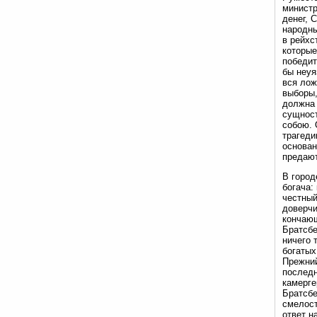
министр
денег, 
народны
в рейхс
которые
победит
бы неуя
вся лож
выборы,
должна 
сущност
собою. 
трагеди
основан
предаю
В город
богача:
честный
доверчи
кончающ
Братсбе
ничего 
богатых
Прежний
последн
камерге
Братсбе
смелост
ответ н