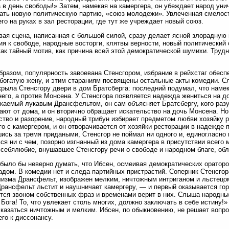
 в день свободы!» Затем, намекая на камергера, он убеждает народ уни
ать новую политическую партию, «союз молодежи». Увлеченная смелост
его на руках в зал ресторации, где тут же учреждает новый союз.
вая сцена, написанная с большой силой, сразу делает ясной злорадную
ия к свободе, народные восторги, клятвы верности, новый политический 
как тайный мотив, как причина всей этой демократической шумихи. Труд
бразом, популярность завоевана Стенсгором, избрание в рейхстаг обеспе
 богатую жену, и этим стараниям посвящены остальные акты комедии. С
крыла Стенсгору двери в дом Братсберга: последний подумал, что наме
него, а против Монсена. У Стенсгора появляется надежда жениться на до
каемый лукавым Дрансфельтом, он сам объясняет Братсбергу, кого раз
ают от дома, и он вторично обращает искательство на дочь Монсена. Но,
ство и разорение, народный трибун избирает предметом любви хозяйку 
го с камергером, и он отворачивается от хозяйки ресторации в надежде
ись за тремя придаными, Стенсгор не поймал ни одного и, единогласно
ся ни с чем, позорно изгнанный из дома камергера в присутствии всего 
себялюбие, внушавшее Стенсгору речи о свободе и народном благе, обл
было бы неверно думать, что Ибсен, осмеивая демократических ораторо
адом. В комедии нет и следа партийных пристрастий. Соперник Стенсго
изма Дрансфельт, изображен мелким, ничтожным интриганом и льстецом
Дрансфельт льстит и наушничает камергеру, — и первый оказывается гор
тся звоном собственных фраз и временами верит в них. Слыша народные
 Бога! То, что увлекает столь многих, должно заключать в себе истину
казаться ничтожным и мелким. Ибсен, по обыкновению, не решает вопрос
его к диссонансу.