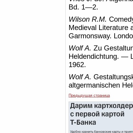
Bd. 1—2.
Wilson R.M.
Comedy 
Medieval Literature 
Garmonsway. Londo
Wolf A.
Zu Gestaltun
Heldendichtung. — Li
1962.
Wolf A.
Gestaltungsk
altgermanischen He
Предыдущая страница