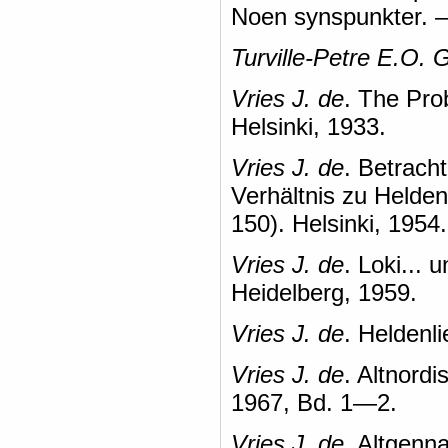
Noen synspunkter. —
Turville-Petre E.O. 
Vries J. de
. The Pro
Helsinki, 1933.
Vries J. de
. Betrac
Verhältnis zu Helde
150). Helsinki, 1954.
Vries J. de
. Loki... 
Heidelberg, 1959.
Vries J. de
. Heldenl
Vries J. de
. Altnordi
1967, Bd. 1—2.
Vries J. de
. Altgenna