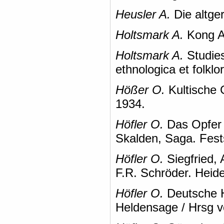
Heusler A.
Die altge
Holtsmark A.
Kong At
Holtsmark A.
Studies
ethnologica et folklor
Hößer O.
Kultische 
1934.
Höfler O.
Das Opfer 
Skalden, Saga. Fests
Höfler O.
Siegfried, 
F.R. Schröder. Heide
Höfler O.
Deutsche H
Heldensage / Hrsg v