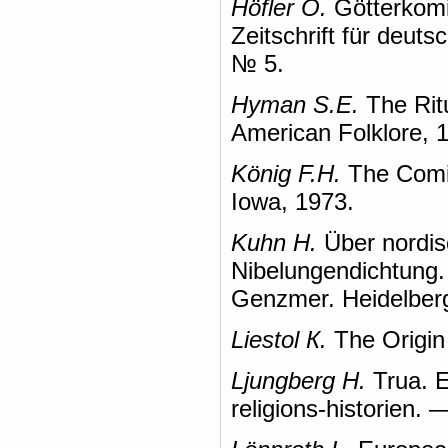
Höfler О.
Götterkomi
Zeitschrift für deut
№ 5.
Нуman S.E.
The Rit
American Folklore, 1
König F.H.
The Comic
Iowa, 1973.
Kuhn H.
Über nordis
Nibelungendichtung. 
Genzmer. Heidelber
Liestol К.
The Origin 
Ljungberg H.
Trua. E
religions-historien. —