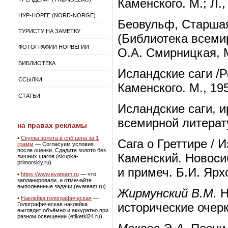
Каменского. М.; Л.,
НУР-НОРГЕ (NORD-NORGE)
Беовульф, Старшая
ТУРИСТУ НА ЗАМЕТКУ
(Библиотека всеми
ФОТОГРАФИИ НОРВЕГИИ
О.А. Смирницкая, М
БИБЛИОТЕКА
Исландские саги /Ре
ССЫЛКИ
Каменского. М., 19
СТАТЬИ
Исландские саги, и
всемирной литерат
на правах рекламы
•
Скупка золота в спб цена за 1
Сага о Греттире / 
грамм
— Согласуем условия
после оценки. Сдадите золото без
Каменский. Новосиб
лишних шагов (skupka-
primorskiy.ru)
и примеч. Б.И. Ярхо
•
https://www.evateam.ru
— что
запланировали, и отмечайте
выполненные задачи (evateam.ru)
Жирмунский В.М.
Н
•
Наклейка голографическая
—
исторические очерки
Голографическая наклейка
выглядит объёмно и аккуратно при
разном освещении (etiketki24.ru)