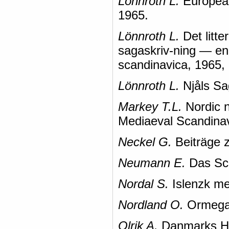
Lönnroth L.
European
1965.
Lönnroth L.
Det litter
sagaskriv-ning — en 
scandinavica, 1965,
Lönnroth L.
Njåls Sag
Markey T.L.
Nordic n
Mediaeval Scandinav
Neckel G.
Beiträge 
Neumann E.
Das Sch
Nordal S.
Islenzk me
Nordland О.
Ormegar
Olrik A.
Danmarks Hel