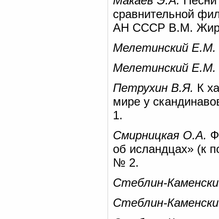
Макаев Э.А.
Песни 
сравнительной фило
АН СССР В.М. Жирму
Мелетинский Е.М.
Мелетинский Е.М.
Петрухин В.Я.
К ха
мире у скандинавов
1.
Смирницкая О.А.
Ф
об исландцах» (к п
№ 2.
Стеблин-Каменски
Стеблин-Каменски