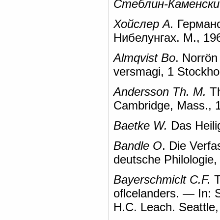
Стеблин-Каменски
Хойслер А.
Германс
Нибелунгах. М., 19
Almqvist Во
. Norrön 
versmagi, 1 Stockho
Andersson Th. M.
Th
Cambridge, Mass., 
Baetke W.
Das Heili
Bandle О
. Die Verfa
deutsche Philologie,
Bayerschmiclt С.F.
T
oflcelanders. — In: 
H.С. Leach. Seattle,