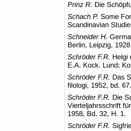
Prinz R.
Die Schöpfu
Schach P.
Some Forms
Scandinavian Studies
Schneider H.
Germani
Berlin, Leipzig, 192
Schröder F.R.
Helgi 
E.A. Kock. Lund; K
Schröder F.R.
Das Sy
filologi, 1952, bd. 67
Schröder F.R.
Die Sa
Vierteljahrsschrift f
1958, Bd. 32, H. 1.
Schröder F.R.
Sigfri