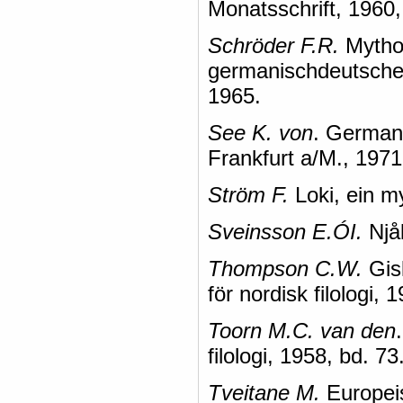
Monatsschrift, 1960,
Schröder F.R.
Mythos
germanischdeutsche
1965.
See K. von
. German
Frankfurt a/M., 1971
Ström F.
Loki, ein m
Sveinsson E.ÓI.
Njål
Thompson C.W.
Gisl
för nordisk filologi, 
Toorn M.C. van den
filologi, 1958, bd. 73
Tveitane M.
Europeis