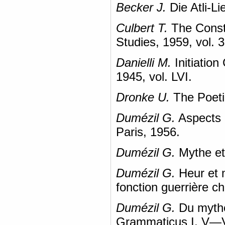
Becker J.
Die Atli-Li
Culbert T.
The Constr
Studies, 1959, vol. 
Danielli M.
Initiation
1945, vol. LVI.
Dronke U.
The Poeti
Dumézil G.
Aspects d
Paris, 1956.
Dumézil G.
Mythe et 
Dumézil G.
Heur et m
fonction guerrière c
Dumézil G.
Du mythe
Grammaticus I, V—VII