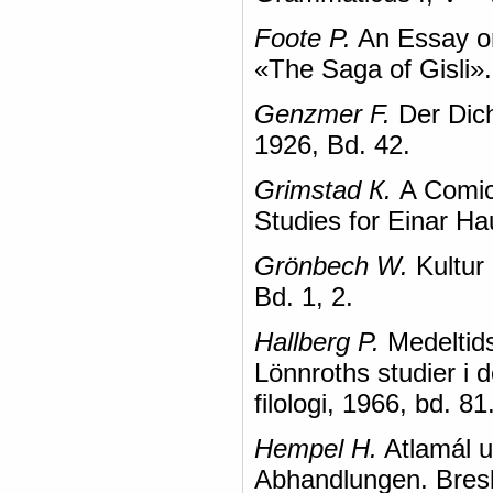
Foote P.
An Essay on
«The Saga of Gisli».
Genzmer F.
Der Dicht
1926, Bd. 42.
Grimstad К.
A Comic 
Studies for Einar H
Grönbech W.
Kultur
Bd. 1, 2.
Hallberg P.
Medeltids
Lönnroths studier i d
filologi, 1966, bd. 81
Hempel H.
Atlamál u
Abhandlungen. Bresl