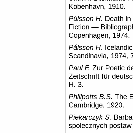
Kobenhavn, 1910.
Púlsson H.
Death in 
Fiction — Bibliograp
Copenhagen, 1974.
Pálsson H.
Icelandi
Scandinavia, 1974, 
Paul F.
Zur Poetic d
Zeitschrift für deut
H. 3.
Philipotts B.S.
The E
Cambridge, 1920.
Piekarczyk S.
Barbar
spolecznych postaw