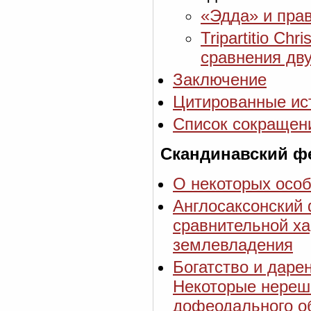
«Эдда» и пра
Tripartitio Chr
сравнения дв
Заключение
Цитированные ис
Список сокращен
Скандинавский ф
О некоторых осо
Англосаксонский
сравнительной х
землевладения
Богатство и даре
Некоторые нереш
дофеодального о