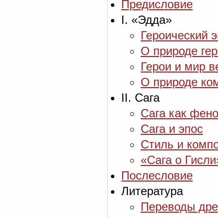
Предисловие
I. «Эдда»
Героический э
О природе гер
Герои и мир 
О природе ко
II. Сага
Сага как фен
Сага и эпос
Стиль и компо
«Сага о Гисли
Послесловие
Литература
Переводы дре