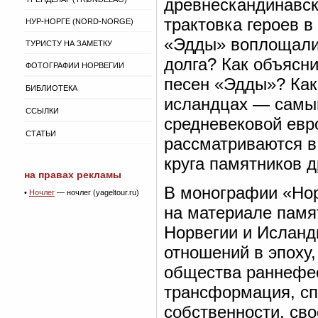
древнескандинавск
трактовка героев в
НУР-НОРГЕ (NORD-NORGE)
«Эдды» воплощали 
ТУРИСТУ НА ЗАМЕТКУ
долга? Как объясн
ФОТОГРАФИИ НОРВЕГИИ
песен «Эдды»? Как
БИБЛИОТЕКА
исландцах — самы
ССЫЛКИ
средневековой евр
СТАТЬИ
рассматриваются в
круга памятников 
на правах рекламы
В монографии «Нор
•
Ночлег
— ночлег (yageltour.ru)
на материале памя
Норвегии и Исланд
отношений в эпоху
общества раннефео
трансформация, с
собственности, св