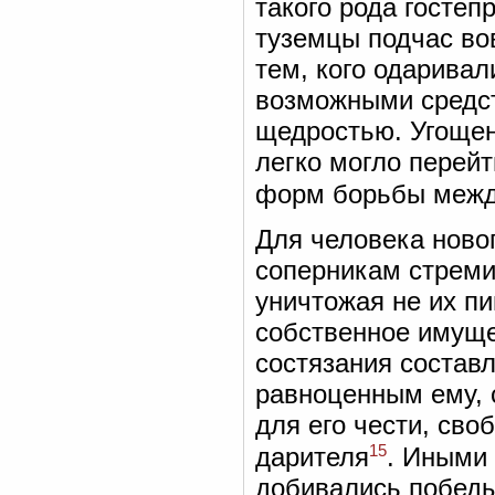
такого рода гостеп
туземцы подчас во
тем, кого одаривал
возможными средст
щедростью. Угощен
легко могло перейт
форм борьбы межд
Для человека ново
соперникам стреми
уничтожая не их п
собственное имуще
состязания составл
равноценным ему, 
для его чести, сво
15
дарителя
. Иными
добивались победы