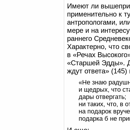
Имеют ли вышепри
применительно к т
антропологами, или
мере и на интерес
раннего Средневек
Характерно, что св
в «Речах Высокого
«Старшей Эдды». Д
ждут ответа» (145)
«Не знаю радуш
и щедрых, что ст
дары отвергать;
ни таких, что, в о
на подарок вруч
подарка б не при