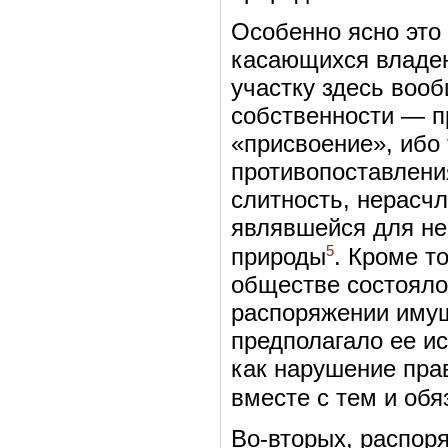
Особенно ясно это 
касающихся владен
участку здесь воо
собственности — п
«присвоение», ибо 
противопоставлени
слитность, нерасч
являвшейся для не
5
природы
. Кроме т
обществе состояло
распоряжении имущ
предполагало ее и
как нарушение пра
вместе с тем и об
Во-вторых, распор