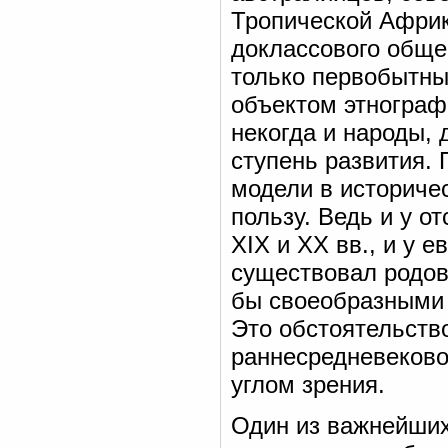
Тропической Африк
доклассового обще
только первобытн
объектом этнограф
некогда и народы,
ступень развития.
модели в историче
пользу. Ведь и у 
XIX и XX вв., и у 
существовал родов
бы своеобразными 
Это обстоятельств
раннесредневеково
углом зрения.
Один из важнейши