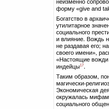
неизменно сопров
форму «give and ta
Богатство в архаи
утилитарное значе
социального прест
и влияние. Вождь н
не раздавая его; н
своего имени», ра
«Настоящие вожди 
17
индейцы
.
Таким образом, по
магически-религио
Экономическая дея
окружалась мифами
социального обще