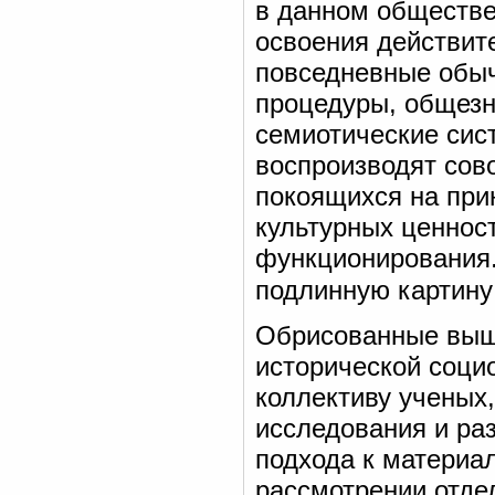
в данном обществе:
освоения действит
повседневные обыч
процедуры, общезн
семиотические сис
воспроизводят сов
покоящихся на при
культурных ценнос
функционирования.
подлинную картину
Обрисованные выше
исторической соци
коллективу ученых
исследования и р
подхода к материал
рассмотрении отде