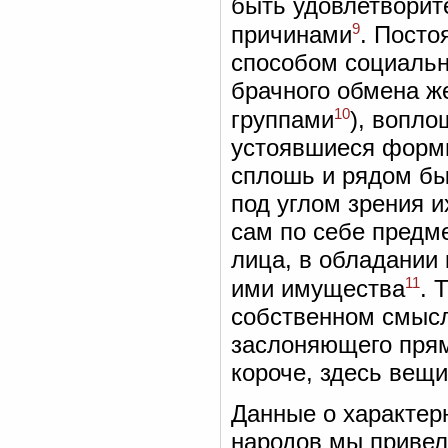
быть удовлетворит
9
причинами
. Посто
способом социальн
брачного обмена 
10
группами
), вопл
устоявшиеся форм
сплошь и рядом бы
под углом зрения 
сам по себе предм
лица, в обладании 
11
ими имущества
. 
собственном смысл
заслоняющего пря
короче, здесь вещ
Данные о характер
народов мы привел