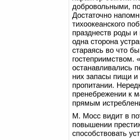
добровольными, по
Достаточно напомн
тихоокеанского по
празднеств роды и
одна сторона устр
стараясь во что бы
гостеприимством. 
останавливались п
них запасы пищи и 
пропитании. Нередк
пренебрежении к м
прямым истреблен
М. Мосс видит в п
повышении престиж
способствовать ус