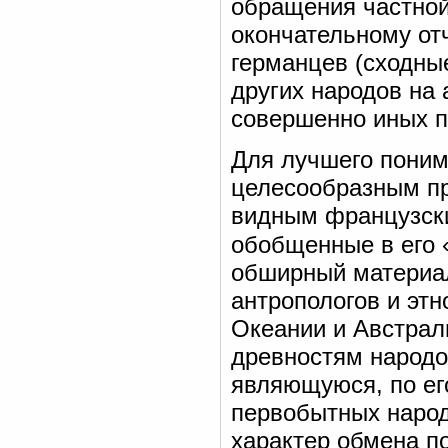
обращения частной
окончательному от
германцев (сходны
других народов на 
совершенно иных п
Для лучшего поним
целесообразным п
видным французски
обобщенные в его 
обширный материал
антропологов и этн
Океании и Австрал
древностям народо
являющуюся, по ег
первобытных народ
характер обмена п