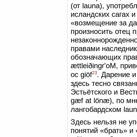
(от launa), употре
исландских сагах и
«возмещение за да
произносить отец п
незаконнорожденног
правами наследника
обозначающих пра
ættleiðingr'oM, пр
23
ос giöf
. Дарение 
здесь тесно связа
Эстьётского и Вест
gæf at lönæ), по м
лангобардском laun
Здесь нельзя не у
понятий «брать» и