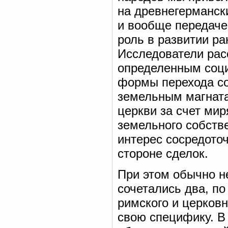
на древнегермански
и вообще передач
роль в развитии р
Исследователи рас
определенным соци
формы перехода со
земельным магната
церкви за счет ми
земельного собств
интерес сосредото
стороне сделок.
При этом обычно н
сочетались два, по
римского и церков
свою специфику. В 