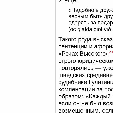
И еще:
«Надобно в дру
верным быть дру
одарять за подар
(ос gialda giöf við 
Такого рода выска
сентенции и афори
20
«Речах Высокого»
строго юридическо
повторялись — уже
шведских средневе
судебнике Гулатин
компенсации за п
образом: «Каждый и
если он не был во
возмещенным, если