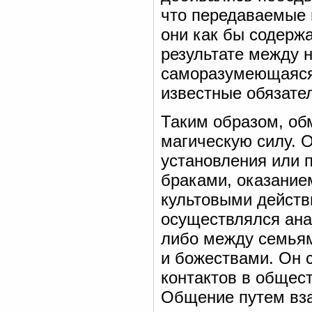
что передаваемые
они как бы содержа
результате между 
саморазумеющаяся 
известные обязате
Таким образом, об
магическую силу. 
установления или 
браками, оказание
культовыми действи
осуществлялся ан
либо между семья
и божествами. Он 
контактов в общес
Общение путем вза