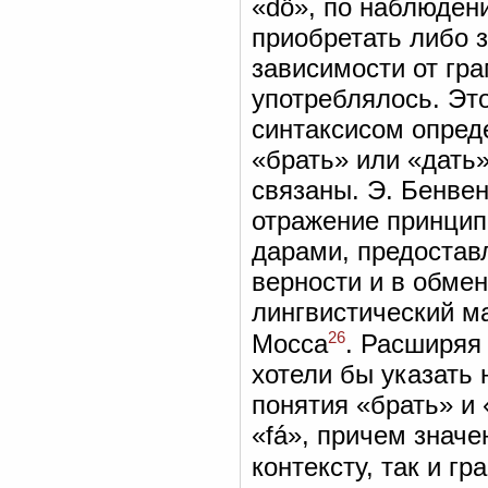
«dö», по наблюден
приобретать либо з
зависимости от гра
употреблялось. Это
синтаксисом опред
«брать» или «дать
связаны. Э. Бенвен
отражение принцип
дарами, предостав
верности и в обмен
лингвистический м
26
Мосса
. Расширяя
хотели бы указать 
понятия «брать» и
«fá», причем знач
контексту, так и г