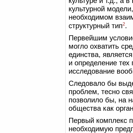
культуре и т.д., а
культурной модели,
необходимом взаим
2
структурный тип
.
Первейшим условие
могло охватить ср
единства, являетс
и определение тех 
исследование воо
Следовало бы выде
проблем, тесно св
позволило бы, на 
общества как орга
Первый комплекс п
необходимую предп