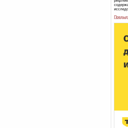
рефлекс
содержа
исследо
Предыд