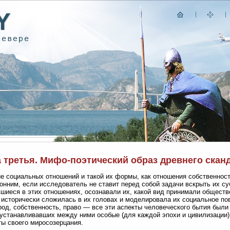
а третья. Мифо-поэтический образ древнего скан
е социальных отношений и такой их формы, как отношения собственност
онним, если исследователь не ставит перед собой задачи вскрыть их су
шиеся в этих отношениях, осознавали их, какой вид принимали обществе
 исторически сложилась в их головах и моделировала их социальное п
род, собственность, право — все эти аспекты человеческого бытия был
устанавливавших между ними особые (для каждой эпохи и цивилизации)
ы своего миросозерцания.