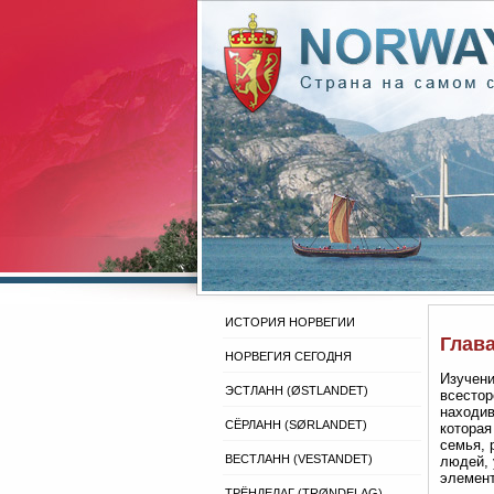
ИСТОРИЯ НОРВЕГИИ
Глав
НОРВЕГИЯ СЕГОДНЯ
Изучени
ЭСТЛАНН (ØSTLANDET)
всестор
находив
СЁРЛАНН (SØRLANDET)
которая
семья, 
ВЕСТЛАНН (VESTANDET)
людей, 
элемент
ТРЁНДЕЛАГ (TRØNDELAG)