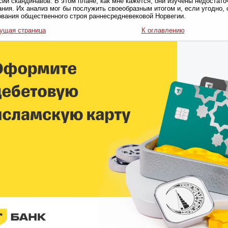
ии скандинавов. В этом плане, как мне кажется, они изучены недостато
ния. Их анализ мог бы послужить своеобразным итогом и, если угодно
вания общественного строя раннесредневековой Норвегии.
ущая страница
К оглавлению