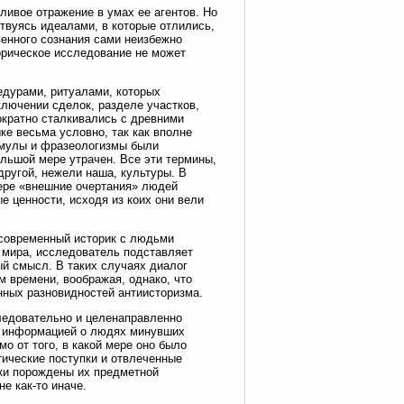
ливое отражение в умах ее агентов. Но
твуясь идеалами, в которые отлились,
енного сознания сами неизбежно
торическое исследование не может
дурами, ритуалами, которых
лючении сделок, разделе участков,
ократно сталкивались с древними
е весьма условно, так как вполне
рмулы и фразеологизмы были
ольшой мере утрачен. Все эти термины,
другой, нежели наша, культуры. В
мере «внешние очертания» людей
е ценности, исходя из коих они вели
 современный историк с людьми
й мира, исследователь подставляет
й смысл. В таких случаях диалог
м времени, воображая, однако, что
нных разновидностей антиисторизма.
следовательно и целенаправленно
й информацией о людях минувших
о от того, в какой мере оно было
ические поступки и отвлеченные
ики порождены их предметной
е как-то иначе.