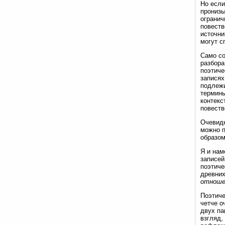
Но если
пронизы
огранич
повеств
источни
могут с
Само со
разбора
поэтиче
записях
подлежи
термины
контекс
повеств
Очевидн
можно п
образом
Я и нам
записей
поэтиче
древних
отноше
Поэтиче
четче о
двух па
взгляд,