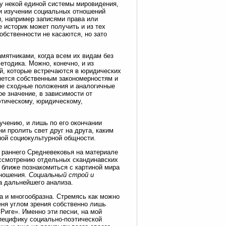
у некой единой системы мировидения,
ри изучении социальных отношений
, например записями права или
историк может получить и из тех
обственности не касаются, но зато
мятниками, когда всем их видам без
етодика. Можно, конечно, и из
й, которые встречаются в юридических
яется собственным закономерностям и
не сходные положения и аналогичные
е значение, в зависимости от
этическому, юридическому,
учению, и лишь по его окончании
и пролить свет друг на друга, каким
ной социокультурной общности.
 раннего Средневековья на материале
рассмотрению отдельных скандинавских
о ближе познакомиться с картиной мира
тношения.
Социальный строй и
 дальнейшего анализа.
а и многообразна. Стремясь как можно
еня углом зрения собственно лишь
Риге». Именно эти песни, на мой
специфику социально-поэтической