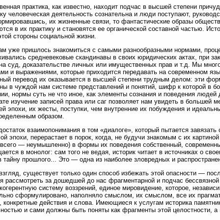
енная практика, как известно, находит подчас в высшей степени причуд
ку человеческая деятельность сознательна и люди поступают, руководс
рмировавшись, их жизненные связи, то фантастические образы обществ
тся в их практику и становятся ее органической составной частью. Ис
этой стороны социальной жизни.
м уже пришлось знакомиться с самыми разнообразными нормами, проце
ивались средневековые скандинавы в своих юридических актах, при зак
на суд, доказательстве личных или имущественных прав и т.д. Мы мног
ми и выражениями, которые приходится передавать на современном язык
ный перевод их оказывается в высшей степени трудным делом: эти фо
ны в чуждой нам системе представлений и понятий, шифр к которой в б
ии, нормы суть не что иное, как элементы сознания и поведения людей 
ате изучение записей права или саг позволяет нам увидеть в большей 
й эпохи, их жесты, поступки, чем внутренние их побуждения и идеальны
ределенным образом.
достаток взаимопонимания в том «диалоге», который пытается завязать
ой эпохи, перерастает в порок, когда, не будучи знакомым с их картино
 всего — неумышленно) в формы их поведения собственный, современны
ается в монолог: сам того не ведая, историк читает в источниках о свое
в тайну прошлого... Это — одна из наиболее зловредных и распростране
взгляд, существует только один способ избежать этой опасности — по
я рассмотреть за дошедшей до нас фрагментарной и подчас бессвязно
когерентную систему воззрений, единое мировидение, которое, независим
льно сформулировано, наполняло смыслом, их смыслом, все их прагмат
, конкретные действия и слова. Имеющиеся к услугам историка памятн
ностью и сами должны быть поняты как фрагменты этой целостности, а н