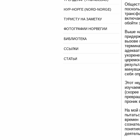
Обществ
посколь
НУР-НОРГЕ (NORD-NORGE)
трансфо
включаю
ТУРИСТУ НА ЗАМЕТКУ
обойти 
ФОТОГРАФИИ НОРВЕГИИ
Выше на
придерж
БИБЛИОТЕКА
вызове 
термина
ССЫЛКИ
адекват
укорене
СТАТЬИ
церемон
результ
минувше
себя оп
Этот не
изучаем
(скорее
превращ
проник 
На мой 
пытатьс
времен 
сознате
понятия
деятель