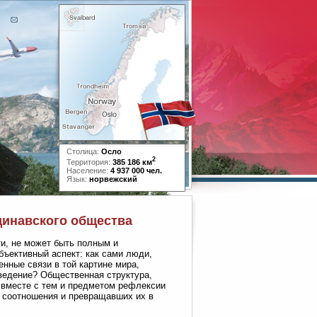
Столица:
Осло
2
Территория:
385 186 км
Население:
4 937 000 чел.
Язык:
норвежский
динавского общества
и, не может быть полным и
бъективный аспект: как сами люди,
нные связи в той картине мира,
оведение? Общественная структура,
и вместе с тем и предметом рефлексии
 соотношения и превращавших их в