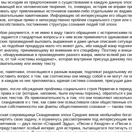
 мы исходим из предположения о существовании в каждую данную эпох
вающей все человеческие творения, то, очевидно, историк не вправе п
ивать круг привлекаемых источников какими-либо отдельными их видами
овательными памятниками. Информацию об интересующем его обществе 
ков, которые прямо и непосредственно проблем социального строя или с
пособствовать постижению структуры сознания людей той эпохи.
бою разумеется, я не имею в виду такого обращения с историческими па
 задаются стандартные вопросы и к ним всем применяется одинаковая м
ских произведений выловить выражения и даже целые описания ситуаци
, но подобная процедура мало что может дать, ибо каждый жанр подчин
т анализу, принимающему во внимание его специфику. Поэтому и внеш
, обнаруживаемые в произведениях разного жанра, имели всякий раз сво
та, от той «системы координат», которая внутренне присуща данному по
овательному или иному тексту.
о, памятники, относящиеся к разным жанрам, подлежат раздельному из
оставить вопрос о том, как соотнесены они между собой и не могут ли он
 в каждом из них преломилась единая система сознания, присущая дан
ерен, после обсуждения проблемы социального строя Норвегии в период
 права и саг (которые, напомню, были изучены порознь), обратиться к 
ских текстов. Их привлекательность в том, что они позволяют нескольк
 скандинавов и с тем, как сами они осмысливали свои общественные о
ния собственности как факты общественного сознания
— такова тема
ская сокровищница Скандинавии эпохи Средних веков необычайно богат
чертить свою задачу, я ограничусь рассмотрением под интересующим м
мятников — двух песен «Старшей Эдды», «Песни о Хюндле» и «Песни о 
 представляют особый интерес для историка, пытающегося постигнуть 