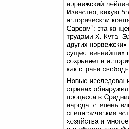
норвежский лейлен
Известно, какую б
исторической конце
7
Сарсом
; эта конц
трудами Х. Кута, Э
других норвежских
существеннейших с
сохраняет в истор
как страна свободн
Новые исследовани
странах обнаружил
процесса в Средние
народа, степень вл
специфические ест
хозяйства и многое