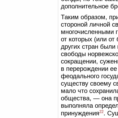
дополнительное бр
Таким образом, пр
стороной личной с
многочисленными г
от которых (или от
других стран были
свободы норвежско
сокращении, сужени
в перерождении ее
феодального госуд
существу своему с
мало что сохранил
общества, — она п
выполняла опреде
22
принуждения
. Су