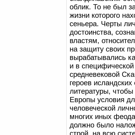
облик. То не был з
жизни которого на
сеньера. Черты ли
достоинства, созна
властям, относител
на защиту своих пр
вырабатывались как
и в специфической
средневековой Ска
героев исландских 
литературы, чтобы 
Европы условия дл
человеческой личн
многих иных феодал
должно было налож
строй, на всю сис