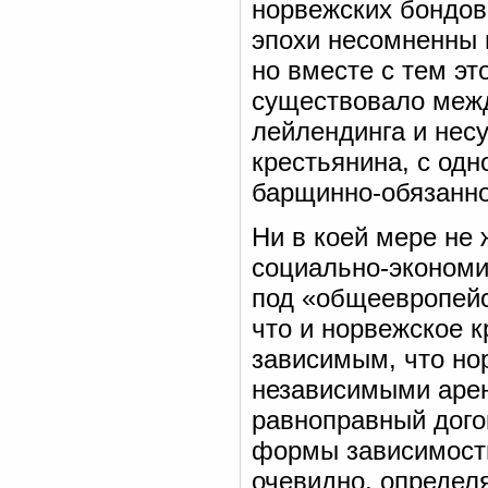
норвежских бондов
эпохи несомненны 
но вместе с тем эт
существовало межд
лейлендинга и нес
крестьянина, с одн
барщинно-обязанног
Ни в коей мере не
социально-экономи
под «общеевропейск
что и норвежское 
зависимым, что но
независимыми арен
равноправный дого
формы зависимости
очевидно, определ