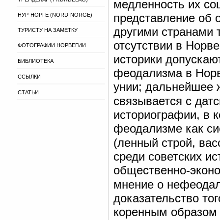
медленность их со
представление об 
НУР-НОРГЕ (NORD-NORGE)
другими странами 
ТУРИСТУ НА ЗАМЕТКУ
отсутствии в Норв
ФОТОГРАФИИ НОРВЕГИИ
историки допускаю
БИБЛИОТЕКА
феодализма в Норв
ССЫЛКИ
унии; дальнейшее 
СТАТЬИ
связывается с дат
историографии, в к
феодализме как си
(ленный строй, вас
среди советских и
общественно-эконо
мнение о нефеодал
доказательство то
коренным образом 