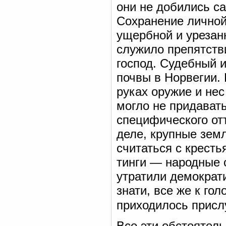
они не добились с
Сохранение личной
ущербной и урезан
служило препятств
господ. Судебный 
почвы в Норвегии.
руках оружие и нес
могло не придават
специфического от
деле, крупные зе
считаться с кресть
тинги — народные с
утратили демократ
знати, все же к гол
приходилось присл
Все эти обстоятель