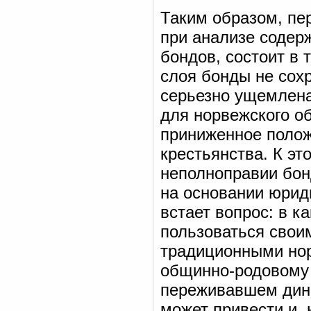
Таким образом, пе
при анализе содер
бондов, состоит в 
слоя бонды не сох
серьезно ущемлена
для норвежского о
приниженное полож
крестьянства. К эт
неполноправии бон
на основании юрид
встает вопрос: в к
пользоваться свои
традиционными нор
общинно-родовому 
переживавшем дина
может привести и, 