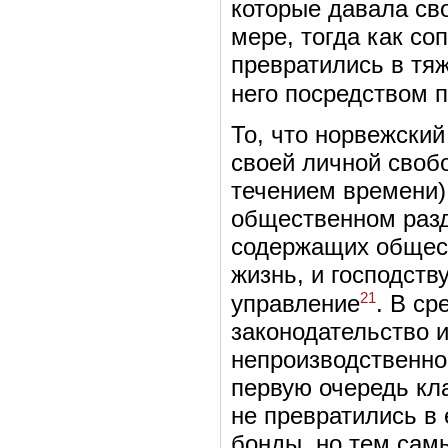
которые давала св
мере, тогда как с
превратились в тя
него посредством 
То, что норвежски
своей личной свобо
течением времени)
общественном разд
содержащих общес
жизнь, и господст
21
управление
. В ср
законодательство 
непроизводственног
первую очередь кл
не превратились в
бонды, но тем сам