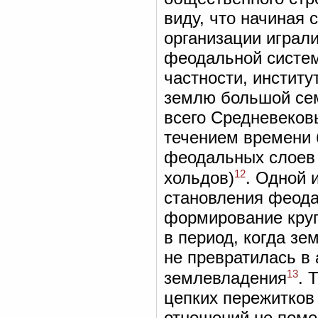
виду, что начиная
организации играл
феодальной систем
частности, инстит
землю большой сем
всего Средневековь
течением времени 
феодальных слоев 
12
хольдов)
. Одной 
становления феода
формирование круп
в период, когда з
не превратилась в
13
землевладения
. 
цепких пережитков
отношений не пом