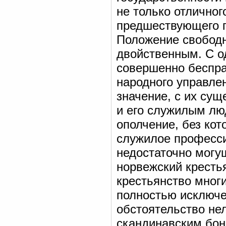
не только отличног
предшествующего п
Положение свободн
двойственным. С о
совершенно беспра
народного управле
значение, с их су
и его служилым лю
ополчение, без кот
служилое професси
недостаточно могу
норвежский крестья
крестьянство многи
полностью исключе
обстоятельство не
скандинавским бон