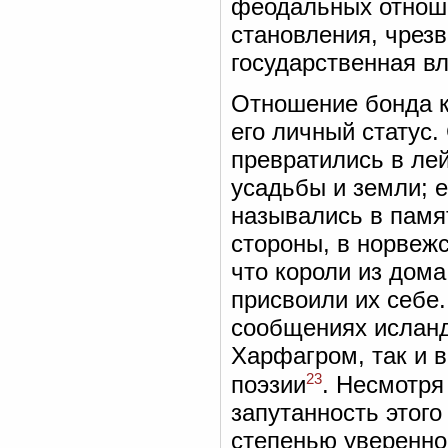
феодальных отноше
становления, чрез
государственная вл
Отношение бонда к
его личный статус.
превратились в ле
усадьбы и земли; е
назывались в памя
стороны, в норвеж
что короли из дома
присвоили их себе
сообщениях исланд
Харфагром, так и 
23
поэзии
. Несмотря
запутанность этог
степенью увереннос