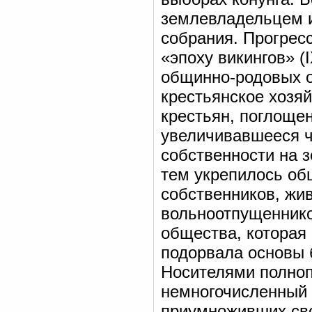
землевладельцем и
собрания. Прогресс
«эпоху викингов» (
общинно-родовых 
крестьянское хозя
крестьян, поглоще
увеличивавшееся ч
собственности на 
тем укрепилось об
собственников, жив
вольноотпущеннико
общества, которая
подорвала основы 
Носителями полноп
немногочисленный 
приумноживших сво