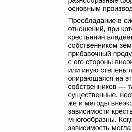
разнообразные фор
основным произво
Преобладание в си
отношений, при ко
крестьянин владее
собственником зем
прибавочный проду
с его стороны вне
или иную степень 
опирающаяся на эт
собственников — т
существенные, не
же и методы внеэк
зависимости крест
многообразны. Когд
зависимость могла