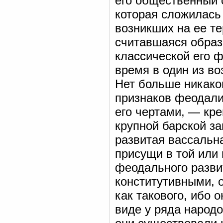
его общественный 
которая сложилась 
возникших на ее те
считавшаяся образ
классической его 
время в один из в
Нет больше никаког
признаков феодали
его чертами, — кре
крупной барской з
развитая вассальн
присущи в той или
феодального разви
конститутивными, 
как такового, ибо 
виде у ряда народо