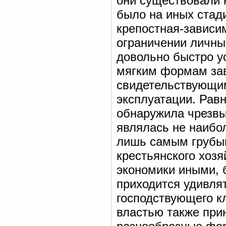
они существовали 
было на иных стади
крепостная-зависи
ограничении личны
довольно быстро у
мягким формам зав
свидетельствующим
эксплуатации. Рав
обнаружила чрезвы
являлась не наибо
лишь самым грубым
крестьянского хоз
экономики иными, 
приходится удивлят
господствующего к
властью также при