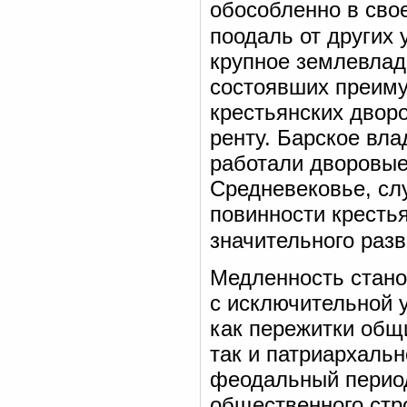
обособленно в сво
поодаль от других 
крупное землевлад
состоявших преиму
крестьянских двор
ренту. Барское вла
работали дворовые
Средневековье, слу
повинности крестья
значительного раз
Медленность стан
с исключительной 
как пережитки общ
так и патриархальн
феодальный период
общественного стро