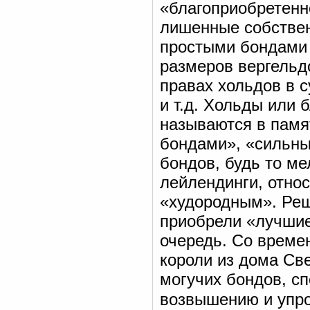
«благоприобретенн
лишенные собствен
простыми бондами 
размеров вергельд
правах хольдов в 
и т.д. Хольды или 
называются в памя
бондами», «сильн
бондов, будь то м
лейлендинги, отно
«худородным». Ре
приобрели «лучшие
очередь. Со времен
короли из дома Св
могучих бондов, с
возвышению и упро