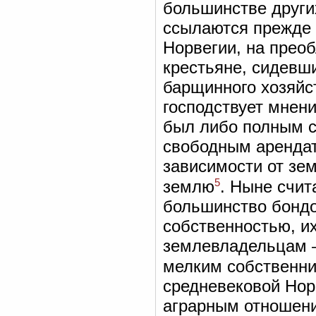
большинстве други
ссылаются прежде 
Норвегии, на прео
крестьяне, сидевши
барщинного хозяйс
господствует мнен
был либо полным с
свободным арендат
зависимости от зем
5
землю
. Ныне счит
большинство бондо
собственностью, и
землевладельцам —
мелким собственн
средневековой Нор
аграрным отношени