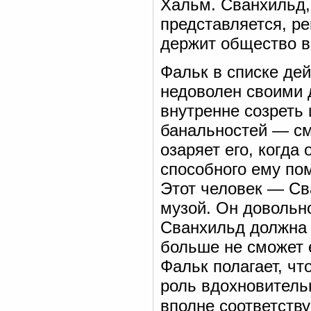
Хальм. Сванхильд, 
представляется, р
держит общество в
Фальк в списке де
недоволен своими 
внутренне созреть 
банальностей — см
озаряет его, когда
способного ему по
Этот человек — Сва
музой. Он довольн
Сванхильд должна д
больше не сможет е
Фальк полагает, чт
роль вдохновитель
вполне соответству