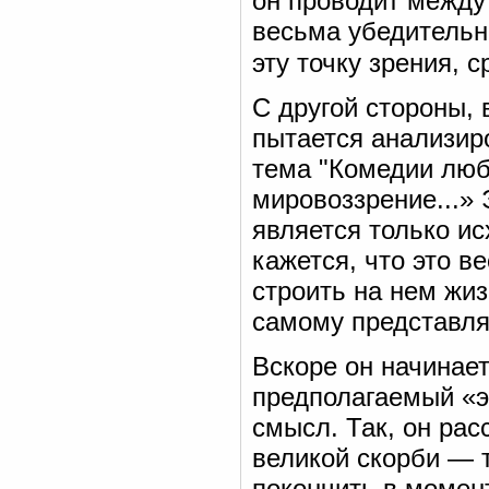
он проводит между
весьма убедительн
эту точку зрения, 
С другой стороны, 
пытается анализир
тема "Комедии люб
мировоззрение...»
является только и
кажется, что это в
строить на нем жиз
самому представляе
Вскоре он начинает
предполагаемый «э
смысл. Так, он рас
великой скорби — т
покончить в момен