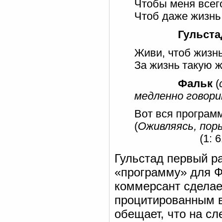
Чтобы меня всег
Чтоб даже жизнь
Гульста
Живи, чтоб жизн
За жизнь такую ж
Фальк
(
медленно говор
Вот вся программа
(
Оживляясь, пор
(1: 61
Гульстад первый р
«программу» для Ф
коммерсант сделае
процитированным в
обещает, что на сл