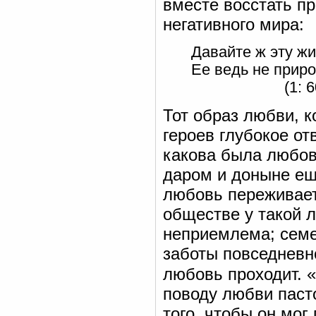
вместе восстать пр
негативного мира:
Давайте ж эту ж
Ее ведь не прир
(1: 60
Тот образ любви, к
героев глубокое от
какова была любов
даром и доныне ещ
любовь переживает
обществе у такой л
неприемлема; семе
заботы повседневн
любовь проходит. «Si
поводу любви паст
того, чтобы он мог