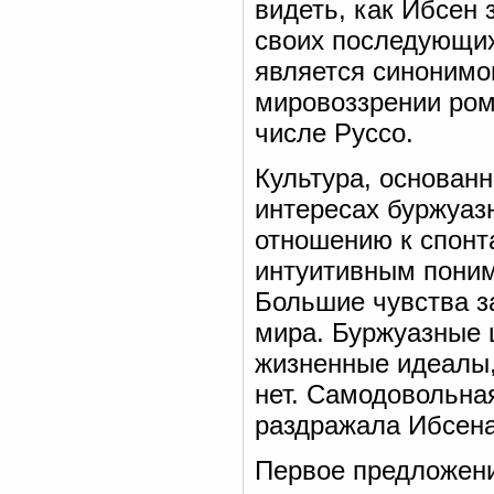
видеть, как Ибсен
своих последующих
является синонимом
мировоззрении ром
числе Руссо.
Культура, основан
интересах буржуаз
отношению к спонт
интуитивным понима
Большие чувства з
мира. Буржуазные ц
жизненные идеалы,
нет. Самодовольна
раздражала Ибсена
Первое предложени