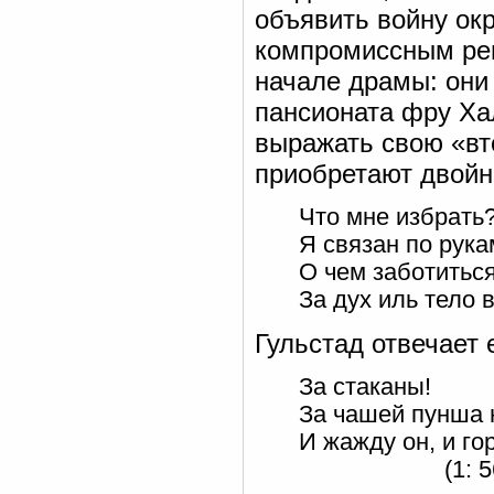
объявить войну ок
компромиссным реш
начале драмы: они
пансионата фру Ха
выражать свою «вт
приобретают двойн
Что мне избрать?
Я связан по рука
О чем заботитьс
За дух иль тело 
Гульстад отвечает 
За стаканы!
За чашей пунша 
И жажду он, и гор
(1: 56