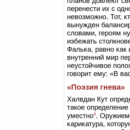
планов довлеют св
перенести их с одн
невозможно. Тот, к
вынужден балансир
словами, героям н
избежать столкнов
Фалька, равно как
внутренний мир пер
неустойчивое поло
говорит ему: «В ва
«Поэзия гнева»
Халвдан Кут опред
такое определение
4
уместно
. Оружием
карикатура, котору