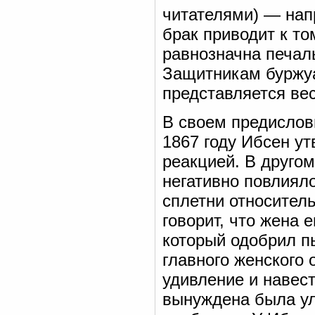
читателями) — нап
брак приводит к то
равнозначна печал
Защитникам буржуа
представляется ве
В своем предислов
1867 году Ибсен ут
реакцией. В другом
негативно повлиял
сплетни относитель
говорит, что жена
который одобрил пь
главного женского 
удивление и навест
вынуждена была у