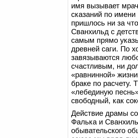
имя вызывает мрач
сказаний по имени
пришлось ни за что
Сванхильд с детств
самым прямо указы
древней саги. По 
завязываются любо
счастливым, ни до
«равнинной» жизни
браке по расчету.
«лебединую песнь»
свободный, как сок
Действие драмы со
Фалька и Сванхиль
обывательского об