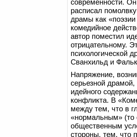
современности. Он
расписал помолвку 
драмы как «поэзии
комедийное действ
автор поместил ид
отрицательному. Э
психологической д
Сванхильд и Фалько
Напряжение, возн
серьезной драмой,
идейного содержани
конфликта. В «Ком
между тем, что в 
«нормальным» (то 
общественным усло
стороны, тем, что 