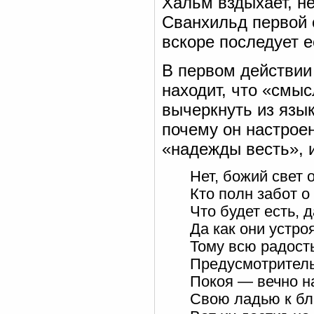
Хальм вздыхает, не
Сванхильд первой 
вскоре последует е
В первом действии
находит, что «смыс
вычеркнуть из язы
почему он настроен
«надежды весть», и
Нет, божий свет 
Кто полн забот 
Что будет есть, 
Да как они устро
Тому всю радост
Предусмотрительн
Покоя — вечно н
Свою ладью к б