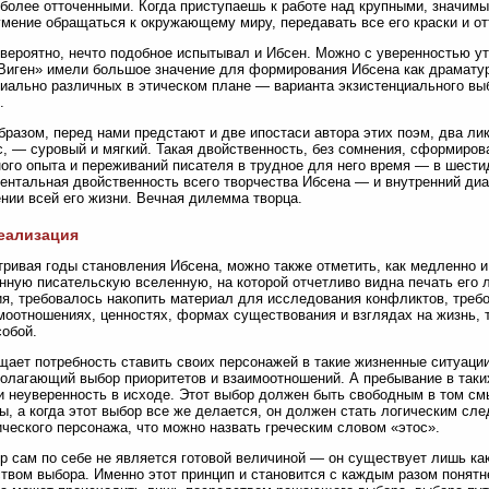
более отточенными. Когда приступаешь к работе над крупными, значимы
умение обращаться к окружающему миру, передавать все его краски и от
вероятно, нечто подобное испытывал и Ибсен. Можно с уверенностью ут
Виген» имели большое значение для формирования Ибсена как драмату
иально различных в этическом плане — варианта экзистенциального вы
.
бразом, перед нами предстают и две ипостаси автора этих поэм, два лик
, — суровый и мягкий. Такая двойственность, без сомнения, сформиров
ого опыта и переживаний писателя в трудное для него время — в шест
нтальная двойственность всего творчества Ибсена — и внутренний диал
нии всей его жизни. Вечная дилемма творца.
еализация
ривая годы становления Ибсена, можно также отметить, как медленно и
нную писательскую вселенную, на которой отчетливо видна печать его л
я, требовалось накопить материал для исследования конфликтов, треб
моотношениях, ценностях, формах существования и взглядах на жизнь, 
обой.
ает потребность ставить своих персонажей в такие жизненные ситуации
олагающий выбор приоритетов и взаимоотношений. А пребывание в таки
и неуверенность в исходе. Этот выбор должен быть свободным в том с
ы, а когда этот выбор все же делается, он должен стать логическим сле
ческого персонажа, что можно назвать греческим словом «этос».
р сам по себе не является готовой величиной — он существует лишь ка
твом выбора. Именно этот принцип и становится с каждым разом понятн