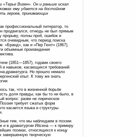
 «Терье Виген». Он и раньше искал
поэмах ему удается на достойном
ить героев, принимающих
как профессиональный литератор, то
 он продвигался, отнюдь не был прямым
 прорыву, полны проб, ошибок и
ится очевидным, что период поиска
 «Бранд», как и «Пер Гюнт» (1867),
ти объемные произведения
ектива.
гене (1851—1857), годами своего
ий и навыков, касающихся требований
ена-драматурга. Но прошло немало
ергенский опыт. К тому же знать
ргии.
сь так, что в жизненной борьбе
есть доля правды; как бы то ни было, в
ый вопрос: разве не лирическое
 Поэзия требует сжатых форм
что касается языка и структуры
я.
бные тем, что мы наблюдаем в поэзии.
е и в драматургии Ибсена — к примеру
ейших поэмах, относящихся к концу
ах завершенную творческую