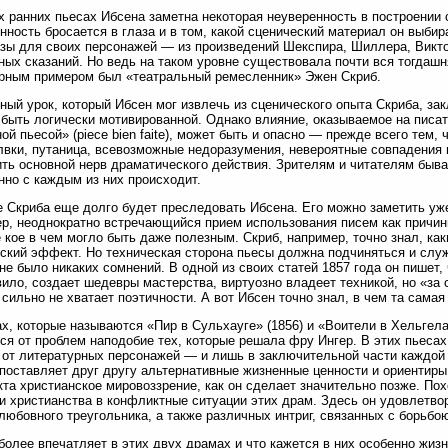
х ранних пьесах Ибсена заметна некоторая неуверенность в построении 
нность бросается в глаза и в том, какой сценический материал он выбир
зы для своих персонажей — из произведений Шекспира, Шиллера, Виктор
ных сказаний. Но ведь на таком уровне существовала почти вся тогдаш
рным примером был «театральный ремесленник» Эжен Скриб.
ный урок, который Ибсен мог извлечь из сценического опыта Скриба, зак
быть логически мотивированной. Однако влияние, оказываемое на писа
ой пьесой» (piece bien faite), может быть и опасно — прежде всего тем,
вки, путаница, всевозможные недоразумения, невероятные совпадения 
ть основной нерв драматического действия. Зрителям и читателям бывае
нно с каждым из них происходит.
 Скриба еще долго будет преследовать Ибсена. Его можно заметить уж
р, неоднократно встречающийся прием использования писем как причины
 кое в чем могло быть даже полезным. Скриб, например, точно знал, ка
ский эффект. Но техническая сторона пьесы должна подчиняться и служ
не было никаких сомнений. В одной из своих статей 1857 года он пишет,
вило, создает шедевры мастерства, виртуозно владеет техникой, но «за с
й сильно не хватает поэтичности. А вот Ибсен точно знал, в чем та самая 
х, которые называются «Пир в Сульхауге» (1856) и «Воители в Хельгела
ся от проблем наподобие тех, которые решала фру Ингер. В этих пьесах
 от литературных персонажей — и лишь в заключительной части каждой 
поставляет друг другу альтернативные жизненные ценности и ориентиры.
та христианское мировоззрение, как он сделает значительно позже. Пох
и христианства в конфликтные ситуации этих драм. Здесь он удовлетво
любовного треугольника, а также различных интриг, связанных с борьбою
более впечатляет в этих двух драмах и что кажется в них особенно жиз