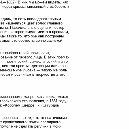
61—1862). В них мы можем видеть, как
 через кризис, связанный с выбором, к
гедии», то есть последовательным
ет изменяться цвет волос главного
жизни. Параллельные сцены и повтор
ения, которое имело место в прошлом,
мы также то, что обе они построены
зывал это соответственно завязкой
т выбора герой произносит,
ование от первого лица. В этих поэмах
— поэтический, символический и в то
, нежели простые декорации или фон,
твенном мире Ибсена — такую же роль
лесам и равнинам в творчестве этого
рированном» жанре, как лирика, может
творческого становления, в 1861 году,
и: «Королем Сверре» и «Сигурдом
веренность в том, что те поэтические
т кропотливого, почти ювелирного
помог мне сделать реплики в моих