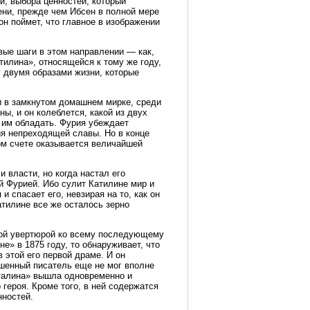
, выбора ценностей, который
ни, прежде чем Ибсен в полной мере
н поймет, что главное в изображении
вые шаги в этом направлении — как,
тилина», относящейся к тому же году,
у двумя образами жизни, которые
и в замкнутом домашнем мирке, среди
ы, и он колеблется, какой из двух
т им обладать. Фурия убеждает
ия непреходящей славы. Но в конце
ом счете оказывается величайшей
 власти, но когда настал его
й Фурией. Ибо сулит Катилине мир и
 спасает его, невзирая на то, как он
тилине все же осталось зерно
вой увертюрой ко всему последующему
е» в 1875 году, то обнаруживает, что
 этой его первой драме. И он
ушенный писатель еще не мог вполне
талина» вышла одновременно и
героя. Кроме того, в ней содержатся
нностей.