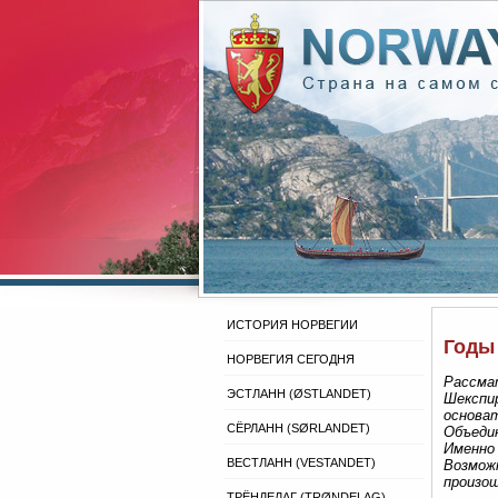
ИСТОРИЯ НОРВЕГИИ
Годы
НОРВЕГИЯ СЕГОДНЯ
Рассма
ЭСТЛАНН (ØSTLANDET)
Шекспир
основат
СЁРЛАНН (SØRLANDET)
Объедин
Именно
ВЕСТЛАНН (VESTANDET)
Возможн
произош
ТРЁНДЕЛАГ (TRØNDELAG)