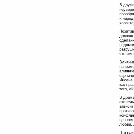
В други
неувере
прообра
и народ
характе
Позитив
должна 
сделанн
недомол
разруши
что име
Влияние
наприме
влияние
сцениче
Ибсена 
как пра
того, е
В драма
отвлечь
зависит
противо
конфлик
ценност
любви, 
Что наи