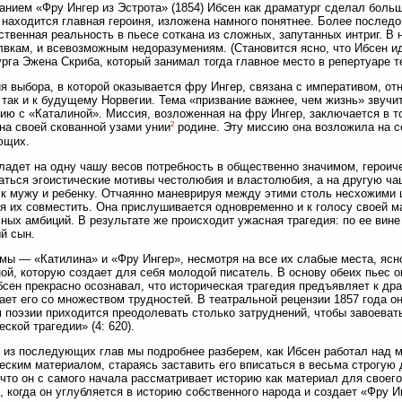
анием «Фру Ингер из Эстрота» (1854) Ибсен как драматург сделал больш
 находится главная героиня, изложена намного понятнее. Более послед
твенная реальность в пьесе соткана из сложных, запутанных интриг. В н
вкам, и всевозможным недоразумениям. (Становится ясно, что Ибсен и
рга Эжена Скриба, который занимал тогда главное место в репертуаре т
я выбора, в которой оказывается фру Ингер, связана с императивом, от
 так и к будущему Норвегии. Тема «призвание важнее, чем жизнь» звучит
ию с «Каталиной». Миссия, возложенная на фру Ингер, заключается в то
2
на своей скованной узами унии
родине. Эту миссию она возложила на с
ющих.
ладет на одну чашу весов потребность в общественно значимом, героиче
ться эгоистические мотивы честолюбия и властолюбия, а на другую ча
к мужу и ребенку. Отчаянно маневрируя между этими столь несхожими ц
я их совместить. Она прислушивается одновременно и к голосу своей ма
ных амбиций. В результате же происходит ужасная трагедия: по ее вине
й сын.
мы — «Катилина» и «Фру Ингер», несмотря на все их слабые места, ясн
ой, которую создает для себя молодой писатель. В основу обеих пьес 
бсен прекрасно осознавал, что историческая трагедия предъявляет к др
ает его со множеством трудностей. В театральной рецензии 1857 года о
 поэзии приходится преодолевать столько затруднений, чтобы завоевать
еской трагедии» (4: 620).
 из последующих глав мы подробнее разберем, как Ибсен работал над 
еским материалом, стараясь заставить его вписаться в весьма строгу
 что он с самого начала рассматривает историю как материал для своего
, когда он углубляется в историю собственного народа и создает «Фру И