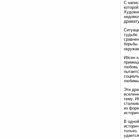
С напис
которой
Художес
недомол
драмату
Ситуаци
судьбе,
сравнен
борьбы 
окружа
Ибсен к
примеша
любовь 
пытаетс
социаль
любимы
Эти дра
вселенн
тему. И
сталкив
из форм
историч
В одной
историч
только,
удается