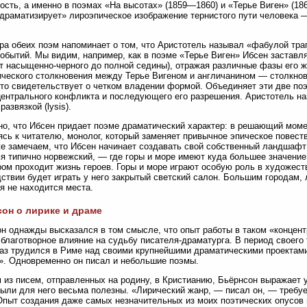
ость, а именно в поэмах «На высотах» (1859—1860) и «Терье Виген» (18
драматизирует» лироэпическое изображение тернистого пути человека —
ра обеих поэм напоминает о том, что Аристотель называл «фабулой тра
обытий. Мы видим, например, как в поэме «Терье Виген» Ибсен заставля
от насыщенно-черного до полной седины), отражая различные фазы его 
ческого столкновения между Терье Вигеном и англичанином — столкнов
то свидетельствует о четком владении формой. Объединяет эти две поэ
центрального конфликта и последующего его разрешения. Аристотель на
и развязкой (lysis).
о, что Ибсен придает поэме драматический характер: в решающий момен
сь к читателю, монолог, который заменяет привычное эпическое повеств
е замечаем, что Ибсен начинает создавать свой собственный ландшафт 
я типично норвежский, — где горы и море имеют куда большее значение
ром проходит жизнь героев. Горы и море играют особую роль в художес
ствии будет играть у него закрытый светский салон. Большим городам, 
я не находится места.
он о лирике и драме
н однажды высказался в том смысле, что опыт работы в таком «концент
 благотворное влияние на судьбу писателя-драматурга. В период своего 
раз трудился в Риме над своими крупнейшими драматическими проектам
. Одновременно он писал и небольшие поэмы.
 из писем, отправленных на родину, в Кристианию, Бьёрнсон выражает у
ыли для него весьма полезны. «Лирический жанр, — писал он, — требуе
Опыт создания даже самых незначительных из моих поэтических опусов 