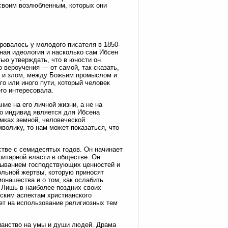
 своим возлюбленным, которых они
ровалось у молодого писателя в 1850-
нная идеология и насколько сам Ибсен
ью утверждать, что в юности он
 вероучения — от самой, так сказать,
м и злом, между Божьим промыслом и
о или иного пути, который человек
го интересовала.
ие на его личной жизни, а не на
но индивид является для Ибсена
мках земной, человеческой
волику, то нам может показаться, что
тве с семидесятых годов. Он начинает
ритарной власти в обществе. Он
зыванием господствующих ценностей и
ольной жертвы, которую приносят
онашества и о том, как ослабить
 Лишь в наиболее поздних своих
ским аспектам христианского
ет на использование религиозных тем
ианство на умы и души людей. Драма