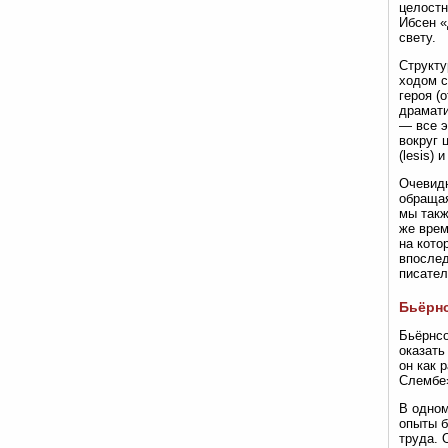
целостн
Ибсен «
свету.
Структу
ходом с
героя (
драмати
— все э
вокруг 
(lesis) 
Очевидн
обращая
мы такж
же врем
на кото
впослед
писател
Бьёрнс
Бьёрнсо
оказать
он как 
Слембе»
В одном
опыты б
труда. 