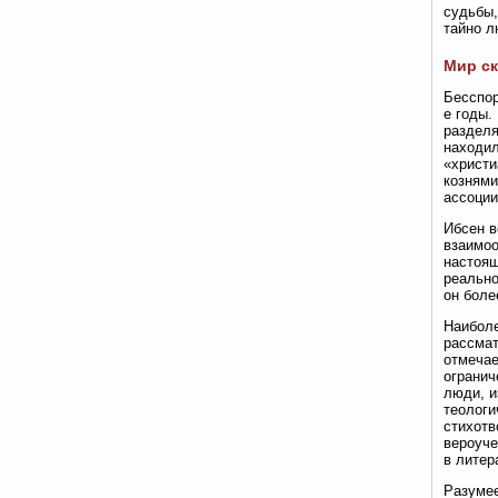
судьбы,
тайно л
Мир ск
Бесспор
е годы.
разделя
находил
«христи
кознями
ассоции
Ибсен в
взаимоо
настоящ
реально
он боле
Наиболе
рассмат
отмечае
огранич
люди, и
теологи
стихотв
вероуче
в литер
Разумее