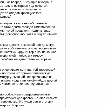
ой шаг вперед. Ситуация выбора, в
овательно выстроен ход событий.
ей есть место и письмам, и
дет по следам французского
еатров.)
носящимся как к ее собственной
 в этой драме гораздо отчетливее по
м, что ей предстоит поднять знамя
ебя добровольно, хотя и под влиянием
ском деянии, к которой всегда могут
шу — собственную жизнь героини и ее
енностями, фру Ингер в конце концов
теринской любви, и к голосу
 погибает ее единственный, горячо
о очерчивают контуры той творческой
он положил историко-политическую
аматургу высочайшие требования и
н пишет: «Едва ли какой-нибудь другой
 внимание и любовь публики, как
многообразным и хитросплетенным
ю драматическую форму. Сейчас скажем
 творчества. И лучше всего это ему
нгер из Эстрота».