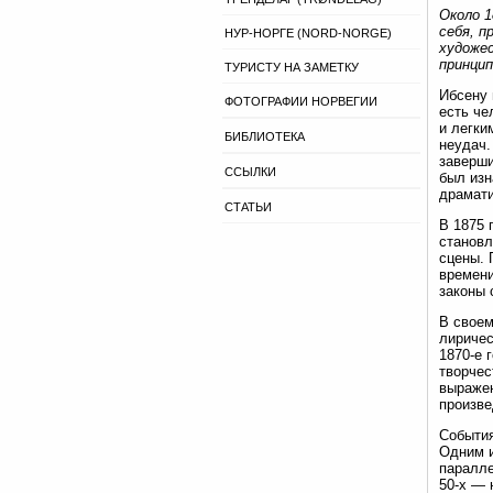
Около 1
себя, п
НУР-НОРГЕ (NORD-NORGE)
художе
принцип
ТУРИСТУ НА ЗАМЕТКУ
Ибсену 
ФОТОГРАФИИ НОРВЕГИИ
есть че
и легки
БИБЛИОТЕКА
неудач.
заверши
ССЫЛКИ
был изн
драмати
СТАТЬИ
В 1875 
становл
сцены. 
времени
законы 
В своем
лиричес
1870-е 
творчес
выражен
произве
События
Одним и
паралле
50-х — 