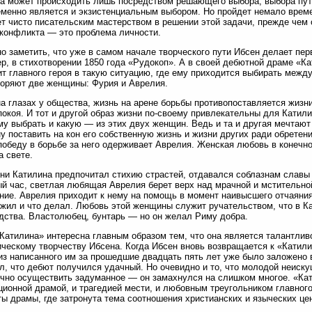
а может происходить лишь посредством решающего выбора, выбора пути
менно является и экзистенциальным выбором. Но пройдет немало време
т чисто писательским мастерством в решении этой задачи, прежде чем о
конфликта — это проблема личности.
о заметить, что уже в самом начале творческого пути Ибсен делает пер
р, в стихотворении 1850 года «Рудокоп». А в своей дебютной драме «Ка
ит главного героя в такую ситуацию, где ему приходится выбирать межд
оряют две женщины: Фурия и Аврелия.
а глазах у общества, жизнь на арене борьбы противопоставляется жизн
покоя. И тот и другой образ жизни по-своему привлекательны для Катилин
му выбрать и какую — из этих двух женщин. Ведь и та и другая мечтаю
у поставить на кон его собственную жизнь и жизни других ради обретен
победу в борьбе за него одерживает Аврелия. Женская любовь в конечн
а свете.
ни Катилина предпочитал стихию страстей, отдавался соблазнам славы и
й час, светлая любящая Аврелия берет верх над мрачной и мстительно
ние. Аврелия приходит к нему на помощь в момент наивысшего отчаяния и
жил и что делал. Любовь этой женщины служит ручательством, что в Ка
дства. Властолюбец, бунтарь — но он желал Риму добра.
Катилина» интересна главным образом тем, что она является талантли
ческому творчеству Ибсена. Когда Ибсен вновь возвращается к «Катилин
из написанного им за прошедшие двадцать пять лет уже было заложено в
л, что дебют получился удачный. Но очевидно и то, что молодой неиск
чно осуществить задуманное — он замахнулся на слишком многое. «Ка
ионной драмой, и трагедией мести, и любовным треугольником главного 
ы драмы, где затронута тема соотношения христианских и языческих це