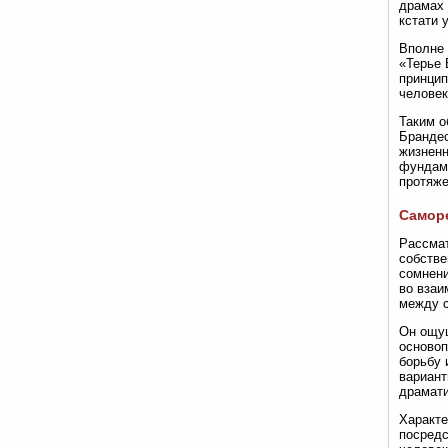
драмах 
кстати 
Вполне 
«Терье 
принцип
человек
Таким о
Брандес
жизненн
фундаме
протяже
Самор
Рассмат
собстве
сомнени
во взаи
между с
Он ощущ
основоп
борьбу 
вариант
драмати
Характе
посредс