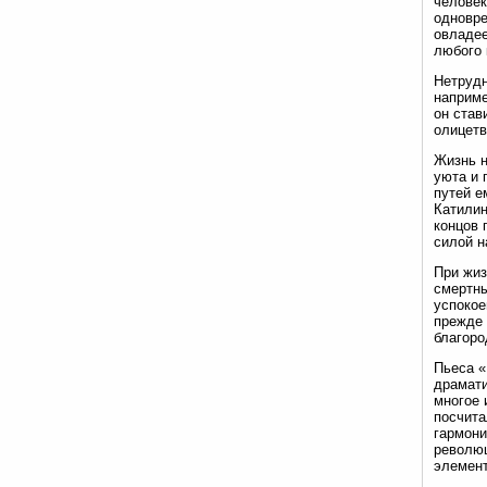
человек
одновре
овладее
любого 
Нетрудн
наприме
он став
олицетв
Жизнь н
уюта и 
путей е
Катилин
концов 
силой н
При жиз
смертны
успокое
прежде 
благоро
Пьеса «
драмати
многое 
посчита
гармони
революц
элемент