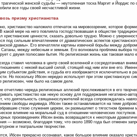
 трагической женской судьбы — неутоленная тоска Маргит и Йордис по
юбили все годы своей несчастливой жизни.
возь призму христианства
но, христианство наложило отпечаток на мировоззрение, которое форми
 В какой мере на него повлияла господствовавшая в обществе традицио
л христианские ценности, сказать довольно трудно. Можно с уверенност
ся под сильным впечатлением от драматических аспектов христианского
анской драмы». Его впечатляли картины извечной борьбы между добро
 Сатаны, между небесным и земным. Его волновала проблема выбора тог
рует с двумя полюсами бытия. Но религиозная жизнь как таковая мало е
сегда ставил человека в центр своей вселенной и сосредотачивал вниман
тношениях с некоей высшей силой, стоящей над ним или вне его. Имен
им субъектом действия, и судьба его изображается исключительно в ра
сти. Но поскольку Ибсен нередко использует при этом христианскую сим
е религиозен, чем было на самом деле.
е отчетливо череда религиозных аллюзий прослеживается в его творчес
ривать христианство как некую основу для поддержания негативно-авто
т, что деятельность священнослужителей всегда сопровождалась навя
ением свободы индивида. Ибсен также останавливается на теме добров
збравшие стезю служения церкви, он размышляет о тягостном бремени м
ческое влияние на моральный суд в отношении человеческих поступков.
орных произведениях Ибсен вновь возвращается к некоторым драматиче
ния — возможно, благодаря тому, что около 1890 года был отменен запр
атурном и театральном творчестве.
тся, Ибсен прекрасно осознавал, какое большое влияние оказало христ