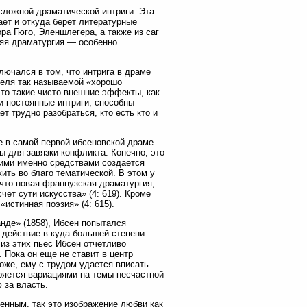
сложной драматической интриги. Эта
ает и откуда берет литературные
а Гюго, Эленшлегера, а также из саг
няя драматургия — особенно
лючался в том, что интрига в драме
теля так называемой «хорошо
 что такие чисто внешние эффекты, как
и постоянные интриги, способны
т трудно разобраться, кто есть кто и
е в самой первой ибсеновской драме —
 для завязки конфликта. Конечно, это
кими именно средствами создается
ить во благо тематической. В этом у
 что новая французская драматургия,
чет сути искусства» (4: 619). Кроме
«истинная поэзия» (4: 615).
нде» (1858), Ибсен попытался
 действие в куда большей степени
из этих пьес Ибсен отчетливо
 Пока он еще не ставит в центр
оже, ему с трудом удается вписать
ряется вариациями на темы несчастной
 за власть.
ненным, так это изображение любви как