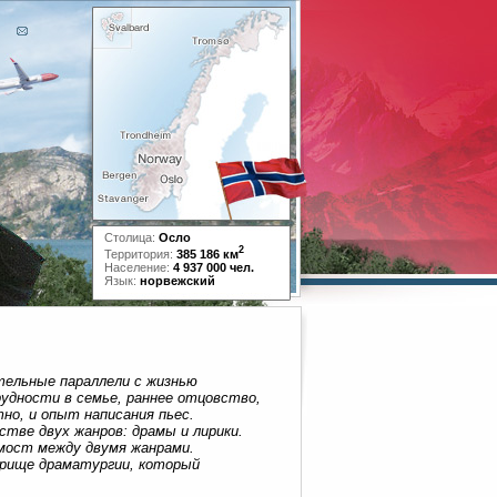
Столица:
Осло
2
Территория:
385 186 км
Население:
4 937 000 чел.
Язык:
норвежский
тельные параллели с жизнью
рудности в семье, раннее отцовство,
о, и опыт написания пьес.
стве двух жанров: драмы и лирики.
мост между двумя жанрами.
оприще драматургии, который