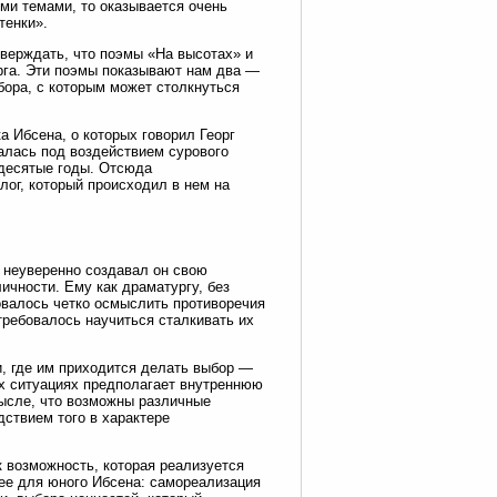
ми темами, то оказывается очень
тенки».
верждать, что поэмы «На высотах» и
рга. Эти поэмы показывают нам два —
бора, с которым может столкнуться
а Ибсена, о которых говорил Георг
алась под воздействием сурового
идесятые годы. Отсюда
ог, который происходил в нем на
 неуверенно создавал он свою
ичности. Ему как драматургу, без
овалось четко осмыслить противоречия
требовалось научиться сталкивать их
, где им приходится делать выбор —
х ситуациях предполагает внутреннюю
мысле, что возможны различные
дствием того в характере
к возможность, которая реализуется
ее для юного Ибсена: самореализация