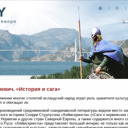
ревич. «История и сага»
яжении многих столетий исландский народ играл роль хранителя культу
л и обогащал их.
роизведений средневековой скандинавской литературы видное место за
кого историка Снорри Стурлусона «Хеймскрингла» («Саги о норвежских к
 Норвегии и других стран Северной Европы, а также содержится много с
 о Руси. «Хеймскрингла» представляет большой интерес не только как ис
к скандинавской культуры, запечатлевший специфическое мировосприяти