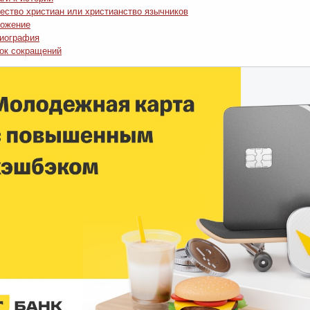
ество христиан или христианство язычников
ожение
иография
ок сокращений