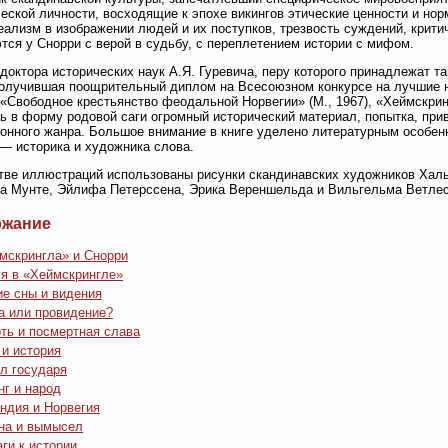
еской личности, восходящие к эпохе викингов этические ценности и но
еализм в изображении людей и их поступков, трезвость суждений, крити
тся у Снорри с верой в судьбу, с переплетением истории с мифом.
 доктора исторических наук А.Я. Гуревича, перу которого принадлежат та
получившая поощрительный диплом на Всесоюзном конкурсе на лучшие 
 «Свободное крестьянство феодальной Норвегии» (М., 1967), «Хеймскри
ь в форму родовой саги огромный исторический материал, попытка, пр
онного жанра. Большое внимание в книге уделено литературным особенн
— историка и художника слова.
тве иллюстраций использованы рисунки скандинавских художников Халь
а Мунте, Эйлифа Петерссена, Эрика Вереншельда и Вильгельма Ветлес
ржание
мскрингла» и Снорри
я в «Хеймскрингле»
е сны и видения
а или провидение?
ть и посмертная слава
и история
л государя
нг и народ
ндия и Норвегия
на и вымысел
аги к истории