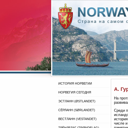
ИСТОРИЯ НОРВЕГИИ
А. Гу
НОРВЕГИЯ СЕГОДНЯ
На прот
ЭСТЛАНН (ØSTLANDET)
развива
СЁРЛАНН (SØRLANDET)
Среди п
исландс
история
ВЕСТЛАНН (VESTANDET)
числе и
памятни
ТРЁНДЕЛАГ (TRØNDELAG)