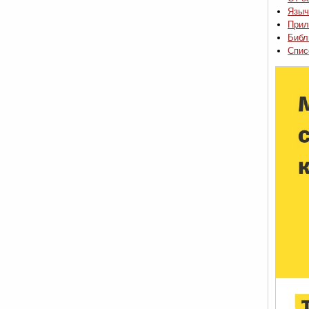
Языч
Прил
Библ
Спис