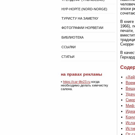
человеч
эпохи р
НУР-НОРГЕ (NORD-NORGE)
сочетаю
ТУРИСТУ НА ЗАМЕТКУ
В книге
1966), 
ФОТОГРАФИИ НОРВЕГИИ
печати,
вместит
БИБЛИОТЕКА
традици
Снорри 
ССЫЛКИ
В качес
СТАТЬИ
Герхард
Соде
на правах рекламы
«Хей
•
https://car-life23.ru
когда
Врем
необходимо делать химчистку
Вещи
салона.
Удач
Смер
Миф 
Идеа
Кону
Исла
Исти
От с