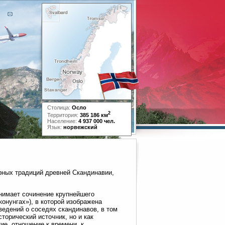
Столица:
Осло
2
Территория:
385 186 км
Население:
4 937 000 чел.
Язык:
норвежский
рных традиций древней Скандинавии,
нимает сочинение крупнейшего
онунгах»), в которой изображена
ведений о соседях скандинавов, в том
торический источник, но и как
е, отношение к времени, к