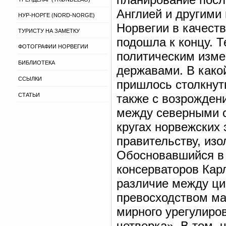
Англией и другими
НУР-НОРГЕ (NORD-NORGE)
Норвегии в качест
ТУРИСТУ НА ЗАМЕТКУ
подошла к концу. Т
ФОТОГРАФИИ НОРВЕГИИ
политическим изм
БИБЛИОТЕКА
державами. В како
ССЫЛКИ
пришлось столкнуть
СТАТЬИ
также с возрожден
между северными с
кругах норвежских
правительству, изо
Обосновавшийся в
консерваторов Кар
различие между ц
превосходством ма
мирного урегулиро
четверка». В том,