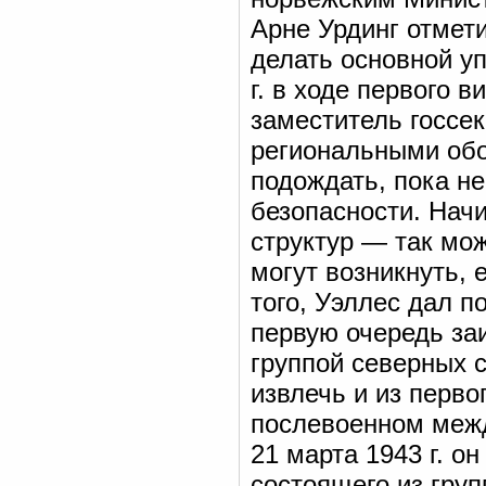
Арне Урдинг отмет
делать основной у
г. в ходе первого 
заместитель госсек
региональными об
подождать, пока не
безопасности. Начи
структур — так мож
могут возникнуть, 
того, Уэллес дал п
первую очередь за
группой северных 
извлечь и из перво
послевоенном межд
21 марта 1943 г. о
состоящего из груп