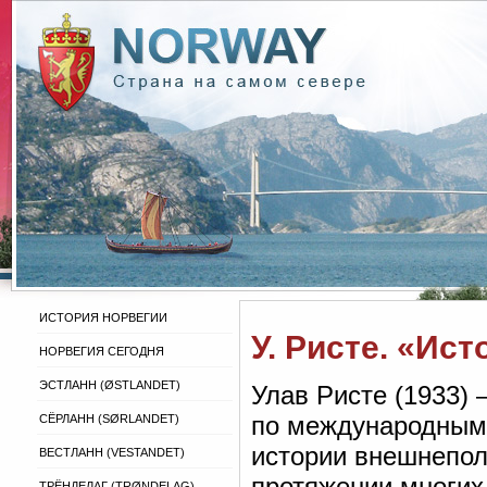
ИСТОРИЯ НОРВЕГИИ
У. Ристе. «Ис
НОРВЕГИЯ СЕГОДНЯ
ЭСТЛАНН (ØSTLANDET)
Улав Ристе (1933)
по международным 
СЁРЛАНН (SØRLANDET)
истории внешнепол
ВЕСТЛАНН (VESTANDET)
протяжении многих
ТРЁНДЕЛАГ (TRØNDELAG)