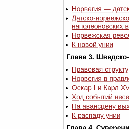
Норвегия — датс
Датско-норвежско
наполеоновских 
Норвежская револ
К новой унии
Глава 3. Шведско
Правовая структу
Норвегия в прав
Оскар I и Карл X
Ход событий нес
На авансцену вых
К распаду унии
Глава 4. Суверен