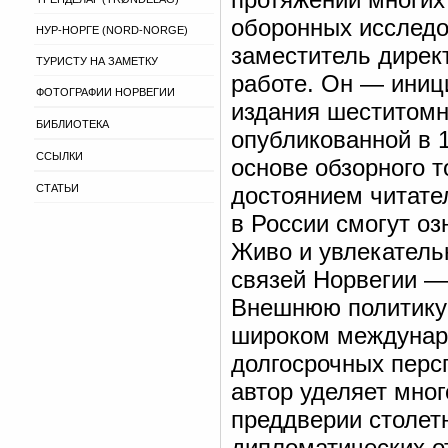
оборонных исследо
НУР-НОРГЕ (NORD-NORGE)
заместитель дирек
ТУРИСТУ НА ЗАМЕТКУ
работе. Он — иниц
ФОТОГРАФИИ НОРВЕГИИ
издания шеститомн
БИБЛИОТЕКА
опубликованной в 1
ССЫЛКИ
основе обзорного т
СТАТЬИ
достоянием читате
в России смогут оз
Живо и увлекатель
связей Норвегии —
Внешнюю политику 
широком междунаро
долгосрочных перс
автор уделяет мног
преддверии столет
дипломатических о