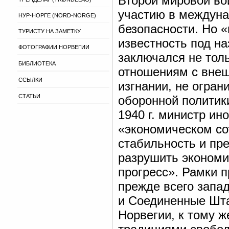
Второй мировой во
участию в междуна
НУР-НОРГЕ (NORD-NORGE)
безопасности. Но 
ТУРИСТУ НА ЗАМЕТКУ
известность под н
ФОТОГРАФИИ НОРВЕГИИ
заключался не толь
БИБЛИОТЕКА
отношениям с внеш
ССЫЛКИ
изгнании, не огран
СТАТЬИ
оборонной политик
1940 г. министр ин
«экономическом с
стабильность и пр
разрушить экономи
прогресс». Рамки 
прежде всего запа
и Соединенные Шта
Норвегии, к тому 