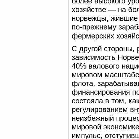
более высокого ур
хозяйстве — на бо
норвежцы, жившие 
по-прежнему зараб
фермерских хозяй
С другой стороны,
зависимость Норве
40% валового наци
мировом масштабе 
флота, зарабатыва
финансирования по
состояла в том, ка
регулированием вну
неизбежный процес
мировой экономике
импульс, отступив