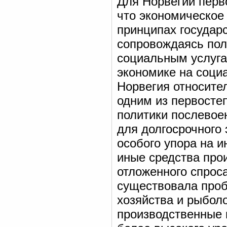
Для Норвегии перв
что экономическое
принципах государ
сопровождаясь пол
социальным услуга
экономике на социа
Норвегия относите
одним из первосте
политики послевое
для долгосрочного 
особого упора на 
иные средства про
отложенного спроса
существовала проб
хозяйства и рыболо
производственные