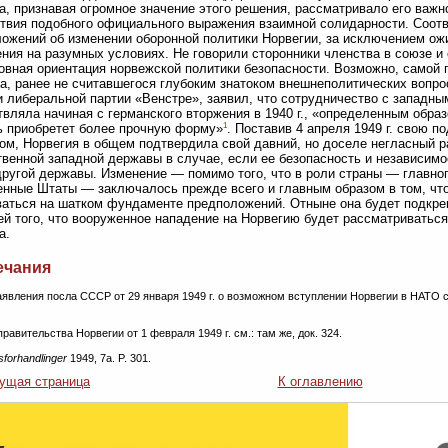
а, признавая огромное значение этого решения, рассматривало его важ
твия подобного официального выражения взаимной солидарности. Соотв
ожений об изменении оборонной политики Норвегии, за исключением ож
ния на разумных условиях. Не говорили сторонники членства в союзе и
овная ориентация норвежской политики безопасности. Возможно, самой 
а, ранее не считавшегося глубоким знатоком внешнеполитических вопро
 либеральной партии «Венстре», заявил, что сотрудничество с западны
вляла начиная с германского вторжения в 1940 г., «определенным обра
1
ь приобретет более прочную форму»
. Поставив 4 апреля 1949 г. свою 
ом, Норвегия в общем подтвердила свой давний, но доселе негласный р
венной западной державы в случае, если ее безопасность и независимо
ругой державы. Изменение — помимо того, что в роли страны — главно
нные Штаты — заключалось прежде всего и главным образом в том, что
аться на шатком фундаменте предположений. Отныне она будет подкре
ей того, что вооруженное нападение на Норвегию будет рассматриваться
а.
ечания
заявления посла СССР от 29 января 1949 г. о возможном вступлении Норвегии в НАТО с
правительства Норвегии от 1 февраля 1949 г. см.: там же, док. 324.
sforhandlinger
1949, 7a. P. 301.
ущая страница
К оглавлению