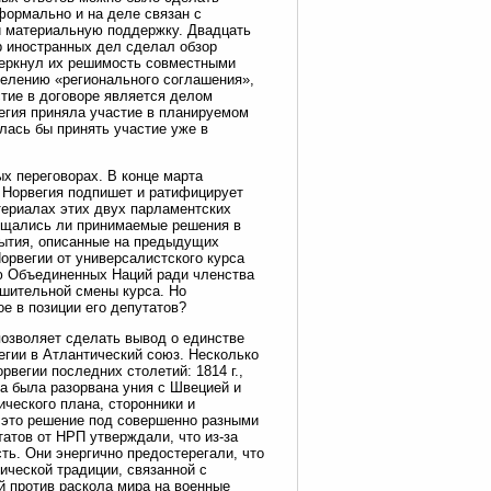
 формально и на деле связан с
и материальную поддержку. Двадцать
р иностранных дел сделал обзор
черкнул их решимость совместными
делению «регионального соглашения»,
тие в договоре является делом
егия приняла участие в планируемом
лась бы принять участие уже в
х переговорах. В конце марта
о Норвегия подпишет и ратифицирует
териалах этих двух парламентских
ущались ли принимаемые решения в
бытия, описанные на предыдущих
орвегии от универсалистского курса
ию Объединенных Наций ради членства
шительной смены курса. Но
е в позиции его депутатов?
позволяет сделать вывод о единстве
гии в Атлантический союз. Несколько
вегии последних столетий: 1814 г.,
гда была разорвана уния с Швецией и
ческого плана, сторонники и
 это решение под совершенно разными
атов от НРП утверждали, что из-за
ь. Они энергично предостерегали, что
ической традиции, связанной с
 против раскола мира на военные