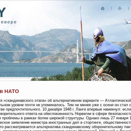
 в НАТО
я «скандинавского этапа» об альтернативном варианте — Атлантическо
ьном уровне почти не упоминалось. Тем не менее уже с осени он стал
тве предпочтительного. 10 декабря 1948 г. Ланге впервые намекнул: есл
ворительного ответа на обеспокоенность Норвегии в сфере безопасности
 проблемы в рамках более широкой структуры. Однако лишь 27 января 1
еское заявление министра иностранных дел в стортинге, общественно
что рассматривается альтернатива скандинавскому оборонительному пак