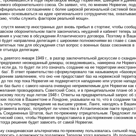
, проявившихся в ходе переговоров между Норвегией, Швецией и Данией
емого оборонительного союза. Он заявил, что, по мнению Норвегии, под
официальным соглашением с более широкой региональной системой безо
нию» основываться на идее «регионального сотрудничества, охватыва
рию, чтобы служить фактором реальной мощи».
спустя министр иностранных дел вновь прибыл в стортинг, чтобы сообщи
авском оборонительном пакте закончились неудачей и кабинет теперь з
ения к участию в обсуждении Атлантического договора. Поэтому в Ваши
 будет направлена делегация с широкими полномочиями во главе с са
ритетных тем для обсуждения стал вопрос о военных базах союзников в
е отъезда делегации.
ь девятого января 1949 г., в разгар заключительной дискуссии о сканди
предпринял неожиданный демарш, осведомившись, намерена ли Норвеги
и если да, то будет ли это означать создание на ее территории иностра
*
 баз
. В ответ правительство сформулировало так называемую «базовую
ронним заявлением, что оно «не предоставит баз на норвежской террит
 до тех пор пока Норвегия не подвергнется нападению или угрозе напад
х баз было с самого начала очевидно неприемлемым для Норвегии как п
ежелания провоцировать Советский Союз, и в принципиальном плане об 
нскому послу еще летом 1948 г. Ответы на предварительный запрос об 
ких послов в Вашингтоне и Лондоне, указывали на то, что в создании та
ь получить подтверждение на высшем уровне, Ланге, находясь в Вашин
ртамента вопрос, потребует ли членство в Атлантическом пакте предоста
ь Соединенных Штатов, был по-прежнему отрицательным. Предложит ли
ческий союз, чтобы Норвегия предоставила в распоряжение союзников н
 тогда решение будет зависеть от самой Норвегии.
ку скандинавская альтернатива по-прежнему пользовалась сильной подд
спросить о возможности поддержки Западом этого варианта. Из получен