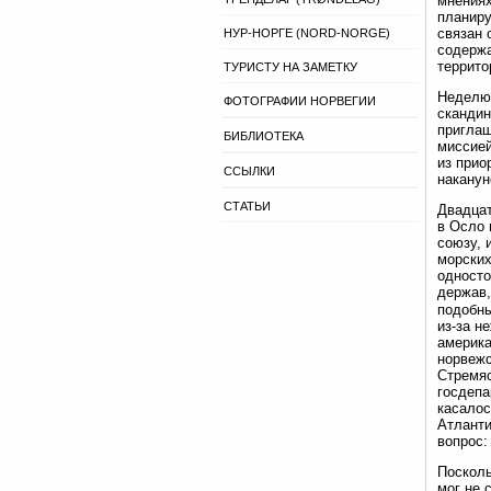
мнениях
планиру
связан 
НУР-НОРГЕ (NORD-NORGE)
содержа
террито
ТУРИСТУ НА ЗАМЕТКУ
Неделю 
ФОТОГРАФИИ НОРВЕГИИ
скандин
приглаш
БИБЛИОТЕКА
миссией
из прио
ССЫЛКИ
наканун
СТАТЬИ
Двадцат
в Осло 
союзу, 
морских
односто
держав,
подобны
из-за н
америка
норвежс
Стремяс
госдепа
касалос
Атланти
вопрос:
Посколь
мог не 