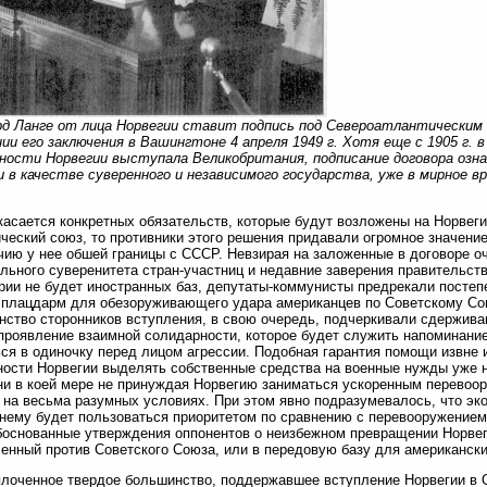
д Ланге от лица Норвегии ставит подпись под Североатлантическим 
ии его заключения в Вашингтоне 4 апреля 1949 г. Хотя еще с 1905 г. 
ности Норвегии выступала Великобритания, подписание договора озна
 в качестве суверенного и независимого государства, уже в мирное 
касается конкретных обязательств, которые будут возложены на Норвеги
ческий союз, то противники этого решения придавали огромное значени
ию у нее обшей границы с СССР. Невзирая на заложенные в договоре 
льного суверенитета стран-участниц и недавние заверения правительств
рии не будет иностранных баз, депутаты-коммунисты предрекали посте
 плацдарм для обезоруживающего удара американцев по Советскому Со
ство сторонников вступления, в свою очередь, подчеркивали сдержив
 проявление взаимной солидарности, которое будет служить напоминание
ся в одиночку перед лицом агрессии. Подобная гарантия помощи извне 
ости Норвегии выделять собственные средства на военные нужды уже н
ни в коей мере не принуждая Норвегию заниматься ускоренным перевоо
на весьма разумных условиях. При этом явно подразумевалось, что эк
нему будет пользоваться приоритетом по сравнению с перевооружением
боснованные утверждения оппонентов о неизбежном превращении Норвеги
енный против Советского Союза, или в передовую базу для американск
плоченное твердое большинство, поддержавшее вступление Норвегии в 