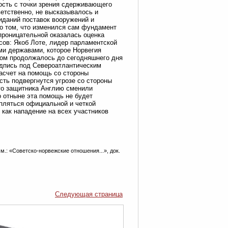
ность с точки зрения сдерживающего
етственно, не высказывалось и
иданий поставок вооружений и
 о том, что изменился сам фундамент
проницательной оказалась оценка
сов: Якоб Лоте, лидер парламентской
ми державами, которое Норвегия
зом продолжалось до сегодняшнего дня
подпись под Североатлантическим
асчет на помощь со стороны
сть подвергнутся угрозе со стороны
го защитника Англию сменили
 отныне эта помощь не будет
пляться официальной и четкой
 как нападение на всех участников
м.: «Советско-норвежские отношения...», док.
Следующая страница