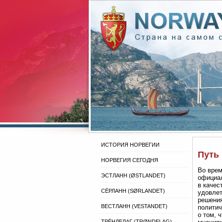
ИСТОРИЯ НОРВЕГИИ
Путь
НОРВЕГИЯ СЕГОДНЯ
Во врем
ЭСТЛАНН (ØSTLANDET)
официал
в качес
СЁРЛАНН (SØRLANDET)
удовлет
решения
ВЕСТЛАНН (VESTANDET)
политич
о том, 
ТРЁНДЕЛАГ (TRØNDELAG)