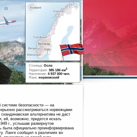
Столица:
Осло
2
Территория:
385 186 км
Население:
4 937 000 чел.
Язык:
норвежский
й системе безопасности — на
 серьезно рассматриваться норвежцами
и скандинавская альтернатива не даст
, ей, возможно, придется искать
949 г., услышав развернутое
сть была официально проинформирована
ту. Ланге сообщил о различиях во