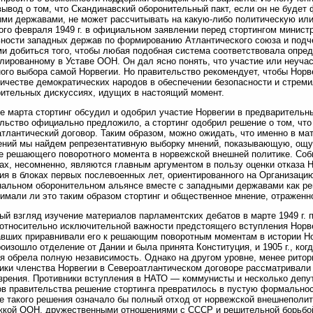
вывод о том, что Скандинавский оборонительный пакт, если он не будет
ми державами, не может рассчитывать на какую-либо политическую ил
ого февраля 1949 г. в официальном заявлении перед стортингом минист
ности западных держав по формированию Атлантического союза и под
и добиться того, чтобы любая подобная система соответствовала опре
ированному в Уставе ООН. Он дал ясно понять, что участие или неучас
ого выбора самой Норвегии. Но правительство рекомендует, чтобы Норв
ичестве демократических народов в обеспечении безопасности и стреми
ительных дискуссиях, идущих в настоящий момент.
е марта стортинг обсудил и одобрил участие Норвегии в предварительны
льство официально предложило, а стортинг одобрил решение о том, чт
тлантический договор. Таким образом, можно ожидать, что именно в ма
ений мы найдем репрезентативную выборку мнений, показывающую, ощ
е решающего поворотного момента в норвежской внешней политике. Со
ах, несомненно, являются главным аргументом в пользу оценки отказа Н
ия в блоках первых послевоенных лет, ориентированного на Организац
нальном оборонительном альянсе вместе с западными державами как ре
имали ли это таким образом стортинг и общественное мнение, отраженно
ый взгляд изучение материалов парламентских дебатов в марте 1949 г. 
относительно исключительной важности предстоящего вступления Норве
вших приравнивали его к решающим поворотным моментам в истории Нор
роизошло отделение от Дании и была принята Конституция, и 1905 г., ко
я обрела полную независимость. Однако на другом уровне, менее ритори
ики членства Норвегии в Североатлантическом договоре рассматривали
зрения. Противники вступления в НАТО — коммунисты и несколько депут
в правительства решение стортинга превратилось в пустую формальност
е такого решения означало бы полный отход от норвежской внешнеполит
кой ООН, дружественными отношениями с СССР и решительной борьбой