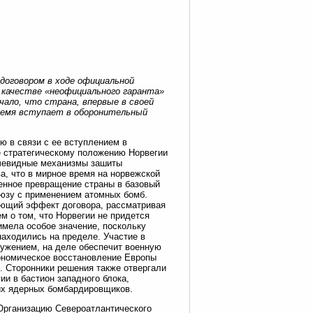
договором в ходе официальной
в качестве «неофициального гаранта»
чало, что страна, впервые в своей
время вступает в оборонительный
ю в связи с ее вступлением в
е стратегическому положению Норвегии
очевидные механизмы зашиты
а, что в мирное время на норвежской
пенное превращение страны в базовый
юзу с применением атомных бомб.
ающий эффект договора, рассматривая
м о том, что Норвегии не придется
имела особое значение, поскольку
аходились на пределе. Участие в
ружением, на деле обеспечит военную
ономическое восстановление Европы
. Сторонники решения также отвергали
и в бастион западного блока,
их ядерных бомбардировщиков.
Организацию Североатлантического