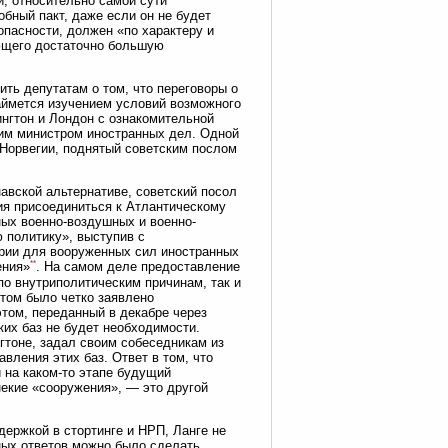
, относительно самой сути
обный пакт, даже если он не будет
пасности, должен «по характеру и
ющего достаточно большую
ть депутатам о том, что переговоры о
аймется изучением условий возможного
нгтон и Лондон с ознакомительной
мим министром иностранных дел. Одной
 Норвегии, поднятый советским послом
навской альтернативе, советский посол
я присоединиться к Атлантическому
нных военно-воздушных и военно-
 политику», выступив с
ории для вооруженных сил иностранных
**
ения»
. На самом деле предоставление
о внутриполитическим причинам, так и
этом было четко заявлено
этом, переданный в декабре через
ких баз не будет необходимости.
гтоне, задал своим собеседникам из
вления этих баз. Ответ в том, что
 на каком-то этапе будущий
екие «сооружения», — это другой
ержкой в стортинге и НРП, Ланге не
ных ответов можно было сделать