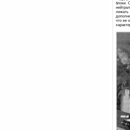
блоки. 
нейтрал
лежать 
дополне
что ее 
характе