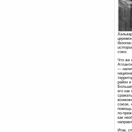
Хальвар
церемон
безопас
истории
союз.
Что же 
Атланти
— налич
национа
террито
район и
Большин
его как
сражать
возможн
союзе, 
помощь 
по-преж
как нео
направл
Итак, с