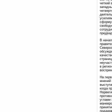
четкий 
западны
четверт
деятель
усилиям
сформул
свободн
сотрудн
предвар
В начал
правите
Североа
обсужд
качеств
страниц
неучаст
в регио
восприн
На перв
мнений 
выступа
когда п
Норвеги
противн
углами 
маневро
приняти
поддерж