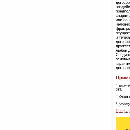
договор
воздейс
предпол
снаряже
или осн
человек
фракции
осущест
и тепер
договор
дружест
любой д
Соедине
основыв
гаранти
договор
Прим
*
. Текст 
323.
**
. Ответ 
1
.
Storting
Предыд