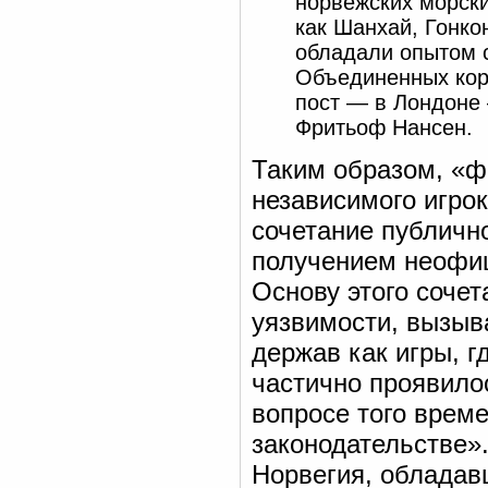
норвежских морски
как Шанхай, Гонко
обладали опытом 
Объединенных кор
пост — в Лондоне
Фритьоф Нансен.
Таким образом, «ф
независимого игро
сочетание публичн
получением неофиц
Основу этого соче
уязвимости, вызыв
держав как игры, г
частично проявило
вопросе того врем
законодательстве».
Норвегия, обладав