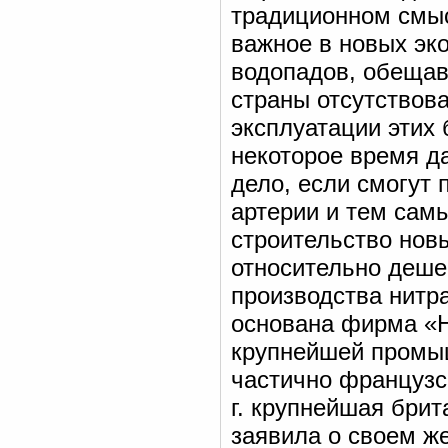
традиционном смыс
важное в новых эк
водопадов, обещав
страны отсутствов
эксплуатации этих 
некоторое время да
дело, если смогут 
артерии и тем сам
строительство нов
относительно дешев
производства нитр
основана фирма «Н
крупнейшей промы
частично французск
г. крупнейшая бри
заявила о своем ж