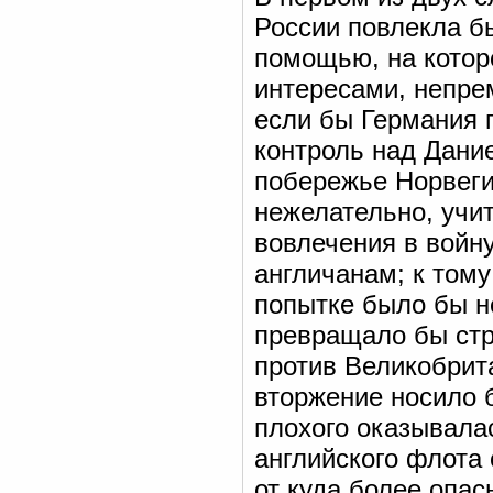
России повлекла б
помощью, на котор
интересами, непре
если бы Германия 
контроль над Дани
побережье Норвеги
нежелательно, учи
вовлечения в войну
англичанам; к том
попытке было бы н
превращало бы стр
против Великобрит
вторжение носило б
плохого оказывала
английского флота
от куда более опас