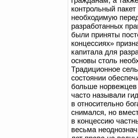
гражданам, а такж
контрольный пакет
необходимую перед
разработанных прав
были приняты пост
концессиях» призн
капитала для разр
основы столь необ
Традиционное сель
состоянии обеспеч
больше норвежцев 
часто называли ги
в относительно бог
снимался, но вмест
в концессию частн
весьма неоднознач