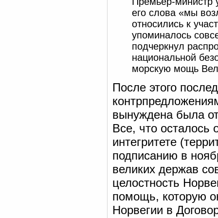
Премьер-министр у
его слова «мы во
относились к учас
упоминалось совсе
подчеркнул распро
национальной безо
морскую мощь Вел
После этого после
контрпредложениям
вынуждена была от
Все, что осталось 
интегритете (терри
подписанию в ноябр
великих держав со
целостность Норвег
помощь, которую о
Норвегии в Догово