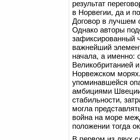
результат перегово
в Норвегии, да и 
Договор в лучшем 
Однако авторы под
зафиксированный ч
важнейший элемент
начала, а именно:
Великобританией и
Норвежском морях.
упоминавшейся опа
амбициями Швеции,
стабильности, зат
могла представлять
война на море меж
положении тогда о
В первом из двух 