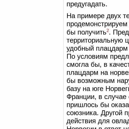
предугадать.
На примере двух т
продемонстрируем 
2
бы получить
. Пре
территориальную ц
удобный плацдарм 
По условиям предл
смогла бы, в качес
плацдарм на норве
бы возможным нару
базу на юге Норвег
Франции, в случае
пришлось бы оказа
союзника. Другой 
действия для овла
Норвегии в ответ н