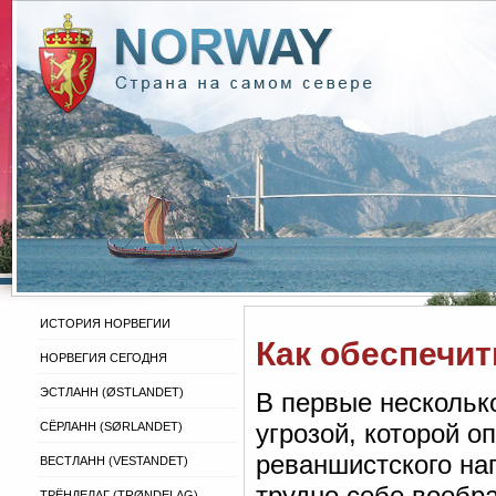
ИСТОРИЯ НОРВЕГИИ
Как обеспечи
НОРВЕГИЯ СЕГОДНЯ
ЭСТЛАНН (ØSTLANDET)
В первые нескольк
угрозой, которой 
СЁРЛАНН (SØRLANDET)
реваншистского на
ВЕСТЛАНН (VESTANDET)
трудно себе вообра
ТРЁНДЕЛАГ (TRØNDELAG)