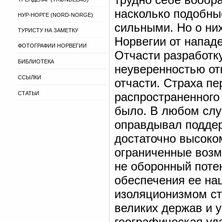
насколько подобны
НУР-НОРГЕ (NORD-NORGE)
сильными. Но о ни
ТУРИСТУ НА ЗАМЕТКУ
Норвегии от напад
ФОТОГРАФИИ НОРВЕГИИ
Отчасти разработк
БИБЛИОТЕКА
неуверенностью от
ССЫЛКИ
отчасти. Страха п
СТАТЬИ
распространенного
было. В любом случ
оправдывал поддер
достаточно высоком
ограниченные возм
не оборонный поте
обеспечения ее на
изоляционизмом ст
великих держав и у
географическая уда