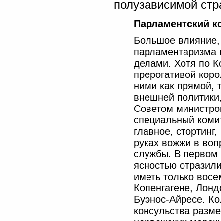
полузависимой стр
Парламентский к
Большое влияние, 
парламентаризма в
делами. Хотя по К
прерогативой коро
ними как прямой, 
внешней политики,
Советом министров
специальный комит
главное, стортинг
руках вожжи в воп
службы. В первом
ясностью отразил
иметь только восе
Копенгагене, Лонд
Буэнос-Айресе. Ко
консульства разме