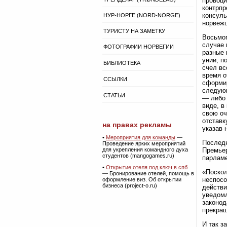
провоци
контрпр
консуль
НУР-НОРГЕ (NORD-NORGE)
норвежц
ТУРИСТУ НА ЗАМЕТКУ
Восьмог
случае 
ФОТОГРАФИИ НОРВЕГИИ
разные 
унии, п
БИБЛИОТЕКА
счел вс
время о
ССЫЛКИ
сформир
следующ
СТАТЬИ
— либо 
виде, в
свою оч
отставк
на правах рекламы
указав 
•
Мероприятия для команды
—
Последн
Проведение ярких мероприятий
для укрепления командного духа
Премьер
студентов (mangogames.ru)
парлам
•
Открытие отеля под ключ в спб
«Поскол
— Бронирование отелей, помощь в
неспосо
оформление виз. Об открытии
бизнеса (project-o.ru)
действи
уведомл
законод
прекращ
И так з