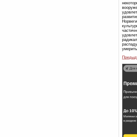
некотор
вооруже
удовлет
развити
Норвеги
культур
частичн
удовлет
радикал
распаду
умерить
Предыд