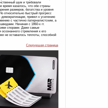
инственный шум и требовали
е время казалось, что обе страны
рения размеров, богатства и уровня
Но относительно быстрый прогресс
— демократизации, привел к усилению
овению с частично патерналистским, а
ведами. Начиная с 1860-х гг.
кими спорами. Даже самые
 осознанного стремления к его
уже не оставалось теплоты, способной
Следующая страница