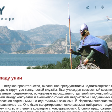
паду унии
г. шведское правительство, охваченное предчувствием надвигающегося 
оры о структуре консульской службы. Был учрежден совместный комитет
ванные предложения, основанные на создании отдельной консульской с
ния между консулами и внешнеполитическим ведомством Соединенных 
оваться отдельными, но идентичными законами. В Норвегии внесение та
правительства. Оно было сформировано после разрыва либералов-тради
е» и их вступления в коалицию с консерваторами. В своих предложения