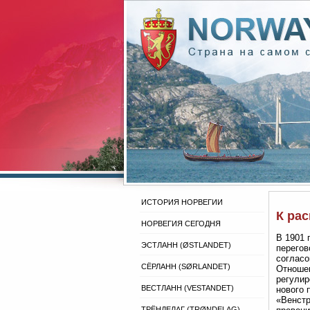
ИСТОРИЯ НОРВЕГИИ
К рас
НОРВЕГИЯ СЕГОДНЯ
В 1901 
ЭСТЛАНН (ØSTLANDET)
перегов
согласо
СЁРЛАНН (SØRLANDET)
Отноше
регулир
ВЕСТЛАНН (VESTANDET)
нового 
«Венстр
ТРЁНДЕЛАГ (TRØNDELAG)