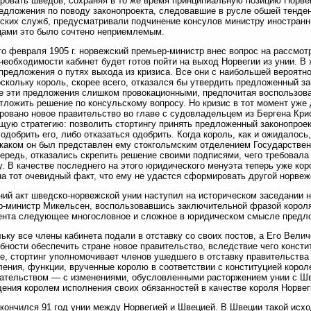
ровать шведов, сохраняя в то же время принципиальную позицию Норве
едложения по поводу законопроекта, следовавшие в русле обшей тенде
ских служб, предусматривали подчинение консулов министру иностранны
ами это было сочтено неприемлемым.
о февраля 1905 г. норвежский премьер-министр внес вопрос на рассмотре
необходимости кабинет будет готов пойти на выход Норвегии из унии. В
предложения о путях выхода из кризиса. Все они с наибольшей вероят
оскольку король, скорее всего, отказался бы утвердить предложенный за
е эти предложения слишком провокационными, предпочитая воспользова
тложить решение по консульскому вопросу. Но кризис в тот момент уже 
овано новое правительство во главе с судовладельцем из Бергена Кр
ую стратегию: позволить стортингу принять предложенный законопроек
одобрить его, либо отказаться одобрить. Когда король, как и ожидалось,
 каком он был представлен ему стокгольмским отделением Государствен
ередь, отказались скрепить решение своими подписями, чего требовала 
у. В качестве последнего на этого юридического менуэта теперь уже кор
на тот очевидный факт, что ему не удастся сформировать другой норвеж
ий акт шведско-норвежской унии наступил на историческом заседании но
-министр Микельсен, воспользовавшись заключительной фразой короля
ента следующее многословное и сложное в юридическом смысле предл
ьку все члены кабинета подали в отставку со своих постов, а Его Вели
бности обеспечить стране новое правительство, вследствие чего конст
е, стортинг уполномочивает членов ушедшего в отставку правительства
ения, функции, врученные королю в соответствии с конституцией корол
ательством — с изменениями, обусловленными расторжением унии с Шв
ения королем исполнения своих обязанностей в качестве короля Норвег
акончился 91 год унии между Норвегией и Швецией. В Швеции такой исхо