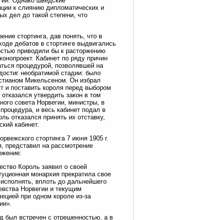
гии. Однако шведские
нции к слиянию дипломатических и
х дел до такой степени, что
ние стортинга, дав понять, что в
 ходе дебатов в стортинге выдвигались
ностью приводили бы к расторжению
конопроект. Кабинет по ряду причин
ться процедурой, позволявшей на
достиг необратимой стадии: было
истианом Микельсеном. Он избрал
т и поставить короля перед выбором
 отказался утвердить закон в том
ного совета Норвегии, министры, в
процедура, и весь кабинет подал в
оль отказался принять их отставку,
ский кабинет.
рвежского стортинга 7 июня 1905 г.
, представил на рассмотрение
ожение:
чество Король заявил о своей
итуционная монархия прекратила свое
 исполнять, вплоть до дальнейшего
евства Норвегии и текущим
ецией при одном короле из-за
ии».
д был встречен с отрешенностью, а в