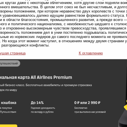
ых кругах даже с некоторым облегчением, хотя другие слои подняли во
нного вмешательства. В целом этот союз не был несчастливым, и долго
ворены положением, при котором неравенство двух королевств с точки з
я уравновешивалось далеко идущим равенством формального статуса. 
и в области благосостояния, промышленного развития, а прежде всего 
ного и политического национализма, с неизбежностью шедшего к столкн
о и откровенно высокомерным чувством превосходства, проявлявшимся ш
воренность положением дел в унии постепенно подрывалась политичес
ьные из норвежских лидеров до самого последнего момента не проявили
. Но когда этот момент наступил, в отношениях между двумя странами 
 разгорающиеся конфликты.
ущая страница
К оглавлению