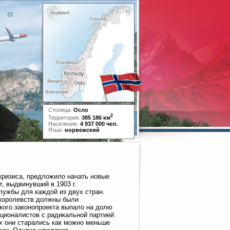
Столица:
Осло
2
Территория:
385 186 км
Население:
4 937 000 чел.
Язык:
норвежский
кризиса, предложило начать новые
, выдвинувший в 1903 г.
лужбы для каждой из двух стран.
королевств должны были
кого законопроекта выпало на долю
ционалистов с радикальной партией
х они старались как можно меньше