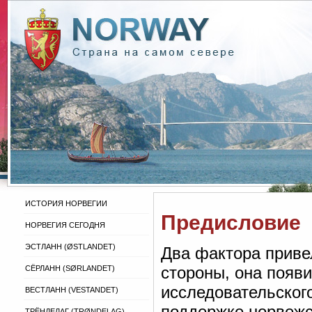
ИСТОРИЯ НОРВЕГИИ
Предисловие
НОРВЕГИЯ СЕГОДНЯ
ЭСТЛАНН (ØSTLANDET)
Два фактора привел
стороны, она появи
СЁРЛАНН (SØRLANDET)
исследовательског
ВЕСТЛАНН (VESTANDET)
поддержке норвежс
ТРЁНДЕЛАГ (TRØNDELAG)