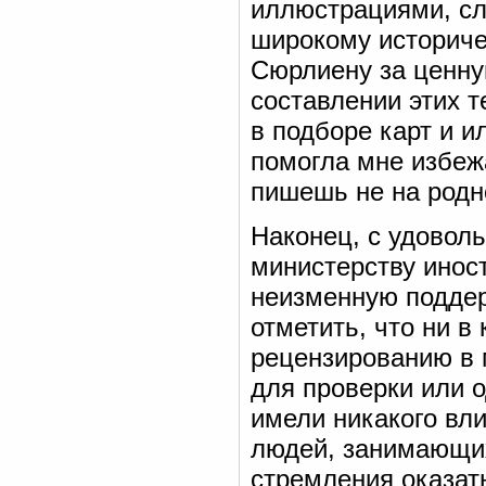
иллюстрациями, с
широкому историче
Сюрлиену за ценну
составлении этих т
в подборе карт и 
помогла мне избеж
пишешь не на родн
Наконец, с удовол
министерству инос
неизменную поддер
отметить, что ни в
рецензированию в 
для проверки или 
имели никакого вли
людей, занимающих
стремления оказать