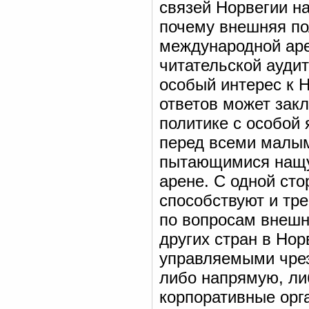
связей Норвегии н
почему внешняя по
международной аре
читательской аудит
особый интерес к 
ответов может зак
политике с особой
перед всеми малым
пытающимися нащу
арене. С одной ст
способствуют и тр
по вопросам внешн
других стран в Но
управляемыми чрез
либо напрямую, ли
корпоративные орг