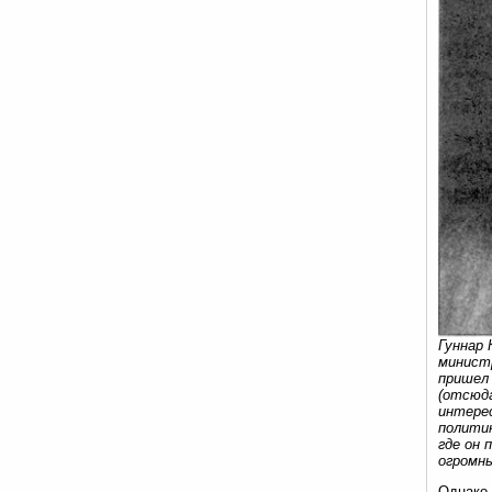
Гуннар 
министр
пришел 
(отсюда
интерес
политик
где он 
огромн
Однако 