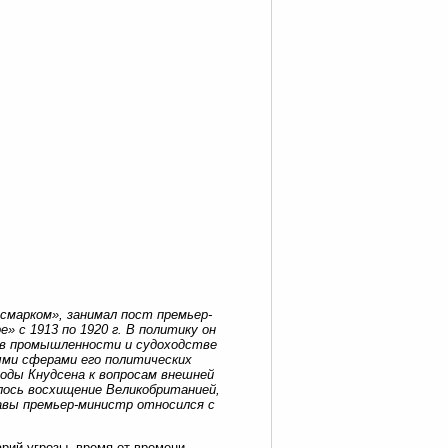
исмарком», занимал пост премьер-
» с 1913 по 1920 г. В политику он
у в промышленности и судоходстве
ыми сферами его политических
оды Кнудсена к вопросам внешней
лось восхищение Великобританией,
жавы премьер-министр относился с
рий угрозы, время от времени