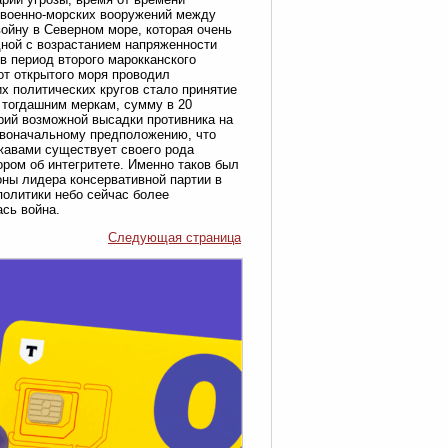
а военно-морских вооружений между
ойну в Северном море, которая очень
дной с возрастанием напряженности
в период второго марокканского
от открытого моря проводил
 политических кругов стало принятие
 тогдашним меркам, сумму в 20
рий возможной высадки противника на
ервоначальному предположению, что
жавами существует своего рода
ором об интегритете. Именно таков был
оны лидера консервативной партии в
политики небо сейчас более
ась война.
Следующая страница