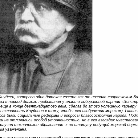
Кнудсен, которого одна датская газета как-то назвала «норвежским Б
а в период долгого пребывания у власти либеральной партии «Венстре
еще в конце девятнадцатого века, сделав до этого успешную карьер
 склонность Кнудсена к тому, чтобы его изображали моряком). Главн
ов были социальные реформы и вопросы благосостояния народа. Подх
и не отличались особой утонченностью, но в его взглядах чувствова
получил техническое образование: к ее статусу ведущей морской дер
ым уважением.
и в эти первые годы норвежской независимости существовал один сцена