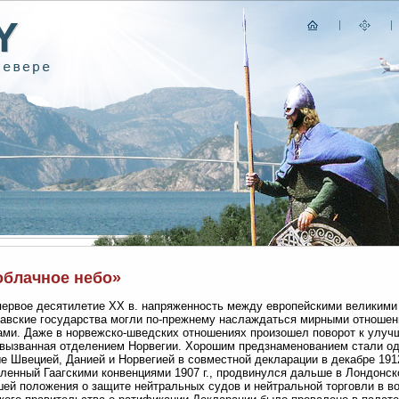
облачное небо»
первое десятилетие XX в. напряженность между европейскими великими
авские государства могли по-прежнему наслаждаться мирными отношения
ми. Даже в норвежско-шведских отношениях произошел поворот к улучш
 вызванная отделением Норвегии. Хорошим предзнаменованием стали од
е Швецией, Данией и Норвегией в совместной декларации в декабре 1912
ленный Гаагскими конвенциями 1907 г., продвинулся дальше в Лондонско
ей положения о защите нейтральных судов и нейтральной торговли в в