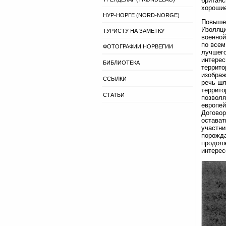
британс
хорошие
НУР-НОРГЕ (NORD-NORGE)
Повышен
Изоляци
ТУРИСТУ НА ЗАМЕТКУ
военной
по всем
ФОТОГРАФИИ НОРВЕГИИ
лучшего
интерес
БИБЛИОТЕКА
террито
изображ
ССЫЛКИ
речь шл
террито
СТАТЬИ
позволя
европей
Договор
остават
участни
порожда
продолж
интерес