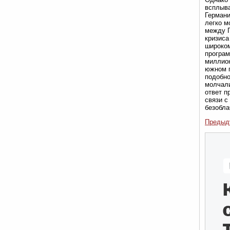
всплыва
Германи
легко м
между Г
кризиса
широком
програм
миллион
южном п
подобно
молчали
ответ п
связи с
безобла
Предыд