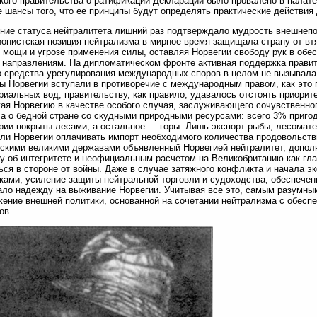
кого правительства о ратификации Декларации было провалено в палате
 шансы того, что ее принципы будут определять практические действия
ие статуса нейтралитета лишний раз подтверждало мудрость внешнепол
онистская позиция нейтрализма в мирное время защищала страну от втя
 мощи и угрозе применения силы, оставляя Норвегии свободу рук в обе
 направлениям. На дипломатическом фронте активная поддержка прави
 средства урегулирования международных споров в целом не вызывала
ы Норвегии вступали в противоречие с международным правом, как это 
риальных вод, правительству, как правило, удавалось отстоять приорит
ая Норвегию в качестве особого случая, заслуживающего сочувственног
а о бедной стране со скудными природными ресурсами: всего 3% приго
рии покрыты лесами, а остальное — горы. Лишь экспорт рыбы, лесомат
ли Норвегии оплачивать импорт необходимого количества продовольств
скими великими державами объявленный Норвегией нейтралитет, допо
у об интегритете и неофициальным расчетом на Великобританию как гла
ься в стороне от войны. Даже в случае затяжного конфликта и начала э
ками, усиление защиты нейтральной торговли и судоходства, обеспече
ло надежду на выживание Норвегии. Учитывая все это, самым разумны
ение внешней политики, основанной на сочетании нейтрализма с обесп
ов.