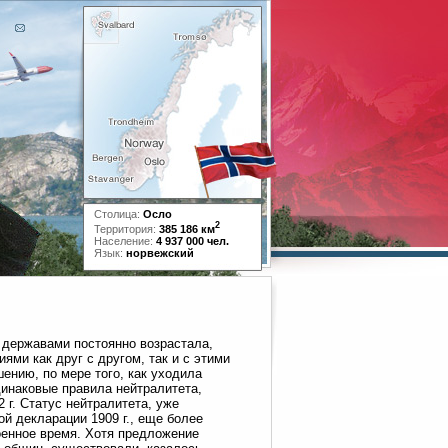
Столица:
Осло
2
Территория:
385 186 км
Население:
4 937 000 чел.
Язык:
норвежский
 державами постоянно возрастала,
ми как друг с другом, так и с этими
ению, по мере того, как уходила
инаковые правила нейтралитета,
 г. Статус нейтралитета, уже
й декларации 1909 г., еще более
оенное время. Хотя предложение