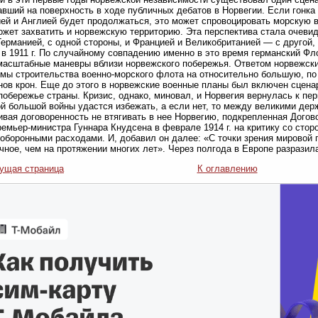
вший на поверхность в ходе публичных дебатов в Норвегии. Если гонк
ей и Англией будет продолжаться, это может спровоцировать морскую в
ожет захватить и норвежскую территорию. Эта перспектива стала очеви
ерманией, с одной стороны, и Францией и Великобританией — с другой, 
 в 1911 г. По случайному совпадению именно в это время германский Фл
асштабные маневры вблизи норвежского побережья. Ответом норвежских
мы строительства военно-морского флота на относительно большую, по
ов крон. Еще до этого в норвежские военные планы был включен сцена
обережье страны. Кризис, однако, миновал, и Норвегия вернулась к п
й большой войны удастся избежать, а если нет, то между великими дер
вая договоренность не втягивать в нее Норвегию, подкрепленная Догов
ремьер-министра Гуннара Кнудсена в феврале 1914 г. на критику со стор
 оборонными расходами. И, добавил он далее: «С точки зрения мировой 
чное, чем на протяжении многих лет». Через полгода в Европе разразил
ущая страница
К оглавлению