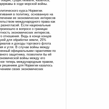
 общин, существовали, казалось,
 державы в ходе морской войны.
итического курса Норвегии.
гивания в политику, основанную на
спечении ее экономических интересов
тельством международного права как
 разногласий. Если национальные
произошло в вопросе о границах
етность экономических интересов,
о отношения. Ведь в конце концов
дной для обработки земли, 25%
ериалов и доходы торгового флота
ия и угля. В случае войны между
лненный официальными гарантиями по
вного защитника, позволили бы ей
кономической войны между его
нное теперь международным правом,
м решением для Норвегии казалось
ечением своих экономических