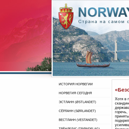
ИСТОРИЯ НОРВЕГИИ
«Без
НОРВЕГИЯ СЕГОДНЯ
Хотя в 
ЭСТЛАНН (ØSTLANDET)
скандин
держава
СЁРЛАНН (SØRLANDET)
горечь,
приняты
ВЕСТЛАНН (VESTANDET)
подкреп
усиливш
ТРЁНДЕЛАГ (TRØNDELAG)