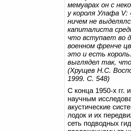
мемуарах он с не
у короля Улафа V:
ничем не выделялс
капиталиста сред
что вступает во д
военном френче цв
это и есть король
выглядел так, что
(Хрущев Н.С. Воспо
1999. С. 548)
С конца 1950-х гг.
научным исследова
акустические сист
лодок и их передви
сеть подводных ги