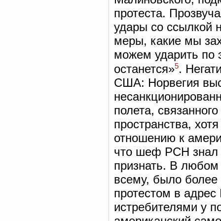
протеста. Прозвуча
удары со ссылкой 
меры, какие мы зах
можем ударить по э
5
останется»
. Негат
США: Норвегия выс
несанкционированн
полета, связанного
пространства, хотя
отношению к амери
что шеф РСН знал 
признать. В любом 
всему, было более
протестом в адрес
истребителями у п
американский само