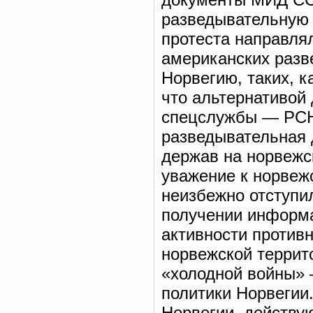
разведывательную 
протеста направлял
американских разв
Норвегию, таких, к
что альтернативой
спецслужбы — РСН
разведывательная 
держав на норвежск
уважение к норвеж
неизбежно отступи
получении информ
активности противн
норвежской террито
«холодной войны» 
политики Норвегии
Норвегии, действу