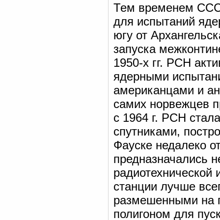
Тем временем СССР
для испытаний яде
югу от Архангельс
запуска межконтин
1950-х гг. РСН акт
ядерными испытани
американцами и ан
самих норвежцев п
с 1964 г. РСН стал
спутниками, постр
Фауске недалеко от
предназначались не
радиотехнической 
станции лучше все
размешенными на п
полигоном для пус