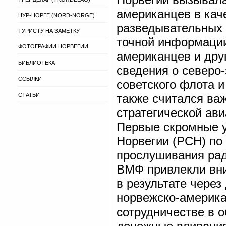
американцев в кач
НУР-НОРГЕ (NORD-NORGE)
разведывательных 
ТУРИСТУ НА ЗАМЕТКУ
точной информации
ФОТОГРАФИИ НОРВЕГИИ
американцев и дру
БИБЛИОТЕКА
сведения о северо
ССЫЛКИ
советского флота 
СТАТЬИ
также считался в
стратегической ав
Первые скромные 
Норвегии (РСН) по
прослушивания рад
ВМФ привлекли вни
в результате чере
норвежско-америк
сотрудничестве в о