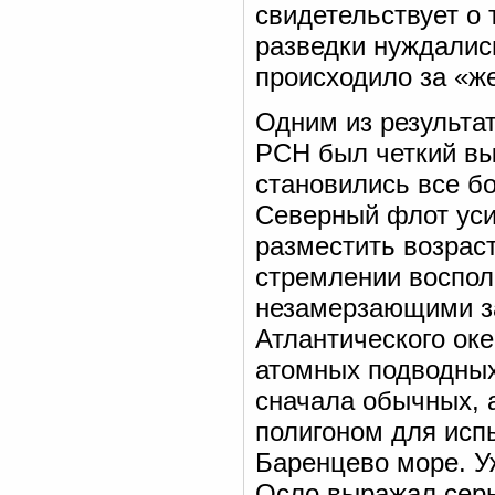
свидетельствует о 
разведки нуждалис
происходило за «ж
Одним из результа
РСН был четкий вы
становились все б
Северный флот уси
разместить возрас
стремлении воспо
незамерзающими з
Атлантического оке
атомных подводных
сначала обычных, 
полигоном для исп
Баренцево море. У
Осло выражал серь