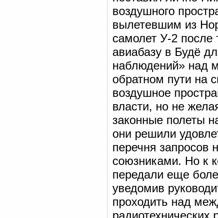
воздушного простр
вылетевшим из Нор
самолет У-2 после 
авиабазу в Будё д
наблюдений» над м
обратном пути на с
воздушное простра
власти, но не жел
законные полеты н
они решили удовле
перечня запросов н
союзниками. Но к 
передали еще боле
уведомив руководи
проходить над меж
радиотехнических 