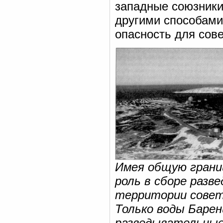
западные союзник
другими способам
опасность для сов
Имея общую грани
роль в сборе разв
территории советс
Только воды Барен
разведывательные