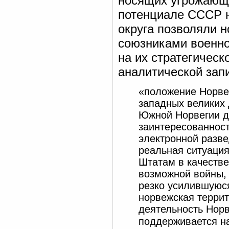
носящих угрожающи
потенциале СССР н
округа позволяли 
союзниками военно
на их стратегическ
аналитической запи
«положение Норвег
западных великих
Южной Норвегии д
заинтересованност
электронной развед
реальная ситуаци
Штатам в качестве
возможной войны, 
резко усилившуюся
норвежская террит
деятельность Норв
поддерживается н