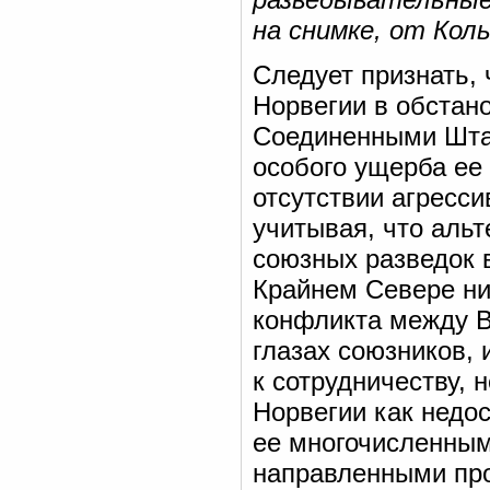
на снимке, от Кол
Следует признать, 
Норвегии в обстан
Соединенными Штат
особого ущерба ее
отсутствии агресс
учитывая, что аль
союзных разведок 
Крайнем Севере ни
конфликта между В
глазах союзников, 
к сотрудничеству,
Норвегии как недо
ее многочисленны
направленными про