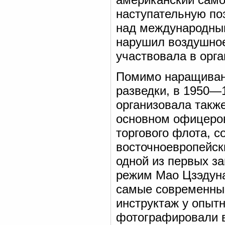
наступательную по
над международным
нарушил воздушное
участвовала в орга
Помимо наращивани
разведки, в 1950—
организовала такж
основном офицеров
торгового флота, 
восточноевропейск
одной из первых з
режим Мао Цзэдуна
самые современные
инструктаж у опыт
фотографировали в