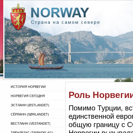
ИСТОРИЯ НОРВЕГИИ
Роль Норвегии
НОРВЕГИЯ СЕГОДНЯ
ЭСТЛАНН (ØSTLANDET)
Помимо Турции, вст
единственной евро
СЁРЛАНН (SØRLANDET)
общую границу с СС
ВЕСТЛАНН (VESTANDET)
Норвегии вызывала
ТРЁНДЕЛАГ (TRØNDELAG)