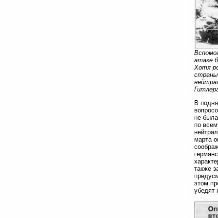
Вспомог
атаке б
Хотя р
страны,
нейтра
Гитлера
В подня
вопросо
не была
по всем
нейтрал
марта о
соображ
германс
характе
также з
предусм
этом пр
убедят 