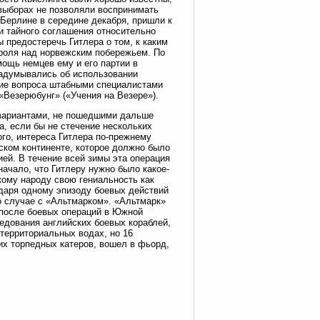
 выборах не позволяли воспринимать
 Берлине в середине декабря, пришли к
и тайного соглашения относительно
 предостеречь Гитлера о том, к каким
роля над норвежским побережьем. По
ощь немцев ему и его партии в
 задумывались об использовании
ние вопроса штабными специалистами
«Везерюбунг» («Учения на Везере»).
 вариантами, не пошедшими дальше
а, если бы не стечение нескольких
го, интереса Гитлера по-прежнему
ском континенте, которое должно было
ей. В течение всей зимы эта операция
начало, что Гитлеру нужно было какое-
кому народу свою гениальность как
одаря одному эпизоду боевых действий
 о случае с «Альтмарком». «Альтмарк»
после боевых операций в Южной
ледования английских боевых кораблей,
территориальных водах, но 16
их торпедных катеров, вошел в фьорд,