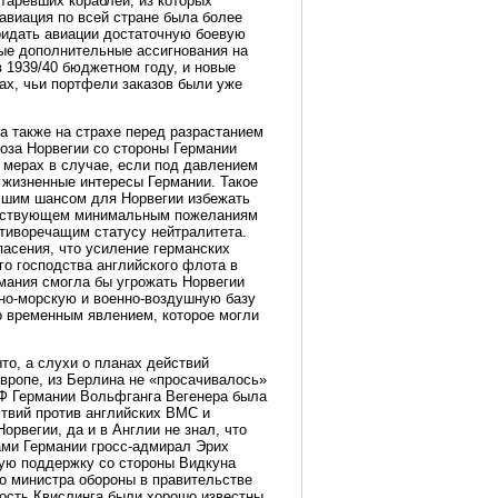
таревших кораблей, из которых
авиация по всей стране была более
ридать авиации достаточную боевую
ые дополнительные ассигнования на
 1939/40 бюджетном году, и новые
ах, чьи портфели заказов были уже
а также на страхе перед разрастанием
роза Норвегии со стороны Германии
 мерах в случае, если под давлением
 жизненные интересы Германии. Такое
чшим шансом для Норвегии избежать
тветствующем минимальным пожеланиям
отиворечащим статусу нейтралитета.
пасения, что усиление германских
о господства английского флота в
мания смогла бы угрожать Норвегии
но-морскую и военно-воздушную базу
то временным явлением, которое могли
о, а слухи о планах действий
Европе, из Берлина не «просачивалось»
ВМФ Германии Вольфганга Вегенера была
твий против английских ВМС и
рвегии, да и в Англии не знал, что
ами Германии гросс-адмирал Эрих
ную поддержку со стороны Видкуна
о министра обороны в правительстве
ность Квислинга были хорошо известны,