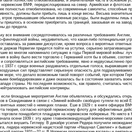
и были полностью отмобилизованы, и значительная часть в основном ус
 норвежские ВМФ, передислоцирована на север. Армейская и флотская 
ее полностью отмобилизована, но современные самолеты, способные п
вность, должны были прибыть лишь в конце весны. Весьма значительн
, втрое превышавшие обычные военные расходы, были выделены лишь в
ы пришлось в основном приобретать за границей, заказывая их на завод
ны до предела.
ку все внимание сосредоточивалось на различных требованиях Англии, 
о-финляндской войны, неудивительно, что какая-либо потенциальная уг
оставалась за рамками дискуссии, кроме вопроса о вероятных ответных
х держав Норвегии придется пойти на уступки, серьезно затрагивающие
шие во многом напоминало ситуацию в годы Первой мировой войны: лу
ния в войну было вести торговлю с Германией хотя бы в объеме, соо
 и сопротивляться английским требованиям, явно и недвусмысленно пр
 с 1937 г. среди военных раздавались отдельные голоса, выражавшие о
воздушных сил представляет серьезную опасность для подразумеваемог
м море, что делало возможным такой поворот событий, при котором Гер
ыми бомбардировками и даже оказалась бы в состоянии захватить воен
западе страны. Но последняя возможность, как правило, считалась чис
нейтрализовать английские контрмеры.
 если блокадные мероприятия Англии объявлялись и обсуждались открыт
ов в Скандинавии в связи с «Зимней войной» свободно гуляли по всей 
 внятных известий о немецких планах. Еше в 1929 г. в книге офицера 
та теория, согласно которой германскому флоту для эффективных дейс
 торговли понадобится плацдарм на норвежском побережье. Но никто в Но
ачала осени 1939 г. эту идею главнокомандующий военно-морскими сил
ытался внушить Гитлеру. В декабре усилия Редера получили неожидан
га, лидера норвежской нацистской партии «Нашунал Самлинг» и бывшег
нской партии 1931—32 гг. В Норвегии прогерманские взгляды и деятель