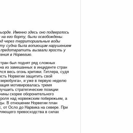
орде. Именно здесь оно подверглось
 на его борту, были освобождены.
од через территориальные воды
вату судна была вопиющим нарушением
х предотвратить вызвали ярость у
жения в Норвегию.
стран был поднят ряд сложных
дна из замешанных в инциденте стран
ся весь огонь критики. Гитлера, судя
ность Норвегии защитить свой
езерюбунга», и уже в первую неделю
ерация мотивировалась тремя
учшить стратегические позиции
чины скорее оборонительного
нтроля над норвежским побережьем, а
ды. В отношении Норвегии план
 от Осло до Нарвика на севере. При
вляющего превосходства в силах