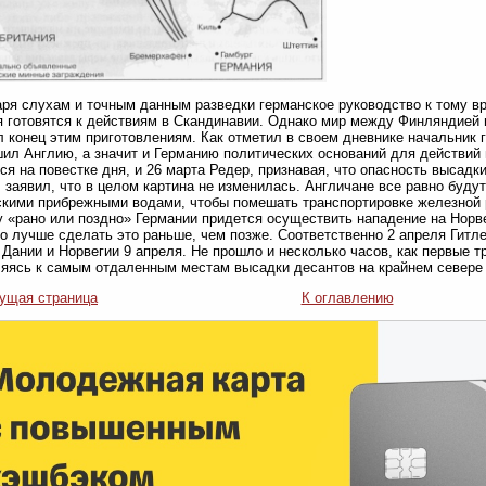
ря слухам и точным данным разведки германское руководство к тому в
 готовятся к действиям в Скандинавии. Однако мир между Финляндией 
 конец этим приготовлениям. Как отметил в своем дневнике начальник г
ил Англию, а значит и Германию политических оснований для действий
ся на повестке дня, и 26 марта Редер, признавая, что опасность высадк
, заявил, что в целом картина не изменилась. Англичане все равно буду
кими прибрежными водами, чтобы помешать транспортировке железной 
 «рано или поздно» Германии придется осуществить нападение на Норве
то лучше сделать это раньше, чем позже. Соответственно 2 апреля Гитл
 Дании и Норвегии 9 апреля. Не прошло и несколько часов, как первые 
яясь к самым отдаленным местам высадки десантов на крайнем севере 
ущая страница
К оглавлению