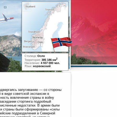
Столица:
Осло
2
Территория:
385 186 км
Население:
4 937 000 чел.
Язык:
норвежский
одвергаясь запугиванию — со стороны
 в виде советской экспансии в
сность вовлечения страны в войну
 заседании стортинга подробный
численные недостатки. В армии были
ти страны были сформированы «силы
ейские подразделения в Северной