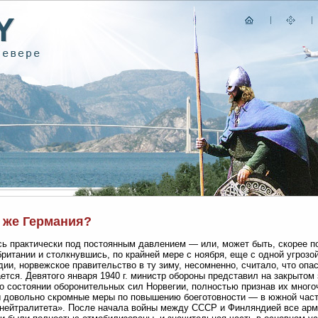
о же Германия?
ь практически под постоянным давлением — или, может быть, скорее п
ритании и столкнувшись, по крайней мере с ноября, еще с одной угрозой
ии, норвежское правительство в ту зиму, несомненно, считало, что опа
ется. Девятого января 1940 г. министр обороны представил на закрытом
о состоянии оборонительных сил Норвегии, полностью признав их много
 довольно скромные меры по повышению боеготовности — в южной час
нейтралитета». После начала войны между СССР и Финляндией все арм