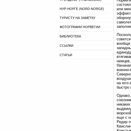
Норвеги
состоял
или мен
НУР-НОРГЕ (NORD-NORGE)
эффекти
оборону
ТУРИСТУ НА ЗАМЕТКУ
самолет
заполне
ФОТОГРАФИИ НОРВЕГИИ
Посколь
БИБЛИОТЕКА
советск
вообще 
ССЫЛКИ
западны
единоду
СТАТЬИ
втягива
немцев,
Начиная
военно-
Северно
воздушн
на юго-
быстро 
Однако,
союзник
никаких
выдвину
морской
еще с н
Редер п
Квислин
Крестья