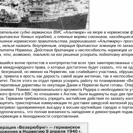
ательное судно германских ВМС «Альтмарк» на якоре в норвежском фь
ританских боевых кораблей, и пленные моряки союзников, находящиеся
ешение норвежского правительства, разрешившего «Альтмарку» прох
 нельзя назвать безупречным, операция британских эсминцев по зах
литета Норвегии. Действия британцев и неспособность норвежцев и
, что, возможно, повлияло на его решение ускорить подготовку втор
вшейся волне протестов и контрпротестов всех трех заинтересованных 
в международного права, о которых достаточно будет сказать, что ни о
 безгрешной, но именно на Норвегию, как слабейшего участника, обрушил
у, привела в ярость как дерзость самой акции англичан, так и неспособ
итет. После этого он отдал приказ ускорить работу по планированию «В
перативные директивы по оккупации Дании и Норвегии были готовы. Оп
ениями. Помимо первоначального аргумента Редера о необходимости ул
кого флота и ВВС по отношению к Англии, были выдвинуты еще две при
ра. Германии требовалось упредить английские действия по захвату ко
ащитить транспортные коммуникации по доставке шведской железной ру
атривал одновременную высадку в восьми крупнейших городах и портах,
едполагалось, что полная внезапность нападения и демонстрация пода
норвежцев в безнадежности сопротивления.