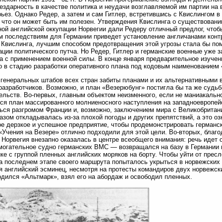
бездарность в качестве политика и неудачи возглавляемой им партии на
рьез. Однако Редер, а затем и сам Гитлер, встретившись с Квислингом в
 что он может быть им полезен. Утверждения Квислинга о существовани
ой английской оккупации Норвегии дали Редеру отличный предлог, чтобы
 последствиям для Германии приведет установление англичанами конт
Квислинга, лучшим способом предотвращения этой угрозы стала бы пом
ации политического путча. Но Редер, Гитлер и германские военные уже
а с применением военной силы. В конце января предварительное изуче
 в стадию разработки оперативного плана под кодовым наименованием 
генеральных штабов всех стран забиты планами и их альтернативными
разработчиков. Возможно, и план «Везерюбунг» постигла бы та же судьб
ельств. Во-первых, главным объектом неизменного, если не маниакально
ся план массированного молниеносного наступления на западноевропей
ься разгромом Франции и, возможно, заключением мира с Великобритани
разом откладывалась из-за плохой погоды и других препятствий, а это оз
ое дерзкое и успешное предприятие, чтобы продемонстрировать германс
«Учения на Везере» отлично подходили для этой цели. Во-вторых, благ
 Норвегия внезапно оказалась в центре всеобщего внимания: речь идет
огательное судно германских ВМС — возвращался на базу в Германии 
ке с группой пленных английских моряков на борту. Чтобы уйти от прес
а последнем этапе своего маршрута попыталось укрыться в норвежских 
 английский эсминец, несмотря на протесты командиров двух норвежск
одился «Альтмарк», взял его на абордаж и освободил пленных.