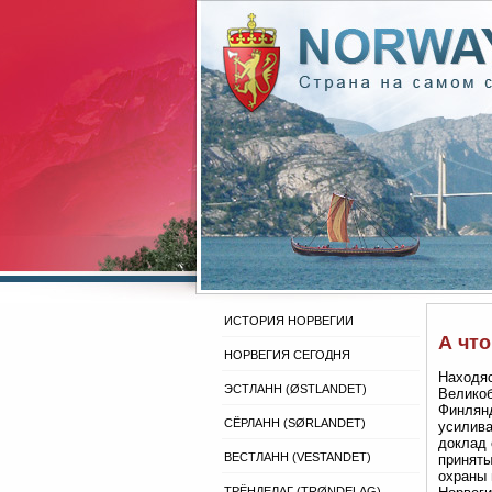
ИСТОРИЯ НОРВЕГИИ
А чт
НОРВЕГИЯ СЕГОДНЯ
Находяс
ЭСТЛАНН (ØSTLANDET)
Великоб
Финлянд
СЁРЛАНН (SØRLANDET)
усилива
доклад 
ВЕСТЛАНН (VESTANDET)
приняты
охраны 
ТРЁНДЕЛАГ (TRØNDELAG)