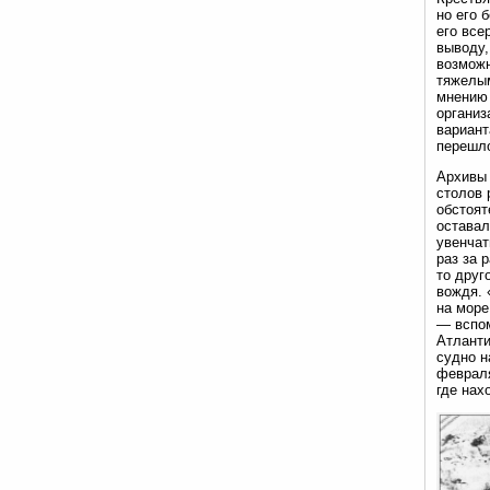
но его 
его все
выводу,
возможн
тяжелым
мнению 
организ
вариант
перешло
Архивы 
столов 
обстоят
оставал
увенчат
раз за 
то друг
вождя. 
на море
— вспом
Атланти
судно н
февраля
где нах