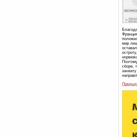
Благода
Франция
положил
мир лиш
оставал
остроту
норвежс
Поэтому
сборе, 
захвату
направл
Предыд