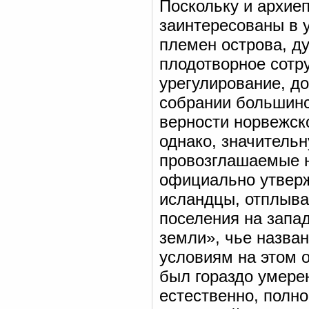
Поскольку и архие
заинтересованы в
племен острова, д
плодотворное сотру
урегулирование, дос
собрании большинс
верности норвежск
однако, значитель
провозглашаемые 
официально утверж
исландцы, отплыва
поселения на запа
земли», чье назва
условиям на этом о
был гораздо умерен
естественно, полно