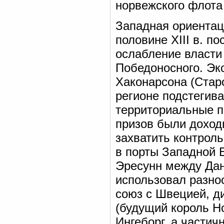
норвежского флота
Западная ориентац
половине XIII в. п
ослабление власти
Победоносного. Эк
Хаконарсона (Стар
регионе подстегив
территориальные п
призов были доход
захватить контрол
в порты Западной 
Эресунн между Дан
использовал разно
союз с Швецией, д
(будущий король Но
Ингеборг, а части