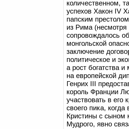
количественном, т
успехов Хакон IV 
папским престолом
из Рима (несмотря 
сопровождалось о
монгольской опасн
заключение договор
политическое и эк
а рост богатства 
на европейской ди
Генрих III предост
король Франции Лю
участвовать в его 
своего пика, когда 
Кристины с сыном 
Мудрого, явно свя