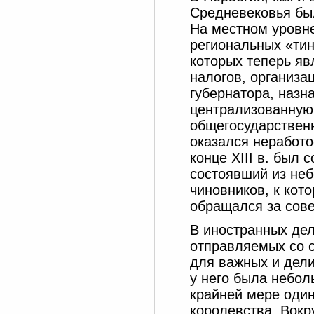
Средневековья был
На местном уровне
региональных «ти
которых теперь я
налогов, организа
губернатора, назн
централизованную
общегосударственн
оказался неработо
конце XIII в. был
состоявший из неб
чиновников, к кот
обращался за сов
В иностранных дел
отправляемых со 
для важных и дели
у него была небол
крайней мере один
королевства. Вокр