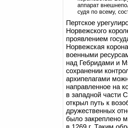
аппарат внешнепол
судя по всему, со
Пертское урегулир
Норвежского корол
проявлением госуд
Норвежская корона
военными ресурсам
над Гебридами и Мэ
сохранении контро
архипелагами можн
направленное на к
в западной части С
открыл путь к воз
дружественных отн
было закреплено м
в 1269 г. Таким об