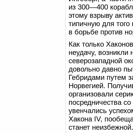
из 300—400 корабл
этому взрыву акти
типичную для того
в борьбе против но
Как только Хаконов
неудачу, возникли 
северозападной ок
довольно давно пы
Гебридами путем з
Норвегией. Получив
организовали сери
посредничества со 
увенчались успехом
Хакона IV, пообещ
станет неизбежной.