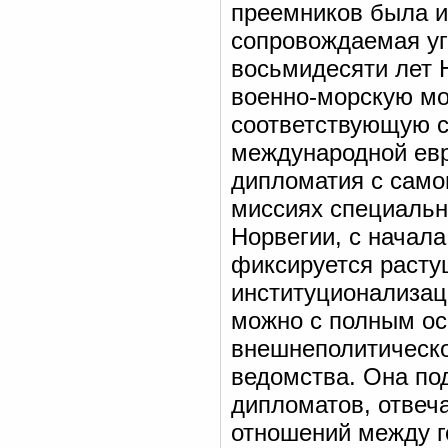
преемников была и
сопровождаемая уг
восьмидесяти лет 
военно-морскую мо
соответствующую с
международной евр
дипломатия с само
миссиях специальны
Норвегии, с начала
фиксируется растущ
институционализаци
можно с полным ос
внешнеполитическо
ведомства. Она по
дипломатов, отвеч
отношений между г