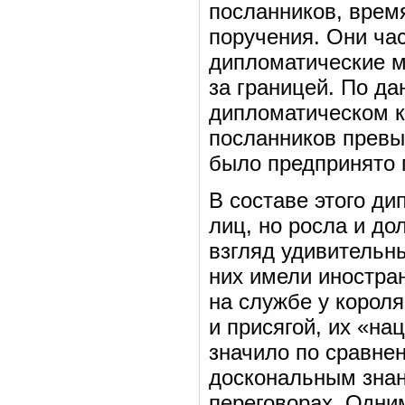
посланников, врем
поручения. Они ча
дипломатические м
за границей. По д
дипломатическом ко
посланников превы
было предпринято 
В составе этого д
лиц, но росла и до
взгляд удивительны
них имели иностра
на службе у корол
и присягой, их «на
значило по сравне
доскональным знан
переговорах. Одни