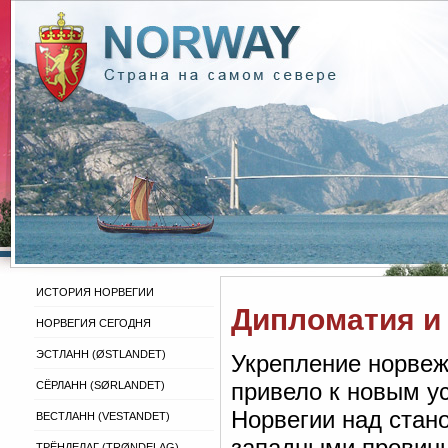
ИСТОРИЯ НОРВЕГИИ
Дипломатия и
НОРВЕГИЯ СЕГОДНЯ
ЭСТЛАНН (ØSTLANDET)
Укрепление норвежс
привело к новым у
СЁРЛАНН (SØRLANDET)
Норвегии над стан
ВЕСТЛАНН (VESTANDET)
западными провинц
ТРЁНДЕЛАГ (TRØNDELAG)