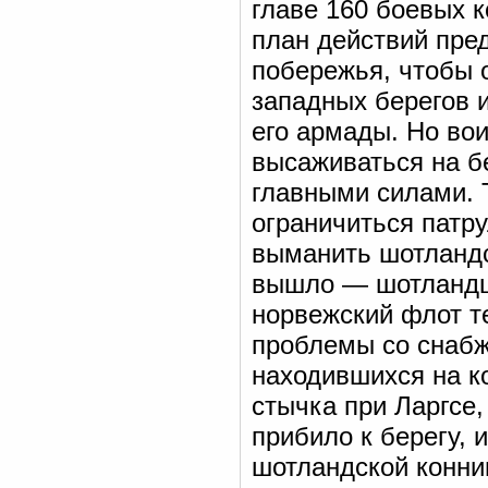
главе 160 боевых 
план действий пре
побережья, чтобы 
западных берегов и
его армады. Но во
высаживаться на бе
главными силами. 
ограничиться патр
выманить шотландск
вышло — шотландцы
норвежский флот т
проблемы со снабж
находившихся на ко
стычка при Ларгсе,
прибило к берегу,
шотландской конни