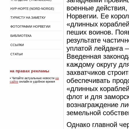
военные действия,
НУР-НОРГЕ (NORD-NORGE)
Норвегии. Ее коро
ТУРИСТУ НА ЗАМЕТКУ
«длинных кораблей
ФОТОГРАФИИ НОРВЕГИИ
пеших воинов. Поя
БИБЛИОТЕКА
результате частич
ССЫЛКИ
уплатой лейданга —
СТАТЬИ
Введенная законод
каждому округу дл
на правах рекламы
захватчиков строит
•
Читайте актуальные новости
на
обеспечивать прод
сайте
онлайн в удобное время
«длинных кораблей
флот и для заморс
вознаграждение либ
земельной собстве
Однако главной чер