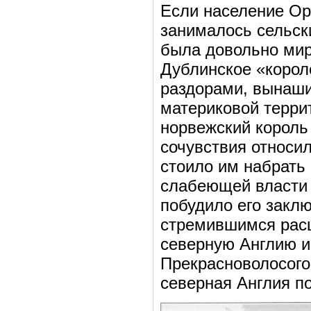
Если население Ор
занималось сельск
была довольно мир
Дублинское «корол
раздорами, вынаши
материковой терри
норвежский король
сочувствия относил
стоило им набрать 
слабеющей власти 
побудило его закл
стремившимся расш
северную Англию и
Прекрасноволосого
северная Англия по