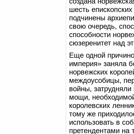
создана норвежска
шесть епископских
подчинены архиепис
свою очередь, спо
способности норве
сюзеренитет над э
Еще одной причиной
империя» заняла б
норвежских короле
междоусобицы, пер
войны, затрудняли
мощи, необходимо
королевских ленник
тому же приходило
использовать в со
претендентами на 