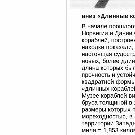
вниз «Длинные к
В начале прошлого
Норвегии и Дании
кораблей, построе
находки показали, 
настоящая судост
новых, более дли
длина которых был
прочность и устой
квадратной формы
«длинных кораблей
Музее кораблей ви
бруса толщиной в 
размеры которых 
мореходностью, в 
территории Западн
миля = 1,853 кило