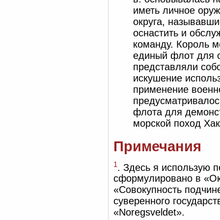
иметь личное оруж
округа, называвш
оснастить и обслу
команду. Король м
единый флот для о
представляли собо
искушение использ
применение военно
предусматривалос
флота для демонс
морской поход Хак
Примечания
1
. Здесь я использую 
сформулировано в «Ок
«Совокупность подчин
суверенного государст
«Noregsveldet».