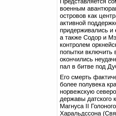
Представляется со
военным авантюрам
островов как цент
активной поддержко
придерживались и 
а также Содор и М
контролем оркнейс
попытки включить 
окончились неудаче
пал в битве под Ду
Его смерть фактич
более полувека кр
норвежскую северо
державы датского 
Магнуса II Голоног
Харальдссона (Свят