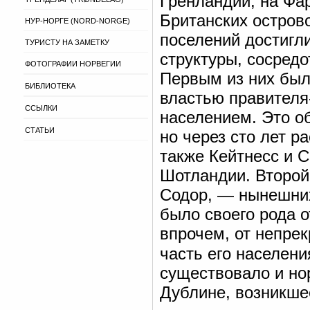
Гренландии, на Фа
Британских острово
НУР-НОРГЕ (NORD-NORGE)
поселений достигли
ТУРИСТУ НА ЗАМЕТКУ
структуры, сосредо
ФОТОГРАФИИ НОРВЕГИИ
Первым из них был
БИБЛИОТЕКА
властью правителя
ССЫЛКИ
населением. Это об
СТАТЬИ
но через сто лет р
также Кейтнесс и 
Шотландии. Второй
Содор, — нынешних
было своего рода 
впрочем, от непре
часть его населени
существовало и но
Дублине, возникшее