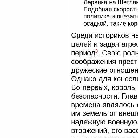
Лервика на Шетлан
Подобная скорость
политике и внеза
осадкой, такие ко
Среди историков не
целей и задач агре
3
период
. Свою рол
соображения прест
дружеские отношен
Однако для консол
Во-первых, король
безопасности. Гла
времена являлось 
им земель от внеш
надежную военную 
вторжений, его вас