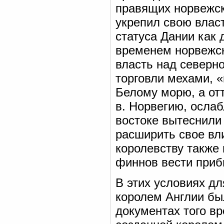
правящих норвежски
укрепил свою влас
статуса Дании как
временем норвежск
власть над северн
торговли мехами, 
Белому морю, а отт
в. Норвегию, ослаб
востоке вытеснили
расширить свое вл
королевству также
финнов вести приб
В этих условиях дл
королем Англии был
документах того в