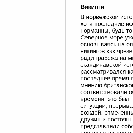
Викинги
В норвежской исто
хотя последние ис
норманны, будь то
Северное море уже
основываясь на о
викингов как чрез
ради грабежа на м
скандинавской ист
рассматривался ка
последнее время 
мнению британског
соответствовали о
времени: это был 
ситуации, прерыва
вождей, отмеченны
дружин и постоянн
представляли собо