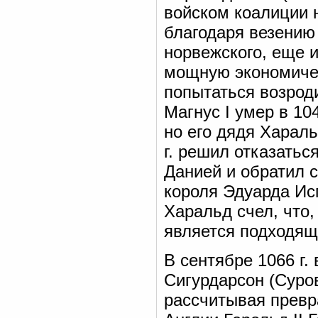
войском коалиции 
благодаря везению
норвежского, еще и
мощную экономичес
попытаться возрод
Магнус I умер в 10
но его дядя Хараль
г. решил отказатьс
Данией и обратил 
короля Эдуарда Ис
Харальд счел, что,
является подходящ
В сентябре 1066 г.
Сигурдарсон (Суро
рассчитывая превр