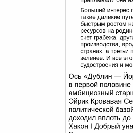
приплывали они из
Больший интерес п
такие далекие пут
быстрым ростом н
ресурсов на родин
счет грабежа, дру
производства, вро
странах, а третьи
зеленее. И все эт
судостроения и м
Ось «Дублин — Йор
в первой половине 
амбициозный старш
Эйрик Кровавая Се
политической базой
доходил вплоть до
Хакон I Добрый уна