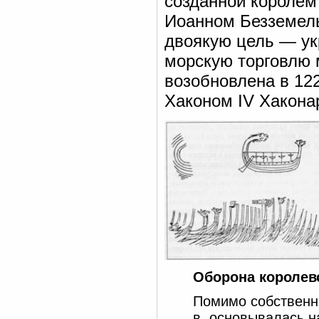
созданной королем
Иоанном Безземель
двоякую цель — ук
морскую торговлю 
возобновлена в 12
Хаконом IV Хаконар
Оборона королев
Помимо собственн
в. основывалась н