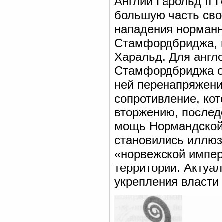
Англии Гарольд II 
большую часть сво
нападения норманно
Стамфордбриджа, в
Харальд. Для англо
Стамфордбриджа ок
ней перенапряжен
сопротивление, ко
вторжению, послед
мощь Нормандской 
становились иллюз
«норвежской импер
территории. Актуа
укрепления власти