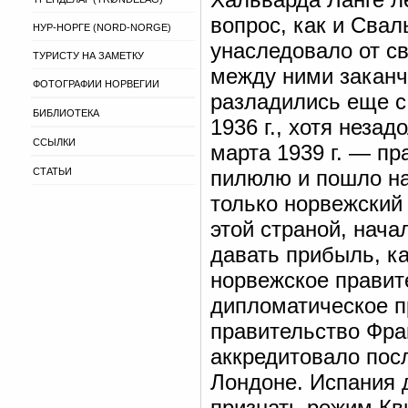
вопрос, как и Сва
НУР-НОРГЕ (NORD-NORGE)
унаследовало от с
ТУРИСТУ НА ЗАМЕТКУ
между ними заканч
ФОТОГРАФИИ НОРВЕГИИ
разладились еще с
БИБЛИОТЕКА
1936 г., хотя неза
ССЫЛКИ
марта 1939 г. — п
СТАТЬИ
пилюлю и пошло на
только норвежский 
этой страной, нач
давать прибыль, к
норвежское правит
дипломатическое п
правительство Фра
аккредитовало пос
Лондоне. Испания 
признать режим Кв