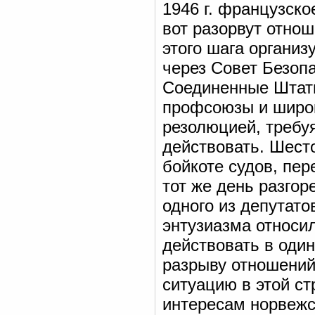
1946 г. французско
вот разорвут отно
этого шага органи
через Совет Безоп
Соединенные Штаты
профсоюзы и широ
резолюцией, требуя
действовать. Шест
бойкоте судов, пер
тот же день разго
одного из депутато
энтузиазма относил
действовать в оди
разрыву отношений
ситуацию в этой с
интересам норвежск