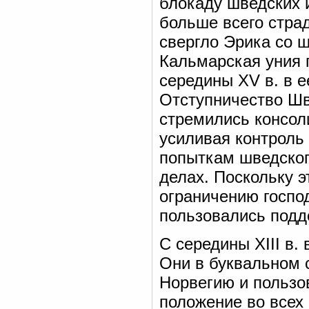
блокаду шведских и
больше всего страд
свергло Эрика со 
Кальмарская уния п
середины XV в. в е
Отступничество Шв
стремились консол
усиливая контроль 
попыткам шведског
делах. Поскольку 
ограничению господ
пользовались подд
С середины XIII в.
Они в буквальном 
Норвегию и пользо
положение во всех 