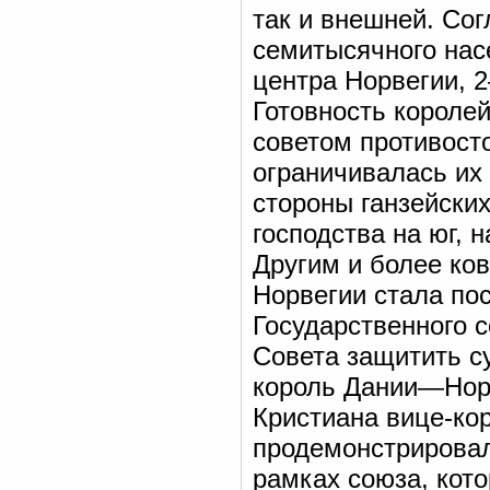
так и внешней. Сог
семитысячного насе
центра Норвегии, 
Готовность короле
советом противосто
ограничивалась их
стороны ганзейских
господства на юг, 
Другим и более ко
Норвегии стала п
Государственного 
Совета защитить с
король Дании—Норв
Кристиана вице-ко
продемонстрировал
рамках союза, кот