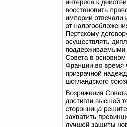
интереса к действи
восстановить прав
империи отвечали 
от налогообложени
Пертскому договор
осуществлять дипл
поддерживаемыми 
Совета в основном
Франции во время 
призрачной надежде
шотландского союзн
Возражения Совета
достигли высшей то
сторонница решите
захватить провинц
лучшей защиты нор