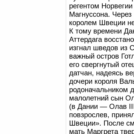
регентом Норвегии
Магнуссона. Через
королем Швеции не
К тому времени Да
Аттердага восстан
изгнал шведов из С
важный остров Гот
его свергнутый оте
датчан, надеясь в
дочери короля Вал
родоначальником да
малолетний сын Ол
(в Дании — Олав III
повзрослев, принял
Швеции». После сме
мать Маргрета твер