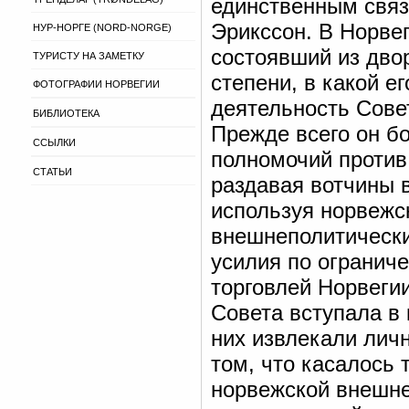
единственным свя
Эрикссон. В Норвег
НУР-НОРГЕ (NORD-NORGE)
состоявший из дво
ТУРИСТУ НА ЗАМЕТКУ
степени, в какой е
ФОТОГРАФИИ НОРВЕГИИ
деятельность Сове
БИБЛИОТЕКА
Прежде всего он б
ССЫЛКИ
полномочий против
СТАТЬИ
раздавая вотчины 
используя норвежс
внешнеполитически
усилия по огранич
торговлей Норвегии
Совета вступала в
них извлекали личн
том, что касалось
норвежской внешне