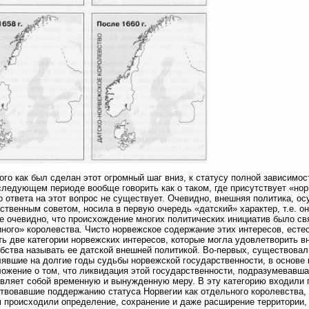
ого как был сделан этот огромный шаг вниз, к статусу полной зависимос
следующем периоде вообще говорить как о таком, где присутствует «но
о ответа на этот вопрос не существует. Очевидно, внешняя политика, 
ственным советом, носила в первую очередь «датский» характер, т.е. о
е очевидно, что происхождение многих политических инициатив было с
ного» королевства. Чисто норвежское содержание этих интересов, есте
ь две категории норвежских интересов, которые могла удовлетворить в
бства называть ее датской внешней политикой. Во-первых, существовал
явшие на долгие годы судьбы норвежской государственности, в основе
ожение о том, что ликвидация этой государственности, подразумевавша
вляет собой временную и вынужденную меру. В эту категорию входили 
твовавшие поддержанию статуса Норвегии как отдельного королевства, 
 происходили определение, сохранение и даже расширение территории,