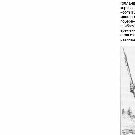
голланд
корона 
«domini
мощного
побереж
прибреж
времени
огранич
равнявш