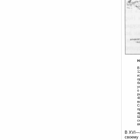
Н
В
1
и
о
б
у
о
р
4
в
С
п
а
Ш
с
в
В XVI—X
своему 