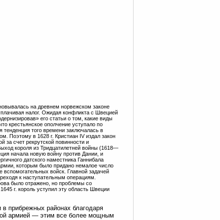
сновывалась на древнем норвежском законе
 уплачивая налог. Ожидая конфликта с Швецией
одернизировав» его статьи о том, какие виды
что крестьянское ополчение уступало по
тенденция того времени заключалась в
. Поэтому в 1628 г. Кристиан IV издал закон
й за счет рекрутской повинности и
ыход короля из Тридцатилетней войны (1618—
веция начала новую войну против Дании, и
гичного датского наместника Ганнибала
армии, которым было придано немалое число
е вспомогательных войск. Главной задачей
ереходя к наступательным операциям.
рова было отражено, но проблемы со
1645 г. король уступил эту область Швеции
и в прибрежных районах благодаря
ной армией — этим все более мощным