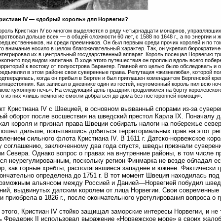
ристиан IV — «добрый король» для Норвегии?
ороль Кристиан IV во многом выделяется в ряду четырнадцати монархов, управлявших 
арствовал дольше всех — в общей сложности 60 лет, с 1588 по 1648 г., а по энергии и
редшественников, ни среди преемников. Он был первым среди прочих королей и по том
то внимание носило в целом благожелательный характер. Так, он укрепил бюрократиче
нтегрировал их в центральный государственный аппарат. Король посещал Норвегию три
нкогнито под видом капитана. В ходе этого путешествия он проплыл вдоль всего побе
ерриторий к востоку от полуострова Варангер. Главной его целью было обследовать и о
редъявлял в этом районе свои суверенные права. Репутация «жизнелюба», которой по
одтвердилась, когда он прибыл в Берген и был приглашен комендантом Бергенской кре
олнцестояния. Как записал в дневнике один из гостей, неугомонный король пил всю ночь
акже кухонную печь». На следующий день праздник продолжился на борту королевского
то из них «лишь немногие смогли добраться до дома без посторонней помощи».
т Кристиана IV с Швецией, в основном вызванный спорами из-за сувере
ый оборот после восшествия на шведский престол Карла IX. Поначалу д
ал короля и признал права Швеции собирать налоги на побережье север
пошел дальше, попытавшись добиться территориальных прав на этот ре
влением сильного флота Кристиана IV. В 1611 г. Датско-норвежское кор
 соглашению, заключенному два года спустя, шведы признали суверен
и Севера. Однако вопрос о правах на внутренние районы, в том числе 
ся неурегулированным, поскольку регион Финмарка не везде обладал е
р, как горные хребты, располагавшиеся западнее и южнее. Фактически 
ончательно определена до 1751 г. В тот момент Швеция находилась под 
возможным альянсом между Россией и Данией—Норвегией побудил швед
ний, выдвинутых датским королем от лица Норвегии. Свои современные 
и приобрела в 1826 г., после окончательного урегулирования вопроса о г
этого, Кристиан IV стойко защищал заморские интересы Норвегии, и не 
ль Фредерик II использовал выражение «Норвежское море» в своих жалоб