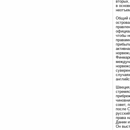
вторых,
в основ
неотъем
Общий и
острова
правлен
официал
чтобы н
правами
прибыль
активна
норвежц
Финмарк
междуна
норвежс
суверен
случаях
английс
Швеция,
стремяс
прибреж
чиновни
совет, 
после С
русский
права н
Дании и
Он выст