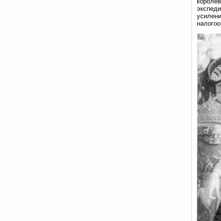
королев
экспеди
усилени
налогоо