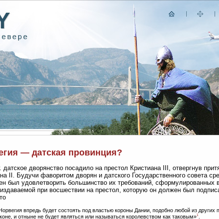
егия — датская провинция?
г. датское дворянство посадило на престол Кристиана III, отвергнув прит
на II. Будучи фаворитом дворян и датского Государственного совета сред
н был удовлетворить большинство их требований, сформулированных 
 издаваемой при восшествии на престол, которую он должен был подписа
то
Норвегия впредь будет состоять под властью короны Дании, подобно любой из других 
1
коне, и отныне не будет являться или называться королевством как таковым»
.