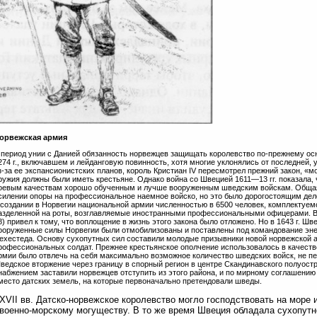
орвежская армия
 период унии с Данией обязанность норвежцев защищать королевство по-прежнему о
274 г., включавшем и лейданговую повинность, хотя многие уклонялись от последней,
з-за ее экспансионистских планов, король Кристиан IV пересмотрел прежний закон, «м
ружия должны были иметь крестьяне. Однако война со Швецией 1611—13 гг. показала, 
оевым качествам хорошо обученным и лучше вооруженным шведским войскам. Общая 
силении опоры на профессиональное наемное войско, но это было дорогостоящим делом
 создании в Норвегии национальной армии численностью в 6500 человек, комплектуемо
азделенной на роты, возглавляемые иностранными профессиональными офицерами. В
8) привел к тому, что воплощение в жизнь этого закона было отложено. Но в 1643 г. Ш
ооруженные силы Норвегии были отмобилизованы и поставлены под командование энер
ехестеда. Основу сухопутных сил составили молодые призывники новой норвежской 
рофессиональных солдат. Прежнее крестьянское ополчение использовалось в качеств
рмии было отвлечь на себя максимально возможное количество шведских войск, не п
ведское вторжение через границу в спорный регион в центре Скандинавского полуост
набжением заставили норвежцев отступить из этого района, и по мирному соглашению 
место датских земель, на которые первоначально претендовали шведы.
VII вв. Датско-норвежское королевство могло господствовать на море 
военно-морскому могуществу. В то же время Швеция обладала сухопут