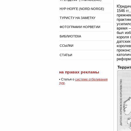
Юридиче
НУР-НОРГЕ (NORD-NORGE)
1546 гг
прежнем
ТУРИСТУ НА ЗАМЕТКУ
практик
усилило
ФОТОГРАФИИ НОРВЕГИИ
время —
был изб
БИБЛИОТЕКА
короля 
датских
королев
ССЫЛКИ
проконс
католич
СТАТЬИ
реформа
на правах рекламы
•
Статья о
системе отбеливания
зум
.