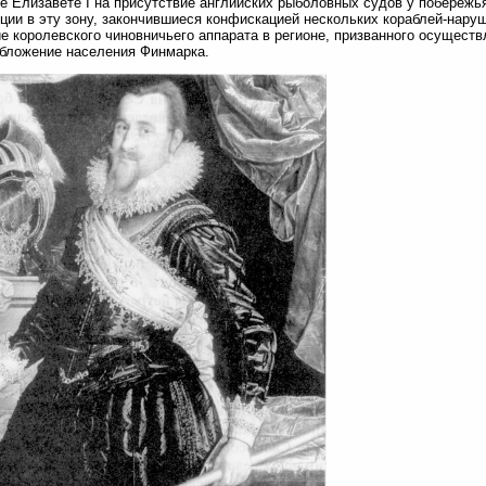
е Елизавете I на присутствие английских рыболовных судов у побережь
ции в эту зону, закончившиеся конфискацией нескольких кораблей-нару
е королевского чиновничьего аппарата в регионе, призванного осуществ
бложение населения Финмарка.