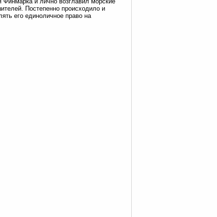
я Финмарка и лично возглавил морские
шителей. Постепенно происходило и
лять его единоличное право на