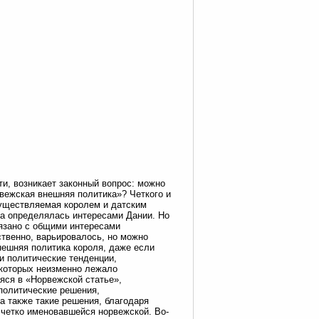
ти, возникает законный вопрос: можно
рвежская внешняя политика»? Четкого и
осуществляемая королем и датским
на определялась интересами Дании. Но
вязано с общими интересами
ственно, варьировалось, но можно
нешняя политика короля, даже если
и политические тенденции,
 которых неизменно лежало
яся в «Норвежской статье»,
политические решения,
а также такие решения, благодаря
 четко именовавшейся норвежской. Во-