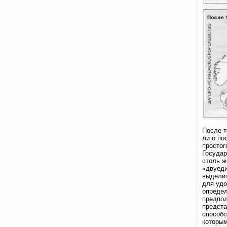
После т
ли о по
простог
Государ
столь ж
«двуеди
выделит
для удо
определ
предпол
предста
способс
которым