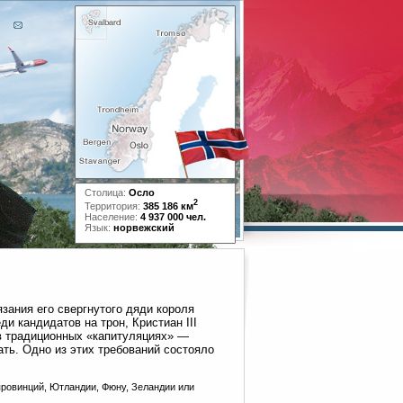
Столица:
Осло
2
Территория:
385 186 км
Население:
4 937 000 чел.
Язык:
норвежский
язания его свергнутого дяди короля
и кандидатов на трон, Кристиан III
в традиционных «капитуляциях» —
ть. Одно из этих требований состояло
провинций, Ютландии, Фюну, Зеландии или