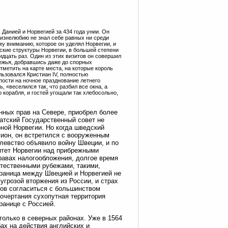
Данией и Норвегией за 434 года унии. Он
 жизнелюбию не знал себе равных ни среди
у вниманию, которое он уделял Норвегии, и
ские структуры Норвегии, в большей степени
дцать раз. Один из этих визитов он совершил
режья, добравшись даже до спорных
тметить на карте места, на которые король
льзовался Кристиан IV, полностью
пости на ночное празднование летнего
, «веселился так, что разбил все окна, а
 корабля, и гостей угощали так хлебосольно,
нных прав на Севере, приобрел более
атский Государственный совет не
ной Норвегии. Но когда шведский
гион, он встретился с вооруженным
олевство объявило войну Швеции, и по
итет Норвегии над прибрежными
правах налогообложения, долгое время
стественными рубежами, такими,
граница между Швецией и Норвегией не
угрозой вторжения из России, и страх
ов согласиться с большинством
очертания сухопутная территория
ранице с Россией.
только в северных районах. Уже в 1564
ах на действия английских и