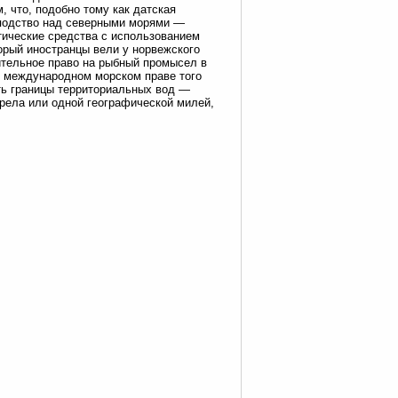
, что, подобно тому как датская
сподство над северными морями —
атические средства с использованием
орый иностранцы вели у норвежского
ительное право на рыбный промысел в
 В международном морском праве того
ть границы территориальных вод —
рела или одной географической милей,