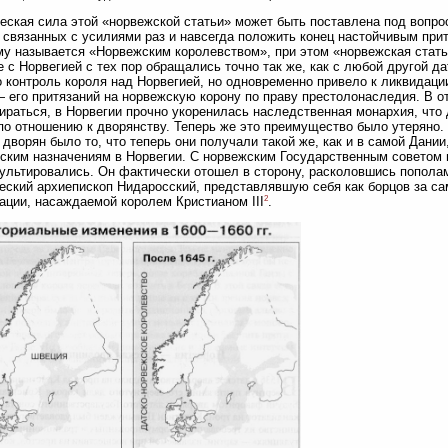
ская сила этой «норвежской статьи» может быть поставлена под вопро
., связанных с усилиями раз и навсегда положить конец настойчивым прит
у называется «Норвежским королевством», при этом «норвежская стать
е с Норвегией с тех пор обращались точно так же, как с любой другой д
 контроль короля над Норвегией, но одновременно привело к ликвидаци
 его притязаний на норвежскую корону по праву престолонаследия. В о
ираться, в Норвегии прочно укоренилась наследственная монархия, что
по отношению к дворянству. Теперь же это преимущество было утерян
 дворян было то, что теперь они получали такой же, как и в самой Дани
ским назначениям в Норвегии. С норвежским Государственным советом 
ультировались. Он фактически отошел в сторону, расколовшись пополам
еский архиепископ Нидаросский, представлявшую себя как борцов за са
2
ции, насаждаемой королем Кристианом III
.