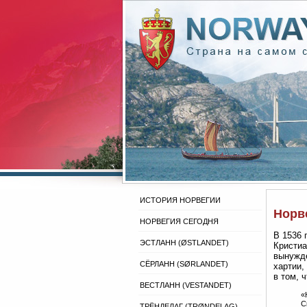
ИСТОРИЯ НОРВЕГИИ
Норв
НОРВЕГИЯ СЕГОДНЯ
В 1536 
ЭСТЛАНН (ØSTLANDET)
Кристиа
вынужде
СЁРЛАНН (SØRLANDET)
хартии,
в том, ч
ВЕСТЛАНН (VESTANDET)
«
С
ТРЁНДЕЛАГ (TRØNDELAG)