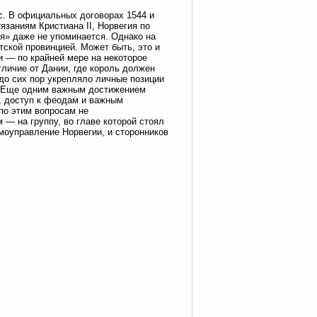
с. В официальных договорах 1544 и
язаниям Кристиана II, Норвегия по
я» даже не упоминается. Однако на
атской провинцией. Может быть, это и
и — по крайней мере на некоторое
тличие от Дании, где король должен
 до сих пор укрепляло личные позиции
о. Еще одним важным достижением
и, доступ к феодам и важным
по этим вопросам не
 — на группу, во главе которой стоял
моуправление Норвегии, и сторонников