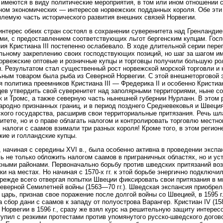
 имеются в виду политические мероприятия, в том или ином отношении
ном экономических — интересов норвежских подданных короля. Обе эти 
лемую часть исторического развития внешних связей Норвегии.
нтерес обеих стран состоял в сохранении суверенитета над Гренланди
ми, с предоставлением соответствующих льгот бергенским купцам. Госп
ия Кристиана III постепенно ослабевало. В ходе длительной серии пере
ьному закреплению своих господствующих позиций, но шаг за шагом им
орвежские оптовые и розничные купцы и торговцы получили большую ро
. Результатом стал существенный рост норвежской морской торговли и н
ным товаром была рыба из Северной Норвегии. С этой внешнеторговой 
я политика преемников Кристиана III — Фредерика II и особенно Кристи
ев утвердить свой суверенитет над заполярными территориями, ныне 
 и Тромс, а также северную часть нынешней губернии Нурланн. В этом
родно признанных границ, и в период позднего Средневековья и Швеци
кого государства, расширив свои территориальные притязания. Речь шл
итете, но и о праве облагать налогом и контролировать торговлю местн
 налоги с саамов взимали три разных короля! Кроме того, в этом регио
кие и голландские купцы.
 начиная с середины XVI в., была особенно активна в проведении экспа
ь не только обложить налогом саамов в приграничных областях, но и ус
ными районами. Первоначально борьбу против шведских притязаний воз
ки на местах. Но начиная с 1570-х гг. к этой борьбе энергично подключ
прежде всего отвергая попытки Швеции фиксировать свои притязания в 
еверной Семилетней войны (1563—70 гг.). Шведская экспансия приобрела
 царь, признав свое поражение после долгой войны со Швецией, в 1595 
а сбор дани с саамов к западу от полуострова Варангер. Кристиан IV (1
 Норвегии в 1596 г., сразу же взял курс на решительную защиту интерес
упил с резкими протестами против упомянутого русско-шведского догов