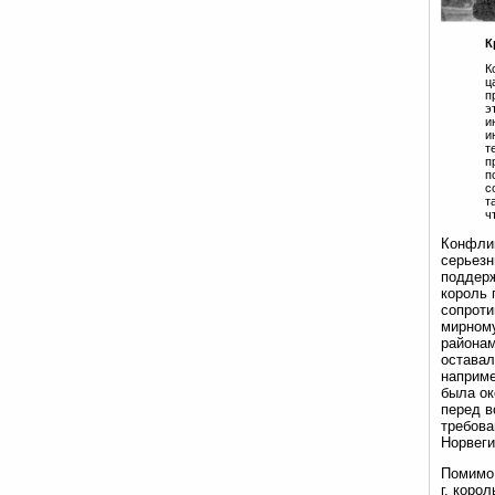
К
К
ц
п
э
и
и
т
п
п
с
т
ч
Конфлик
серьезн
поддерж
король 
сопроти
мирному
районам
оставал
наприме
была ок
перед 
требова
Норвеги
Помимо 
г. коро