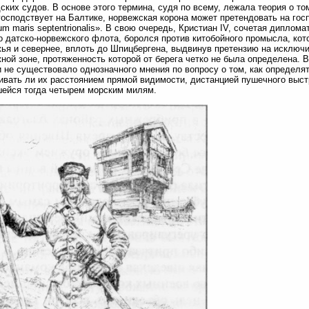
ских судов. В основе этого термина, судя по всему, лежала теория о том
господствует на Балтике, норвежская корона может претендовать на го
um maris septentrionalis». В свою очередь, Кристиан IV, сочетая диплом
 датско-норвежского флота, боролся против китобойного промысла, кот
ья и севернее, вплоть до Шпицбергена, выдвинув претензию на исключ
ной зоне, протяженность которой от берега четко не была определена.
 не существовало однозначного мнения по вопросу о том, как определя
ивать ли их расстоянием прямой видимости, дистанцией пушечного выст
ейся тогда четырем морским милям.