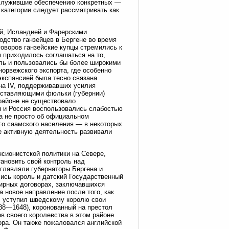
 служившие обеспечению конкретных —
категории следует рассматривать как
ей, Исландией и Фарерскими
одство ганзейцев в Бергене во время
говоров ганзейские купцы стремились к
 приходилось соглашаться на то,
ль и пользовались бы более широкими
орвежского экспорта, где особенно
экспансией была тесно связана
ана IV, поддерживавших усилия
составляющими фюльки (губернии)
 районе не существовало
я и Россия воспользовались слабостью
а не просто об официальном
ого саамского населения — в некоторых
не активную деятельность развивали
нсионистской политики на Севере,
тановить свой контроль над
главляли губернаторы Бергена и
ились король и датский Государственный
мирных договорах, заключавшихся
 новое направление после того, как
г. уступил шведскому королю свои
588—1648), коронованный на престол
ов своего королевства в этом районе.
ора. Он также пожаловался английской