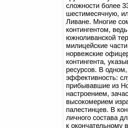
сложности более 3
шестимесячную, и
Ливане. Многие со
контингентом, вед
южноливанской тер
милицейские части
норвежские офицер
контингента, указ
ресурсов. В одном,
эффективность: сл
прибывавшие из Но
настроением, зача
высокомерием изра
палестинцев. В кон
личного состава дл
к окончательному