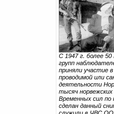
С 1947 г. более 5
групп наблюдател
приняли участие в
проводимой или с
деятельности Нор
тысяч норвежских
Временных сил по 
сделан данный сним
служили в ЧВС ООН