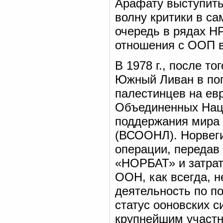
Арафату выступить
волну критики в са
очередь в рядах Н
отношения с ООП в
В 1978 г., после т
Южный Ливан в поп
палестинцев на ев
Объединенных Наци
поддержания мира
(ВСООНЛ). Норвеги
операции, передав 
«НОРБАТ» и затрат
ООН, как всегда, н
деятельность по 
статус ооновских с
крупнейшим участн