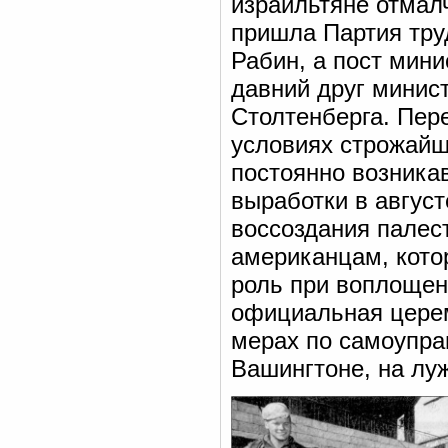
израильтяне отмалч
пришла Партия труд
Рабин, а пост мин
давний друг минис
Столтенберга. Пере
условиях строжайш
постоянно возника
выработки в август
воссоздания палест
американцам, кото
роль при воплощен
официальная цере
мерах по самоупра
Вашингтоне, на лу