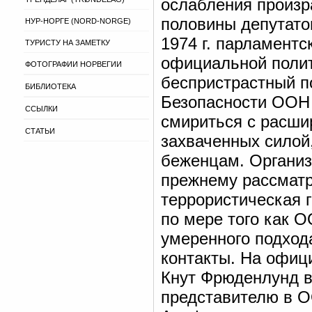
ослабления произр
половины депутато
НУР-НОРГЕ (NORD-NORGE)
1974 г. парламентс
ТУРИСТУ НА ЗАМЕТКУ
официальной полит
ФОТОГРАФИИ НОРВЕГИИ
беспристрастный п
БИБЛИОТЕКА
Безопасности ООН 
ССЫЛКИ
смириться с расши
СТАТЬИ
захваченных силой
беженцам. Органи
прежнему рассматр
террористическая г
по мере того как 
умеренного подход
контакты. На офиц
Кнут Фрюденлунд в
представителю в О