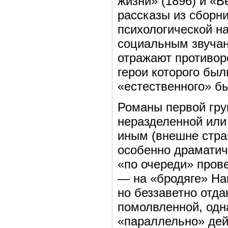
жизни» (1896) и «В
рассказы из сборни
психологической н
социальным звучан
отражают противор
герои которого бы
«естественного» бы
Романы первой гр
неразделенной или
иным (внешне стра
особенно драматич
«по очереди» пров
— на «бродяге» На
но беззаветно отд
помолвленной, одн
«параллельно» дей