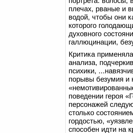
портрета: волосы,
плечах, рваные и 
водой, чтобы они 
которого голодающ
духовного состояни
галлюцинации, без
Критика применяла
анализа, подчерки
психики, ...навязч
порывы безумия и 
«немотивированные
поведении героя «
персонажей следую
столько состояние
гордостью, «уязвл
способен идти на к