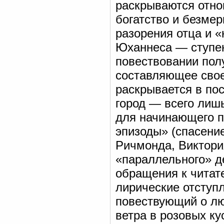
раскрываются отн
богатство и безмер
разорения отца и 
Юханнеса — ступен
повествовании полу
составляющее свое
раскрывается в пос
город — всего лиш
для начинающего п
эпизоды» (спасени
Ричмонда, Виктори
«параллельного» де
обращения к читат
лирические отступ
повествующий о лю
ветра в розовых ку