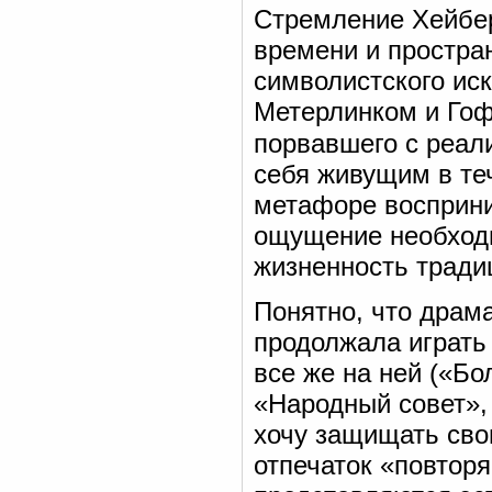
Стремление Хейбер
времени и простра
символистского иск
Метерлинком и Гоф
порвавшего с реал
себя живущим в теч
метафоре восприни
ощущение необходи
жизненность тради
Понятно, что драма
продолжала играть
все же на ней («Б
«Народный совет»,
хочу защищать свою
отпечаток «повтор