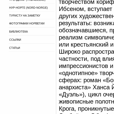
творчеством кориф
Ибсеном, вступает
НУР-НОРГЕ (NORD-NORGE)
других художестве
ТУРИСТУ НА ЗАМЕТКУ
результаты: возни
ФОТОГРАФИИ НОРВЕГИИ
обозначавшиеся, пр
БИБЛИОТЕКА
реализм символиче
ССЫЛКИ
или крестьянский и
СТАТЬИ
Широко распростра
частности, под вл
импрессионистов и
«однотипное» твор
сферах: роман «Бо
анархиста» Ханса 
«Дуэль»), цикл оч
живописные полотн
Крога, проникнуты