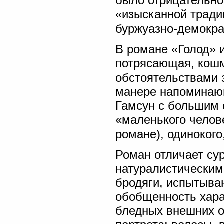
было отрицательно
«изысканной тради
буржуазно-демокра
В романе «Голод» 
потрясающая, кошм
обстоятельствами 
манере напоминающ
Гамсун с большим 
«маленького челов
романе), одинокого
Роман отличает су
натуралистически
бродяги, испытыва
обобщенность хара
бледных внешних о