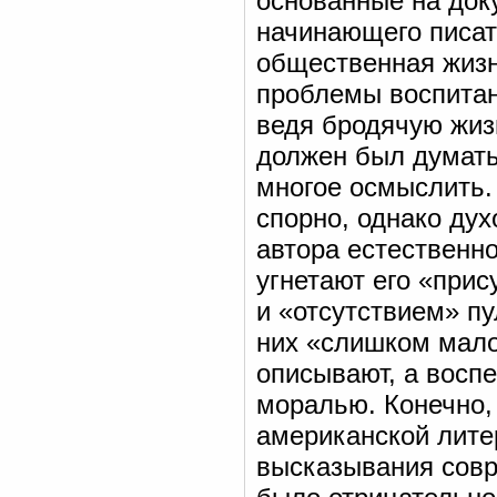
основанные на до
начинающего писат
общественная жизнь
проблемы воспитани
ведя бродячую жиз
должен был думать 
многое осмыслить. 
спорно, однако ду
автора естественн
угнетают его «при
и «отсутствием» п
них «слишком мало
описывают, а воспе
моралью. Конечно, 
американской лите
высказывания совр