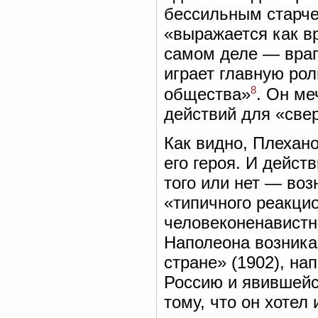
бессильным старче
«выражается как в
самом деле — враг 
играет главную ро
8
общества»
. Он ме
действий для «све
Как видно, Плехано
его героя. И дейст
того или нет — воз
«типичного реакци
человеконенавистн
Наполеона возникаю
стране» (1902), на
Россию и явившейс
тому, что он хотел