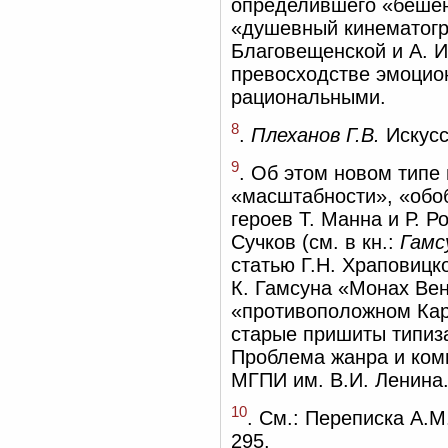
определившего «бешен
«душевный кинематогра
Благовещенской и А. И
превосходстве эмоцио
рациональными.
8
.
Плеханов Г.В.
Искусс
9
. Об этом новом типе 
«масштабности», «обоб
героев Т. Манна и Р. Р
Сучков (см. в кн.:
Гамс
статью Г.Н. Храповиц
К. Гамсуна «Монах Вен
«противоположном Кар
старые пришиты типиз
Проблема жанра и ком
МГПИ им. В.И. Ленина.
10
. См.: Переписка А.М
295.