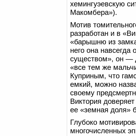
хемингуэевскую си
Макомбера»).
Мотив томительног
разработан и в «В
«барышню из замка
него она навсегда
существом», он — 
«все тем же мальч
Куприным, что гам
емкий, можно назв
своему предсмертн
Виктория доверяет
ее «земная доля» б
Глубоко мотивиров
многочисленных эп