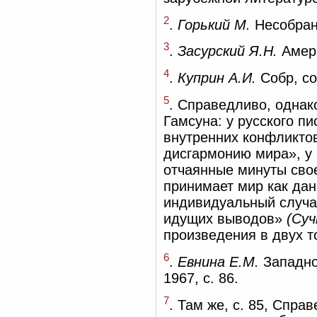
2
.
Горький М.
Несобранн
3
.
Засурский Я.Н.
Амери
4
.
Куприн А.И.
Собр, соч
5
. Справедливо, однак
Гамсуна: у русского п
внутренних конфликтов
дисгармонию мира», у
отчаянные минуты свое
принимает мир как дан
индивидуальный случай
идущих выводов»
(Суч
произведения в двух том
6
.
Евнина Е.М.
Западно
1967, с. 86.
7
. Там же, с. 85, Спра