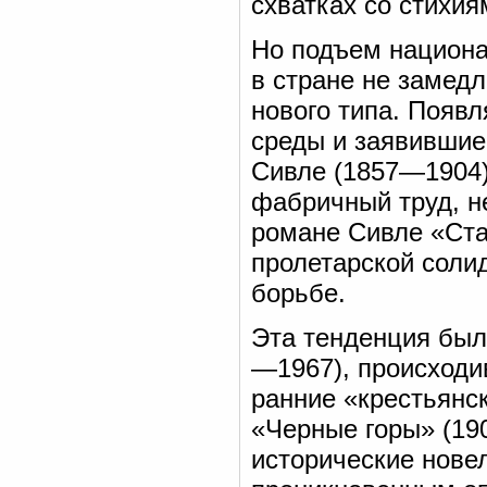
схватках со стихия
Но подъем национа
в стране не замедл
нового типа. Появ
среды и заявившие 
Сивле (1857—1904)
фабричный труд, н
романе Сивле «Ста
пролетарской соли
борьбе.
Эта тенденция был
—1967), происходи
ранние «крестьянс
«Черные горы» (190
исторические нове