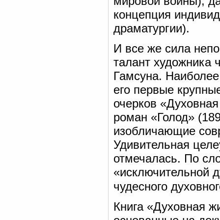
мировой войны), д
концепция индивид
драматургии).
И все же сила неп
талант художника 
Гамсуна. Наиболее
его первые крупны
очерков «Духовная
роман «Голод» (18
изобличающие сов
Удивительная целе
отмечалась. По сл
«исключительной д
чудесного духовног
Книга «Духовная ж