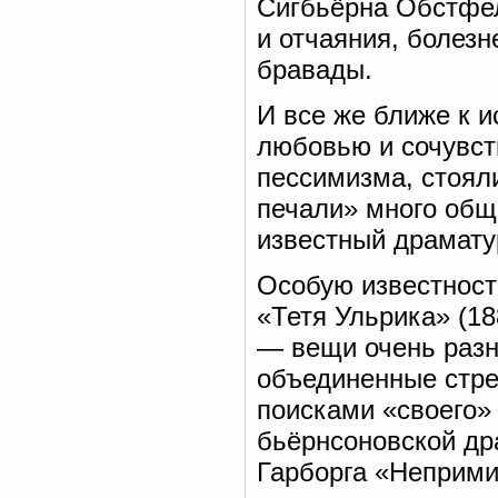
Сигбьёрна Обстфел
и отчаяния, болезн
бравады.
И все же ближе к и
любовью и сочувст
пессимизма, стоял
печали» много общ
известный драматур
Особую известност
«Тетя Ульрика» (18
— вещи очень разн
объединенные стр
поисками «своего» 
бьёрнсоновской др
Гарборга «Неприм