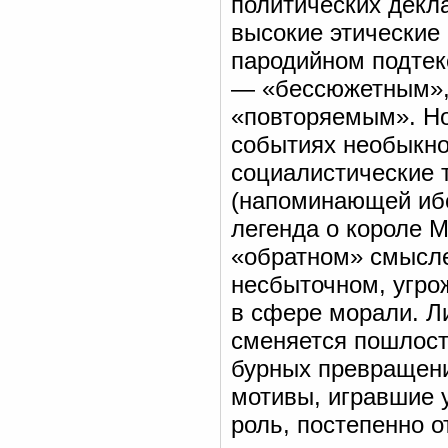
политических декл
высокие этические 
пародийном подтек
— «бессюжетным»,
«повторяемым». Но
событиях необыкно
социалистические 
(напоминающей ибс
легенда о короле 
«обратном» смысле,
несбыточном, угро
в сфере морали. Л
сменяется пошлост
бурных превращени
мотивы, игравшие 
роль, постепенно о