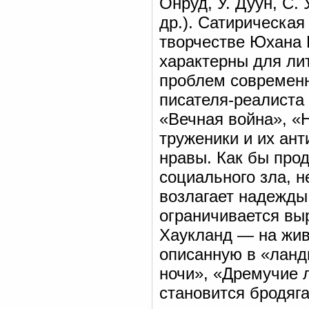
Онруд, У. Дуун, С. 
др.). Сатирическая
творчестве Юхана 
характерны для ли
проблем современн
писателя-реалиста
«Вечная война», «
труженики и их ан
нравы. Как бы про
социального зла, 
возлагает надежды
ограничивается вы
Хаукланд — на жив
описанную в «ланд
ночи», «Дремучие л
становится бродяга