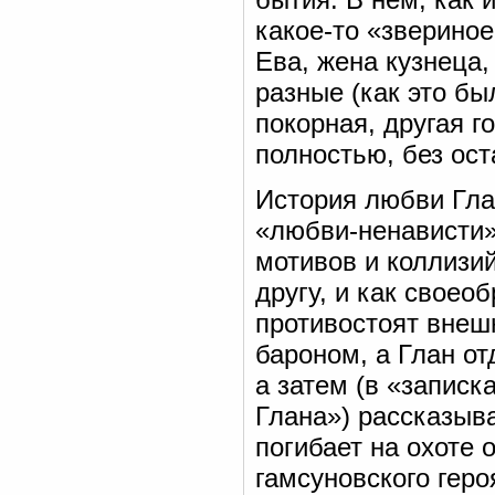
какое-то «звериное
Ева, жена кузнеца,
разные (как это бы
покорная, другая г
полностью, без ост
История любви Гла
«любви-ненависти»
мотивов и коллизий
другу, и как своео
противостоят внеш
бароном, а Глан от
а затем (в «записк
Глана») рассказыва
погибает на охоте
гамсуновского геро