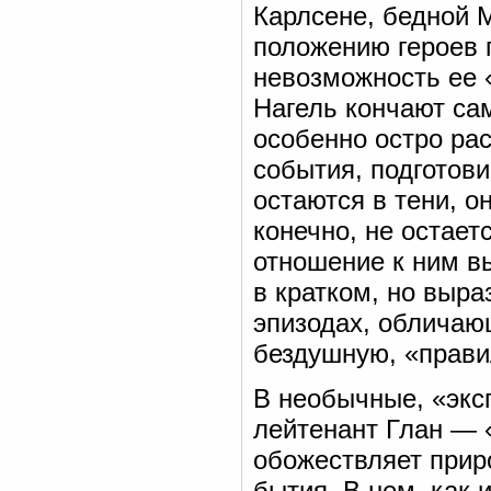
Карлсене, бедной 
положению героев 
невозможность ее 
Нагель кончают са
особенно остро ра
события, подготови
остаются в тени, о
конечно, не остает
отношение к ним в
в кратком, но выра
эпизодах, обличаю
бездушную, «прави
В необычные, «экс
лейтенант Глан — 
обожествляет приро
бытия. В нем, как и