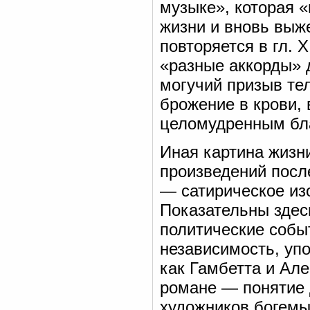
музыке», которая «
жизни и вновь выжеч
повторяется в гл. X
«разные аккорды» 
могучий призыв тел
брожение в крови,
целомудренным бл
Иная картина жизни
произведений посл
— сатирическое из
Показательны здес
политические собы
независимость, уп
как Гамбетта и Ал
романе — понятие 
художников богемы