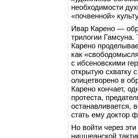
необходимости дух
«почвенной» культу
Ивар Карено — об
трилогии Гамсуна.
Карено проделывае
как «свободомысля
с ибсеновскими ге
открытую схватку 
олицетворено в об
Карено кончает, од
протеста, предате
останавливается, 
стать ему доктор 
Но войти через эт
ницшеанской такти