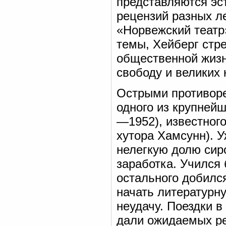
представляются эст
рецензий разных ле
«Норвежский театр»
темы, Хейберг стр
общественной жизн
свободу и великих 
Острыми противоре
одного из крупней
—1952), известног
хутора Хамсунн). У
нелегкую долю сир
заработка. Учился
остального добилс
начать литературну
неудачу. Поездки 
дали ожидаемых ре