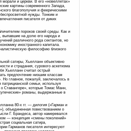
й морали и церкви. В его «новеллетах»
еские картины современного Запада,
нского благополучия и феерическими
беспросветной нужды. Тонким и
впечатления писателя от диких
личителем пороков своей среды. Как и
, выпавшие на долю его народа и
 учений различного рода сектантов, но
кономику иностранного капитала.
оналистическую философию близкого
льной сатиры, Хьелланн объективно
ности и страдания, сурового аскетизма
ебя Хьелланн считал острый
вать предпочтение низшим классам
. Но главное, пожалуй, заключалось в
 патрицианской семьи, используя
 о Ставангере», которые Томас Манн,
купеческие» романы, выдержанные в
ланна 80-х гг. — дилогия («Гарман и
»), объединенная повествованием о
ысли Г. Брандеса, автор намеревался
ором — концепция «смены поколений»
страя социальная сатира,
ории Гарманов писателя интересуют