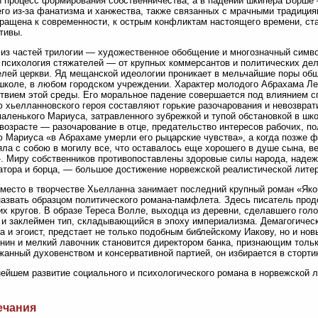
и процесс формирования собственничества, а в падении шкипера Ворше 
го из-за фанатизма и ханжества, также связанных с мрачными традиция
ращена к современности, к острым конфликтам настоящего времени, ст
тивы.
из частей трилогии — художественное обобщение и многозначный симво
 психология стяжателей — от крупных коммерсантов и политических дел
лей церкви. Яд мещанской идеологии проникает в мельчайшие поры об
школе, в любом городском учреждении. Характер молодого Абрахама Л
твием этой среды. Его моральное падение совершается под влиянием с
 хьелланновского героя составляют горькие разочарования и невозврат
маленького Мариуса, затравленного зубрежкой и тупой обстановкой в шк
возрасте — разочарование в отце, предательство интересов рабочих, по
 Мариуса «в Абрахаме умерли его рыцарские чувства», а когда позже 
яла с собою в могилу все, что оставалось еще хорошего в душе сына, в
. Миру собственников противопоставлены здоровые силы народа, надеж
атора и борца, — большое достижение норвежской реалистической литер
место в творчестве Хьелланна занимает последний крупный роман «Якоб
азвать образцом политического романа-памфлета. Здесь писатель прод
х кругов. В образе Тереса Волле, выходца из деревни, сделавшего гол
 и заклеймен тип, складывающийся в эпоху империализма. Демагогичес
а и эгоист, предстает не только подобным библейскому Иакову, но и н
нин и мелкий лавочник становится директором банка, признающим тольк
анный духовенством и консервативной партией, он избирается в стортин
ейшем развитие социального и психологического романа в норвежской 
ечания