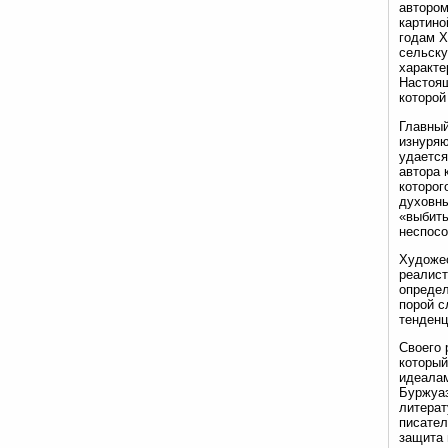
автором
картино
годам X
сельску
характе
Настоящ
которой
Главный
изнуряю
удается
автора 
которог
духовны
«выбить
неспосо
Художес
реалист
определ
порой с
тенденц
Своего 
который
идеалам
Буржуаз
литерат
писател
защита 