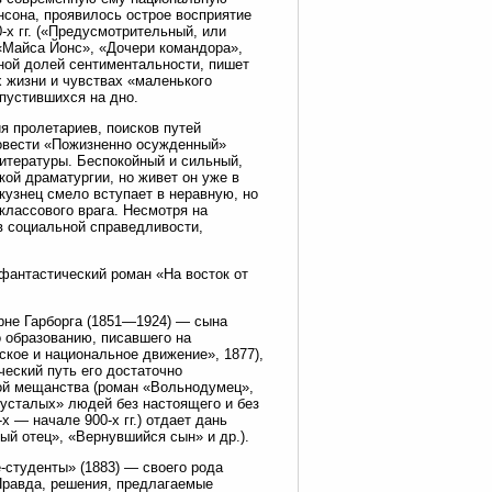
нсона, проявилось острое восприятие
-х гг. («Предусмотрительный, или
«Майса Йонс», «Дочери командора»,
тной долей сентиментальности, пишет
х жизни и чувствах «маленького
пустившихся на дно.
я пролетариев, поисков путей
повести «Пожизненно осужденный»
 литературы. Беспокойный и сильный,
ой драматургии, но живет он уже в
кузнец смело вступает в неравную, но
классового врага. Несмотря на
в социальной справедливости,
 фантастический роман «На восток от
рне Гарборга (1851—1924) — сына
о образованию, писавшего на
ское и национальное движение», 1877),
ческий путь его достаточно
кой мещанства (роман «Вольнодумец»,
усталых» людей без настоящего и без
х — начале 900-х гг.) отдает дань
й отец», «Вернувшийся сын» и др.).
-студенты» (1883) — своего рода
Правда, решения, предлагаемые