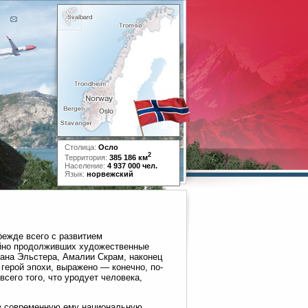
Столица:
Осло
2
Территория:
385 186 км
Население:
4 937 000 чел.
Язык:
норвежский
режде всего с развитием
ойно продолживших художественные
иана Эльстера, Амалии Скрам, наконец
герой эпохи, выражено — конечно, по-
сего того, что уродует человека,
 в современную ему национальную