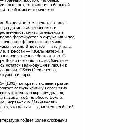
— трагедия простого человека,
ми прошлого, то трилогия в большей
авит проблемы исторической
л. Во всей наготе предстают здесь
ьцов до мелких чиновников и
щественных пличных отношений в
евдала формируется в окружении и под
плоченного филистерского мира.
имые потери. В детстве — это утрата
оле, в юности — гибель матери, в
лное нравственное банкротство. Со
фру Венке покончила самоубийством,
есь остаток великодушия и любви к
да нации. Образ Стефенсена,
атуры той поры.
» (1891), который с полным правом
олжает острую критику норвежских
овокружительную карьеру дельца,
ки называя себя плебеем, Волле,
овым «норвежским Макиавелли».
о то, что деньги — двигатель событий.
г.
литературе пойдет более сложными