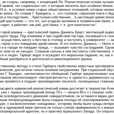
, не сходны, например, с концепцией Ли. Реалистическая основа лучших
й нравов, тех социальных сил, к которым писатель был особенно близок.
IX в., в условия ломки старых общественных отношений, которые начин
ю жизнь. По словам Г. Брандеса, «...это глубокая, серьезная книга о бед
ре и последствиях... Крестьянин-собственник... в настоящее время близо
ий крестьянин — это тот, чья усадьба заложена в поземельном банке; о
2
 сидит, а работает, как раб, для банка, т. е. для капиталиста»
.
 герой романа — крестьянский парень Даниель Браут, мечтающий вырват
щего труда. Под влиянием и при содействии пастора, посеявшего в со
 осуществить мечту о бегстве в столицу и поступить в университет — 
к герою и его поведению двойственно. И это понятно, Даниель — Homo n
о и в городе не покидает нужда, — вызывает чувство сострадания. Одна
х оков он не находит. Слишком сильны в нем инстинкты собственника,
ся и люди». Гарборг видит и осуждает его моральное падение, но, как и 
бным разобраться в деятельности революционного кружка.
твенному методу и стилю Гарборга свойственны известные противоречия
ическом, достаточно сильно влияние натурализма. При социальной обус
ял Г. Брандес, «интенсивности» обобщений, Гарборг преувеличивает зн
лишком абсолютизирует «беспросветность» и «дикость» деревенского с
ии проявятся в поздних произведениях писателя, посвященных главным
расцвета норвежский реалистический роман достигает в творчестве Але
 уже с первых произведений (конца 70-х — начала 80-х гг.) показал се
и освободительного движения семидесятников, он оставался верен делу
ным литературоведением была создана легенда об «изолированном» п
уре, о космополитизме «западника», которому якобы были чужды интер
ю в одинаковой мере претила не только слепая приверженность к внеш
патриархальной идиллии, но и практика буржуазного Запада. Он открыт