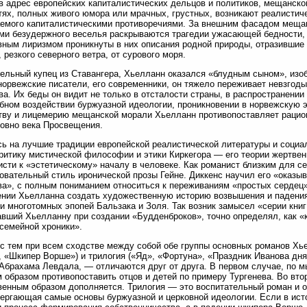
в адрес европейских капиталистических дельцов и политиков, мещанско
тях, полных живого юмора или мрачных, грустных, возникают реалистич
емого капиталистическими противоречиями. За внешним фасадом меща
ми безудержного веселья раскрываются трагедии ужасающей бедности, 
ным лиризмом проникнуты в них описания родной природы, отразившие 
, резкого северного ветра, от сурового моря.
ельный купец из Ставангера, Хьелланн оказался «блудным сыном», изоб
норвежские писатели, его современники, он тяжело переживает невзгоды
ва. Их беды он видит не только в отсталости страны, в распространении
убном воздействии буржуазной идеологии, проникновении в норвежскую э
тву и лицемерию мещанской морали Хьелланн противопоставляет раци
овно века Просвещения.
ь на лучшие традиции европейской реалистической литературы и социа
ритику мистической философии и этики Киркегора — его теории жертвен
исти к «эстетическому» началу в человеке. Как романист близким для с
овательный стиль иронической прозы Гейне. Диккенс научил его «оказы
а», с полным пониманием относиться к переживаниям «простых сердец»
нии Хьелланна создать художественную историю возвышения и падения
и многотомных эпопей Бальзака и Золя. Так возник замысел «серии книг
вший Хьелланну при создании «Будденброков», точно определял, как «
семейной хроники».
с тем при всем сходстве между собой обе группы основных романов Хьел
 «Шкипер Ворше») и трилогия («Яд», «Фортуна», «Праздник Иванова дня
Абрахама Левдала, — отличаются друг от друга. В первом случае, по м
 образом противопоставить отцов и детей по примеру Тургенева. Во вт
енным образом дополняется. Трилогия — это воспитательный роман и о
ергающая самые основы буржуазной и церковной идеологии. Если в ист