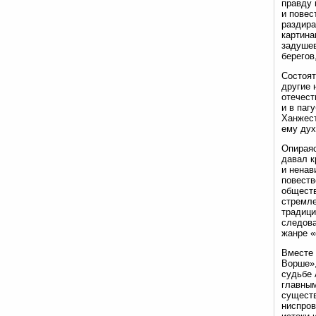
правду 
и повес
раздира
картина
задушев
берегов
Состоят
другие 
отечест
и в паг
Ханжес
ему дух
Опираяс
давал к
и ненав
повеств
обществ
стремле
традици
следова
жанре «
Вместе 
Ворше»,
судьбе 
главным
существ
ниспров