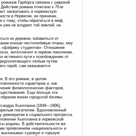
 романов Гарборга связана с широкой
 Действие романа отнесено к 70-м
ают захватывать и норвежскую
ности в Норвегии, ее причинах,
к к тому, чтобы обратиться в миф.
н уже не владеет той землей, на
ься из деревни, избавиться от
знании юноши честолюбивые планы, ему
на «фабрику студентов». Отношение
ovus, интеллигент в первом поколении,
ко истинного пути к освобождению от
 предпочитающего любым путем
его герой, сам оказывается
, В его романе, в целом
ловленности характеров и, как
ачение физиологических факторов,
уществования. Еще больше эти
 образом жизни городской богемы.
ксандра Хьелланна (1849—1906),
бя зрелым писателем. Вдохновленный
 демократии и социального прогресса.
оложении Хьелланна в норвежской
есы родины. В действительности же
ним проявлениям «национального» и
о высказывал суровую и горькую