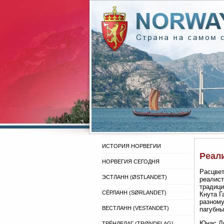
ИСТОРИЯ НОРВЕГИИ
Реали
НОРВЕГИЯ СЕГОДНЯ
Расцвет
ЭСТЛАНН (ØSTLANDET)
реалист
традици
СЁРЛАНН (SØRLANDET)
Кнута Г
разному
ВЕСТЛАНН (VESTANDET)
пагубны
Юнас Ли
ТРЁНДЕЛАГ (TRØNDELAG)