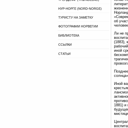
литерат
жизненн
НУР-НОРГЕ (NORD-NORGE)
Норланд
«Соврем
ТУРИСТУ НА ЗАМЕТКУ
об учас
человек
ФОТОГРАФИИ НОРВЕГИИ
Ли не п
БИБЛИОТЕКА
воспита
(1883),
ССЫЛКИ
рабочий
иной ср
СТАТЬИ
бескомп
трагиче
провозг
Позднее
солнца»
Иной ва
крестья
лансмо
активно
противо
1881) и
будущег
мистици
Централ
воспита