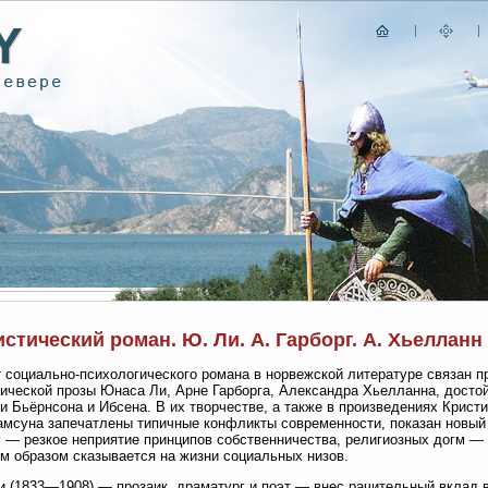
стический роман. Ю. Ли. А. Гарборг. А. Хьелланн
 социально-психологического романа в норвежской литературе связан п
ической прозы Юнаса Ли, Арне Гарборга, Александра Хьелланна, дост
и Бьёрнсона и Ибсена. В их творчестве, а также в произведениях Крист
амсуна запечатлены типичные конфликты современности, показан новый 
 — резкое неприятие принципов собственничества, религиозных догм — в
м образом сказывается на жизни социальных низов.
 (1833—1908) — прозаик, драматург и поэт — внес рачительный вклад