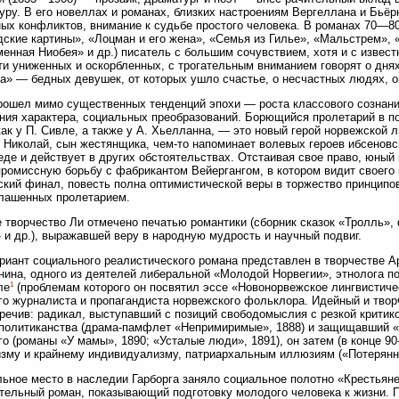
уру. В его новеллах и романах, близких настроениям Вергеллана и Бьёр
ых конфликтов, внимание к судьбе простого человека. В романах 70—80
ские картины», «Лоцман и его жена», «Семья из Гилье», «Мальстрем», 
енная Ниобея» и др.) писатель с большим сочувствием, хотя и с извес
ти униженных и оскорбленных, с трогательным вниманием говорят о дня
а» — бедных девушек, от которых ушло счастье, о несчастных людях, о
рошел мимо существенных тенденций эпохи — роста классового сознани
ния характера, социальных преобразований. Борющийся пролетарий в 
 как у П. Сивле, а также у А. Хьелланна, — это новый герой норвежской
 Николай, сын жестянщика, чем-то напоминает волевых героев ибсеновск
еде и действует в других обстоятельствах. Отстаивая свое право, юный 
ромиссную борьбу с фабрикантом Вейергангом, в котором видит своего 
ский финал, повесть полна оптимистической веры в торжество принципо
лашенных пролетарием.
 творчество Ли отмечено печатью романтики (сборник сказок «Тролль»,
 и др.), выражавшей веру в народную мудрость и научный подвиг.
риант социального реалистического романа представлен в творчестве А
нина, одного из деятелей либеральной «Молодой Норвегии», этнолога п
1
ле
(проблемам которого он посвятил эссе «Новонорвежское лингвистиче
го журналиста и пропагандиста норвежского фольклора. Идейный и твор
речив: радикал, выступавший с позиций свободомыслия с резкой крити
 политиканства (драма-памфлет «Непримиримые», 1888) и защищавший «
о (романы «У мамы», 1890; «Усталые люди», 1891), он затем (в конце 90-
зму и крайнему индивидуализму, патриархальным иллюзиям («Потерянны
ьное место в наследии Гарборга заняло социальное полотно «Крестьяне
тельный роман, показывающий подготовку молодого человека к жизни. 