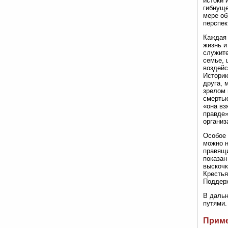
истоки 
гибнуще
мере об
перспек
Каждая 
жизнь и
служите
семье, 
воздейс
Историю
друга, 
зрелом 
смертью
«она вз
правде»
организ
Особое 
можно н
правящи
показан
выскочк
Крестья
Поддерж
В дальн
путями.
Прим