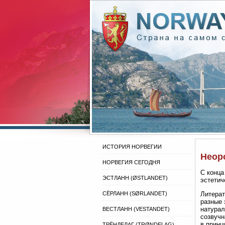
ИСТОРИЯ НОРВЕГИИ
Неоро
НОРВЕГИЯ СЕГОДНЯ
С конца
ЭСТЛАНН (ØSTLANDET)
эстетич
СЁРЛАНН (SØRLANDET)
Литерат
разные 
натурал
ВЕСТЛАНН (VESTANDET)
созвучн
в принц
ТРЁНДЕЛАГ (TRØNDELAG)