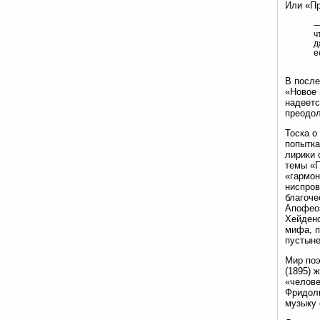
Или «Пр
—
ч
д
е
В после
«Новое 
надеетс
преодол
Тоска о
попытка
лирики 
темы «П
«гармон
ниспров
благоче
Апофеоз
Хейденс
мифа, п
пустыне
Мир поэ
(1895) 
«челове
Фридоли
музыку 