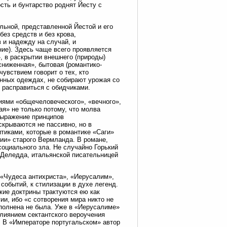
ть и бунтарство роднят Йесту с
льной, представленной Йестой и его
ез средств и без крова,
и надежду на случай, и
ние). Здесь чаще всего проявляется
, в раскрытии внешнего (природы)
сниженная», бытовая (романтико-
чувствием говорит о тех, кто
анных одеждах, не собирают урожая со
 расправиться с обидчиками.
ниями «общечеловеческого», «вечного»,
ая» не только потому, что молва
 выражение принципов
скрываются не пассивно, но в
тиками, которые в романтике «Саги»
ии» старого Вермланда. В романе,
социального зла. Не случайно Горький
 Деледда, итальянской писательницей
— «Чудеса антихриста», «Иерусалим»,
событий, к стилизации в духе легенд.
ие доктрины трактуются ею как
ии, ибо «с сотворения мира никто не
ыполнена не была. Уже в «Иерусалиме»
влиянием сектантского вероучения
. В «Императоре португальском» автор