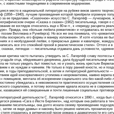
», с известными тенденциями в современном модернизме.
еся место в национальной литературе на рубеже веков заняло творче
ф (1858—1940), лучшие произведения которой приобрели огромную попу
о за ее пределами. «Сказочное» искусство С. Лагерлёф — лучезарное,
иографическом очерке «Сказка о сказке» (1902) писательница, говоря о с
вание ее взглядов относилось еще к 80-м гг., к «периоду расцвета реал
уре». Правда, она «больше любила романтиков» и «отдавалась во влас
 поэзии Веллмана и Рунеберга). Но все же она понимала, что «романтиз
чтобы воскресить его формы и манеру изложения». И хотя «голова ее бы
ниях и о необузданной любви, о прекрасных дамах и кавалерах, жаждущ
написать все это спокойной прозой в реалистическом стиле». Оттого и 
, сказках, легендах — писательница отдавала дань условности, «древне
ная критика часто пыталась утвердить за С. Лагерлёф славу поэтессы 
 усадьбе отца, обедневшего дворянина, дала будущей писательнице мн
ла не только увидеть быт поместья, но и узнать жизнь крестьян Вермла
вием к их нуждам и чаяниям. Не только в пору ранней юности, но и поз
ии, в годы преподавательской, а затем и литературной деятельности —
твием идей консервативного утопизма и неоромантизма, наивно верила 
» помещиков, мечтала об искоренении социального зла без какой-либо
постоянно убеждалась в невозможности практического осуществления св
нского социализма, и потому воплощение идеала искала не в современн
, казавшемся ей совершенным и почти лишенным социальных противор
литературной деятельности С. Лагерлёф относится к 1890 г., когда был 
гося романа «Сага о Йесте Берлинге», над которым она работала в теч
наниям писательницы, она долго искала своему произведению подход
х, затем «в виде драмы» и наконец было решено написать прозаическую 
 стиля отразились в ритмической прозе романа и драматичности его сит