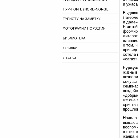
и ужаса
НУР-НОРГЕ (NORD-NORGE)
Выдающе
Лагерлё
ТУРИСТУ НА ЗАМЕТКУ
и далек
В автоб
ФОТОГРАФИИ НОРВЕГИИ
формиро
литерат
БИБЛИОТЕКА
влияние
о том, 
ССЫЛКИ
привиде
хотела 
СТАТЬИ
«сагах»
Буржуаз
жизнь в
позволи
сочувст
семинар
воздейс
«добрых
же она 
христиа
прошлом
Начало 
выдающе
воспоми
в стиха
жанра и