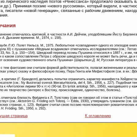
из лирического наследия поэтов «Ренессанса» продолжало оказывать вл
и др.). Принимая поэзию «нового руссоизма», который видели, в частно
а, писатели «новой генерации», связанные с рабочим движением, наход
ния.
ечания
авнение отмечалось критикой, в частности А.И. Дейчем, уподоблявшим Йесту Берлин
ч А.
Дыхание времени. М., 1974, с. 158).
ауде Л.Ю.
Полет Нильса. М., 1975. Любопытное «совпадение» одного из эпизодов книг
арла XI) с пушкинским «Медным всадником» отмечалось исследователями (см.:
Terras
. 33, No. 3, p. 150—154). Шведский перевод поэмы Пушкина относился к 1887 г., и им,
и о каком сопоставлении Петра с образом шведского короля не может быть речи, да и 
от освоения художественного опыта Пушкина» (
Шарыпкин Д. М
, Русская литература в
е с тем фантазию они считали формой действительности, полагая жизненными и реаль
тках улиц») сказку и философскую поэму, Пера Гюнта или Мефистофеля (см. в кн.:
Bjö
, в критике (Г. Бранделл) делались попытки ограничить характер манифеста Хейденст
сателя (см.: Ny illustrerad svensk litteraturhistoria, del 4, Sth., 1956, s. 227). Подобна
а к «Антологии лирики 90-х гг.») (90-tal. En lyrisk antologi. Sth., 1956), находившего у 
о их творчество (интерес к Востоку, происхождение, одиночество, болезнь).
а отмечала близость Фрёдинга к Л. Толстому (сам он говорил об этом в статье «Толст
ству» (см.:
Aktström G.
Fröding och Tolstoj. — Edda, 1930), утверждать гуманизм (см.
Ша
вских странах, с. 123). Фрёдинг считал свою поэзию «конгломератом» романтических и
 H.
Fröding. Sth., 1950, s. 292).
ущая страница
К оглавлению