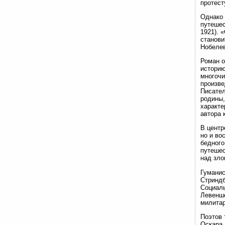
протест
Однако 
путешес
1921). 
станови
Нобелев
Роман о
историю
многочи
произве
Писател
родины,
характе
автора 
В центр
но и во
бедного
путешес
над зло
Гуманис
Стриндб
Социаль
Левенше
милитар
Поэтов 
Оскара 