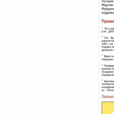
Лучшее 
Ферлин 
Фрёдинг
подража
Прим
1
. Это ср
(см.:
Дей
2
. См.:
Бр
короля К
1961, vol
Однако н
далекую 
3
. Вмест
перекрес
4
. Правда
мнения пи
Лундквист
определял
5
. Критик
человече
скандина
кн.:
Olson
Предыд