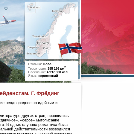
Столица:
Осло
2
Территория:
385 186 км
Население:
4 937 000 чел.
Язык:
норвежский
ейденстам. Г. Фрёдинг
ние неоднородное по идейным и
 литературе других стран, проявились
удничное», «серое» бытописание
ого. В одних случаях романтика была
еальной действительности возводился
тическим» романом, с поэзией «кошмара