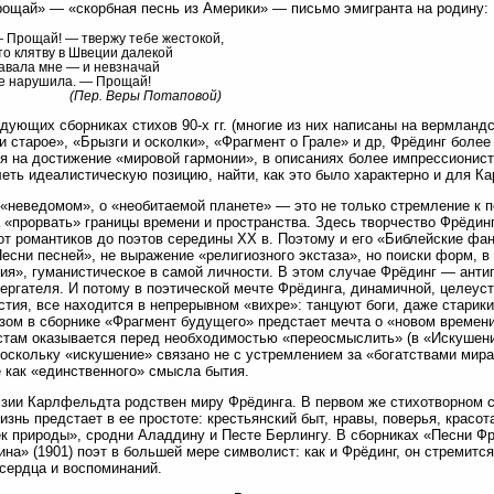
ощай» — «скорбная песнь из Америки» — письмо эмигранта на родину:
 Прощай! — твержу тебе жестокой,
то клятву в Швеции далекой
авала мне — и невзначай
е нарушила. — Прощай!
(Пер. Веры Потаповой)
дующих сборниках стихов 90-х гг. (многие из них написаны на вермланд
и старое», «Брызги и осколки», «Фрагмент о Грале» и др, Фрёдинг боле
я на достижение «мировой гармонии», в описаниях более импрессионист
еть идеалистическую позицию, найти, как это было характерно и для К
 «неведомом», о «необитаемой планете» — это не только стремление к п
 «прорвать» границы времени и пространства. Здесь творчество Фрёди
от романтиков до поэтов середины XX в. Поэтому и его «Библейские фа
есни песней», не выражение «религиозного экстаза», но поиски форм, в
ия», гуманистическое в самой личности. В этом случае Фрёдинг — анти
ергателя. И потому в поэтической мечте Фрёдинга, динамичной, целеус
стия, все находится в непрерывном «вихре»: танцуют боги, даже старик
ом в сборнике «Фрагмент будущего» предстает мечта о «новом времени
там оказывается перед необходимостью «переосмыслить» (в «Искушен
оскольку «искушение» связано не с устремлением за «богатствами мира
 как «единственного» смысла бытия.
зии Карлфельдта родствен миру Фрёдинга. В первом же стихотворном 
жизнь предстает в ее простоте: крестьянский быт, нравы, поверья, красо
к природы», сродни Аладдину и Песте Берлингу. В сборниках «Песни Фр
на» (1901) поэт в большей мере символист: как и Фрёдинг, он стремится
сердца и воспоминаний.