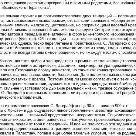
о священника-расстриги прекрасным и земными радостями, бесшабашнос
1
 ибсеновского Пера Гюнта
.
ия романа строится на противопоставлении двух тенденций — положите
и, так называемыми «кавалерами», отставными военными, «бродягами» б
нными влачить жалкое существование, но сохраняющими веселый нрав 
ельной, символизированной силами зла (заводчик Синтрам и его окруже
тво автора в передаче впечатлений, в формах «непрямого изображения»
нутреннее (чувство). Обе тенденции — патетическая (романтическая) и «
ическая), однако, тесно переплетены в повествовании. С. Лагерлёф с со
ался от беззакония, о людях, которые по милости господ ходят в изодр
олос и не всегда готовы к «всепрощению», но «жаждут мести», способны
бразом, понятия добра и зла предстают в романе не только олицетворе
вестной степени и исторически. Заводчик, например, натура «демоническ
яла его Сказочному образу нечистого, но также как концентрированное
нничества, несправедливости, беззакония. Да и положительные силы ра
ьных схватках с врагом. Поэтому вряд ли можно согласиться с теми кри
воплощение меланхолии, руссоистского идеала природы, некоей «Аркад
т, сильнее чувствовалось дыхание реальной жизни, трезвое осуждение 
 С. Лагерлёф к «сильным голосам» в литературе и сравнивал с Грацией
ического направления.
ногих романах и рассказах С. Лагерлёф конца 90-х — начала 900-х гг. 
ы о Христе» и др. ощущается явное стремление к известной архаизации 
исательница — типичный представитель неоромантизма. Социалистическ
ние антихриста», а идея равенства — как учение, противоречащее религ
збавить людей от горя и страданий». И все же полностью эта задача в
рлёф правдиво рассказала о трагедии шведских крестьян, которые под 
овали в Палестину, попав в еще более тяжелые условия, чем на родине