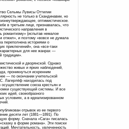
ство Сельмы Лувисы Оттилии
лярность не только в Скандинавии, но
 жизнеутверждающее, оптимистическое.
ебе в третьем лице, признавалась, что
истического направления в
ть романтизму» (испытав немалое
м отжил», и поэтому «вовсе не думала
ла переполнена историями о
их приключений», она «все-таки
в характерных для нее жанрах —
й традиции».
мистической и дворянской. Однако
ожество живых и ярких наблюдений,
нда, проникнуться искренним
днее — по окончании учительской
 С. Лагерлёф находилась под
в осуществление союза крестьян и
 ломки существующей системы. И все
оих идей, своеобразного
ых условиях, а в идеализированном
ечий.
опубликован отрывок из ее первого
ение десяти лет (1881—1891). По
ящую форму. Сначала «Сага» писалась
«сказку в форме романа». Эти поиски
уаций. Мечтательность, увлеченность