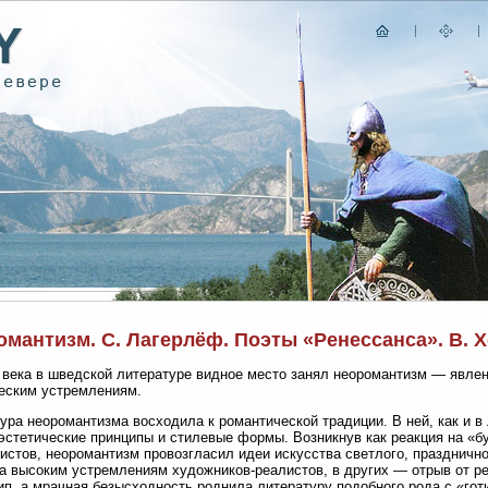
мантизм. С. Лагерлёф. Поэты «Ренессанса». В. Х
 века в шведской литературе видное место занял неоромантизм — явле
еским устремлениям.
ура неоромантизма восходила к романтической традиции. В ней, как и в
эстетические принципы и стилевые формы. Возникнув как реакция на «б
истов, неоромантизм провозгласил идеи искусства светлого, праздничн
а высоким устремлениям художников-реалистов, в других — отрыв от р
ип, а мрачная безысходность роднила литературу подобного рода с «го