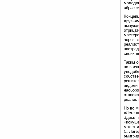
молодог
образом
Концепц
друзьям
вынужде
отрицат
мастерс
через в
реалист
настрад
своих п
Таким о
но в из
уподобл
собстве
решител
видели 
наоборо
относил
реалист
Но во м
«Легенд
Здесь п
«искуше
может и
С. Лаге
эмигрир