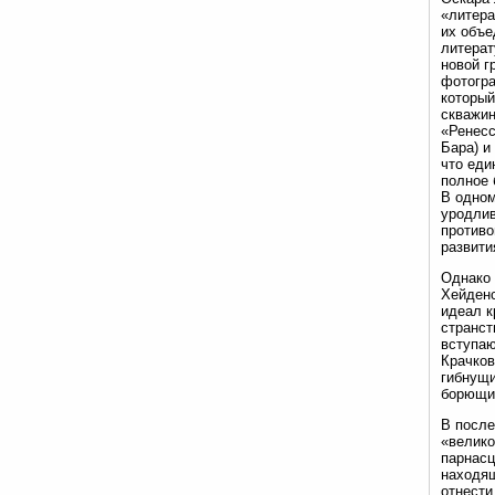
«литера
их объе
литерат
новой г
фотогра
который
скважин
«Ренесс
Бара) и
что еди
полное 
В одном
уродлив
противо
развити
Однако 
Хейденс
идеал к
странст
вступаю
Крачков
гибнущи
борющи
В после
«велико
парнасц
находящ
отнести