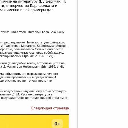
ияние на литературу (Бу Бергман, Н.
сти, в творчестве Карлфельдта и
или именно в ней примеры для
га также Тилю Уленшпигелю и Кола Брюньону
и (преследование Нильса статуей шведского
 V.
Two bronze Monarchs. Scandinavian Studies,
 «вероятно, пользовалась Сельма Лагерлёф».
писательница «ставила перед собой задачу,
 скандинавских странах, с. 126—127).
ными («наподобие теней, встречающихся на
rk S.
Verner von Heidenstam. Sth., 1959, s. 6).
ама, объяснить его выражением личного
я тенденция проявилась и в предисловии А.
каждого из поэтов нечто «личное», что
ой и искусство»), научившему его «сострадать
рыпкин Д. М
, Русская литература в
 натуралистических тенденций (об этом см. в
Следующая страница