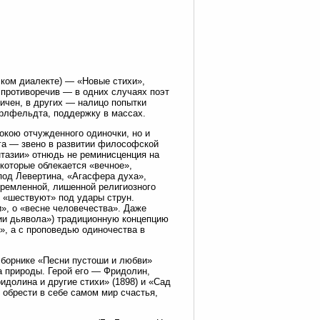
ском диалекте) — «Новые стихи»,
е противоречив — в одних случаях поэт
ичен, в других — налицо попытки
арлфельдта, поддержку в массах.
окою отчужденного одиночки, но и
нга — звено в развитии философской
нтазии» отнюдь не реминисценция на
 которые облекается «вечное»,
под Левертина, «Агасфера духа»,
тремленной, лишенной религиозного
и «шествуют» под удары струн.
», о «весне человечества». Даже
ии дьявола») традиционную концепцию
», а с проповедью одиночества в
сборнике «Песни пустоши и любви»
та природы. Герой его — Фридолин,
идолина и другие стихи» (1898) и «Сад
 обрести в себе самом мир счастья,