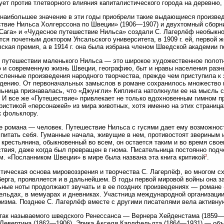
ует против тлетворного влияния капиталистического города на деревню,
наибольшее значение в эти годы приобрели такие выдающиеся произвед
твие Нильса Холгерссона по Швеции» (1906—1907) и двухтомный сборн
«Сага» и «Чудесное путешествие Нильса» создали С. Лагерлёф необыкн
тся почетным доктором Упсальского университета, в 1909 г. ей, первой
ская премия, а в 1914 г. она была избрана членом Шведской академии п
 путешествии маленького Нильса — это широкое художественное полотн
 и современную жизнь Швеции, географию, быт и нравы населения разны
сленные произведения народного творчества, прежде чем приступила к
дению. От первоначальных замыслов в романе сохранилось множество 
ьница признавалась, что «Джунгли» Киплинга натолкнули ее на мысль с
 И все же «Путешествие» привлекает не только вдохновенным гимном п
ристикой «персонажей» из мира животных, хотя именно на этих страница
к фольклору.
е романа — человек. Путешествие Нильса с гусями дает ему возможност
спитать себя. Гуманные начала, живущие в нем, противостоят звериным 
 крестьянина, обыкновенный во всем, он остается таким и во время свое
твия, даже когда был превращен в гнома. Писательница постоянно под
2
м. «Посланником Швеции» в мире была названа эта книга критикой
.
тическая основа мировоззрения и творчества С. Лагерлёф, во многом с
ерга, проявляется и в дальнейшем. В годы первой мировой войны она з
ные ноты продолжают звучать и в ее поздних произведениях — романе «И
льдах, в мемуарах и дневниках. Участница международной организации
изма. Позднее С. Лагерлёф вместе с другими писателями вела активн
так называемого шведского Ренессанса — Вернера Хейденстама (1859—1
Левертина (1862—1906), Эрика Акселя Карлфельдта (1864—1931) — об