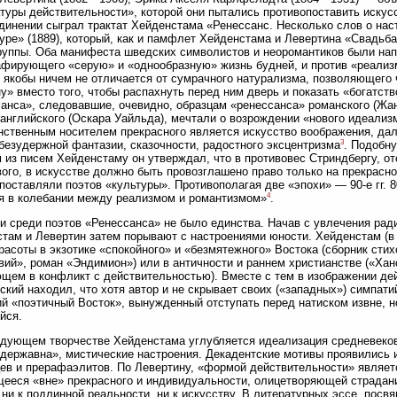
туры действительности», которой они пытались противопоставить иску
динении сыграл трактат Хейденстама «Ренессанс. Несколько слов о нас
уре» (1889), который, как и памфлет Хейденстама и Левертина «Свадьба
руппы. Оба манифеста шведских символистов и неоромантиков были нап
фирующего «серую» и «однообразную» жизнь будней, и против «реализм
 якобы ничем не отличается от сумрачного натурализма, позволяющего
у» вместо того, чтобы распахнуть перед ним дверь и показать «богатств
анса», следовавшие, очевидно, образцам «ренессанса» романского (Жан
 английского (Оскара Уайльда), мечтали о возрождении «нового идеализ
нственным носителем прекрасного является искусство воображения, дал
3
безудержной фантазии, сказочности, радостного эксцентризма
. Подобн
 из писем Хейденстаму он утверждал, что в противовес Стриндбергу, о
ого, в искусстве должно быть провозглашено право только на прекрасн
поставляли поэтов «культуры». Противополагая две «эпохи» — 90-е гг. 8
4
я в колебании между реализмом и романтизмом»
.
и среди поэтов «Ренессанса» не было единства. Начав с увлечения р
там и Левертин затем порывают с настроениями юности. Хейденстам (в к
расоты в экзотике «спокойного» и «безмятежного» Востока (сборник сти
вий», роман «Эндимион») или в античности и раннем христианстве («Ха
щем в конфликт с действительностью). Вместе с тем в изображении де
ский находил, что хотя автор и не скрывает своих («западных») симпат
й «поэтичный Восток», вынужденный отступать перед натиском извне, н
йся.
дующем творчестве Хейденстама углубляется идеализация средневеков
державна», мистические настроения. Декадентские мотивы проявились и
ев и прерафаэлитов. По Левертину, «формой действительности» являет
ееся «вне» прекрасного и индивидуальности, олицетворяющей страдан
 ни к подлинной реальности, ни к искусству. В литературных эссе, пос