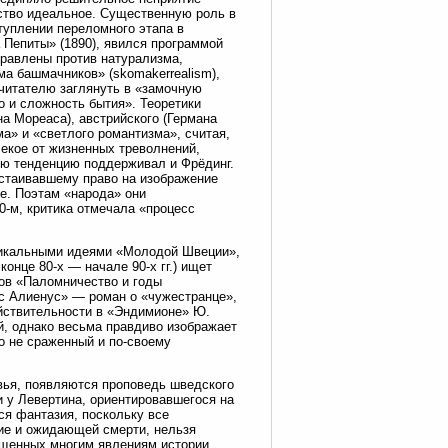
сство идеальное. Существенную роль в
туплении переломного этапа в
 Пепиты» (1890), явился программой
равлены против натурализма,
а башмачников» (skomakerrealism),
 читателю заглянуть в «замочную
о и сложность бытия». Теоретики
а Мореаса), австрийского (Германа
ма» и «светлого романтизма», считая,
екое от жизненных треволнений,
ую тенденцию поддерживал и Фрёдинг.
тстаивавшему право на изображение
ое. Поэтам «народа» они
0-м, критика отмечала «процесс
адикальными идеями «Молодой Швеции»,
онце 80-х — начале 90-х гг.) ищет
хов «Паломничество и годы
нс Алиенус» — роман о «чужестранце»,
йствительности в «Эндимионе» Ю.
ий, однако весьма правдиво изображает
о не сраженный и по-своему
ья, появляются проповедь шведского
 у Левертина, ориентировавшегося на
ся фантазия, поскольку все
ие и ожидающей смерти, нельзя
вященных многим явлениям истории