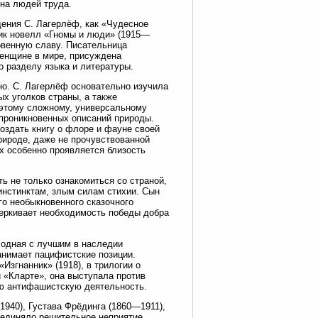
 на людей труда.
ения С. Лагерлёф, как «Чудесное
ик новелл «Гномы и люди» (1915—
овенную славу. Писательница
 женщине в мире, присуждена
о разделу языка и литературы.
о. С. Лагерлёф основательно изучила
х уголков страны, а также
 этому сложному, универсальному
проникновенных описаний природы.
оздать книгу о флоре и фауне своей
рироде, даже не прочувствованной
х особенно проявляется близость
ь не только ознакомиться со страной,
инстинктам, злым силам стихии. Сын
го необыкновенного сказочного
черкивает необходимость победы добра
ходная с лучшим в наследии
анимает пацифистские позиции.
згнанник» (1918), в трилогии о
 «Кларте», она выступала против
ую антифашистскую деятельность.
940), Густава Фрёдинга (1860—1911),
ъединяло решительное неприятие