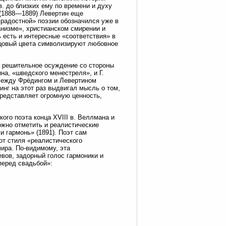
в. до близких ему по времени и духу
 (1888—1889) Левертин еще
«радостной» поэзии обозначился уже в
анизме», христианском смирении и
ь есть и интересные «соответствия» в
нцовый цвета символизируют любовное
ила решительное осуждение со стороны
а, «шведского менестреля», и Г.
 между Фрёдингом и Левертином
инг на этот раз выдвигал мысль о том,
представляет огромную ценность,
ого поэта конца XVIII в. Веллмана и
ожно отметить и реалистические
и гармонь» (1891). Поэт сам
 от стиля «реалистического
ира. По-видимому, эта
вов, задорный голос гармоники и
перед свадьбой»: