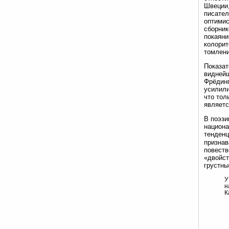
Швеции,
писател
оптимис
сборник
покаяни
колорит
томлени
Показат
виднейш
Фрёдинг
усилили
что тол
являетс
В поэзи
национа
тенденц
признав
повеств
«двойст
грустны
У
н
К
В