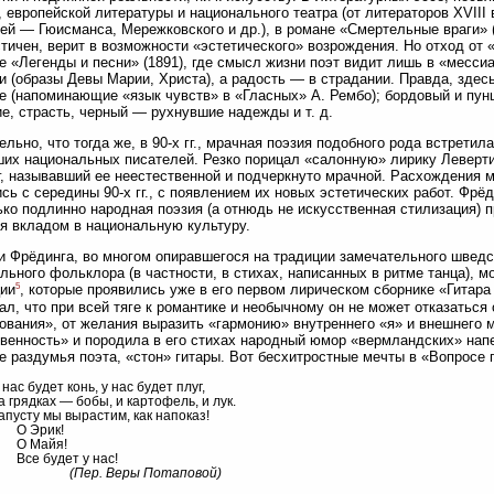
 европейской литературы и национального театра (от литераторов XVIII 
ей — Гюисманса, Мережковского и др.), в романе «Смертельные враги»
тичен, верит в возможности «эстетического» возрождения. Но отход от 
е «Легенды и песни» (1891), где смысл жизни поэт видит лишь в «месси
и (образы Девы Марии, Христа), а радость — в страдании. Правда, здес
е (напоминающие «язык чувств» в «Гласных» А. Рембо); бордовый и пу
е, страсть, черный — рухнувшие надежды и т. д.
ельно, что тогда же, в 90-х гг., мрачная поэзия подобного рода встрет
их национальных писателей. Резко порицал «салонную» лирику Левертин
, называвший ее неестественной и подчеркнуто мрачной. Расхождения
сь с середины 90-х гг., с появлением их новых эстетических работ. Фрёд
ько подлинно народная поэзия (а отнюдь не искусственная стилизация) 
я вкладом в национальную культуру.
и Фрёдинга, во многом опиравшегося на традиции замечательного шведск
льного фольклора (в частности, в стихах, написанных в ритме танца), м
5
ии
, которые проявились уже в его первом лирическом сборнике «Гитара 
ал, что при всей тяге к романтике и необычному он не может отказаться
ования», от желания выразить «гармонию» внутреннего «я» и внешнего м
венность» и породила в его стихах народный юмор «вермландских» напе
е раздумья поэта, «стон» гитары. Вот бесхитростные мечты в «Вопросе 
 нас будет конь, у нас будет плуг,
а грядках — бобы, и картофель, и лук.
апусту мы вырастим, как напоказ!
О Эрик!
О Майя!
се будет у нас!
(Пер. Веры Потаповой)