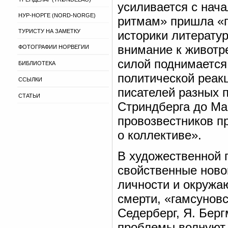
усиливается с нач
НУР-НОРГЕ (NORD-NORGE)
ритмам» пришла «п
ТУРИСТУ НА ЗАМЕТКУ
историки литерату
внимание к живот
ФОТОГРАФИИ НОРВЕГИИ
силой поднимается
БИБЛИОТЕКА
политической реак
ССЫЛКИ
писателей разных 
СТАТЬИ
Стриндберга до Ма
провозвестников п
о коллективе».
В художественной 
свойственные ново
личности и окружа
смерти, «гамсунов
Седерберг, Я. Берг
проблемы волнуют и