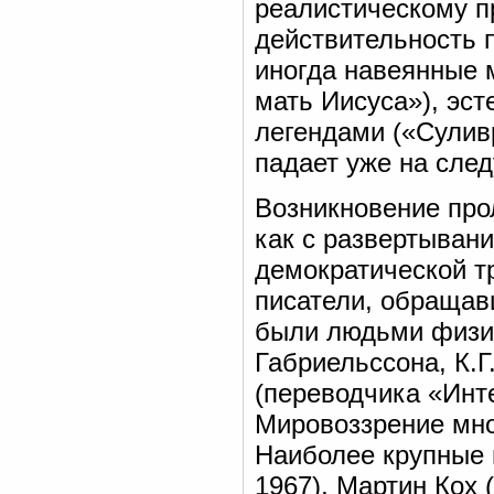
реалистическому 
действительность 
иногда навеянные 
мать Иисуса»), эст
легендами («Суливр
падает уже на сле
Возникновение про
как с развертывани
демократической т
писатели, обращав
были людьми физич
Габриельссона, К.
(переводчика «Инте
Мировоззрение мно
Наиболее крупные 
1967), Мартин Кох