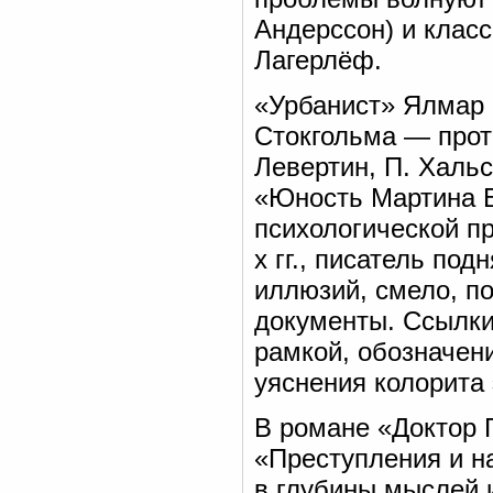
Андерссон) и клас
Лагерлёф.
«Урбанист» Ялмар
Стокгольма — прот
Левертин, П. Халь
«Юность Мартина Б
психологической п
х гг., писатель по
иллюзий, смело, п
документы. Ссылки
рамкой, обозначен
уяснения колорита 
В романе «Доктор 
«Преступления и н
в глубины мыслей и