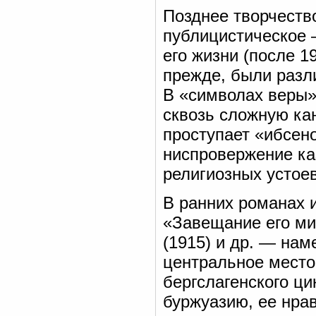
Позднее творчеств
публицистическое 
его жизни (после 19
прежде, были разл
В «символах веры»
сквозь сложную ка
проступает «ибсен
ниспровержение к
религиозных устоев
В ранних романах 
«Завещание его ми
(1915) и др. — нам
центральное место
бергслагенского ц
буржуазию, ее нра