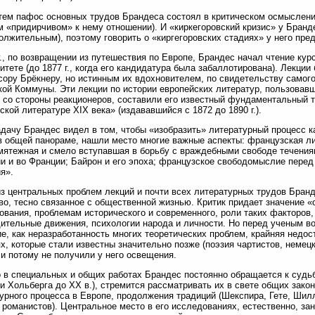
ем пафос основных трудов Брандеса состоял в критическом осмыслени
 «придирчивом» к нему отношении). И «киркегоровский кризис» у Бранд
олжительным), поэтому говорить о «киргегоровских стадиях» у него пр
г., по возвращении из путешествия по Европе, Брандес начал чтение кур
итете (до 1877 г., когда его кандидатура была забаллотирована). Лекци
ору Брёкнеру, но истинным их вдохновителем, по свидетельству самого
ой Коммуны. Эти лекции по истории европейских литератур, пользова
 со стороны реакционеров, составили его известный фундаментальный 
ской литературе XIX века» (издававшийся с 1872 до 1890 г.).
дачу Брандес видел в том, чтобы «изобразить» литературный процесс к
в общей панораме, нашли место многие важные аспекты: французская л
мятежная и смело вступавшая в борьбу с враждебными свободе течения
и и во Франции; Байрон и его эпоха; французское свободомыслие пере
я».
з центральных проблем лекций и почти всех литературных трудов Бранд
во, тесно связанное с общественной жизнью. Критик придает значение 
ования, проблемам исторического и современного, роли таких факторов
ительные движения, психологии народа и личности. Но перед ученым в
ие, как неразработанность многих теоретических проблем, крайняя недо
х, которые стали известны значительно позже (поэзия чартистов, неме
 и потому не получили у него освещения.
 в специальных и общих работах Брандес постоянно обращается к судь
хи Хольберга до XX в.), стремится рассматривать их в свете общих зак
урного процесса в Европе, продолжения традиций (Шекспира, Гете, Шил
 романистов). Центральное место в его исследованиях, естественно, за