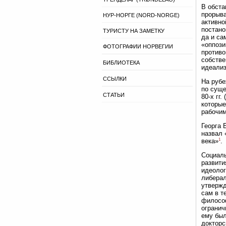
В обста
прорыва
НУР-НОРГЕ (NORD-NORGE)
активно
постано
ТУРИСТУ НА ЗАМЕТКУ
да и са
«оппози
ФОТОГРАФИИ НОРВЕГИИ
противо
собстве
БИБЛИОТЕКА
идеализ
ССЫЛКИ
На рубе
по суще
СТАТЬИ
80-х гг
которые
рабочим
Георга 
назвал 
1
века»
.
Социаль
развити
идеолог
либерал
утвержд
сам в т
философ
огранич
ему был
докторс