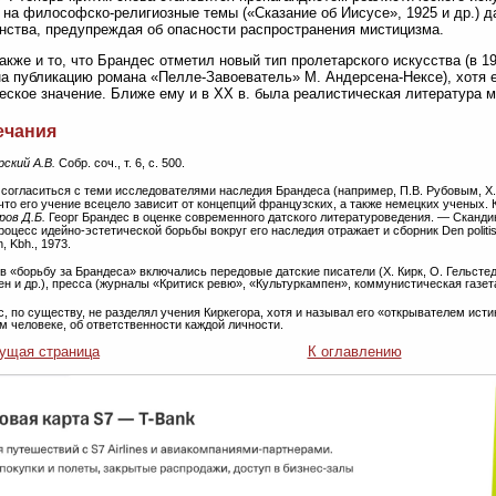
 на философско-религиозные темы («Сказание об Иисусе», 1925 и др.) 
нства, предупреждая об опасности распространения мистицизма.
акже и то, что Брандес отметил новый тип пролетарского искусства (в 190
 на публикацию романа «Пелле-Завоеватель» М. Андерсена-Нексе), хотя 
еское значение. Ближе ему и в XX в. была реалистическая литература 
ечания
ский А.В.
Собр. соч., т. 6, с. 500.
 согласиться с теми исследователями наследия Брандеса (например, П.В. Рубовым, Х. 
что его учение всецело зависит от концепций французских, а также немецких ученых. 
ров Д.Б.
Георг Брандес в оценке современного датского литературоведения. — Скандина
роцесс идейно-эстетической борьбы вокруг его наследия отражает и сборник Den politiske
n, Kbh., 1973.
. в «борьбу за Брандеса» включались передовые датские писатели (Х. Кирк, О. Гельсте
ен и др.), пресса (журналы «Критиск ревю», «Культуркампен», коммунистическая газет
с, по существу, не разделял учения Киркегора, хотя и называл его «открывателем ист
м человеке, об ответственности каждой личности.
ущая страница
К оглавлению