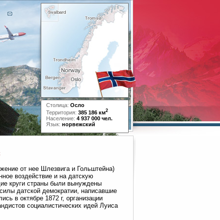
Столица:
Осло
2
Территория:
385 186 км
Население:
4 937 000 чел.
Язык:
норвежский
с
ржение от нее Шлезвига и Гольштейна)
нное воздействие и на датскую
щие круги страны были вынуждены
силы датской демократии, написавшие
ись в октябре 1872 г, организации
андистов социалистических идей Луиса