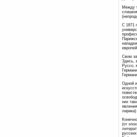
Между т
слишком
(непрод
С 1871 
универс
професс
Парижск
нападки
европей
Свою за
Здесь, 
Руссо, 
Германи
Германи
Одной и
искусст
повеств
освобод
них так
явления
лирика)
Конечно
(от эпо
литерат
русских