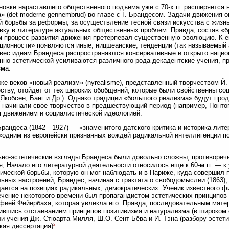
новке нараставшего общественного подъема уже с 70-х гг. расширяется 
» (det moderne gennembrud) во главе с Г. Брандесом. Задачи движения
й борьбы за реформы, за осуществление тесной связи искусства с жизн
вку в литературе актуальных общественных проблем. Правда, состав «
м процесс развития движения претерпевал существенную эволюцию. К его 
ционности» появляются иные, ницшеанские, тенденции (так называемый 
вес идеям Брандеса распространяются консервативные и открыто нацио
нно эстетической усиливаются различного рода декадентские учения, п
ма.
же веков «новый реализм» (nyrealisme), представленный творчеством Й. Й
ству, отойдет от тех широких обобщений, которые были свойственны с
. (Якобсен, Банг и Др.). Однако традиции «большого реализма» будут пр
 начинали свое творчество в предшествующий период (например, Понтоп
 движением и социалистической идеологией.
Брандеса (1842—1927) — «знаменитого датского критика и историка лите
«одним из европейски признанных вождей радикальной интеллигенции п
но-эстетические взгляды Брандеса были довольно сложны, противоречи
я, Начало его литературной деятельности относилось еще к 60-м гг. — к
ической борьбы, которую он мог наблюдать и в Париже, куда совершил п
ьных настроений, Брандес, начиная с трактата о свободомыслии (1863)
ается на позициях радикальных, демократических. Ученик известного ф
ечение некоторого времени был пропагандистом эстетических принципов 
ией Фейербаха, которая увлекла его. Правда, последовательным мате
ившись отстаиванием принципов позитивизма и натурализма (в широком
и учения Дж. Стюарта Милля, Ш.О. Сент-Бёва и И. Тэна (разбору эстет
2
кая диссертация)
.