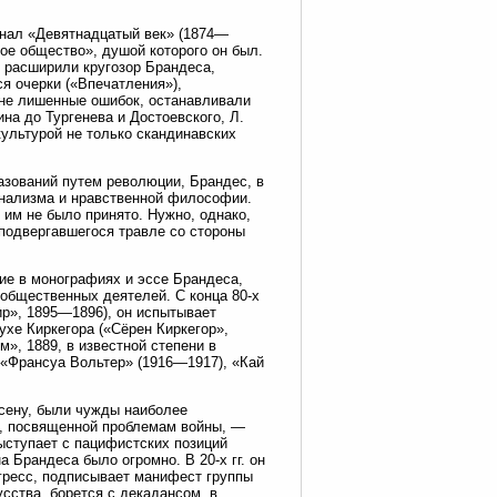
рнал «Девятнадцатый век» (1874—
ное общество», душой которого он был.
ы расширили кругозор Брандеса,
ся очерки («Впечатления»),
 не лишенные ошибок, останавливали
а до Тургенева и Достоевского, Л.
культурой не только скандинавских
азований путем революции, Брандес, в
онализма и нравственной философии.
 им не было принято. Нужно, однако,
 подвергавшегося травле со стороны
ие в монографиях и эссе Брандеса,
 общественных деятелей. С конца 80-х
ир», 1895—1896), он испытывает
ухе Киркегора («Сёрен Киркегор»,
», 1889, в известной степени в
 «Франсуа Вольтер» (1916—1917), «Кай
сену, были чужды наиболее
е, посвященной проблемам войны, —
ыступает с пацифистских позиций
 Брандеса было огромно. В 20-х гг. он
огресс, подписывает манифест группы
сства, борется с декадансом, в