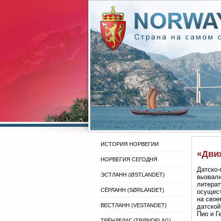
ИСТОРИЯ НОРВЕГИИ
«Движ
НОРВЕГИЯ СЕГОДНЯ
Датско-
ЭСТЛАНН (ØSTLANDET)
вызвали
литерат
СЁРЛАНН (SØRLANDET)
осущест
на свое
ВЕСТЛАНН (VESTANDET)
датской
Пио и Г
ТРЁНДЕЛАГ (TRØNDELAG)