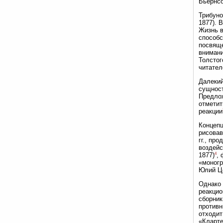
Бьёрнсо
Трибуно
1877). 
Жизнь в
способс
посвяще
внимани
Толстог
читател
Далекий
сущност
Предлож
отметит
реакции
Концепц
рисовав
гг., пр
воздейс
4
1877)
,
«моногр
Юлий Це
Однако 
реакцио
сборник
противн
отходит
«Кларте