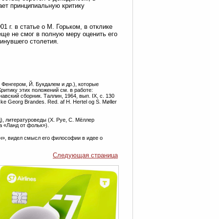
дает принципиальную критику
1 г. в статье о М. Горьком, в отклике
еще не смог в полную меру оценить его
минувшего столетия.
Фенгером, Й. Букдалем и др.), которые
Критику этих положений см. в работе:
вский сборник. Таллин, 1964, вып. IX, с. 130
 Georg Brandes. Red. af H. Hertel og S. Møller
д), литературоведы (Х. Руе, С. Мёллер
а «Ланд от фольк»).
ин», видел смысл его философии в идее о
Следующая страница