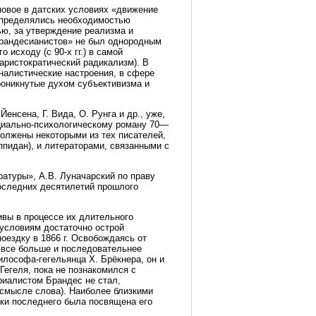
новое в датских условиях «движение
 определялись необходимостью
ью, за утверждение реализма и
брандесианистов» не был однородным
исходу (с 90-х гг.) в самой
аристократический радикализм). В
налистические настроения, в сфере
роникнутые духом субъективизма и
енсена, Г. Вида, О. Рунга и др., уже,
оциально-психологическому роману 70—
одолжены некоторыми из тех писателей,
пидан), и литераторами, связанными с
ратуры», А.В. Луначарский по праву
оследних десятилетий прошлого
вы в процессе их длительного
 условиям достаточно острой
оездку в 1866 г. Освобождаясь от
, все больше и последовательнее
илософа-гегельянца Х. Брёкнера, он и
Гегеля, пока не познакомился с
риалистом Брандес не стал,
 смысле слова). Наиболее близкими
ики последнего была посвящена его