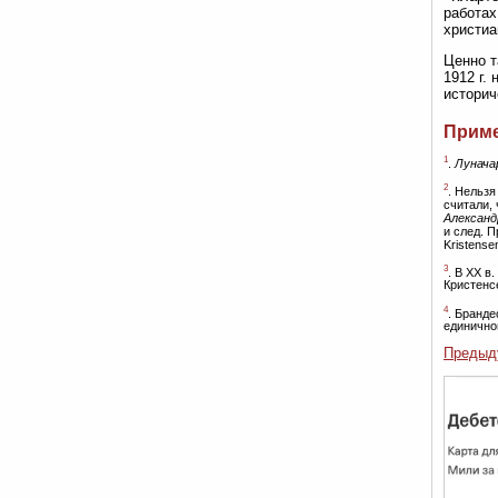
работах
христиа
Ценно т
1912 г.
историч
Прим
1
.
Луначар
2
. Нельзя
считали, 
Александ
и след. П
Kristense
3
. В XX в
Кристенс
4
. Бранде
единично
Предыд