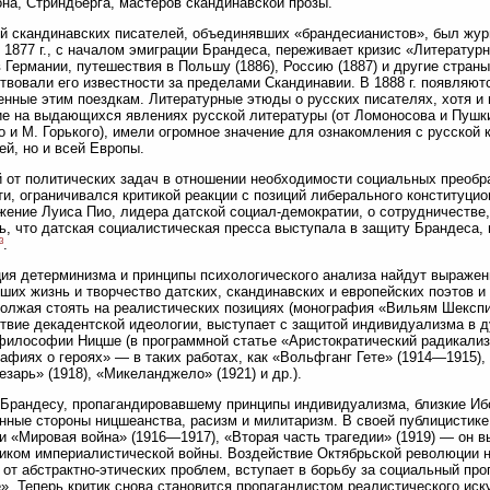
на, Стриндберга, мастеров скандинавской прозы.
й скандинавских писателей, объединявших «брандесианистов», был жу
В 1877 г., с началом эмиграции Брандеса, переживает кризис «Литератур
 Германии, путешествия в Польшу (1886), Россию (1887) и другие стран
твовали его известности за пределами Скандинавии. В 1888 г. появляют
нные этим поездкам. Литературные этюды о русских писателях, хотя и
е на выдающихся явлениях русской литературы (от Ломоносова и Пушкин
о и М. Горького), имели огромное значение для ознакомления с русской 
ей, но и всей Европы.
 от политических задач в отношении необходимости социальных преобр
и, ограничивался критикой реакции с позиций либерального конституци
ение Луиса Пио, лидера датской социал-демократии, о сотрудничестве,
ь, что датская социалистическая пресса выступала в защиту Брандеса,
3
.
ия детерминизма и принципы психологического анализа найдут выражен
ших жизнь и творчество датских, скандинавских и европейских поэтов и
одолжая стоять на реалистических позициях (монография «Вильям Шексп
твие декадентской идеологии, выступает с защитой индивидуализма в д
 философии Ницше (в программной статье «Аристократический радикализм
афиях о героях» — в таких работах, как «Вольфганг Гете» (1914—1915),
зарь» (1918), «Микеланджело» (1921) и др.).
Брандесу, пропагандировавшему принципы индивидуализма, близкие Иб
нные стороны ницшеанства, расизм и милитаризм. В своей публицистик
и «Мировая война» (1916—1917), «Вторая часть трагедии» (1919) — он в
иком империалистической войны. Воздействие Октябрьской революции на
 от абстрактно-этических проблем, вступает в борьбу за социальный пр
». Теперь критик снова становится пропагандистом реалистического иску