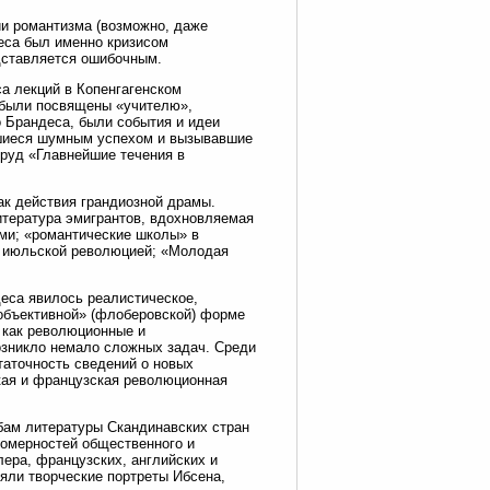
и романтизма (возможно, даже
еса был именно кризисом
едставляется ошибочным.
са лекций в Копенгагенском
и были посвящены «учителю»,
 Брандеса, были события и идеи
вшиеся шумным успехом и вызывавшие
труд «Главнейшие течения в
ак действия грандиозной драмы.
итература эмигрантов, вдохновляемая
ми; «романтические школы» в
д июльской революцией; «Молодая
еса явилось реалистическое,
«объективной» (флоберовской) форме
, как революционные и
озникло немало сложных задач. Среди
статочность сведений о новых
цкая и французская революционная
бам литературы Скандинавских стран
ономерностей общественного и
лера, французских, английских и
няли творческие портреты Ибсена,