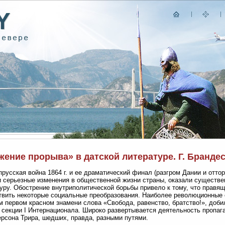
ение прорыва» в датской литературе. Г. Бранде
прусская война 1864 г. и ее драматический финал (разгром Дании и отто
 серьезные изменения в общественной жизни страны, оказали существе
уру. Обострение внутриполитической борьбы привело к тому, что правя
вить некоторые социальные преобразования. Наиболее революционные 
м первом красном знамени слова «Свобода, равенство, братство!», добил
 секции I Интернационала. Широко развертывается деятельность пропаг
ерсона Трира, шедших, правда, разными путями.