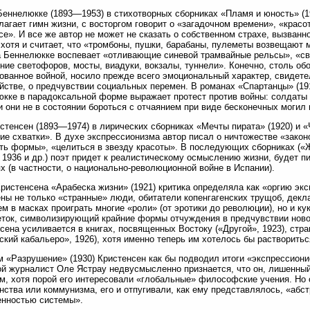
еннелюкке (1893—1953) в стихотворных сборниках «Пламя и юность» (19
слагает гимн жизни, с восторгом говорит о «загадочном времени», «крас
се». И все же автор не может не сказать о собственном страхе, вызва
 хотя и считает, что «тромбоны, пушки, барабаны, пулеметы возвещают
 Беннелюкке воспевает «отливающие синевой трамвайные рельсы», «с
ние светофоров, мосты, виадуки, вокзалы, туннели». Конечно, столь об
ованное войной, носило прежде всего эмоциональный характер, свидете
йстве, о предчувствии социальных перемен. В романах «Спартанцы» (191
кке в парадоксальной форме выражает протест против войны: солдаты
и они не в состоянии бороться с отчаянием при виде бесконечных могил 
стенсен (1893—1974) в лирических сборниках «Мечты пирата» (1920) и «
ие схватки». В духе экспрессионизма автор писал о ничтожестве «зако
ть формы», «целиться в звезду красоты». В последующих сборниках («Ж
 1936 и др.) поэт придет к реалистическому осмыслению жизни, будет 
х (в частности, о национально-революционной войне в Испании).
ристенсена «Арабеска жизни» (1921) критика определяла как «оргию экс
ны не только «странные» люди, обитатели копенгагенских трущоб, дек
м в масках проиграть многие «роли» (от эротики до революции), но и ку
ток, символизирующий крайние формы отчуждения в предчувствии ново
сена усиливается в книгах, посвященных Востоку («Другой», 1923), стр
ский кабальеро», 1926), хотя именно теперь им хотелось бы растворитьс
 «Разрушение» (1930) Кристенсен как бы подводил итоги «экспрессионис
ой журналист Оле Ястрау недвусмысленно признается, что он, лишенный
м, хотя порой его интересовали «глобальные» философские учения. Но 
нства или коммунизма, его и отпугивали, как ему представлялось, «абс
енностью системы».