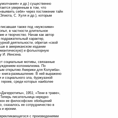
умолчания» и др.) существенно
тается уверенным в том, что
 «выявить себя» через постижение тайн
Элиота, С. Хуля и др.), которым
, писавшая также под «мужскими»
пыт, в частности длительное
е и творчество. Начав как автор
о подражательный характер,
турной деятельности, обретая «свой
ньше в американском издании
романтическую) и фольклорную
у И. Иенсена.
ут социальные мотивы, связанные
суждением колониализма. По
вным открытию Америки для Колумба».
— книга-размышление. В ней выражено
и и социального зла, буржуазной
 героев, среди которых наиболее
«Дагерротипы», 1951; «Тени в траве»,
. Теперь писательница нередко
азон ее философских обобщений
, сказалось ее сотрудничество в
 и иронии.
перекликающегося с произведениями