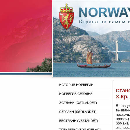
ИСТОРИЯ НОРВЕГИИ
Стано
НОРВЕГИЯ СЕГОДНЯ
Х.Кр.
ЭСТЛАНН (ØSTLANDET)
В проце
вызванн
СЁРЛАНН (SØRLANDET)
посколь
прозе»)
ВЕСТЛАНН (VESTANDET)
романа 
экспрес
ТРЁНДЕЛАГ (TRØNDELAG)