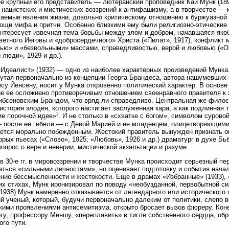
е крупный его представитель — лютеранский проповедник Кай Мунк (18
 нацистских и мистических воззрений к антифашизму, а в творчестве — 
аемые явления жизни, довольно критическому отношению к буржуазной 
ощи мифа и притчи. Особенно близкими ему были религиозно-этические 
нтересует извечная тема борьбы между злом и добром, начавшаяся яко
ветного Иеговы и «добросердечного» Христа («Пилат», 1917), конфликт
ью» и «безвольными» массами, справедливостью, верой и любовью («Оп
 люди», 1929 и др.).
Идеалист» (1932) — одно из наиболее характерных произведений Мунка
утая первоначально из концепции Георга Брандеса, автора нашумевших 
су Йенсену, носит у Мунка откровенно политический характер. В основе
е ее осложнено противоречивым отношением своенравного правителя к 
ибсеновским Брандом, что вряд ли справедливо. Центральная же фило
 история злодея, которого настигает заслуженная кара, а как подлинная
2
е порочной идее»
. И не столько в «схватке с богом», символом сурово
 после ее гибели — с Девой Марией и ее младенцем, олицетворяющими
ется морально побежденным. Жестокий правитель вынужден признать о
орых пьесах («Слово», 1925; «Любовь», 1926 и др.) драматург в духе Бьё
вопрос о вере и неверии, мистической экзальтации и разуме.
в 30-е гг. в мировоззрении и творчестве Мунка происходит серьезный п
ться «сильными личностями», но оценивает подготовку и события начал
ние бессмысленности и жестокости. Еще в драмах «Избранные» (1933), «Г
их стихах, Мунк иронизировал по поводу «необузданной, первобытной си
(1938) Мунк намеренно отказывается от легендарного или исторического
й ученый, который, будучи первоначально далеким от политики, слепо в
кими проявлениями антисемитизма, открыто бросает вызов фюреру. Кон
гу, профессору Меншу, «переплавить» в тигле собственного сердца, обр
ого пути.