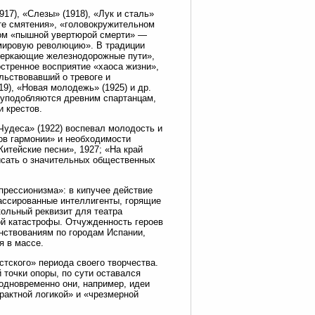
17), «Слезы» (1918), «Лук и сталь»
оте смятения», «головокружительном
нном «пышной увертюрой смерти» —
 мировую революцию». В традиции
веркающие железнодорожные пути»,
остренное восприятие «хаоса жизни»,
льствовавший о тревоге и
9), «Новая молодежь» (1925) и др.
 уподобляются древним спартанцам,
и крестов.
Чудеса» (1922) воспевал молодость и
нов гармонии» и необходимости
итейские песни», 1927; «На край
писать о значительных общественных
прессионизма»: в кипучее действие
лассированные интеллигенты, горящие
кольный реквизит для театра
й катастрофы. Отчужденность героев
анствованиям по городам Испании,
я в массе.
тского» периода своего творчества.
 точки опоры, по сути оставался
одновременно они, например, идеи
трактной логикой» и «чрезмерной