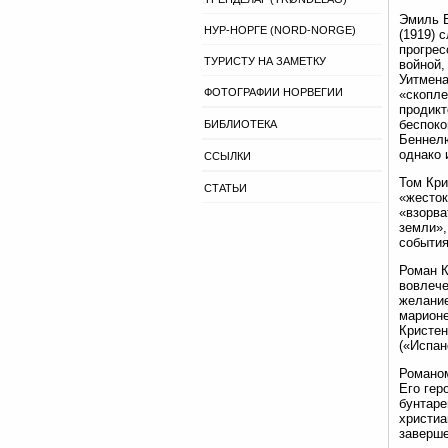
Эмиль Б
НУР-НОРГЕ (NORD-NORGE)
(1919) 
прогрес
ТУРИСТУ НА ЗАМЕТКУ
войной,
Уитмена
ФОТОГРАФИИ НОРВЕГИИ
«скопле
продикт
беспоко
БИБЛИОТЕКА
Беннелю
однако 
ССЫЛКИ
Том Кри
СТАТЬИ
«жесток
«взорва
земли»,
события
Роман К
вовлече
желание
марионе
Кристен
(«Испан
Романом
Его гер
бунтаре
христиа
заверш