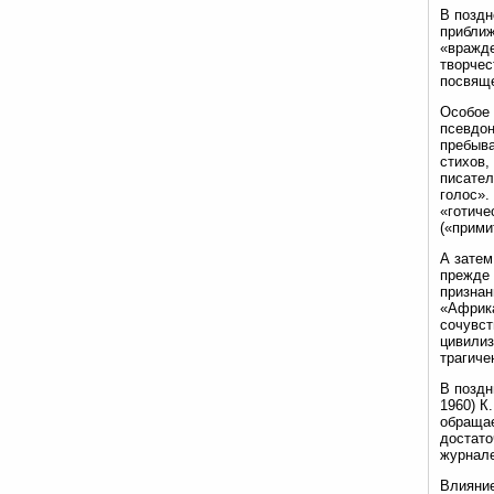
В поздн
приближ
«вражде
творчес
посвяще
Особое 
псевдон
пребыва
стихов,
писател
голос».
«готиче
(«прими
А затем
прежде 
признан
«Африка
сочувст
цивилиз
трагиче
В поздн
1960) К
обращае
достато
журнале
Влияние