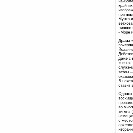
наиболе
крайних
изображ
при пом
Мунка и
ветхоза
личност
«Море и
Драма «
почерпн
Йоханне
Действи
даже с 
«не как
служени
затем —
оказыва
В некот
ставит 
Однако 
восхища
проявле
во мног
тигля» 
немецки
с жесто
археоло
избранн