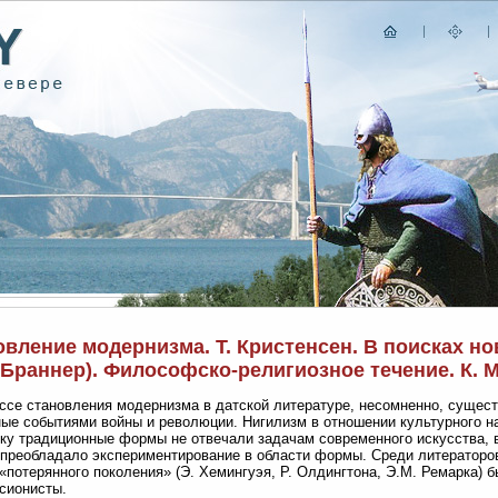
вление модернизма. Т. Кристенсен. В поисках нов
 Браннер). Философско-религиозное течение. К. 
ссе становления модернизма в датской литературе, несомненно, сущес
ые событиями войны и революции. Нигилизм в отношении культурного н
ку традиционные формы не отвечали задачам современного искусства, в 
 преобладало экспериментирование в области формы. Среди литераторо
«потерянного поколения» (Э. Хемингуэя, Р. Олдингтона, Э.М. Ремарка)
сионисты.