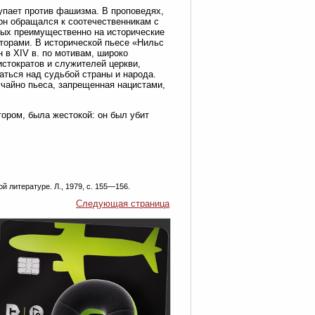
тупает против фашизма. В проповедях,
 он обращался к соотечественникам с
ных преимущественно на исторические
аторами. В исторической пьесе «Нильс
 в XIV в. по мотивам, широко
истократов и служителей церкви,
аться над судьбой страны и народа.
учайно пьеса, запрещенная нацистами,
ором, была жестокой: он был убит
 литературе. Л., 1979, с. 155—156.
Следующая страница