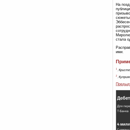
На позд
публици
призыво
сюжеты,
Эббесен
распрос
сотрудн
Миролюб
стала о
Расправ
ими.
Прим
1
.
Кристе
2
.
Куприя
Предыд