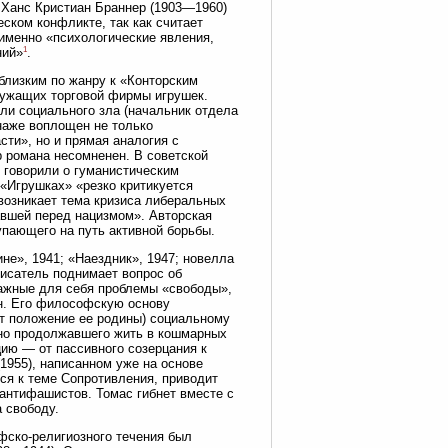
 Ханс Кристиан Браннер (1903—1960)
ском конфликте, так как считает
именно «психологические явления,
1
ний»
.
близким по жанру к «Конторским
лужащих торговой фирмы игрушек.
ли социального зла (начальник отдела
онаже воплощен не только
ти», но и прямая аналогия с
р романа несомненен. В советской
е говорили о гуманистическим
 «Игрушках» «резко критикуется
возникает тема кризиса либеральных
авшей перед нацизмом». Авторская
пающего на путь активной борьбы.
не», 1941; «Наездник», 1947; новелла
писатель поднимает вопрос об
важные для себя проблемы «свободы»,
ен. Его философскую основу
ет положение ее родины) социальному
, но продолжавшего жить в кошмарных
ию — от пассивного созерцания к
1955), написанном уже на основе
ся к теме Сопротивления, приводит
антифашистов. Томас гибнет вместе с
 свободу.
фско-религиозного течения был