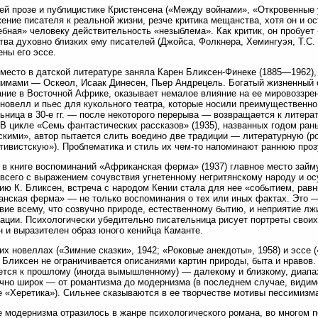
ей прозе и публицистике Кристенсена («Между войнами», «Откровенные 
ение писателя к реальной жизни, резче критика мещанства, хотя он и ос
бная» человеку действительность «незыблема». Как критик, он пробует
тва духовно близких ему писателей (Джойса, Фолкнера, Хемингуэя, Т.С. 
ны его эссе.
место в датской литературе заняла Карен Бликсен-Финеке (1885—1962)
имами — Оскеол, Исаак Динесен, Пьер Андрецель. Богатый жизненный о
ние в Восточной Африке, оказывает немалое влияние на ее мировоззрени
 новелл и пьес для кукольного театра, которые носили преимущественн
ьница в 30-е гг. — после некоторого перерыва — возвращается к литера
 В цикле «Семь фантастических рассказов» (1935), названных годом ра
скими», автор пытается слить воедино две традиции — литературную (
тивистскую»). Проблематика и стиль их чем-то напоминают раннюю проз
 в книге воспоминаний «Африканская ферма» (1937) главное место займ
всего с выражением сочувствия угнетенному негритянскому народу и о
ию К. Бликсен, встреча с народом Кении стала для нее «событием, ра
нская ферма» — не только воспоминания о тех или иных фактах. Это 
вие всему, что созвучно природе, естественному бытию, и неприятие лж
ации. Психологически убедительно писательница рисует портреты своих
н и выразителен образ юного кенийца Каманте.
их новеллах («Зимние сказки», 1942; «Роковые анекдоты», 1958) и эссе (
. Бликсен не ограничивается описаниями картин природы, быта и нравов
тся к прошлому (иногда вымышленному) — далекому и близкому, диап
чно широк — от романтизма до модернизма (в последнем случае, видимо
 «Херетика»). Сильнее сказываются в ее творчестве мотивы пессимизма
 модернизма отразилось в жанре психологического романа, во многом 