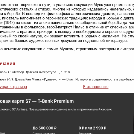
нем этапе творческого пути, в условиях оккупации Мунк уже прямо выс
стических статьях и стихах, многие из которых издавались нелегально,
м к борьбе. В последних философско-аллегорических драмах, написан
 писатель напоминает о героических традициях народа в борьбе с дикт
» (1942) на сюжет из эпохи национально-освободительной борьбы датчан
траненным в фольклоре, герой-патриот Нильс в отличие от спесивых ар
ичавших с врагами, приходит к выводу о необходимости серьезно задум
ивый по своей натуре, он решает вступить в борьбу с насилием. Не сл
дним из боевых художественных документов подпольной литературы.
а немецких оккупантов с самим Мунком, строптивым пастором и литерат
ечания
нсен С. Мёллер.
Датская литература..., с. 318.
нова И.П.
Драма Кая Мунка «Идеалист». — В кн.: История и современность в зарубежной
ущая страница
К оглавлению