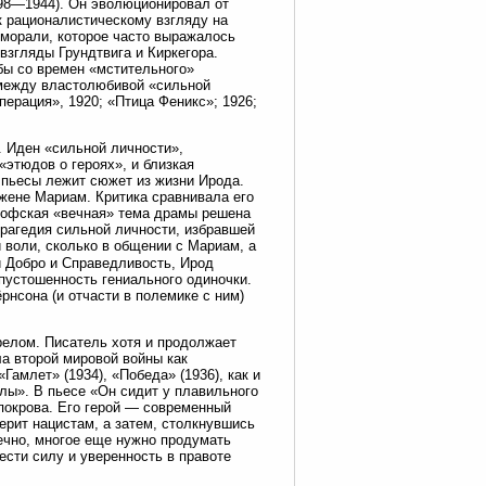
98—1944). Он эволюционировал от
к рационалистическому взгляду на
морали, которое часто выражалось
взгляды Грундтвига и Киркегора.
бы со времен «мстительного»
 между властолюбивой «сильной
ерация», 1920; «Птица Феникс»; 1926;
. Иден «сильной личности»,
«этюдов о героях», и близкая
 пьесы лежит сюжет из жизни Ирода.
жене Мариам. Критика сравнивала его
софская «вечная» тема драмы решена
 трагедия сильной личности, избравшей
й воли, сколько в общении с Мариам, а
 Добро и Справедливость, Ирод
пустошенность гениального одиночки.
рнсона (и отчасти в полемике с ним)
ерелом. Писатель хотя и продолжает
а второй мировой войны как
амлет» (1934), «Победа» (1936), как и
лы». В пьесе «Он сидит у плавильного
 покрова. Его герой — современный
ерит нацистам, а затем, столкнувшись
ечно, многое еще нужно продумать
ести силу и уверенность в правоте