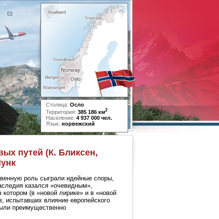
Столица:
Осло
2
Территория:
385 186 км
Население:
4 937 000 чел.
Язык:
норвежский
ых путей (К. Бликсен,
Мунк
твенную роль сыграли идейные споры,
аследия казался «очевидным»,
котором (в «новой лирике» и в «новой
в, испытавших влияние европейского
 были преимущественно