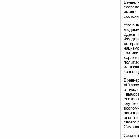
Беннелю
сосредо
именно 
состоян
Уже в п
людям» 
Здесь п
Феддерс
«отврат
нацизмо
критике
характе
политик
иллюзий
концепц
Браннер
«Страх»
отчужде
«выбора
составл
злу, же
воспоми
активно
опыта в
своего 
Симоном
Среди п