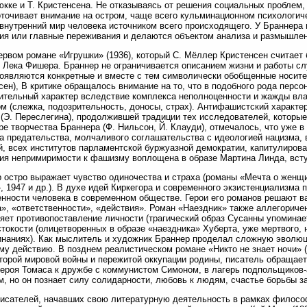
кке и Т. Кристенсена. Не отказываясь от решения социальных проблем,
точивает внимание на остром, чаще всего кульминационном психологиче
внутренний мир человека источником всего происходящего. У Браннера 
ия или главные переживания и делаются объектом анализа и размышле
ервом романе «Игрушки» (1936), который С. Мёллер Кристенсен считает 
Лека Фишера. Браннер не ограничивается описанием жизни и работы с
оявляются конкретные и вместе с тем символически обобщенные носите
ен), В критике обращалось внимание на то, что в подобного рода перс
ительный характер вследствие комплекса неполноценности и жажды влас
м (слежка, подозрительность, доносы, страх). Антифашистский характе
 (Э. Переслегина), продолжившей традиции тех исследователей, которы
ре творчества Браннера (Ф. Нильсон, Й. Клауди), отмечалось, что уже в
а предательства, молчаливого соглашательства с идеологией нацизма, 
, всех институтов парламентской буржуазной демократии, капитулиров
ия непримиримости к фашизму воплощена в образе Мартина Линда, всту
 остро выражает чувство одиночества и страха (романы «Мечта о женщи
, 1947 и др.). В духе идей Киркегора и современного экзистенциализма 
нности человека в современном обществе. Герои его романов решают 
», «ответственности», «действия». Роман «Наездник» также аллегорич
яет противопоставление личности (трагический образ Сусанны упомина
стокости (олицетворенных в образе «наездника» Хуберта, уже мертвого
наниях). Как мыслитель и художник Браннер проделал сложную эволюц
му действию. В позднем реалистическом романе «Никто не знает ночи» (
торой мировой войны и пережитой оккупации родины, писатель обращает
героя Томаса к дружбе с коммунистом Симоном, в лагерь подпольщиков-
, но он познает силу солидарности, любовь к людям, счастье борьбы за
исателей, начавших свою литературную деятельность в рамках филосо