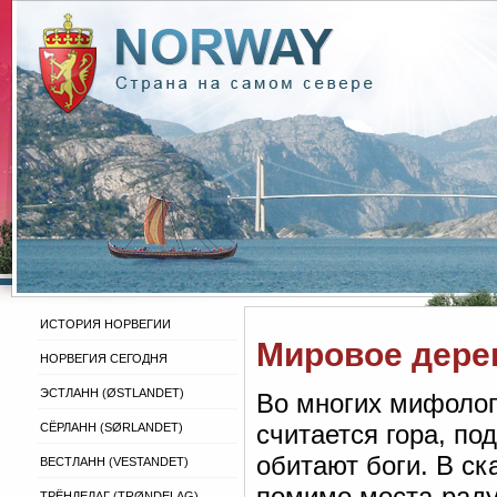
ИСТОРИЯ НОРВЕГИИ
Мировое дере
НОРВЕГИЯ СЕГОДНЯ
ЭСТЛАНН (ØSTLANDET)
Во многих мифолог
считается гора, п
СЁРЛАНН (SØRLANDET)
обитают боги. В с
ВЕСТЛАНН (VESTANDET)
помимо моста-раду
ТРЁНДЕЛАГ (TRØNDELAG)