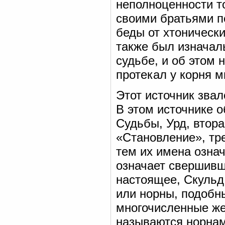
неполноценности то
своими братьями п
беды от хтонически
также был изначаль
судьбе, и об этом 
протекал у корня м
Этот источник звал
В этом источнике о
Судьбы, Урд, втора
«Становление», тр
тем их имена озна
означает свершив
настоящее, Скульд
или норны, подобн
многочисленные же
называются норнам