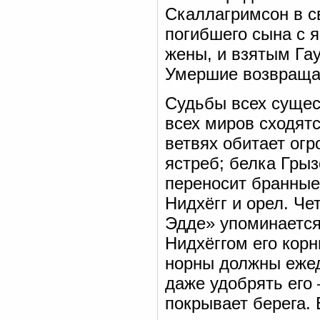
Скаллагримсон в с
погибшего сына с я
жены, и взятым Га
Умершие возвращал
Судьбы всех сущес
всех миров сходятся
ветвях обитает огр
ястреб; белка Грыз
переносит бранные
Нидхёгг и орел. Че
Эдде» упоминается
Нидхёггом его корн
норны должны ежед
даже удобрять его 
покрывает берега. 