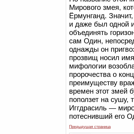
Мирового змея, кот
Ёрмунганд. Значит
и даже был одной и
объединять горизо
сам Один, непосре
однажды он пригво
прозвищ носил имя
мифологии возобла
пророчества о конц
преимуществу враж
времен этот змей б
поползет на сушу, 
Иггдрасиль — миро
потеснивший его О
Предыдущая страница