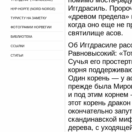
Иггдрасиль. Проро
НУР-НОРГЕ (NORD-NORGE)
«древом предела» 
ТУРИСТУ НА ЗАМЕТКУ
когда оно еще не п
ФОТОГРАФИИ НОРВЕГИИ
святилище асов.
БИБЛИОТЕКА
Об Иггдрасиле рас
ССЫЛКИ
Равновысокий: «То
СТАТЬИ
Сучья его простер
корня поддерживают
Один корень — у ас
прежде была Миров
и под этим корнем 
этот корень дракон 
окончательно запут
скандинавской миф
дерева, с уходящей