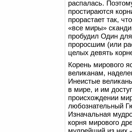
распалась. Поэтому
простираются корн
прорастает так, чт
«все миры» сканди
пробудил Один для
проросшим (или ра
целых девять корне
Корень мирового я
великанам, наделе
Инеистые великан
в мире, и им дост
происхождении мир
любознательный Гю
Изначальная мудро
корня мирового др
мудрейший из них 