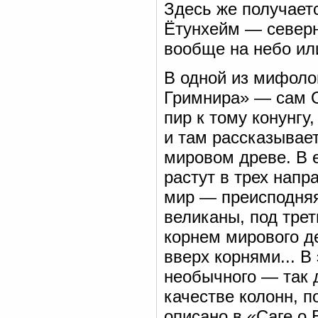
Здесь же получаетс
Ётунхейм — северн
вообще на небо ил
В одной из мифоло
Гримнира» — сам О
пир к тому конунгу,
и там рассказывае
мировом древе. В е
растут в трех напр
мир — преисподняя
великаны, под тре
корнем мирового де
вверх корнями... В
необычного — так 
качестве колонн, 
описано в «Саге о 