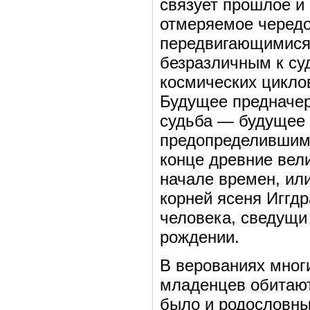
связует прошлое и
отмеряемое чередо
передвигающимися 
безразличным к су
космических циклов
Будущее предначерт
судьба — будущее
предопределившим 
конце древние вел
начале времен, ил
корней ясеня Иггдр
человека, сведущи 
рождении.
В верованиях мног
младенцев обитают
было и родословны