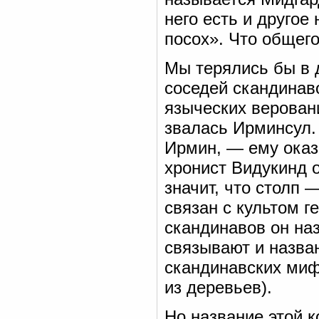
него есть и другое
посох». Что общег
Мы терялись бы в д
соседей скандинав
языческих верован
звалась Ирминсул.
Ирмин, — ему оказ
хронист Видукинд 
значит, что столп
связан с культом г
скандинавов он на
связывают и назван
скандинавских миф
из деревьев).
Но название этой 