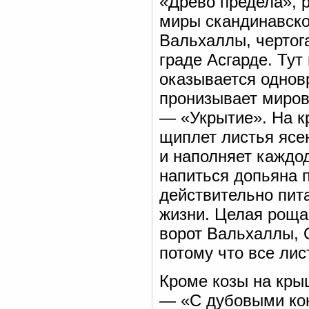
«Древо предела», 
миры скандинавско
Вальхаллы, чертог
граде Асгарде. Тут
оказывается одновр
пронизывает миров
— «Укрытие». На к
щиплет листья ясе
и наполняет каждод
напиться допьяна 
действительно пи
жизни. Целая роща
ворот Вальхаллы, 
потому что все лис
Кроме козы на кры
— «С дубовыми конч