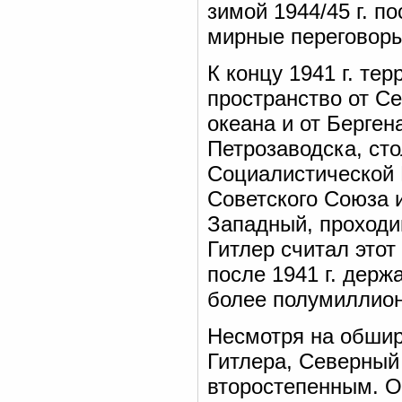
зимой 1944/45 г. п
мирные переговоры
К концу 1941 г. те
пространство от С
океана и от Берге
Петрозаводска, ст
Социалистической 
Советского Союза 
Западный, проходи
Гитлер считал это
после 1941 г. дер
более полумиллио
Несмотря на обшир
Гитлера, Северный
второстепенным. О