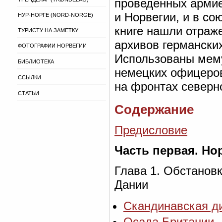
проведенных армие
и Норвегии, и в со
НУР-НОРГЕ (NORD-NORGE)
книге нашли отраж
ТУРИСТУ НА ЗАМЕТКУ
архивов германских
ФОТОГРАФИИ НОРВЕГИИ
Использованы мему
БИБЛИОТЕКА
немецких офицеров
ССЫЛКИ
на фронтах северно
СТАТЬИ
Содержание
Предисловие
Часть первая. Но
Глава 1. Обстанов
Дании
Скандинавская 
Осада Британии